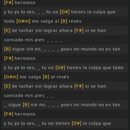
[F#]
hermoso
y tu ya lo ves, _ _ tu no
[D#]
tienes la culpa que
todo
[G#m]
me salga al
[B]
revés
[E]
de luchar sin lograr ahora
[F#]
si se han
cansado mis pies _ _ _ _
[B]
sigue sin mi, _ _ _ _ pues mi mundo no es tan
[F#]
hermoso
y tu ya lo ves, _ tu no
[D#]
tienes la culpa que todo
[G#m]
me salga
[B]
al revés
[E]
de luchar sin lograr ahora
[F#]
si se han
cansado mis pies _ _
_ sigue
[B]
sin mi, _ _ _ pues mi mundo no es tan
[F#]
hermoso
y tu ya lo ves, _ tu no tienes
[D#]
la culpa que