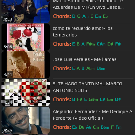
Marco Antonio Solís - Cuando Te
Acuerdes De Mi (En Vivo Desde
Buenos Aires)
Chords:
D
G
A
C
E
E
m
m
b
4:50
como te recuerdo amor- los
temerarios
Chords:
E
B
A
F#
C#
D#
F#
m
m
5:06
Jose Luis Perales - Me llamas
Chords:
E
A
B
A
D
bm
bm
4:51
SI TE HAGO TANTO MAL MARCO
ANTONIO SOLIS
Chords:
B
F#
E
G#
C#
E
D#
m
m
4:34
Alejandro Fernández - Me Dedique A
Perderte (Video Oficial)
Chords:
E
D
A
C
B
F
F
b
b
b
m
bm
m
4:26