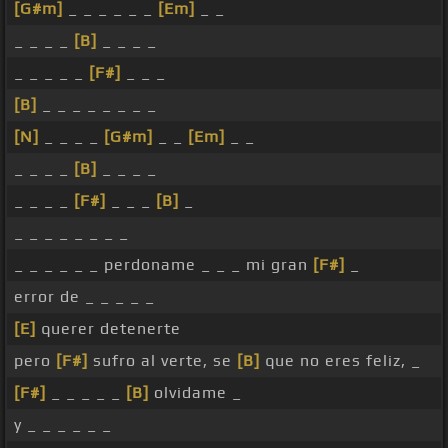
[G#m]
_ _ _ _ _ _
[Em]
_ _
_ _ _ _
[B]
_ _ _ _
_ _ _ _ _
[F#]
_ _ _
[B]
_ _ _ _ _ _ _ _
[N]
_ _ _ _
[G#m]
_ _
[Em]
_ _
_ _ _ _
[B]
_ _ _ _
_ _ _ _
[F#]
_ _ _
[B]
_
_ _ _ _ _ _ _ _
_ _ _ _ _ _ perdoname _ _ _ mi gran
[F#]
_
error de _ _ _ _ _
[E]
querer detenerte
pero
[F#]
sufro al verte, se
[B]
que no eres feliz, _
[F#]
_ _ _ _ _
[B]
olvidame _
y _ _ _ _ _ _