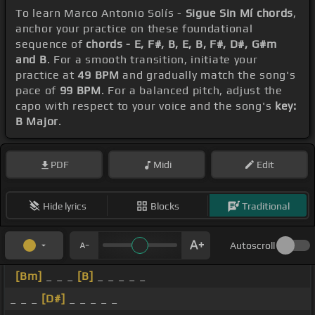
To learn Marco Antonio Solís -
Sigue Sin Mí chords
,
anchor your practice on these foundational
sequence of
chords - E, F#, B, E, B, F#, D#, G#m
and B
. For a smooth transition, initiate your
practice at
49 BPM
and gradually match the song's
pace of
99 BPM
. For a balanced pitch, adjust the
capo with respect to your voice and the song's
key:
B Major
.
PDF
Midi
Edit
Hide lyrics
Blocks
Traditional
Autoscroll
[Bm]
_ _ _
[B]
_ _ _ _ _
_ _ _
[D#]
_ _ _ _ _