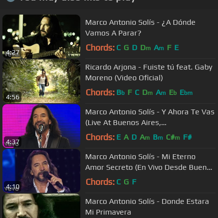
Marco Antonio Solís - ¿A Dónde
Vamos A Parar?
Chords:
C
G
D
D
A
F
E
m
m
4:27
Ricardo Arjona - Fuiste tú feat. Gaby
Moreno (Video Oficial)
Chords:
B
F
C
D
A
E
E
b
m
m
b
bm
4:56
Marco Antonio Solís - Y Ahora Te Vas
(Live At Buenos Aires,
Argentina/2011)
Chords:
E
A
D
A
B
C#
F#
m
m
m
4:37
Marco Antonio Solís - Mi Eterno
Amor Secreto (En Vivo Desde Buenos
Aires)
Chords:
C
G
F
4:10
Marco Antonio Solís - Donde Estara
Mi Primavera