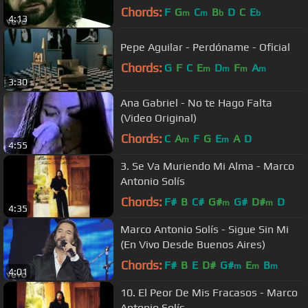
Chords:
F
G
C
B
D
C
E
m
m
b
b
4:13
Pepe Aguilar - Perdóname - Oficial
Chords:
G
F
C
E
D
F
A
m
m
m
m
3:30
Ana Gabriel - No te Hago Falta
(Video Original)
Chords:
C
A
F
G
E
A
D
m
m
4:55
3. Se Va Muriendo Mi Alma - Marco
Antonio Solís
Chords:
F#
B
C#
G#
G#
D#
D
m
m
4:35
Marco Antonio Solís - Sigue Sin Mi
(En Vivo Desde Buenos Aires)
Chords:
F#
B
E
D#
G#
E
B
m
m
m
4:01
10. El Peor De Mis Fracasos - Marco
Antonio Solís