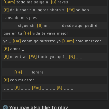
[G#m]
todo me salga al
[B]
revés
[E]
de luchar sin lograr ahora si
[F#]
se han
cansado mis pies
_ _ _ _ sigue sin
[B]
mi, _ _ _ desde aquí pediré
que en tu
[F#]
vida te vaya mejor
ya _
[D#]
conmigo sufriste ya
[G#m]
solo mereces
[B]
amor _
[E]
mientras
[F#]
tanto yo aquí _
[N]
_ _
_ _ _ _ _ _ _ _
_ _ _
[F#]
_ _ lloraré _
[B]
con mi error
_ _ _
[E]
_ _ _
[Em]
_ _ _ _
[B]
_ _ _
_ _ _ _ _ _ _ _
You may also like to play