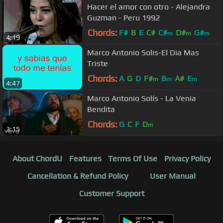
Hacer el amor con otro - Alejandra
Guzman - Peru 1992
Chords:
F#
B
E
C#
C#
D#
G#
m
m
m
4:19
Marco Antonio Solis-El Dia Mas
Triste
Chords:
A
G
D
F#
B
A#
E
m
m
m
4:47
Marco Antonio Solís - La Venia
Bendita
Chords:
G
C
F
D
m
3:15
About ChordU
Features
Terms Of Use
Privacy Policy
Cancellation & Refund Policy
User Manual
Customer Support