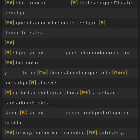
[F#]
sin _ rencor _ _ _ _ _
[E]
te deseo que Dios te
bendiga
[F#]
que el amor y la suerte te sigan
[B]
_ _
donde tu estés
[F#]
_ _ _ _
[B]
sigue sin mi, _ _ _ _ pues mi mundo no es tan
[F#]
hermoso
y _ _ _ tu no
[D#]
tienes la culpa que todo
[G#m]
me salga
[B]
al revés
[E]
de luchar sin lograr ahora
[F#]
si se han
cansado mis pies _ _
sigue
[B]
sin mi, _ _ _ _ desde aquí pediré que en
tu vida
[F#]
te vaya mejor ya _ conmigo
[D#]
sufriste ya