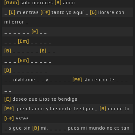
[G#m]
solo mereces
[B]
amor
_
[E]
mientras
[F#]
tanto yo aquí _
[B]
lloraré con
mi error _
_ _ _ _ _ _
[E]
_ _
_ _ _
[Em]
_ _ _ _ _
[B]
_ _ _ _ _ _
[E]
_ _
_ _ _
[Em]
_ _ _ _ _
[B]
_ _ _ _ _ _ _ _
_ _ olvidame _ _ y _ _ _ _ _
[F#]
sin rencor te _ _ _
_ _
[E]
deseo que Dios te bendiga
[F#]
que el amor y la suerte te sigan _
[B]
donde tu
[F#]
estés
_ sigue sin
[B]
mi, _ _ _ _ pues mi mundo no es tan