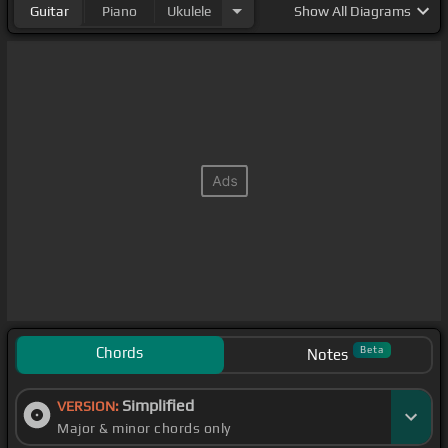
Guitar
Piano
Ukulele
Show
All Diagrams
Chords
Beta
Notes
Simplified
VERSION:
Major & minor chords only