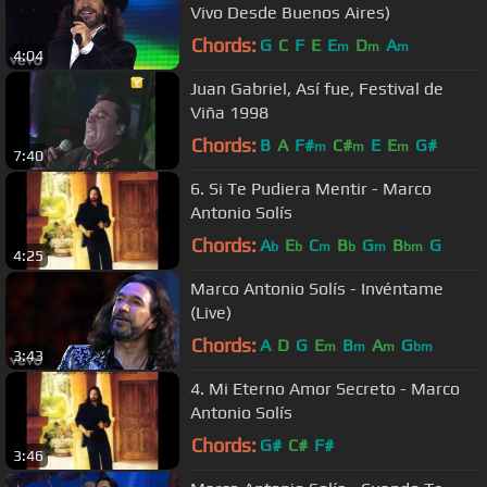
Vivo Desde Buenos Aires)
Chords:
G
C
F
E
E
D
A
m
m
m
4:04
Juan Gabriel, Así fue, Festival de
Viña 1998
Chords:
B
A
F#
C#
E
E
G#
m
m
m
7:40
6. Si Te Pudiera Mentir - Marco
Antonio Solís
Chords:
A
E
C
B
G
B
G
b
b
m
b
m
bm
4:25
Marco Antonio Solís - Invéntame
(Live)
Chords:
A
D
G
E
B
A
G
m
m
m
bm
3:43
4. Mi Eterno Amor Secreto - Marco
Antonio Solís
Chords:
G#
C#
F#
3:46