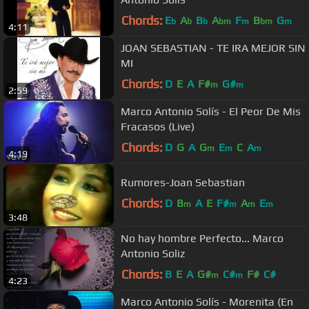
Chords:
E
A
B
A
F
B
G
b
b
b
bm
m
bm
m
4:11
JOAN SEBASTIAN - TE IRA MEJOR SIN
MI
Chords:
D
E
A
F#
G#
m
m
2:59
Marco Antonio Solís - El Peor De Mis
Fracasos (Live)
Chords:
D
G
A
G
E
C
A
m
m
m
4:19
Rumores-Joan Sebastian
Chords:
D
B
A
E
F#
A
E
m
m
m
m
3:48
No hay hombre Perfecto... Marco
Antonio Soliz
Chords:
B
E
A
G#
C#
F#
C#
m
m
4:23
Marco Antonio Solís - Morenita (En