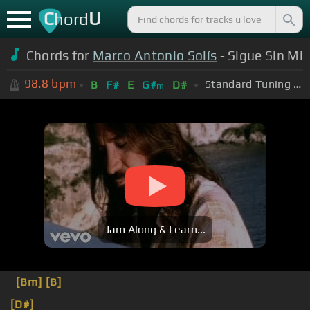
C
U
hord
Chords for
Marco Antonio Solís
- Sigue Sin Mi
98.8
bpm
Standard Tuning (EADGBE)
B
F#
E
G#
D#
m
Jam Along & Learn...
[Bm]
[B]
[D#]