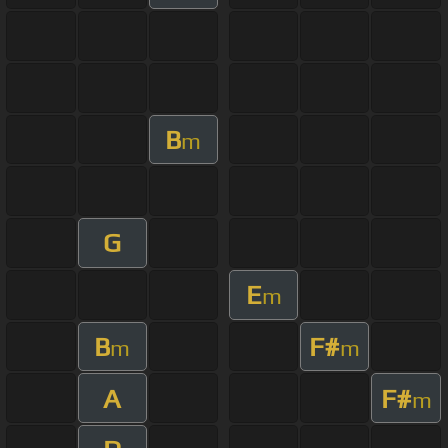
B
m
G
E
m
B
F#
m
m
A
F#
m