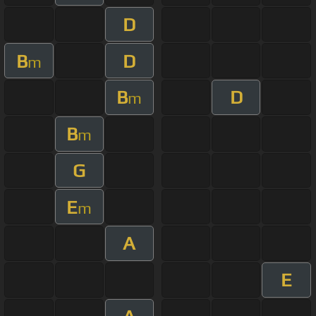
D
B
D
m
B
D
m
B
m
G
E
m
A
E