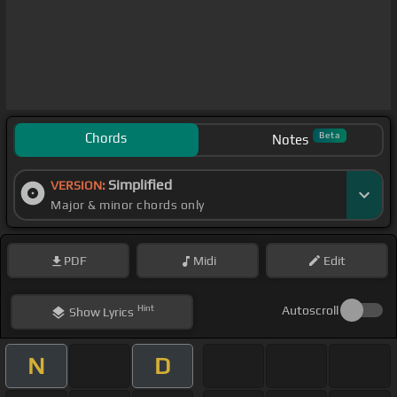
Chords
Beta
Notes
Simplified
VERSION:
Major & minor chords only
PDF
Midi
Edit
Hint
Autoscroll
Show
Lyrics
N
D