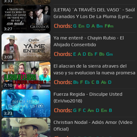
3:33
(LETRA) ¨A TRAVÉS DEL VASO¨ - Saúl
Granados Y Los De La Pluma (Lyric
Video)
Chords:
G
E
D
A
B
F#
m
m
m
3:27
Ya me enteré - Chayin Rubio - El
Ahijado Consentido
Chords:
E
A
D
E
F
B
G
b
b
m
3:08
El alacran de la sierra atraves del
vaso y su evolucion la nueva promesa
Chords:
B
F
E
C
B
A
D
b
b
b
7:10
Fuerza Regida - Disculpe Usted
(EnVivo2018)
Chords:
G
F
C
A
D
E
B
m
m
3:23
Christian Nodal - Adiós Amor (Video
Oficial)