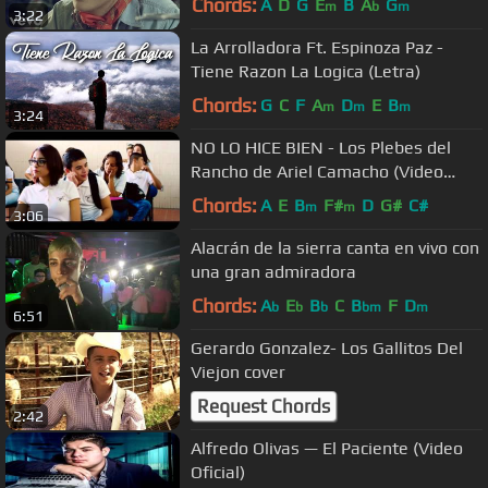
Chords:
A
D
G
E
B
A
G
m
b
m
3:22
La Arrolladora Ft. Espinoza Paz -
Tiene Razon La Logica (Letra)
Chords:
G
C
F
A
D
E
B
m
m
m
3:24
NO LO HICE BIEN - Los Plebes del
Rancho de Ariel Camacho (Video
Oficial) | DEL Records
Chords:
A
E
B
F#
D
G#
C#
m
m
3:06
Alacrán de la sierra canta en vivo con
una gran admiradora
Chords:
A
E
B
C
B
F
D
b
b
b
bm
m
6:51
Gerardo Gonzalez- Los Gallitos Del
Viejon cover
Request Chords
2:42
Alfredo Olivas — El Paciente (Video
Oficial)