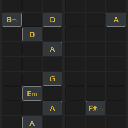
B
D
A
m
D
A
G
E
m
A
F#
m
A