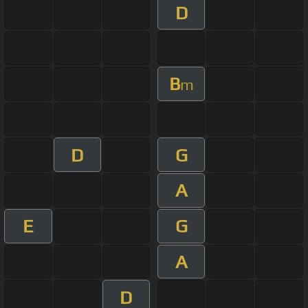
D
B
m
D
G
A
E
G
A
D