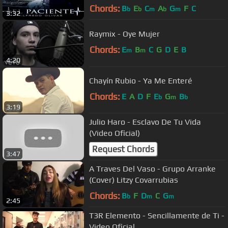
Chords:
B
E
C
A
G
F
C
b
b
m
b
m
3:32
Raymix - Oye Mujer
Chords:
E
B
C
G
D
E
B
m
m
4:20
Chayín Rubio - Ya Me Enteré
Chords:
E
A
D
F
E
G
B
b
m
b
3:19
Julio Haro - Esclavo De Tu Vida
(Video Oficial)
Request Chords
3:47
A Traves Del Vaso - Grupo Arranke
(Cover) Litzy Covarrubias
Chords:
B
F
D
C
G
b
m
m
2:45
T3R Elemento - Sencillamente de Ti -
Video Oficial