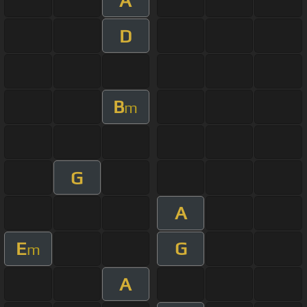
A
D
B
m
G
A
E
G
m
A