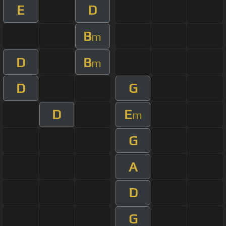
E
D
B
m
D
B
m
D
G
D
E
m
G
A
D
G