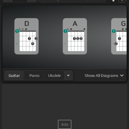
D
A
G
1
1
1
1
2
1
2
3
1
3
2
Guitar
Piano
Ukulele
Show
All Diagrams