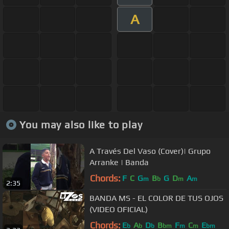
A
You may also like to play
A Través Del Vaso (Cover)| Grupo
Arranke | Banda
Chords:
F
C
G
B
G
D
A
m
b
m
m
2:35
BANDA MS - EL COLOR DE TUS OJOS
(VIDEO OFICIAL)
Chords:
E
A
D
B
F
C
E
b
b
b
bm
m
m
bm