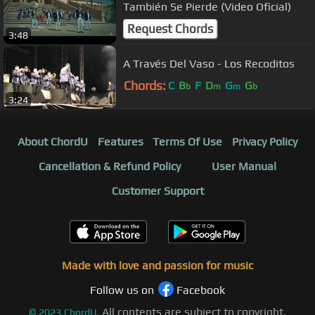
También Se Pierde (Video Oficial)
Request Chords
3:48
A Través Del Vaso - Los Recoditos
Chords:
C
B
F
D
G
G
b
m
m
b
3:24
About ChordU
Features
Terms Of Use
Privacy Policy
Cancellation & Refund Policy
User Manual
Customer Support
Made with love and passion for music
Follow us on
Facebook
All contents are subject to copyright,
©
2023
ChordU.