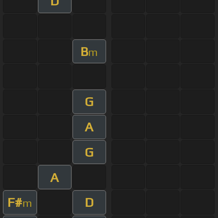
D
B
m
G
A
G
A
F#
D
m