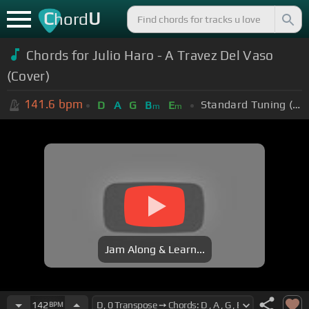
C
U
hord
Chords for Julio Haro - A Travez Del Vaso
(Cover)
141.6
bpm
Standard Tuning (EADGBE)
D
A
G
B
E
m
m
Jam Along & Learn...
142
BPM