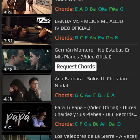
Chords:
E
A
D
B
C#
F#
G
m
m
m
4:22
BANDA MS - MEJOR ME ALEJO
(VIDEO OFICIAL)
Chords:
G
C
F
A
E
D
B
m
m
m
3:51
Germán Montero - No Estabas En
Mis Planes (Video Oficial)
Request Chords
3:18
Ana Bárbara - Solos ft. Christian
Nodal
Chords:
G
C
A
F
D
E
A
m
m
3:18
Para Ti Papá - (Video Oficial) - Ulices
Chaidez y Sus Plebes - DEL Records
2018
Chords:
C
F
G
B
A
D
D
m
b
m
m
4:29
Los Valedores de La Sierra - A Veces