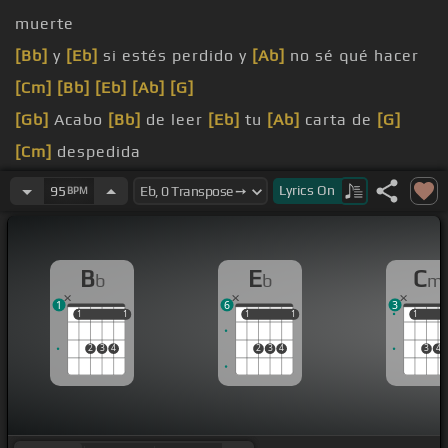
muerte
[Bb]
y
[Eb]
si estés perdido y
[Ab]
no sé qué hacer
[Cm]
[Bb]
[Eb]
[Ab]
[G]
[Gb]
Acabo
[Bb]
de leer
[Eb]
tu
[Ab]
carta de
[G]
[Cm]
despedida
[Cm]
vuelves
[Gb]
más
Lyrics
On
95
BPM
no te me
[Gb]
vayas
[Bb]
negra que mi corazón
[Eb]
se va a
[Ab]
callar
B
E
C
b
b
m
1
6
3
1
1
1
1
1
1
1
1
1
1
2
3
4
2
3
4
3
4