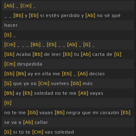
[Ab]
_
[Cm]
_
_ _
[Bb]
y
[Eb]
si estés perdido y
[Ab]
no sé qué
hacer
[G]
_
[Cm]
_ _ _
[Bb]
_
[Eb]
_ _
[Ab]
_
[G]
_
[Gb]
Acabo
[Bb]
de leer
[Eb]
tu
[Ab]
carta de
[G]
[Cm]
despedida
[Gb]
[Bb]
ay en ella me
[Eb]
_
[Ab]
decías
[G]
que ya no
[Cm]
vuelves
[Gb]
más
[Bb]
ay
[Eb]
soledad no te me
[Ab]
vayas
[G]
no te me
[Gb]
vayas
[Bb]
negra que mi corazón
[Eb]
se va a
[Ab]
callar
[G]
si tú te
[Cm]
vas soledad