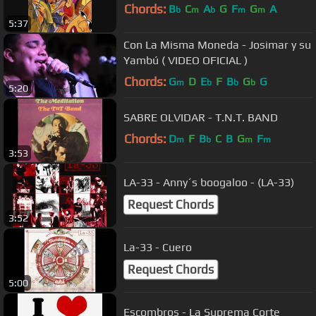
Chords:
B
C
A
G
F
G
A
b
m
b
m
m
5:37
Con La Misma Moneda - Josimar y su
Yambú ( VIDEO OFICIAL )
Chords:
G
D
E
F
B
G
G
m
b
b
b
5:20
SABRE OLVIDAR - T.N.T. BAND
Chords:
D
F
B
C
B
G
F
m
b
m
m
3:53
LA-33 - Anny´s boogaloo - (LA-33)
Request Chords
3:52
La-33 - Cuero
Request Chords
5:00
Escombros - La Suprema Corte