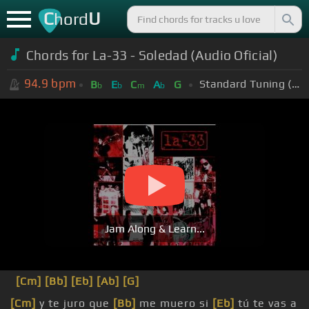
C
U
hord
Chords for La-33 - Soledad (Audio Oficial)
94.9
bpm
Standard Tuning (EADGBE)
B
E
C
A
G
b
b
m
b
Jam Along & Learn...
[Cm]
[Bb]
[Eb]
[Ab]
[G]
[Cm]
y te juro que
[Bb]
me muero si
[Eb]
tú te vas a