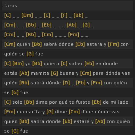
tazas
[C]
_ _
[Dm]
_ _
[C]
_ _
[F]
_
[Bb]
_
[Cm]
_ _
[Bb]
_
[Eb]
_ _ _
[Ab]
_
[G]
_
[Cm]
_ _
[Bb]
_
[Cm]
_ _ _
[Fm]
_ _
[Cm]
quién
[Bb]
sabrá dónde
[Eb]
estará y
[Fm]
con
quién se
[G]
fue
[C]
[Bm]
yo
[Bb]
quiero
[C]
saber
[Eb]
en dónde
estás
[Ab]
mamita
[G]
buena y
[Cm]
para dónde vas
quién
[Bb]
sabrá dónde
[D]
_
[Eb]
y
[Fm]
con quién
se
[G]
fue
[C]
solo
[Bb]
dime por qué te fuiste
[Eb]
de mi lado
[Fm]
mamacita y
[G]
dime
[Cm]
dime dónde vas
quién
[Bb]
sabrá dónde
[Eb]
estará y
[Ab]
con quién
se
[G]
fue