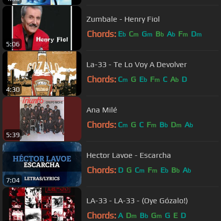
Zumbale - Henry Fiol
Chords:
E
C
G
B
A
F
D
b
m
m
b
b
m
m
5:06
La-33 - Te Lo Voy A Devolver
Chords:
C
G
E
F
C
A
D
m
b
m
b
4:30
Ana Milé
Chords:
C
G
C
F
B
D
A
m
m
b
m
b
5:39
Hector Lavoe - Escarcha
Chords:
D
G
C
F
E
B
A
m
m
b
b
b
7:04
LA-33 - LA-33 - (Oye Gózalo!)
Chords:
A
D
B
G
G
E
D
m
b
m