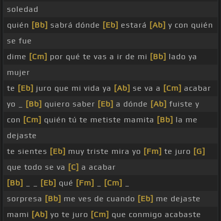
soledad
quién
[Bb]
sabrá dónde
[Eb]
estará
[Ab]
y con quién
se fue
dime
[Cm]
por qué te vas a ir de mi
[Bb]
lado ya
mujer
te
[Eb]
juro que mi vida ya
[Ab]
se va a
[Cm]
acabar
yo _
[Bb]
quiero saber
[Eb]
a dónde
[Ab]
fuiste y
con
[Cm]
quién tú te metiste mamita
[Bb]
la me
dejaste
te sientes
[Eb]
muy triste mira yo
[Fm]
te juro
[G]
que todo se va
[C]
a acabar
[Bb]
_ _
[Eb]
qué
[Fm]
_
[Cm]
_
sorpresa
[Bb]
me ves de cuando
[Eb]
me dejaste
mami
[Ab]
yo te juro
[Cm]
que conmigo acabaste