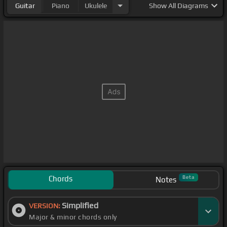
Guitar
Piano
Ukulele
Show
All Diagrams
Chords
Beta
Notes
Simplified
VERSION:
Major & minor chords only