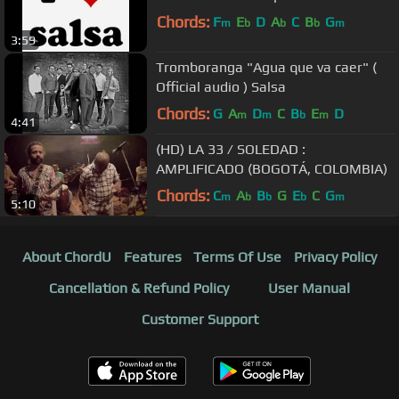
Chords:
F
E
D
A
C
B
G
m
b
b
b
m
3:59
Tromboranga "Agua que va caer" (
Official audio ) Salsa
Chords:
G
A
D
C
B
E
D
m
m
b
m
4:41
(HD) LA 33 / SOLEDAD :
AMPLIFICADO (BOGOTÁ, COLOMBIA)
Chords:
C
A
B
G
E
C
G
m
b
b
b
m
5:10
About ChordU
Features
Terms Of Use
Privacy Policy
Cancellation & Refund Policy
User Manual
Customer Support