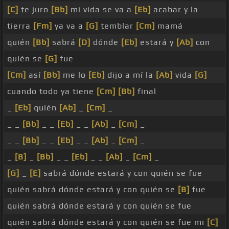
[C]
te juro
[Bb]
mi vida se va a
[Eb]
acabar y la
tierra
[Fm]
ya va a
[G]
temblar
[Cm]
mamá
quién
[Bb]
sabrá
[D]
dónde
[Eb]
estará y
[Ab]
con
quién se
[G]
fue
[Cm]
así
[Bb]
me lo
[Eb]
dijo a mí la
[Ab]
vida
[G]
cuando todo ya tiene
[Cm]
[Bb]
final
_
[Eb]
quién
[Ab]
_
[Cm]
_
_ _
[Bb]
_ _
[Eb]
_ _
[Ab]
_
[Cm]
_
_ _
[Bb]
_ _
[Eb]
_ _
[Ab]
_
[Cm]
_
_
[B]
_
[Bb]
_ _
[Eb]
_ _
[Ab]
_
[Cm]
_
[G]
_
[E]
sabrá dónde estará y con quién se fue
quién sabrá dónde estará y con quién se
[B]
fue
quién sabrá dónde estará y con quién se fue
quién sabrá dónde estará y con quién se fue mi
[C]