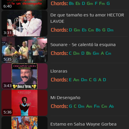
Chords:
B
E
D
G
F
F
G
b
b
m
m
6:40
De que tamaño es tu amor HECTOR
LAVOE
Chords:
D
G
E
C
B
G
D
m
b
m
b
m
3:31
Sounare - Se calentó la esquina
Chords:
C
D
D
B
G
A
C
m
b
m
m
5:35
Lloraras
Chords:
E
A
D
C
G
A
D
m
m
3:43
Mi Desengaño
Chords:
G
C
D
A
F
C
A
m
m
m
m
b
5:36
Estamo en Salsa Wayne Gorbea