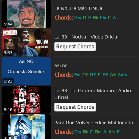
La NoCHe MáS LiNDa
Chords:
G
D
F
B
C
C
A
m
b
m
5:44
La-33 - Nociva - Video Oficial
Request Chords
3:33
asi no
Chords:
F
C#
D#
C
F#
A#
A#
m
m
6:23
La-33 - La Pantera Mambo - Audio
Oficial
Request Chords
6:16
Para Que Volver - Eddie Maldonado
Chords:
D
B
C
G
A
A
F
m
b
m
m
4:06