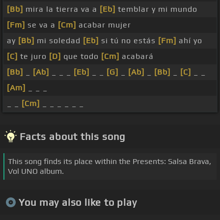
[Bb]
mira la tierra va a
[Eb]
temblar y mi mundo
[Fm]
se va a
[Cm]
acabar mujer
ay
[Bb]
mi soledad
[Eb]
si tú no estás
[Fm]
ahí yo
[C]
te juro
[D]
que todo
[Cm]
acabará
[Bb]
_
[Ab]
_ _ _
[Eb]
_ _
[G]
_
[Ab]
_
[Bb]
_
[C]
_ _
[Am]
_ _ _
_ _
[Cm]
_ _ _ _ _ _
Facts about this song
This song finds its place within the Presents: Salsa Brava,
Vol UNO album.
You may also like to play