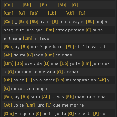
[Cm]
_ _
[Bb]
_ _
[Eb]
_ _
[Ab]
_
[G]
_
[Cm]
_
[G]
_
[Bb]
_ _
[Eb]
_ _
[Ab]
_
[G]
_
[Cm]
_
[Bm]
[Bb]
ay no
[E]
te me vayas
[Eb]
mujer
porque te juro que
[Fm]
estoy perdido
[C]
si no
entras a
[Cm]
mi lado
[Bm]
ay
[Bb]
no sé qué hacer
[Eb]
si tú te vas a ir
[Ab]
de mi
[G]
lado
[Cm]
soledad
[Bm]
[Bb]
oye vida
[D]
mía
[Eb]
yo te
[Fm]
juro que
a
[G]
mí todo se me va a
[G]
acabar
[Bb]
ay se
[D]
va a parar
[Eb]
mi respiración
[Ab]
y
[G]
mi corazón mujer
[Bm]
ay
[Bb]
si tú
[Ab]
te vas
[Eb]
mamita buena
[Ab]
yo te
[Em]
juro
[C]
que me moriré
[Dm]
y a quien
[C]
no le gusta
[G]
se le da
[F]
dos