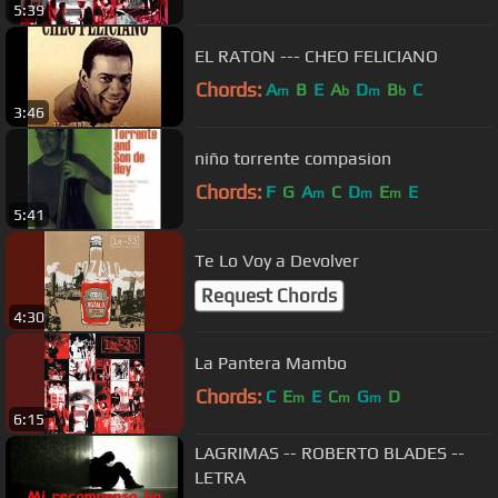
5:39
EL RATON --- CHEO FELICIANO
Chords:
A
B
E
A
D
B
C
m
b
m
b
3:46
niño torrente compasion
Chords:
F
G
A
C
D
E
E
m
m
m
5:41
Te Lo Voy a Devolver
Request Chords
4:30
La Pantera Mambo
Chords:
C
E
E
C
G
D
m
m
m
6:15
LAGRIMAS -- ROBERTO BLADES --
LETRA