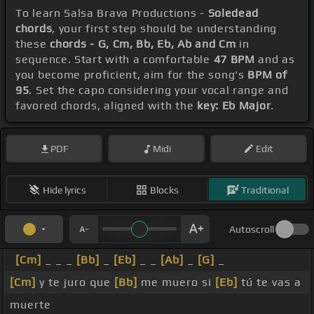
To learn Salsa Brava Productions -
Soledead
chords
, your first step should be understanding
these
chords - G, Cm, Bb, Eb, Ab and Cm
in
sequence. Start with a comfortable
47 BPM
and as
you become proficient, aim for the song's
BPM of
95
. Set the capo considering your vocal range and
favored chords, aligned with the
key: Eb Major
.
PDF
Midi
Edit
Hide lyrics
Blocks
Traditional
Autoscroll
[Cm]
_ _ _
[Bb]
_
[Eb]
_ _
[Ab]
_
[G]
_
[Cm]
y te juro que
[Bb]
me muero si
[Eb]
tú te vas a
muerte