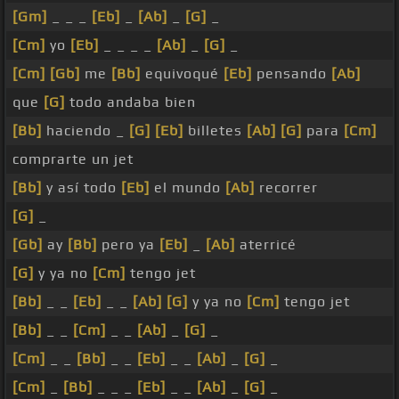
[Gm]
_ _ _
[Eb]
_
[Ab]
_
[G]
_
[Cm]
yo
[Eb]
_ _ _ _
[Ab]
_
[G]
_
[Cm]
[Gb]
me
[Bb]
equivoqué
[Eb]
pensando
[Ab]
que
[G]
todo andaba bien
[Bb]
haciendo _
[G]
[Eb]
billetes
[Ab]
[G]
para
[Cm]
comprarte un jet
[Bb]
y así todo
[Eb]
el mundo
[Ab]
recorrer
[G]
_
[Gb]
ay
[Bb]
pero ya
[Eb]
_
[Ab]
aterricé
[G]
y ya no
[Cm]
tengo jet
[Bb]
_ _
[Eb]
_ _
[Ab]
[G]
y ya no
[Cm]
tengo jet
[Bb]
_ _
[Cm]
_ _
[Ab]
_
[G]
_
[Cm]
_ _
[Bb]
_ _
[Eb]
_ _
[Ab]
_
[G]
_
[Cm]
_
[Bb]
_ _ _
[Eb]
_ _
[Ab]
_
[G]
_