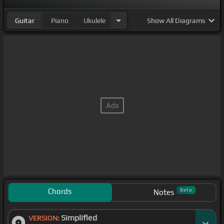
Guitar
Piano
Ukulele
Show
All Diagrams
Chords
Beta
Notes
Simplified
VERSION: