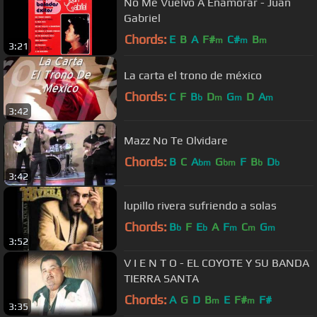
No Me Vuelvo A Enamorar - Juan
Gabriel
Chords:
E
B
A
F#
C#
B
m
m
m
3:21
La carta el trono de méxico
Chords:
C
F
B
D
G
D
A
b
m
m
m
3:42
Mazz No Te Olvidare
Chords:
B
C
A
G
F
B
D
bm
bm
b
b
3:42
lupillo rivera sufriendo a solas
Chords:
B
F
E
A
F
C
G
b
b
m
m
m
3:52
V I E N T O - EL COYOTE Y SU BANDA
TIERRA SANTA
Chords:
A
G
D
B
E
F#
F#
m
m
3:35