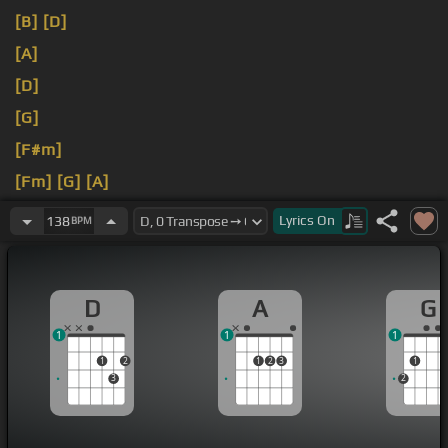
[B]
[D]
[A]
[D]
[G]
[F#m]
[Fm]
[G]
[A]
[D]
Lyrics
On
138
BPM
D
A
G
1
1
1
1
2
1
2
3
1
3
2