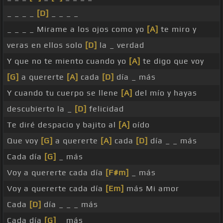
_ _ _ _
[D]
_ _ _ _
_ _ _ _ Mirame a los ojos como yo
[A]
te miro y
veras en ellos solo
[D]
la _ verdad
Y que no te miento cuando yo
[A]
te digo que voy
[G]
a quererte
[A]
cada
[D]
día _ más
Y cuando tu cuerpo se llene
[A]
del mío y hayas
descubierto la _
[D]
felicidad
Te diré despacio y bajito al
[A]
oído
Que voy
[G]
a quererte
[A]
cada
[D]
día _ _ más
Cada día
[G]
_ más
Voy a quererte cada día
[F#m]
_ más
Voy a quererte cada día
[Em]
más Mi amor
Cada
[D]
día _ _ _ más
Cada día
[G]
_ más