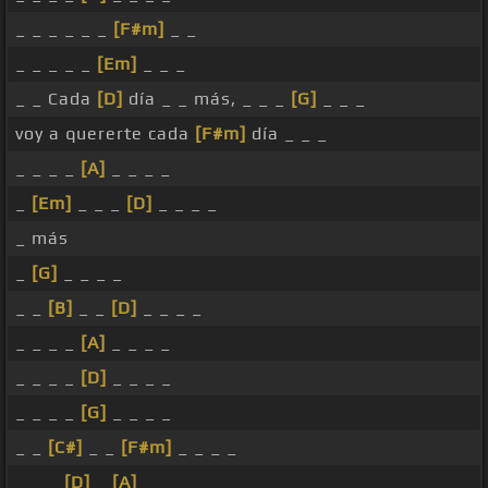
_ _ _ _ _ _
[F#m]
_ _
_ _ _ _ _
[Em]
_ _ _
_ _ Cada
[D]
día _ _ más, _ _ _
[G]
_ _ _
voy a quererte cada
[F#m]
día _ _ _
_ _ _ _
[A]
_ _ _ _
_
[Em]
_ _ _
[D]
_ _ _ _
_ más
_
[G]
_ _ _ _
_ _
[B]
_ _
[D]
_ _ _ _
_ _ _ _
[A]
_ _ _ _
_ _ _ _
[D]
_ _ _ _
_ _ _ _
[G]
_ _ _ _
_ _
[C#]
_ _
[F#m]
_ _ _ _
_ _ _
[D]
_
[A]
_ _ _ _