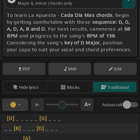
Major & minor chords only
To learn La Apuesta -
Cada Día Mas chords
, begin
by getting comfortable with these
sequence: D, G,
A, D, A, B and D
. For best results, commence at
68
BPM
and progress to the song's
BPM of 138
.
Considering the song's
key of D Major
, position
your capo to suit your vocal and chord preferences.
PDF
Midi
Edit
Hide lyrics
Blocks
Traditional
Autoscroll
[D]
_ _ _ _ _
[G]
_ _ _
_ _
[B]
_ _ _
[D]
_ _ _
_ _ _ _
[A]
_ _ _ _