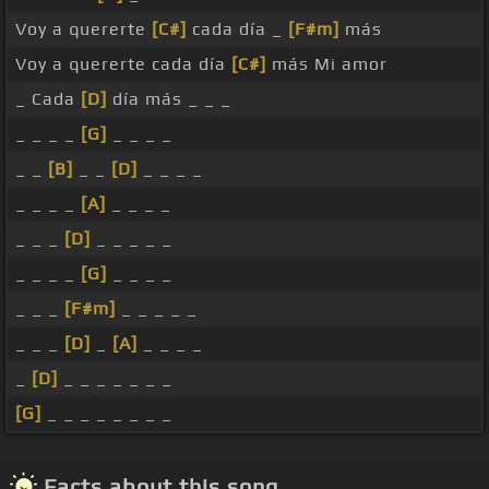
Voy a quererte
[C#]
cada día _
[F#m]
más
Voy a quererte cada día
[C#]
más Mi amor
_ Cada
[D]
día más _ _ _
_ _ _ _
[G]
_ _ _ _
_ _
[B]
_ _
[D]
_ _ _ _
_ _ _ _
[A]
_ _ _ _
_ _ _
[D]
_ _ _ _ _
_ _ _ _
[G]
_ _ _ _
_ _ _
[F#m]
_ _ _ _ _
_ _ _
[D]
_
[A]
_ _ _ _
_
[D]
_ _ _ _ _ _ _
[G]
_ _ _ _ _ _ _ _
Facts about this song