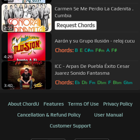
Carmen Se Me Perdio La Cadenita .
Cumbia
Request Chords
2:35
Aarón y su Grupo Ilusión - reloj cucu
Chords:
B
E
C#
F#
A
F#
m
m
4:26
ICC - Arpas De Puebla Éxito Cesar
Juarez Sonido Fantasma
Chords:
E
D
F
D
F
B
G
b
b
m
bm
bm
bm
3:40
About ChordU
Features
Terms Of Use
Privacy Policy
Cancellation & Refund Policy
User Manual
Customer Support