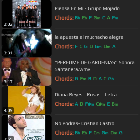
Piensa En Mi - Grupo Mojado
Chords:
B
E
F
G
C
A
F
b
b
m
m
3:02
la apuesta el muchacho alegre
Chords:
F
C
G
D
G
D
A
m
m
3:31
''PERFUME DE GARDENIAS'' Sonora
Santanera.wmv
Chords:
G
E
B
D
A
C
G
m
b
3:17
Diana Reyes - Rosas - Letra
Chords:
A
D
F#
C#
E
B
m
m
m
4:09
No Podras- Cristian Castro
Chords:
B
E
F
C
G
D
G
b
b
m
m
m
3:59