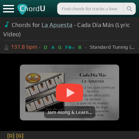
C
U
hord
Chords for
La Apuesta
- Cada Día Más (Lyric
Video)
137.8
bpm
Standard Tuning (EADGBE)
D
A
G
F#
B
m
Jam Along & Learn...
[D]
[G]