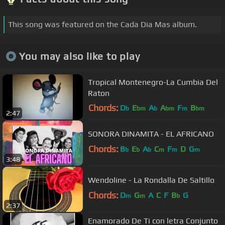
This song was featured on the Cada Dia Mas album.
You may also like to play
Tropical Montenegro-La Cumbia Del
Raton
Chords:
D
E
A
A
F
B
b
bm
b
bm
m
bm
2:47
D
bm
SONORA DINAMITA - EL AFRICANO
Chords:
B
E
A
C
F
D
G
b
b
b
m
m
m
3:48
Wendoline - La Rondalla De Saltillo
Chords:
D
G
A
C
F
B
G
m
m
b
2:37
Enamorado De Ti con letra Conjunto