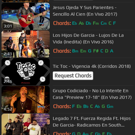
Jesus Ojeda Y Sus Parientes -
Sencillo Al Cien (En Vivo 2017)
Chords:
E
A
D
F
C
C
F
b
b
b
m
m
3:01
Los Hijos De Garcia - Lujos De La
Vida (Inedita) (En Vivo 2016)
Chords:
B
E
G
F#
C
D
A
m
m
2:41
Tic Toc - Vigencia 4k (Corridos 2018)
Request Chords
2:46
Grupo Codiciado - No Lo Intente En
Casa "Preview 17-18" (En Vivo 2017)
Chords:
F
E
B
C
A
G
G
b
b
b
m
4:52
Legado 7 Ft. Fuerza Regida Ft. Hijos
De Garcia- Radicamos En South
Central [Inedita En Vivo]
Chords:
G
D
A
C
G
E
E
m
b
b