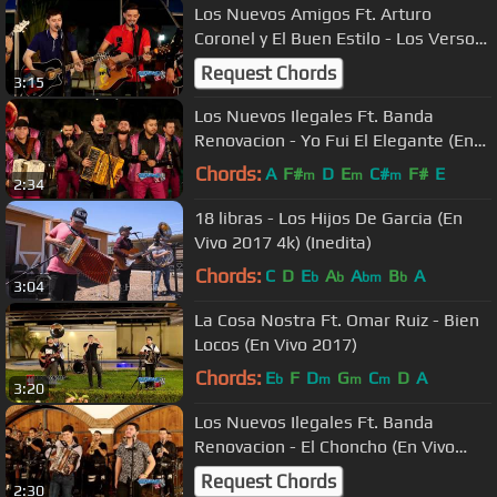
Los Nuevos Amigos Ft. Arturo
Coronel y El Buen Estilo - Los Versos
Del Pobre (En Vivo 2017)
Request Chords
3:15
Los Nuevos Ilegales Ft. Banda
Renovacion - Yo Fui El Elegante (En
Vivo 2018)
Chords:
A
F#
D
E
C#
F#
E
m
m
m
2:34
18 libras - Los Hijos De Garcia (En
Vivo 2017 4k) (Inedita)
Chords:
C
D
E
A
A
B
A
b
b
bm
b
3:04
La Cosa Nostra Ft. Omar Ruiz - Bien
Locos (En Vivo 2017)
Chords:
E
F
D
G
C
D
A
b
m
m
m
3:20
Los Nuevos Ilegales Ft. Banda
Renovacion - El Choncho (En Vivo
2017)
Request Chords
2:30