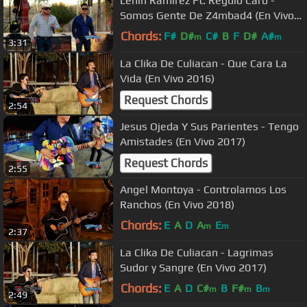
Lenin Ramirez Ft. Regulo Caro -
Somos Gente De Z4mbad4 (En Vivo
2017)
Chords:
F#
D#
C#
B
F
D#
A#
m
m
3:31
La Clika De Culiacan - Que Cara La
Vida (En Vivo 2016)
Request Chords
2:54
Jesus Ojeda Y Sus Parientes - Tengo
Amistades (En Vivo 2017)
Request Chords
2:55
Angel Montoya - Controlamos Los
Ranchos (En Vivo 2018)
Chords:
E
A
D
A
E
m
m
2:37
La Clika De Culiacan - Lagrimas
Sudor y Sangre (En Vivo 2017)
Chords:
E
A
D
C#
B
F#
B
m
m
m
2:49