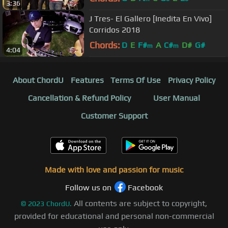
3:36
J Tres- El Gallero [Inedita En Vivo]
Corridos 2018
Chords:
D
E
F#
A
C#
D#
G#
m
m
4:04
About ChordU
Features
Terms Of Use
Privacy Policy
Cancellation & Refund Policy
User Manual
Customer Support
Made with love and passion for music
Follow us on
Facebook
All contents are subject to copyright,
©
2023
ChordU.
provided for educational and personal non-commercial