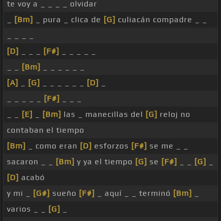
te voy a _ _ _ _ olvidar
_
[Bm]
_ pura _ clica de
[G]
culiacán compadre _ _
_ _ _ _
[D]
_ _ _
[F#]
_ _ _ _ _
_ _
[Bm]
_ _ _ _ _ _
[A]
_
[G]
_ _ _ _ _ _
[D]
_
_ _ _ _ _
[F#]
_ _ _
_ _
[E]
_
[Bm]
las _ manecillas del
[G]
reloj no
contaban el tiempo
[Bm]
_ como eran
[D]
esforzos
[F#]
se me _ _
sacaron _ _
[Bm]
y ya el tiempo
[G]
se
[F#]
_ _
[G]
_
[D]
acabó
y mi _
[G#]
sueño
[F#]
_ aquí _ _ terminó
[Bm]
_
varios _ _
[G]
_