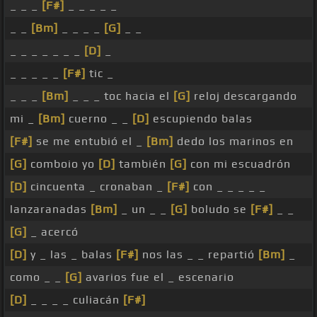
_ _ _
[F#]
_ _ _ _ _
_ _
[Bm]
_ _ _ _
[G]
_ _
_ _ _ _ _ _ _
[D]
_
_ _ _ _ _
[F#]
tic _
_ _ _
[Bm]
_ _ _ toc hacia el
[G]
reloj descargando
mi _
[Bm]
cuerno _ _
[D]
escupiendo balas
[F#]
se me entubió el _
[Bm]
dedo los marinos en
[G]
comboio yo
[D]
también
[G]
con mi escuadrón
[D]
cincuenta _ cronaban _
[F#]
con _ _ _ _ _
lanzaranadas
[Bm]
_ un _ _
[G]
boludo se
[F#]
_ _
[G]
_ acercó
[D]
y _ las _ balas
[F#]
nos las _ _ repartió
[Bm]
_
como _ _
[G]
avarios fue el _ escenario
[D]
_ _ _ _ culiacán
[F#]