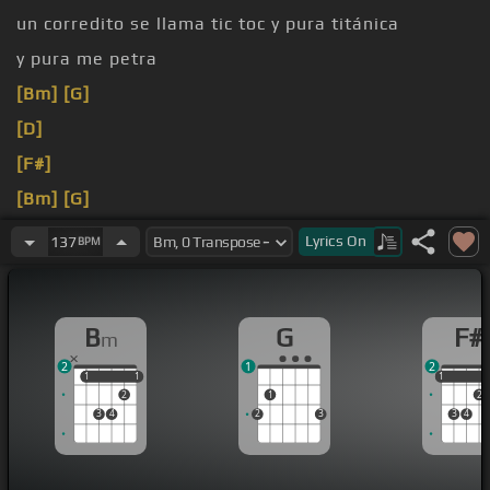
un corredito se llama tic toc y pura titánica
y pura me petra
[Bm]
[G]
[D]
[F#]
[Bm]
[G]
[D]
Lyrics
On
137
BPM
[F#]
tic
B
G
F#
m
2
1
2
1
1
1
1
1
1
2
1
2
3
4
2
3
3
4