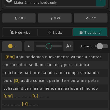
Major & minor chords only
PDF
Midi
Edit
Hide lyrics
Blocks
Traditional
Autoscroll
[Bm]
aquí andamos nuevamente vamos a cantar
un corredito se llama tic toc y pura titánica
reacto de pariente saluda a mi compa serbando
puro
[D]
audio concert pariente y pura me petra
coliacán dice más o menos así saluda al mundo
[Bm]
_ _ _ _ _
[G]
_ _ _
_ _ _ _ _
[D]
_ _ _