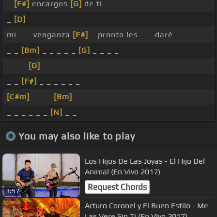
_
[F#]
encargos
[G]
de ti
_
[D]
mi _ _ venganza
[F#]
_ pronto les _ _ daré
_ _
[Bm]
_ _ _ _ _
[G]
_ _ _ _
_ _ _
[D]
_ _ _ _ _
_ _
[F#]
_ _ _ _ _ _
[C#m]
_ _ _
[Bm]
_ _ _ _ _
_ _ _ _ _ _
[N]
_ _
You may also like to play
Los Hijos De Las Joyas - El Hijo Del
Animal (En Vivo 2017)
Request Chords
3:57
Arturo Coronel y El Buen Estilo - Me
Las Vere Sin Ti (En Vivo 2017)