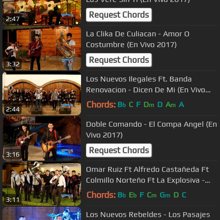
Request Chords
2:47
La Clika De Culiacan - Amor O
Costumbre (En Vivo 2017)
Request Chords
3:32
Los Nuevos Ilegales Ft. Banda
Renovacion - Dicen De Mi (En Vivo
2017)
Chords:
B
C
F
D
D
A
A
b
m
m
2:44
Doble Comando - El Compa Angel (En
Vivo 2017)
Request Chords
3:16
Omar Ruiz Ft Alfredo Castañeda Ft
Colmillo Norteño Ft La Explosiva -
Noche De Copas (En Vivo 2017)
Chords:
B
E
F
C
G
D
C
b
b
m
m
3:11
Los Nuevos Rebeldes - Los Pasajes