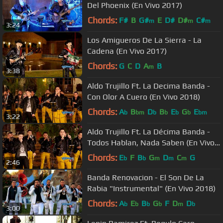
Del Phoenix (En Vivo 2017)
Chords:
F#
B
G#
E
D#
D#
C#
m
m
m
3:24
Los Amigueros De La Sierra - La
Cadena (En Vivo 2017)
Chords:
G
C
D
A
B
m
3:38
Aldo Trujillo Ft. La Decima Banda -
Con Olor A Cuero (En Vivo 2018)
Chords:
A
B
D
B
E
G
E
b
bm
b
b
b
b
bm
3:22
Aldo Trujillo Ft. La Décima Banda -
Todos Hablan, Nada Saben (En Vivo
2018)
Chords:
E
F
B
G
D
C
G
b
b
m
m
m
2:46
Banda Renovacion - El Son De La
Rabia "Instrumental" (En Vivo 2018)
Chords:
A
E
B
G
F
D
D
b
b
b
b
m
b
3:00