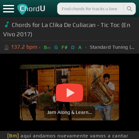
C
U
hord
Chords for La Clika De Culiacan - Tic Toc (En
Vivo 2017)
137.2
bpm
Standard Tuning (EADGBE)
B
G
F#
D
A
m
Jam Along & Learn...
[Bm]
aquí andamos nuevamente vamos a cantar