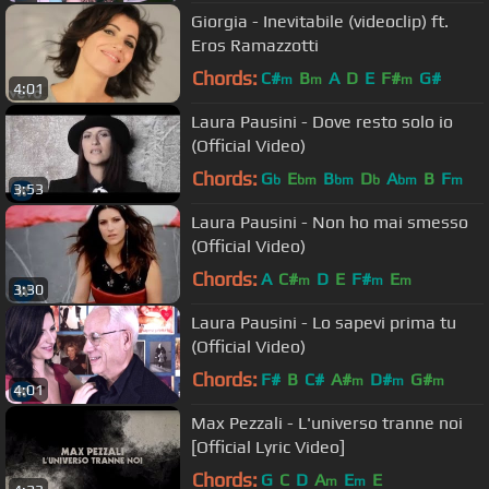
Giorgia - Inevitabile (videoclip) ft.
Eros Ramazzotti
Chords:
C#
B
A
D
E
F#
G#
m
m
m
4:01
Laura Pausini - Dove resto solo io
(Official Video)
Chords:
G
E
B
D
A
B
F
b
bm
bm
b
bm
m
3:53
Laura Pausini - Non ho mai smesso
(Official Video)
Chords:
A
C#
D
E
F#
E
m
m
m
3:30
Laura Pausini - Lo sapevi prima tu
(Official Video)
Chords:
F#
B
C#
A#
D#
G#
m
m
m
4:01
Max Pezzali - L'universo tranne noi
[Official Lyric Video]
Chords:
G
C
D
A
E
E
m
m