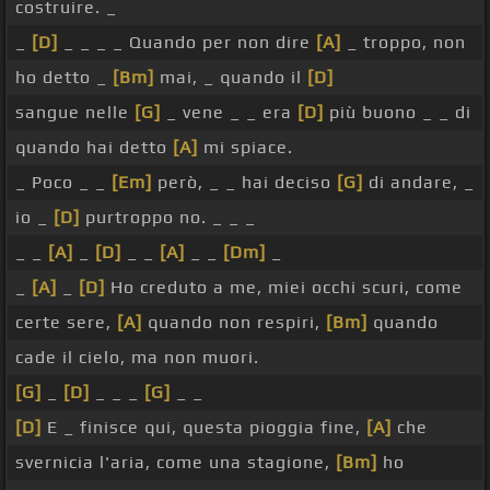
costruire. _
_
[D]
_ _ _ _ Quando per non dire
[A]
_ troppo, non
ho detto _
[Bm]
mai, _ quando il
[D]
sangue nelle
[G]
_ vene _ _ era
[D]
più buono _ _ di
quando hai detto
[A]
mi spiace.
_ Poco _ _
[Em]
però, _ _ hai deciso
[G]
di andare, _
io _
[D]
purtroppo no. _ _ _
_ _
[A]
_
[D]
_ _
[A]
_ _
[Dm]
_
_
[A]
_
[D]
Ho creduto a me, miei occhi scuri, come
certe sere,
[A]
quando non respiri,
[Bm]
quando
cade il cielo, ma non muori.
[G]
_
[D]
_ _ _
[G]
_ _
[D]
E _ finisce qui, questa pioggia fine,
[A]
che
svernicia l'aria, come una stagione,
[Bm]
ho