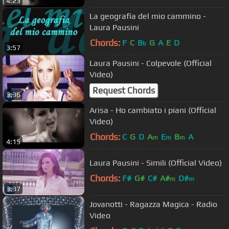
4:23
La geografia del mio cammino -
Laura Pausini
Chords:
F
C
B
G
A
E
D
b
3:57
Laura Pausini - Colpevole (Official
Video)
Request Chords
3:36
Arisa - Ho cambiato i piani (Official
Video)
Chords:
C
G
D
A
E
B
A
m
m
m
4:15
Laura Pausini - Simili (Official Video)
Chords:
F#
G#
C#
A#
D#
m
m
3:37
Jovanotti - Ragazza Magica - Radio
Video