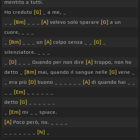
mentito a tutti.
Ho creduto
[G]
_ a me, _
_ _
[Bm]
_ _ _
[A]
volevo solo sparare
[G]
a un
cuore, _ _ _
_
[Bm]
_ _ _ un
[A]
colpo senza _ _
[G]
_
silenziatore. _ _ _
_
[D]
_ _ _ Quando per non dire
[A]
troppo, non ho
detto _
[Bm]
mai, quando il sangue nelle
[G]
vene _
_ era più
[D]
buono _ _ _ _ _ _
[A]
di quando hai _ _
_ _
[Em]
_ _ _ _ _ _
detto
[G]
_ _ _ _ _ _
_
[Em]
mi _ _ spiace.
[A]
Poco però, no. _ _ _ _
_ _ _ _ _ _ _
[N]
_