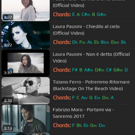
(Official Video)
Chords:
E
A
C#
B
G#
m
m
3:27
Laura Pausini - Chiedilo al cielo
(Official Video)
Chords:
D
F
A
E
B
E
B
b
m
b
b
bm
bm
b
3:22
Laura Pausini - Non è detto (Official
Video)
Chords:
F#
B
A#
D#
C#
G#
D
m
m
m
3:37
Tiziano Ferro - Potremmo Ritornare
(Backstage On The Beach Video)
Chords:
F
C
A
G
E
D
A
m
m
m
3:30
Fabrizio Moro - Portami via -
Sanremo 2017
Chords:
F
B
E
G
D
b
b
m
m
3:13