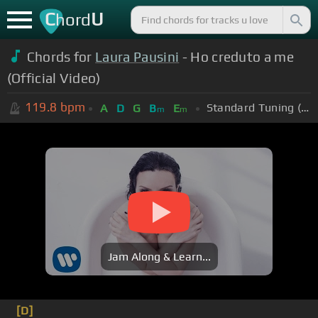
C
U
hord
Chords for
Laura Pausini
- Ho creduto a me
(Official Video)
119.8
bpm
Standard Tuning (EADGBE)
A
D
G
B
E
m
m
Jam Along & Learn...
[D]