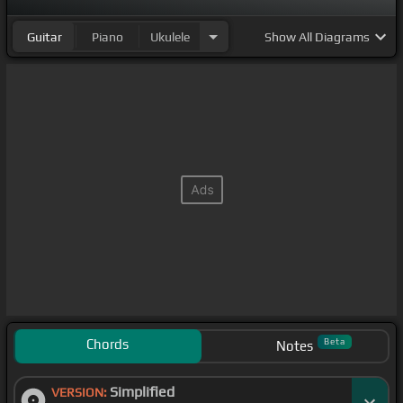
Guitar
Piano
Ukulele
Show
All Diagrams
Chords
Beta
Notes
Simplified
VERSION: