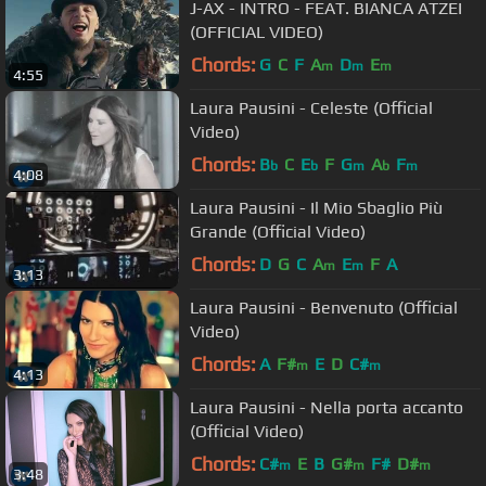
J-AX - INTRO - FEAT. BIANCA ATZEI
(OFFICIAL VIDEO)
Chords:
G
C
F
A
D
E
m
m
m
4:55
Laura Pausini - Celeste (Official
Video)
Chords:
B
C
E
F
G
A
F
b
b
m
b
m
4:08
Laura Pausini - Il Mio Sbaglio Più
Grande (Official Video)
Chords:
D
G
C
A
E
F
A
m
m
3:13
Laura Pausini - Benvenuto (Official
Video)
Chords:
A
F#
E
D
C#
m
m
4:13
Laura Pausini - Nella porta accanto
(Official Video)
Chords:
C#
E
B
G#
F#
D#
m
m
m
3:48