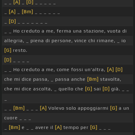
_ _
[A]
_
[D]
_ _ _ _ _
_
[A]
_
[Bm]
_ _ _ _ _ _
_
[D]
_ _ _ _ _ _ _
_ _ Ho creduto a me, ferma una stazione, vuota di
allegria, _ piena di persone, vince chi rimane, _ io
[G]
resto.
[D]
_ _ _ _
_ _ Ho creduto a me, come fossi un'altra,
[A]
[D]
che mi dice passa, _ passa anche
[Bm]
stavolta,
che mi dice ascolta, _ quello che
[G]
sai
[D]
già. _ _
_
_ _
[Bm]
_ _ _
[A]
Volevo solo appoggiarmi
[G]
a un
cuore _ _ _
_
[Bm]
e _ _ avere il
[A]
tempo per
[G]
_ _ _