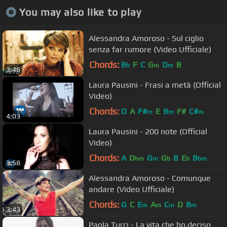
You may also like to play
Alessandra Amoroso - Sul ciglio
senza far rumore (Video Ufficiale)
Chords:
B
F
C
G
D
B
b
m
m
3:46
Laura Pausini - Frasi a metà (Official
Video)
Chords:
D
A
F#
E
B
F#
C#
m
m
m
4:03
Laura Pausini - 200 note (Official
Video)
Chords:
A
D
G
G
B
E
B
bm
m
b
b
bm
3:58
Alessandra Amoroso - Comunque
andare (Video Ufficiale)
Chords:
G
C
E
A
C
D
B
m
m
m
m
3:43
Paola Turci - La vita che ho deciso