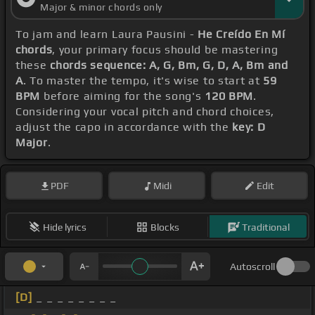
Major & minor chords only
To jam and learn Laura Pausini -
He Creído En Mí
chords
, your primary focus should be mastering
these
chords sequence: A, G, Bm, G, D, A, Bm and
A
. To master the tempo, it's wise to start at
59
BPM
before aiming for the song's
120 BPM
.
Considering your vocal pitch and chord choices,
adjust the capo in accordance with the
key: D
Major
.
PDF
Midi
Edit
Hide lyrics
Blocks
Traditional
Autoscroll
[D]
_ _ _ _ _ _ _ _