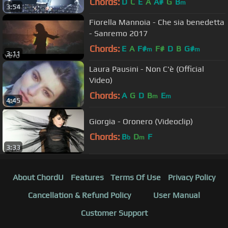
Chords:
D
C
E
A
A#
G
B
m
3:54
Fiorella Mannoia - Che sia benedetta
- Sanremo 2017
Chords:
E
A
F#
F#
D
B
G#
m
m
3:11
Laura Pausini - Non C'è (Official
Video)
Chords:
A
G
D
B
E
m
m
4:45
Giorgia - Oronero (Videoclip)
Chords:
B
D
F
b
m
3:33
About ChordU
Features
Terms Of Use
Privacy Policy
Cancellation & Refund Policy
User Manual
Customer Support