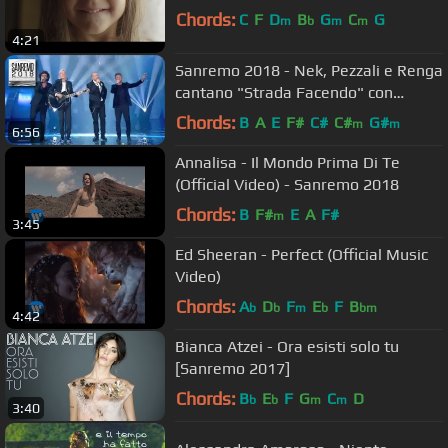
Chords:
C
F
D
B
G
C
G
m
b
m
m
4:21
Sanremo 2018 - Nek, Pezzali e Renga
cantano "Strada Facendo" con
Claudio Baglioni
Chords:
B
A
E
F#
C#
C#
G#
m
m
6:56
Annalisa - Il Mondo Prima Di Te
(Official Video) - Sanremo 2018
Chords:
B
F#
E
A
F#
m
3:45
Ed Sheeran - Perfect (Official Music
Video)
Chords:
A
D
F
E
F
B
b
b
m
b
bm
4:42
Bianca Atzei - Ora esisti solo tu
[Sanremo 2017]
Chords:
B
E
F
G
C
D
b
b
m
m
3:40