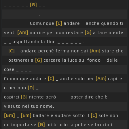
_ _ _ _ _ _
[G]
_ _ .
_ _ _ _ _ _ _ _ .
_ _ _ _ _ _ Comunque
[C]
andare _ anche quando ti
senti
[Am]
morire per non restare
[G]
a fare niente
_ _ aspettando la fine _ _ _ _ _ _ .
_
[C]
_ andare perché ferma non sai
[Am]
stare che
_ ostinerai a
[G]
cercare la luce sul fondo _ delle
cose _ _ _ _ .
Comunque andare
[C]
_ anche solo per
[Am]
capire
o per non
[D]
_ .
capirci
[G]
niente però _ _ _ poter dire che è
vissuto nel tuo nome.
[Bm]
_
[Em]
ballare e sudare sotto il
[C]
sole non
mi importa se
[G]
mi brucio la pelle se brucio i