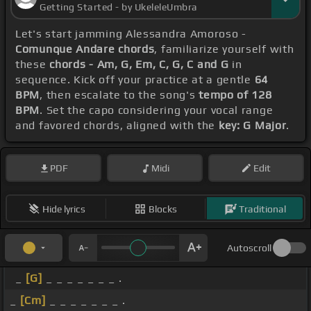
Getting Started - by UkeleleUmbra
Let's start jamming Alessandra Amoroso -
Comunque Andare chords
, familiarize yourself with
these
chords - Am, G, Em, C, G, C and G
in
sequence. Kick off your practice at a gentle
64
BPM
, then escalate to the song's
tempo of 128
BPM
. Set the capo considering your vocal range
and favored chords, aligned with the
key: G Major
.
PDF
Midi
Edit
Hide lyrics
Blocks
Traditional
Autoscroll
_
[G]
_ _ _ _ _ _ _ .
_
[Cm]
_ _ _ _ _ _ _ .