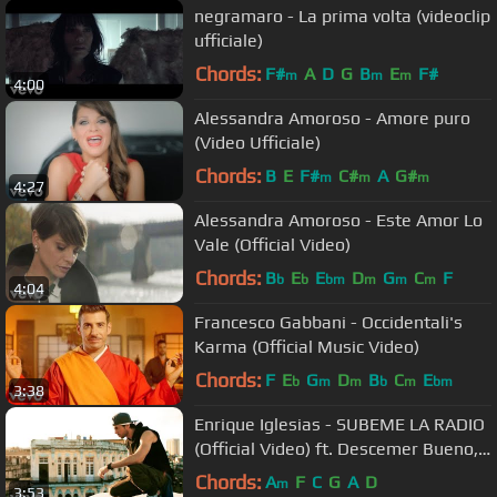
negramaro - La prima volta (videoclip
ufficiale)
Chords:
F#
A
D
G
B
E
F#
m
m
m
4:00
Alessandra Amoroso - Amore puro
(Video Ufficiale)
Chords:
B
E
F#
C#
A
G#
m
m
m
4:27
Alessandra Amoroso - Este Amor Lo
Vale (Official Video)
Chords:
B
E
E
D
G
C
F
b
b
bm
m
m
m
4:04
Francesco Gabbani - Occidentali's
Karma (Official Music Video)
Chords:
F
E
G
D
B
C
E
b
m
m
b
m
bm
3:38
Enrique Iglesias - SUBEME LA RADIO
(Official Video) ft. Descemer Bueno,
Zion & Lennox
Chords:
A
F
C
G
A
D
m
3:53