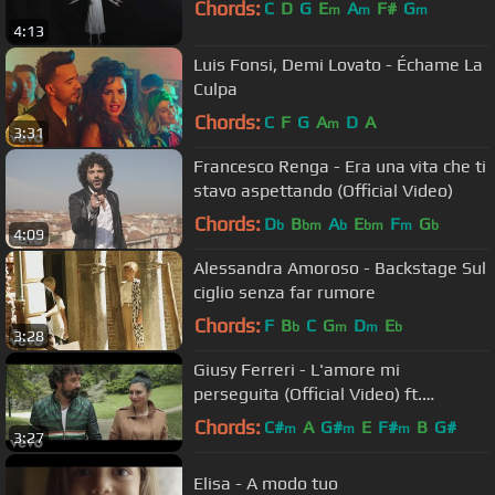
Chords:
C
D
G
E
A
F#
G
m
m
m
4:13
Luis Fonsi, Demi Lovato - Échame La
Culpa
Chords:
C
F
G
A
D
A
m
3:31
Francesco Renga - Era una vita che ti
stavo aspettando (Official Video)
Chords:
D
B
A
E
F
G
b
bm
b
bm
m
b
4:09
Alessandra Amoroso - Backstage Sul
ciglio senza far rumore
Chords:
F
B
C
G
D
E
b
m
m
b
3:28
Giusy Ferreri - L'amore mi
perseguita (Official Video) ft.
Federico Zampaglione
Chords:
C#
A
G#
E
F#
B
G#
m
m
m
3:27
Elisa - A modo tuo