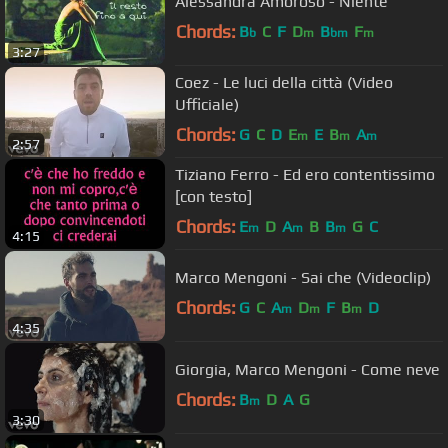
Alessandra Amoroso - Niente
Chords:
B
C
F
D
B
F
b
m
bm
m
3:27
Coez - Le luci della città (Video
Ufficiale)
Chords:
G
C
D
E
E
B
A
m
m
m
2:57
Tiziano Ferro - Ed ero contentissimo
[con testo]
Chords:
E
D
A
B
B
G
C
m
m
m
4:15
Marco Mengoni - Sai che (Videoclip)
Chords:
G
C
A
D
F
B
D
m
m
m
4:35
Giorgia, Marco Mengoni - Come neve
Chords:
B
D
A
G
m
3:30