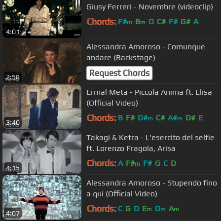
Giusy Ferreri - Novembre (videoclip)
Chords:
F#
B
D
C#
F#
G#
A
m
m
4:01
Alessandra Amoroso - Comunque
andare (Backstage)
Request Chords
2:58
Ermal Meta - Piccola Anima ft. Elisa
(Official Video)
Chords:
B
F#
D#
C#
A#
D#
E
m
m
3:40
Takagi & Ketra - L'esercito del selfie
ft. Lorenzo Fragola, Arisa
Chords:
A
F#
F#
G
C
D
m
4:15
Alessandra Amoroso - Stupendo fino
a qui (Official Video)
Chords:
C
G
D
E
D
A
m
m
m
4:07