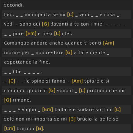
secondi.
Leo, _ _ mi importa se mi
[C]
_ vedi _ _ e cosa _
vedi _ sono qui
[G]
davanti a te con i miei _ _ _ _ _
_ _ pure
[Em]
e pesi
[C]
idei.
Comunque andare anche quando ti senti
[Am]
morire per _ non restare
[G]
a fare niente _
aspettando la fine.
_ _ Che _ _ _ _ .
_
[C]
_ _ le spine si fanno _
[Am]
spiare e si
chiudono gli occhi
[G]
sono il _
[C]
profumo che mi
[G]
rimane.
_ _ _ E voglio _
[Em]
ballare e sudare sotto il
[C]
sole non mi importa se mi
[G]
brucio la pelle se
[Cm]
brucio i
[G]
.