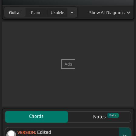
Guitar
Piano
Ukulele
Show
All Diagrams
Chords
Beta
Notes
Edited
VERSION: