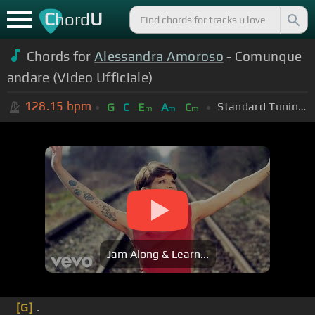
C
U
hord
Chords for
Alessandra Amoroso
- Comunque
andare (Video Ufficiale)
128.15
bpm
Standard Tuning (EADGBE)
G
C
E
A
C
m
m
m
Jam Along & Learn...
[G]
.