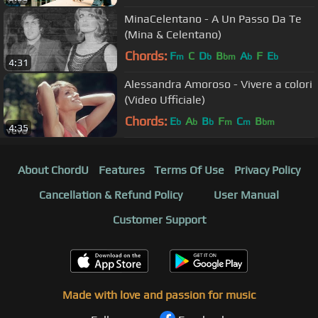
MinaCelentano - A Un Passo Da Te
(Mina & Celentano)
Chords:
F
C
D
B
A
F
E
m
b
bm
b
b
4:31
Alessandra Amoroso - Vivere a colori
(Video Ufficiale)
Chords:
E
A
B
F
C
B
b
b
b
m
m
bm
4:35
About ChordU
Features
Terms Of Use
Privacy Policy
Cancellation & Refund Policy
User Manual
Customer Support
Made with love and passion for music