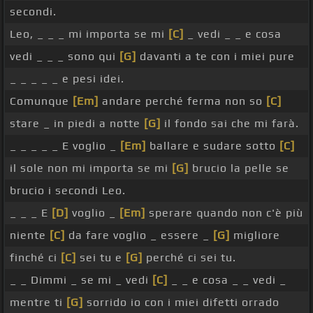
secondi.
Leo, _ _ _ mi importa se mi
[C]
_ vedi _ _ e cosa
vedi _ _ _ sono qui
[G]
davanti a te con i miei pure
_ _ _ _ _ e pesi idei.
Comunque
[Em]
andare perché ferma non so
[C]
stare _ in piedi a notte
[G]
il fondo sai che mi farà.
_ _ _ _ _ E voglio _
[Em]
ballare e sudare sotto
[C]
il sole non mi importa se mi
[G]
brucio la pelle se
brucio i secondi Leo.
_ _ _ E
[D]
voglio _
[Em]
sperare quando non c'è più
niente
[C]
da fare voglio _ essere _
[G]
migliore
finché ci
[C]
sei tu e
[G]
perché ci sei tu.
_ _ Dimmi _ se mi _ vedi
[C]
_ _ e cosa _ _ vedi _
mentre ti
[G]
sorrido io con i miei difetti orrado