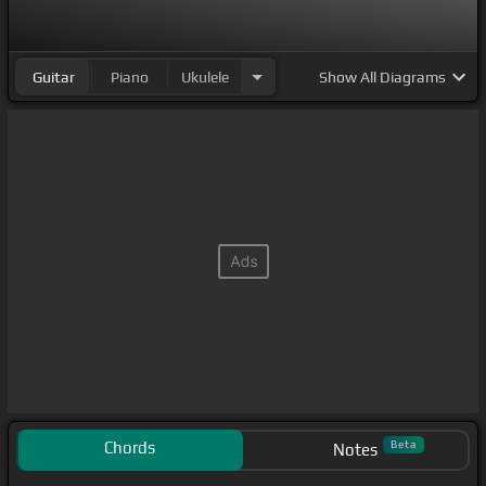
Guitar
Piano
Ukulele
Show
All Diagrams
Chords
Beta
Notes