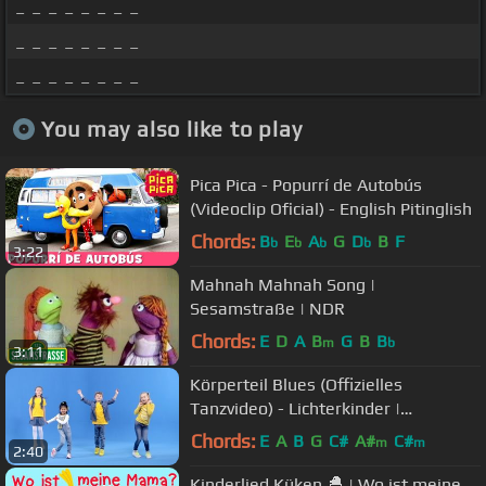
_ _ _ _ _ _ _ _
_ _ _ _ _ _ _ _
_ _ _ _ _ _ _ _
You may also like to play
Pica Pica - Popurrí de Autobús
(Videoclip Oficial) - English Pitinglish
Chords:
B
E
A
G
D
B
F
b
b
b
b
3:22
Mahnah Mahnah Song |
Sesamstraße | NDR
Chords:
E
D
A
B
G
B
B
m
b
3:11
Körperteil Blues (Offizielles
Tanzvideo) - Lichterkinder |
Kinderlieder | Bewegungslieder
Chords:
E
A
B
G
C#
A#
C#
m
m
2:40
Kinderlied Küken 🐣 | Wo ist meine