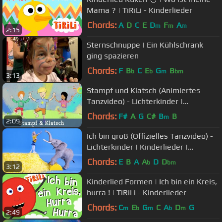
Mama ? | TiRiLi - Kinderlieder
Chords:
A
D
C
E
D
F
A
m
m
m
2:15
Sternschnuppe | Ein Kühlschrank
ging spazieren
Chords:
F
B
C
E
G
B
b
b
m
bm
3:13
Stampf und Klatsch (Animiertes
Tanzvideo) - Lichterkinder |
Kinderlieder | Bewegungslieder
Chords:
F#
A
G
C#
B
B
m
2:09
Ich bin groß (Offizielles Tanzvideo) -
Lichterkinder | Kinderlieder |
Bewegungslieder
Chords:
E
B
A
A
D
D
b
bm
3:12
Kinderlied Formen | Ich bin ein Kreis,
hurra ! | TiRiLi - Kinderlieder
Chords:
C
E
G
C
A
D
G
m
b
m
b
m
2:49