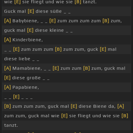
wie
[E]
sie fliegt und wie sie
[B]
tanzt.
Guck mal
[E]
diese süße _ _
[A]
Babybiene, _ _
[E]
zum zum zum zum
[B]
zum,
guck mal
[E]
diese kleine _ _
[A]
Kinderbiene,
_ _
[E]
zum zum zum
[B]
zum zum, guck
[E]
mal
diese liebe _ _
[A]
Mamabiene, _ _
[E]
zum zum
[B]
zum, guck mal
[E]
diese große _ _
[A]
Papabiene,
_ _
[E]
_ _ _
[B]
zum zum zum, guck mal
[E]
diese Biene da,
[A]
zum zum, guck mal wie
[E]
sie fliegt und wie sie
[B]
tanzt.