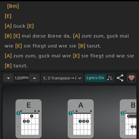
[Bm]
[E]
[A]
Guck
[E]
[B]
[E]
mal diese Biene da,
[A]
zum zum, guck mal
wie
[E]
sie fliegt und wie sie
[B]
tanzt.
[A]
zum zum, guck mal wie
[E]
sie fliegt und wie sie
[B]
tanzt.
[A]
Babybiene,
[E]
zum zum zum zum
[B]
zum, guck
Lyrics
On
120
BPM
mal
[E]
diese kleine
[A]
Kinderbiene,
E
A
B
[B]
zum zum, guck
[E]
mal diese liebe
1
1
2
1
1
1
2
3
1
2
3
2
3