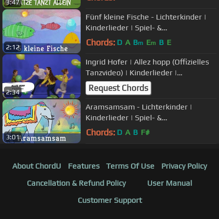
3:47
Fünf kleine Fische - Lichterkinder |
Kinderlieder | Spiel- &
Bewegungslieder
Chords:
D
A
B
E
B
E
m
m
2:12
Ingrid Hofer | Allez hopp (Offizielles
Tanzvideo) | Kinderlieder |
Bewegungslieder
Request Chords
2:34
Aramsamsam - Lichterkinder |
Kinderlieder | Spiel- &
Bewegungslieder von Kindern für
Chords:
D
A
B
F#
3:01
Kinder
About ChordU
Features
Terms Of Use
Privacy Policy
Cancellation & Refund Policy
User Manual
Customer Support