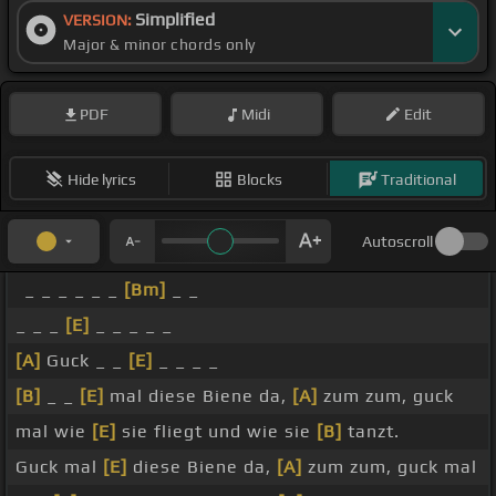
Simplified
VERSION:
Major & minor chords only
PDF
Midi
Edit
Hide lyrics
Blocks
Traditional
Autoscroll
_ _ _ _ _ _
[Bm]
_ _
_ _ _
[E]
_ _ _ _ _
[A]
Guck _ _
[E]
_ _ _ _
[B]
_ _
[E]
mal diese Biene da,
[A]
zum zum, guck
mal wie
[E]
sie fliegt und wie sie
[B]
tanzt.
Guck mal
[E]
diese Biene da,
[A]
zum zum, guck mal