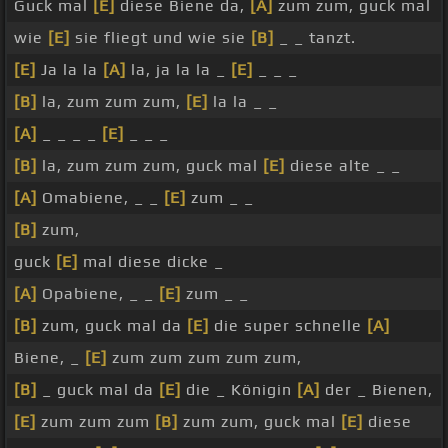
Guck mal
[E]
diese Biene da,
[A]
zum zum, guck mal
wie
[E]
sie fliegt und wie sie
[B]
_ _ tanzt.
[E]
Ja la la
[A]
la, ja la la _
[E]
_ _ _
[B]
la, zum zum zum,
[E]
la la _ _
[A]
_ _ _ _
[E]
_ _ _
[B]
la, zum zum zum, guck mal
[E]
diese alte _ _
[A]
Omabiene, _ _
[E]
zum _ _
[B]
zum,
guck
[E]
mal diese dicke _
[A]
Opabiene, _ _
[E]
zum _ _
[B]
zum, guck mal da
[E]
die super schnelle
[A]
Biene, _
[E]
zum zum zum zum zum,
[B]
_ guck mal da
[E]
die _ Königin
[A]
der _ Bienen,
[E]
zum zum zum
[B]
zum zum, guck mal
[E]
diese