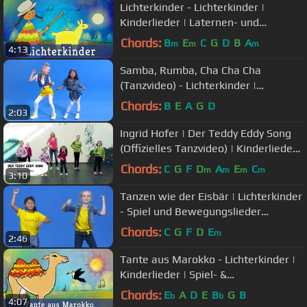
Lichterkinder - Lichterkinder |
Kinderlieder | Laternen- und
Herbstlieder von Kindern für Kinder
Chords:
B
E
C
G
D
B
A
m
m
m
4:13
Samba, Rumba, Cha Cha Cha
(Tanzvideo) - Lichterkinder |
Kinderlieder | Tanzlied
Chords:
B
E
A
G
D
2:03
Ingrid Hofer | Der Teddy Eddy Song
(Offizielles Tanzvideo) | Kinderlieder |
Bewegungslieder
Chords:
C
G
F
D
A
E
C
m
m
m
m
3:10
Tanzen wie der Eisbär | Lichterkinder
- Spiel und Bewegungslieder
(Tanzvideo)
Chords:
C
G
F
D
E
m
2:46
Tante aus Marokko - Lichterkinder |
Kinderlieder | Spiel- &
Bewegungslieder
Chords:
E
A
D
E
B
G
B
b
b
4:07