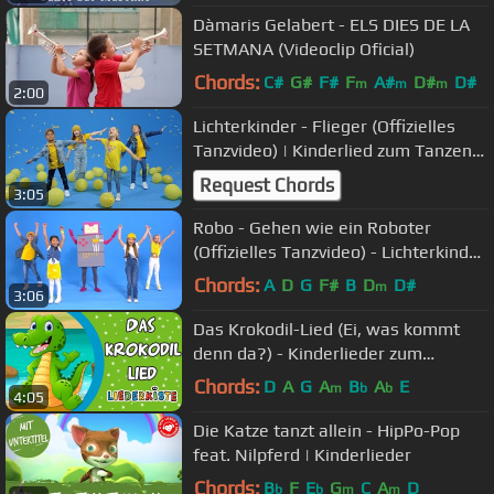
Dàmaris Gelabert - ELS DIES DE LA
SETMANA (Videoclip Oficial)
Chords:
C#
G#
F#
F
A#
D#
D#
m
m
m
2:00
Lichterkinder - Flieger (Offizielles
Tanzvideo) | Kinderlied zum Tanzen
und Bewegen
Request Chords
3:05
Robo - Gehen wie ein Roboter
(Offizielles Tanzvideo) - Lichterkinder
| Kinderlieder | Spaßlieder
Chords:
A
D
G
F#
B
D
D#
m
3:06
Das Krokodil-Lied (Ei, was kommt
denn da?) - Kinderlieder zum
Mitsingen | Liederkiste
Chords:
D
A
G
A
B
A
E
m
b
b
4:05
Die Katze tanzt allein - HipPo-Pop
feat. Nilpferd | Kinderlieder
Chords:
B
F
E
G
C
A
D
b
b
m
m