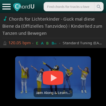
C
U
hord
Chords for Lichterkinder - Guck mal diese
Biene da (Offizielles Tanzvideo) | Kinderlied zum
Tanzen und Bewegen
120.05
bpm
Standard Tuning (EADGBE)
E
A
B
B
m
Jam Along & Learn...