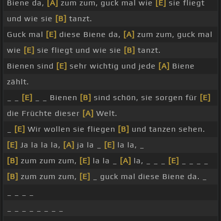
Biene da,
[A]
zum zum, guck mal wie
[E]
sie fliegt
und wie sie
[B]
tanzt.
Guck mal
[E]
diese Biene da,
[A]
zum zum, guck mal
wie
[E]
sie fliegt und wie sie
[B]
tanzt.
Bienen sind
[E]
sehr wichtig und jede
[A]
Biene
zählt.
_ _
[E]
_ _ Bienen
[B]
sind schön, sie sorgen für
[E]
die Früchte dieser
[A]
Welt.
_
[E]
Wir wollen sie fliegen
[B]
und tanzen sehen.
[E]
Ja la la la,
[A]
ja la _
[E]
la la, _
[B]
zum zum zum,
[E]
la la _
[A]
la, _ _ _
[E]
_ _ _ _
[B]
zum zum zum,
[E]
_ guck mal diese Biene da. _
_ _ _ _
_ _ _ _ _ _ _ _