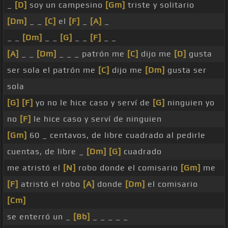
_
[D]
soy un campesino
[Gm]
triste y solitario
[Dm]
_ _
[C]
el
[F]
_
[A]
_
_ _
[Dm]
_ _
[G]
_ _
[F]
_ _
[A]
_ _
[Dm]
_ _ _ patrón me
[C]
dijo me
[D]
gusta
ser sola el patrón me
[C]
dijo me
[Dm]
gusta ser
sola
[G]
[F]
yo no le hice caso y serví de
[G]
ninguien yo
no
[F]
le hice caso y serví de ninguien
[Gm]
60 _ centavos, de libre cuadrado al pedirle
cuentas, de libre _
[Dm]
[G]
cuadrado
me atristó el
[N]
robo donde el comisario
[Gm]
me
[F]
atristó el robo
[A]
donde
[Dm]
el comisario
[Cm]
se enterró un _
[Bb]
_ _ _ _ _