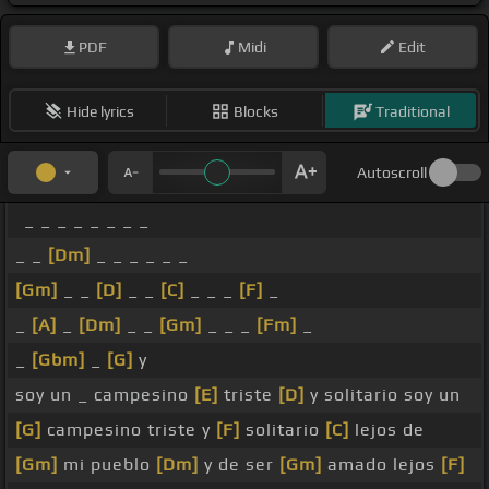
PDF
Midi
Edit
Hide lyrics
Blocks
Traditional
Autoscroll
_ _ _ _ _ _ _ _
_ _
[Dm]
_ _ _ _ _ _
[Gm]
_ _
[D]
_ _
[C]
_ _ _
[F]
_
_
[A]
_
[Dm]
_ _
[Gm]
_ _ _
[Fm]
_
_
[Gbm]
_
[G]
y
soy un _ campesino
[E]
triste
[D]
y solitario soy un
[G]
campesino triste y
[F]
solitario
[C]
lejos de
[Gm]
mi pueblo
[Dm]
y de ser
[Gm]
amado lejos
[F]