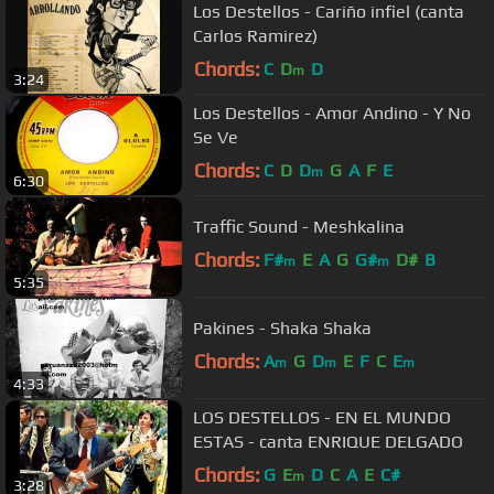
Los Destellos - Cariño infiel (canta
Carlos Ramirez)
Chords:
C
D
D
m
3:24
Los Destellos - Amor Andino - Y No
Se Ve
Chords:
C
D
D
G
A
F
E
m
6:30
Traffic Sound - Meshkalina
Chords:
F#
E
A
G
G#
D#
B
m
m
5:35
Pakines - Shaka Shaka
Chords:
A
G
D
E
F
C
E
m
m
m
4:33
LOS DESTELLOS - EN EL MUNDO
ESTAS - canta ENRIQUE DELGADO
Chords:
G
E
D
C
A
E
C#
m
3:28