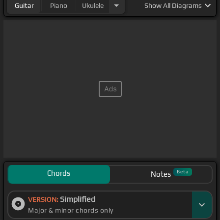
Guitar
Piano
Ukulele
Show
All Diagrams
Chords
Beta
Notes
Simplified
VERSION:
Major & minor chords only