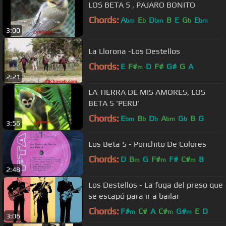
LOS BETA 5 , PAJARO BONITO
Chords:
A
E
D
B
E
G
E
bm
b
bm
b
bm
3:00
La Llorona -Los Destellos
Chords:
E
F#
D
F#
G#
G
A
m
2:21
LA TIERRA DE MIS AMORES, LOS
BETA 5 'PERU'
Chords:
E
B
D
A
G
B
G
bm
b
b
bm
b
3:56
Los Beta 5 - Ponchito De Colores
Chords:
D
B
G
F#
F#
C#
B
m
m
m
2:48
Los Destellos - La fuga del preso que
se escapó para ir a bailar
Chords:
F#
C#
A
C#
G#
E
D
m
m
m
3:06