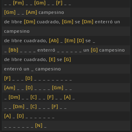
_ _
[Fm]
_ _
[Gm]
_ _
[F]
_ _
[Gm]
_ _
[Am]
campesino
de libre
[Dm]
cuadrado,
[Gm]
se
[Dm]
enterró un
campesino
de libre cuadrado,
[Ab]
_
[Em]
[D]
se _
_
[Bb]
_ _ _ _ enterró _ _ _ _ _ _ un
[G]
campesino
de libre cuadrado,
[E]
se
[G]
enterró un _ campesino
[F]
_ _ _
[D]
_ _ _ _ _ _ _ _ _
[Am]
_ _
[D]
_ _ _ _
[Gm]
_ _
_
[Dm]
_ _
[C]
_ _
[F]
_ _
[A]
_
_ _
[Dm]
_
[C]
_ _ _
[F]
_ _
[A]
_
[D]
_ _ _ _ _ _ _
_ _ _ _ _ _ _
[N]
_