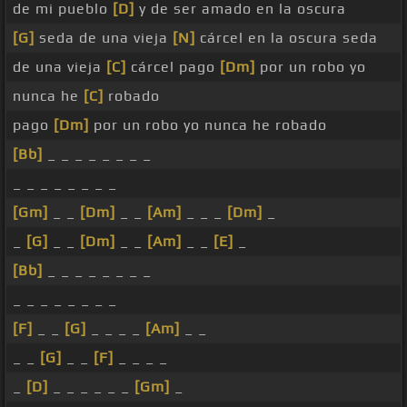
de mi pueblo
[D]
y de ser amado en la oscura
[G]
seda de una vieja
[N]
cárcel en la oscura seda
de una vieja
[C]
cárcel pago
[Dm]
por un robo yo
nunca he
[C]
robado
pago
[Dm]
por un robo yo nunca he robado
[Bb]
_ _ _ _ _ _ _ _
_ _ _ _ _ _ _ _
[Gm]
_ _
[Dm]
_ _
[Am]
_ _ _
[Dm]
_
_
[G]
_ _
[Dm]
_ _
[Am]
_ _
[E]
_
[Bb]
_ _ _ _ _ _ _ _
_ _ _ _ _ _ _ _
[F]
_ _
[G]
_ _ _ _
[Am]
_ _
_ _
[G]
_ _
[F]
_ _ _ _
_
[D]
_ _ _ _ _ _
[Gm]
_