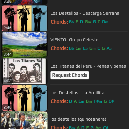
3:28
Los Destellos - Descarga Serrana
Chords:
B
F
D
G
G
C
D
b
m
m
2:46
VIENTO -Grupo Celeste
Chords:
B
C
E
G
C
G
A
b
m
b
m
b
3:44
Los Titanes del Peru - Penas y penas
Request Chords
4:02
Los Destellos - La Ardillita
Chords:
D
A
E
B
F#
G
C#
m
m
m
2:46
los destellos (quinceañera)
Chords:
B
A
D
E
G
A
C#
m
m