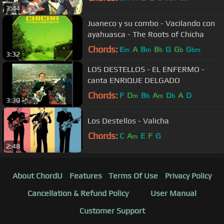
3:44
Juaneco y su combo - Vacilando con
ayahuasca - The Roots of Chicha
Chords:
E
A
B
B
G
G
G
m
m
b
b
bm
3:32
LOS DESTELLOS - EL ENFERMO -
canta ENRIQUE DELGADO
Chords:
F
D
B
A
D
A
D
m
b
m
b
3:30
Los Destellos - Valicha
Chords:
C
A
E
F
G
m
2:48
About ChordU
Features
Terms Of Use
Privacy Policy
Cancellation & Refund Policy
User Manual
Customer Support