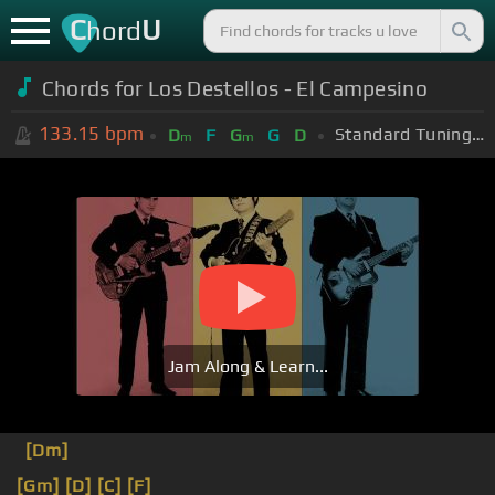
C
U
hord
Chords for Los Destellos - El Campesino
133.15
bpm
Standard Tuning (EADGBE)
D
F
G
G
D
m
m
Jam Along & Learn...
[Dm]
[Gm]
[D]
[C]
[F]