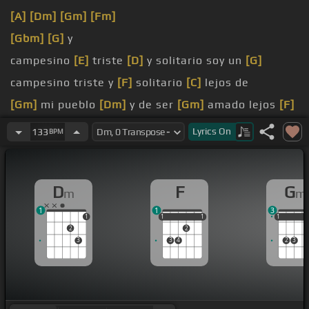
[A]
[Dm]
[Gm]
[Fm]
[Gbm]
[G]
y
campesino
[E]
triste
[D]
y solitario soy un
[G]
campesino triste y
[F]
solitario
[C]
lejos de
[Gm]
mi pueblo
[Dm]
y de ser
[Gm]
amado lejos
[F]
de mi pueblo
[D]
y de ser amado en la oscura
Lyrics
On
133
BPM
la oscura seda de una vieja
[C]
cárcel pago
[Dm]
por un robo yo nunca he
[C]
robado
D
F
G
m
m
pago
[Dm]
por un robo yo nunca he robado
1
1
3
1
1
1
1
1
1
1
1
1
2
2
3
3
4
2
3