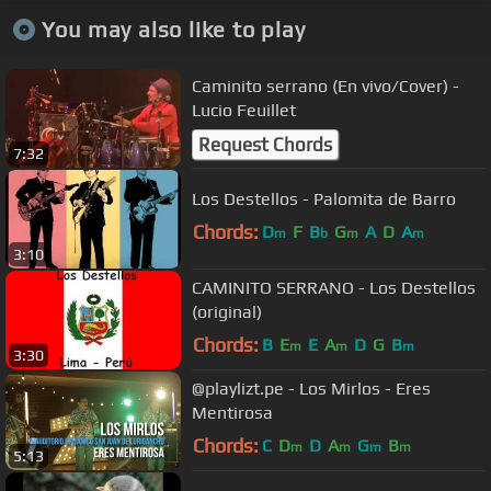
You may also like to play
Caminito serrano (En vivo/Cover) -
Lucio Feuillet
Request Chords
7:32
Los Destellos - Palomita de Barro
Chords:
D
F
B
G
A
D
A
m
b
m
m
3:10
CAMINITO SERRANO - Los Destellos
(original)
Chords:
B
E
E
A
D
G
B
m
m
m
3:30
@playlizt.pe - Los Mirlos - Eres
Mentirosa
Chords:
C
D
D
A
G
B
m
m
m
m
5:13