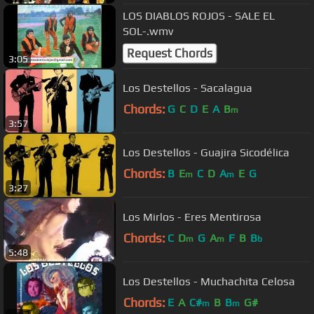
LOS DIABLOS ROJOS - SALE EL
SOL-.wmv
Request Chords
3:05
Los Destellos - Sacalagua
Chords:
G
C
D
E
A
B
m
3:57
Los Destellos - Guajira Sicodélica
Chords:
B
E
C
D
A
E
G
m
m
3:27
Los Mirlos - Eres Mentirosa
Chords:
C
D
G
A
F
B
B
m
m
b
5:48
Los Destellos - Muchachita Celosa
Chords:
E
A
C#
B
B
G#
m
m