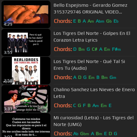
Bello Espejismo - Gerardo Gomez
3153729746 ORIGINAL VIDEO
OFICIAL
Chords:
E
B
A
A
A
G
E
m
bm
b
b
4:29
Los Tigres Del Norte - Golpes En El
Corazon Letra Lyrics
Chords:
D
B
G
C#
A
E
F#
m
m
m
3:55
Los Tigres Del Norte - Qué Tal Si
Eres Tu (Audio)
Chords:
A
D
G
E
B
B
G
m
m
m
2:58
Chalino Sanchez Las Nieves de Enero
Letra
Chords:
C
G
F
B
A
E
E
m
m
3:33
Mi curiosidad (Letra) - Los Tigres del
Norte (UMG)
Chords:
A
G
A
B
E
D
G
b
bm
m
3:03