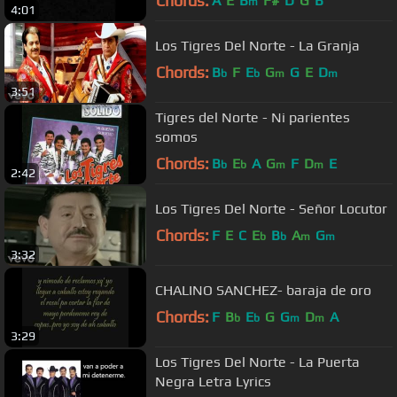
Chords:
A
E
B
F#
D
G
B
m
4:01
Los Tigres Del Norte - La Granja
Chords:
B
F
E
G
G
E
D
b
b
m
m
3:51
Tigres del Norte - Ni parientes
somos
Chords:
B
E
A
G
F
D
E
b
b
m
m
2:42
Los Tigres Del Norte - Señor Locutor
Chords:
F
E
C
E
B
A
G
b
b
m
m
3:32
CHALINO SANCHEZ- baraja de oro
Chords:
F
B
E
G
G
D
A
b
b
m
m
3:29
Los Tigres Del Norte - La Puerta
Negra Letra Lyrics