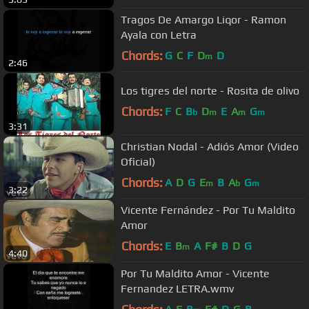
Tragos De Amargo Liqor - Ramon
Ayala con Letra
Chords:
G
C
F
D
D
m
2:46
Los tigres del norte - Rosita de olivo
Chords:
F
C
B
D
E
A
G
b
m
m
m
3:31
Christian Nodal - Adiós Amor (Video
Oficial)
Chords:
A
D
G
E
B
A
G
m
b
m
3:22
Vicente Fernández - Por Tu Maldito
Amor
Chords:
E
B
A
F#
B
D
G
m
4:40
Por Tu Maldito Amor - Vicente
Fernandez LETRA.wmv