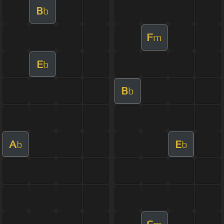
B
b
F
m
E
b
B
b
A
E
b
b