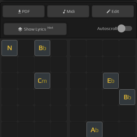
PDF
Midi
Edit
Hint
Autoscroll
Show
Lyrics
N
B
b
C
E
m
b
B
b
A
b