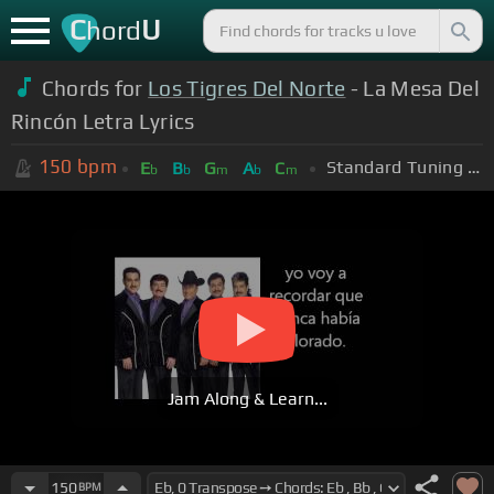
C
U
hord
Chords for
Los Tigres Del Norte
- La Mesa Del
Rincón Letra Lyrics
150
bpm
Standard Tuning (EADGBE)
E
B
G
A
C
b
b
m
b
m
Jam Along & Learn...
150
BPM