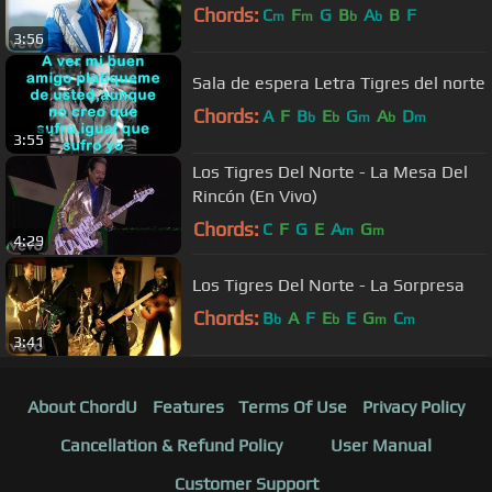
Chords:
C
F
G
B
A
B
F
m
m
b
b
3:56
Sala de espera Letra Tigres del norte
Chords:
A
F
B
E
G
A
D
b
b
m
b
m
3:55
Los Tigres Del Norte - La Mesa Del
Rincón (En Vivo)
Chords:
C
F
G
E
A
G
m
m
4:29
Los Tigres Del Norte - La Sorpresa
Chords:
B
A
F
E
E
G
C
b
b
m
m
3:41
About ChordU
Features
Terms Of Use
Privacy Policy
Cancellation & Refund Policy
User Manual
Customer Support