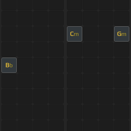
C
G
m
m
B
b