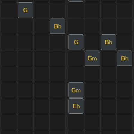
G
B
b
G
B
b
G
B
m
b
G
m
E
b