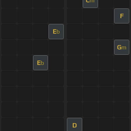
C
m
F
E
b
G
m
E
b
D