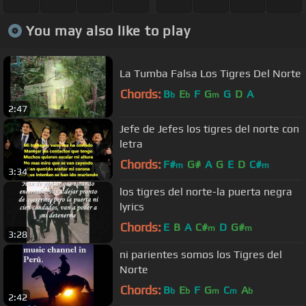
You may also like to play
La Tumba Falsa Los Tigres Del Norte
Chords:
B
E
F
G
G
D
A
b
b
m
2:47
Jefe de Jefes los tigres del norte con
letra
Chords:
F#
G#
A
G
E
D
C#
m
m
3:34
los tigres del norte-la puerta negra
lyrics
Chords:
E
B
A
C#
D
G#
m
m
3:28
ni parientes somos los Tigres del
Norte
Chords:
B
E
F
G
C
A
b
b
m
m
b
2:42