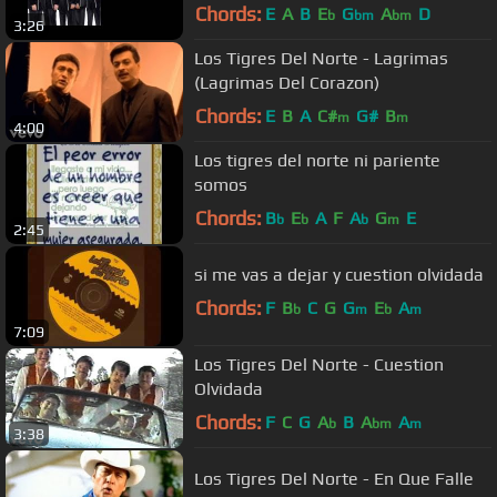
Chords:
E
A
B
E
G
A
D
b
bm
bm
3:26
Los Tigres Del Norte - Lagrimas
(Lagrimas Del Corazon)
Chords:
E
B
A
C#
G#
B
m
m
4:00
Los tigres del norte ni pariente
somos
Chords:
B
E
A
F
A
G
E
b
b
b
m
2:45
si me vas a dejar y cuestion olvidada
Chords:
F
B
C
G
G
E
A
b
m
b
m
7:09
Los Tigres Del Norte - Cuestion
Olvidada
Chords:
F
C
G
A
B
A
A
b
bm
m
3:38
Los Tigres Del Norte - En Que Falle