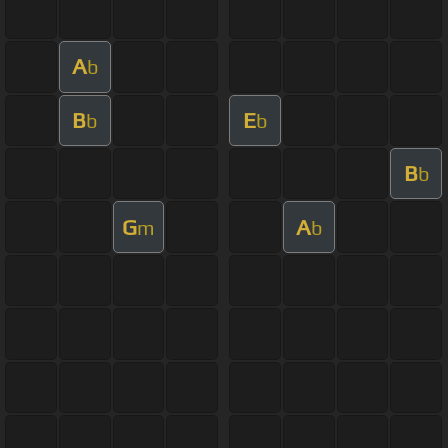
A
b
B
E
b
b
B
b
G
A
m
b