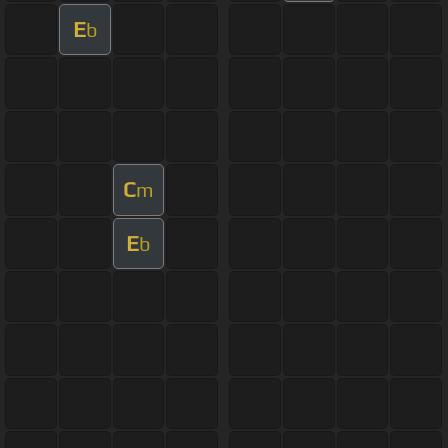
E
b
C
m
E
b