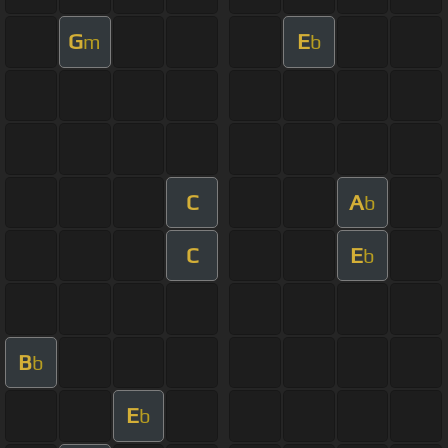
G
E
m
b
C
A
b
C
E
b
B
b
E
b