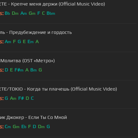
MACHETE - Крепче меня держи (Official Music Video)
s:
B
D
A
G
F
C
B
b
m
m
m
bm
ль - Предубеждение и гордость
s:
A
F
G
E
E
A
m
m
 Молитва (OST «Метро»)
s:
D
E
F#
A
B
G
m
m
E/TOKIO - Когда ты плачешь (Official Music Video)
s:
G
A
F#
D
C
m
ик Джокер - Если Ты Со Мной
s:
C
G
E
F
D
D
G
m
m
b
m