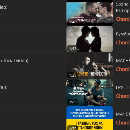
Sasha 
ideo)
Рэп пр
Chord
6:40
Бумбок
Chord
4:43
fficial video)
Chord
4:33
та4)
ГРУПП
Chord
3:29
МАЧЕТ
Chord
4:33