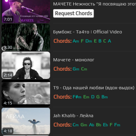
МАЧЕТЕ Нежность "Я посвящаю эт
Request Chords
7:01
Бумбокс - Та4то | Official Video
Chords:
A
F
D
E
B
C
A
m
m
3:30
Мачете - монолог
Chords:
G
C
m
m
2:14
Т9 - Ода нашей любви (вдох-выдох)
Chords:
F#
E
D
G
B
m
m
m
4:15
Jah Khalib - Лейла
Chords:
C
G
A
B
E
F
F
m
m
b
b
b
m
4:18