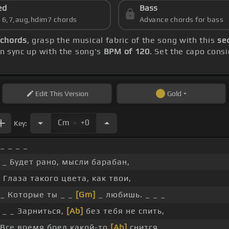
ed
Bass
s 6,7,aug,hdim7 chords
Advance chords for bass
 chords
, grasp the musical fabric of the song with this
se
en sync up with the song's
BPM of 120
. Set the capo cons
Edit
This Version
Gold
.
Cm
+0
Key:
 _ _ _ _
_ Будет рано, мысли барабан,
 Глаза такого цвета, как твои,
 _ Которые ты _ _
[Gm]
_ любишь. _ _ _
_ _ Зарниться,
[Ab]
без тебя не спить,
 Все время бред какой-то
[Ab]
снится,