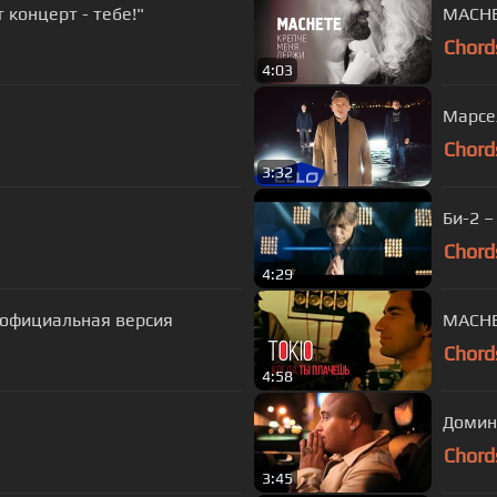
от концерт - тебе!"
Chord
4:03
Марсе
Chord
3:32
Би-2 –
Chord
4:29
 официальная версия
MACHET
Chord
4:58
Домин
Chord
3:45