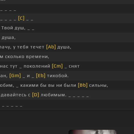
_ _ _ _
_ _ _ _
[C]
_ _
Твой душ, _ _
]
душа,
лачу, у тебя течет
[Ab]
душа,
ам сколько времени,
 нас тут _ поколений
[Cm]
_ снят
ган,
[Gm]
_ и _
[Eb]
тихобой.
бим, _ какими бы вы ни были
[Bb]
сильны,
здавайтесь с
[D]
любимым. _ _ _ _ _
 _ _ _ _ _