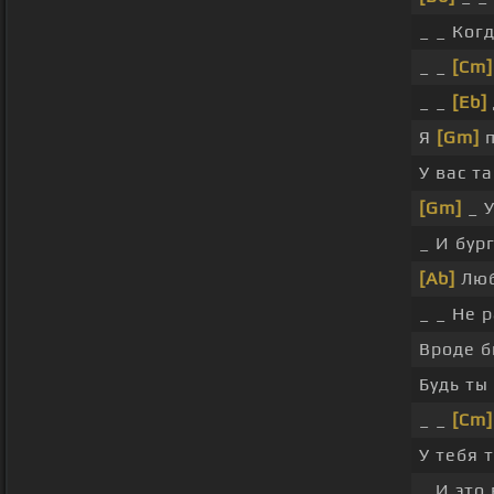
_ _ Ког
_ _
[Cm]
_ _
[Eb]
Я
[Gm]
п
У вас т
[Gm]
_ У
_ И бур
[Ab]
Люб
_ _ Не 
Вроде б
Будь ты
_ _
[Cm]
У тебя 
_ И это