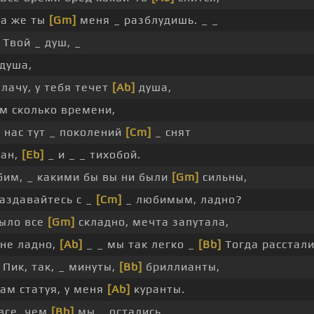
да же ты
[Gm]
меня _ разблудишь. _ _
Твой _ душ, _
душа,
лачу, у тебя течет
[Ab]
душа,
ам сколько времени,
 нас тут _ поколений
[Cm]
_ снят
ган,
[Eb]
_ и _ _ тихобой.
им, _ какими бы вы ни были
[Gm]
сильны,
раздавайтесь с _
[Cm]
_ любимым, ладно?
ыло все
[Gm]
складно, мечта запутала,
 не ладно,
[Ab]
_ _ мы так легко _
[Bb]
Тогда рассталис
Пик, так, _ минуты,
[Bb]
бриллианты,
там статуя, у меня
[Ab]
куранты.
 все, чем
[Bb]
мы _ остались. _ _