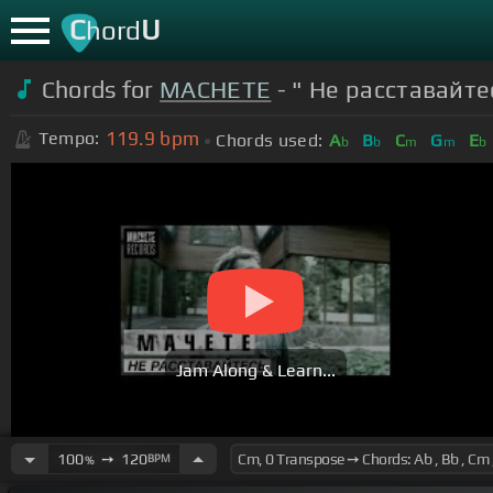
C
U
hord
Chords for
MACHETE
- " Не расставайте
119.9
bpm
Tempo:
Chords used:
A
B
C
G
E
b
b
m
m
b
Jam Along & Learn...
100
➙
120
BPM
%