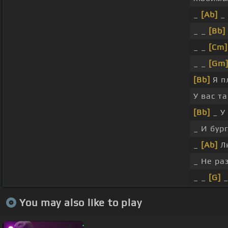
_
[Ab]
_ 
_ _
[Bb]
_ _
[Cm]
_ _
[Gm
[Bb]
Я п
У вас т
[Bb]
_ У
_ И бур
_
[Ab]
Лю
_ Не ра
_ _
[G]
_
You may also like to play