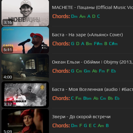
MACHETE - Пацаны (Official Music V
Chords:
D
A
A
D
C
m
m
3:16
Баста - На заре («Альянс» Cover)
Chords:
G
D
A
B
F#
B
C#
m
m
m
5:11
Океан Ельзи - Обійми | Obijmy (2013, o
Chords:
G
C
G
A
F
F
E
m
m
b
m
b
4:00
Баста - Моя Вселенная (audio | #Бас
Chords:
C
F
B
A
C
B
E
m
bm
b
m
b
b
3:32
Звери - До скорой встречи
Chords:
D
F
G
E
C
A
B
m
m
5:09