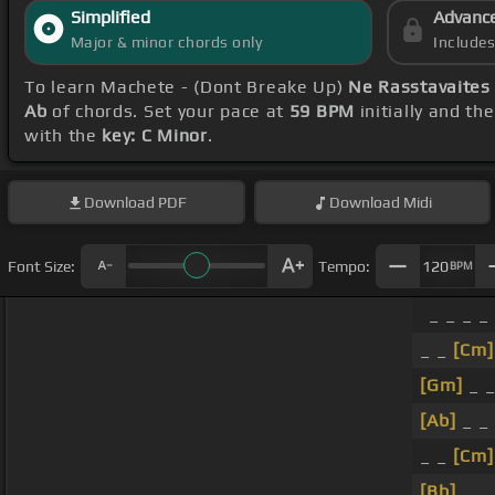
Simplified
Advanc
Major & minor chords only
Include
To learn Machete - (Dont Breake Up)
Ne Rasstavaites
Ab
of chords. Set your pace at
59 BPM
initially and th
with the
key: C Minor
.
Download
PDF
Download
Midi
Font Size:
Tempo:
120
BPM
_ _ _ _
_ _
[Cm]
[Gm]
_ _
[Ab]
_ _
_ _
[Cm]
[Bb]
_ _