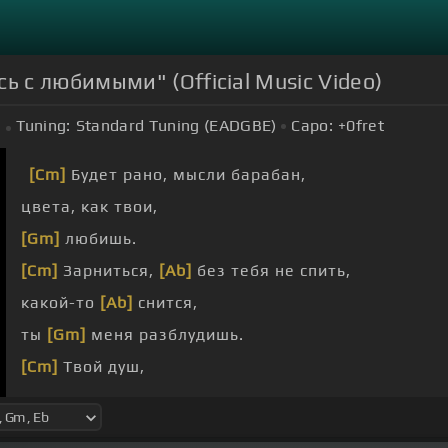
сь с любимыми" (Official Music Video)
Tuning:
Standard Tuning (EADGBE)
Capo:
+0
fret
[Cm]
Будет рано, мысли барабан,
цвета, как твои,
[Gm]
любишь.
[Cm]
Зарниться,
[Ab]
без тебя не спить,
какой-то
[Ab]
снится,
ты
[Gm]
меня разблудишь.
[Cm]
Твой душ,
[Eb]
душа,