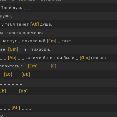
Твой душ, _ _
душа,
, у тебя течет
[Ab]
душа,
ам сколько времени,
 нас тут _ поколений
[Cm]
_ снят
ган,
[Gm]
_ и _ тихобой.
 _ _
[Ab]
_ _ какими бы вы ни были _
[Gm]
сильны,
авайтесь с _
[Cm]
_ _ _
[C]
_ _ _
_
[Eb]
_ _
[Bb]
_ _ _
_ _ _ _ _ _
Eb]
_ _ _
[Bb]
_ _ _
_ _ _ _ _ _
_ _ _
[Bb]
_ _ _
м.