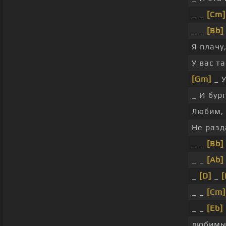
_ _
[Cm]
_ _
[Bb]
Я плачу
У вас т
[Gm]
_ У
_ И бур
Любим,
Не разд
_ _
[Bb]
_ _
[Ab]
_
[D]
_
[
_ _
[Cm]
_ _
[Eb]
любимы