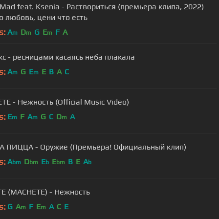
Mad feat. Ksenia - Раствориться (премьера клипа, 2022)
о любовь, цени что есть
s:
A
D
G
E
F
A
m
m
m
с - ресницами касаясь неба плакала
s:
A
G
E
E
B
A
C
m
m
MACHETE - Нежность (Official Music Video)
s:
E
F
A
G
C
D
A
m
m
m
А ПИЦЦА - Оружие (Премьера! Официальный клип)
s:
A
D
E
E
B
E
A
bm
bm
b
bm
b
Е (MACHETE) - Нежность
s:
G
A
F
E
A
C
E
m
m