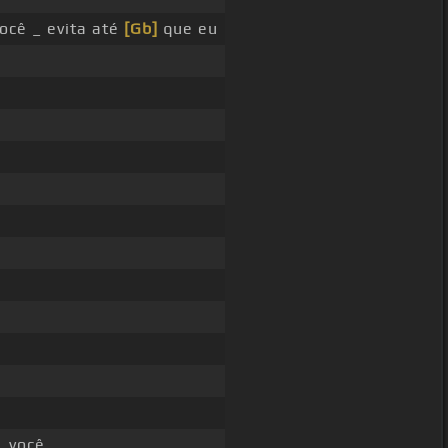
ocê _ evita até
[Gb]
que eu
_ você