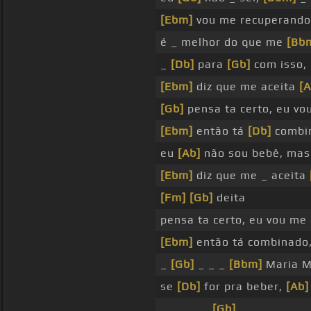
[Ebm]
vou me recuperando
é _ melhor do que me
[Bb
_
[Db]
para
[Gb]
com isso, 
[Ebm]
diz que me aceita
[A
[Gb]
pensa ta certo, eu vo
[Ebm]
então tá
[Db]
combi
eu
[Ab]
não sou bebê, mas
[Ebm]
diz que me _ aceita
[Fm]
[Gb]
deita
pensa ta certo, eu vou me
[Ebm]
então tá combinado
_
[Gb]
_ _ _
[Bbm]
Maria M
se
[Db]
for pra beber,
[Ab]
_ _ _ _ _
[Gb]
_