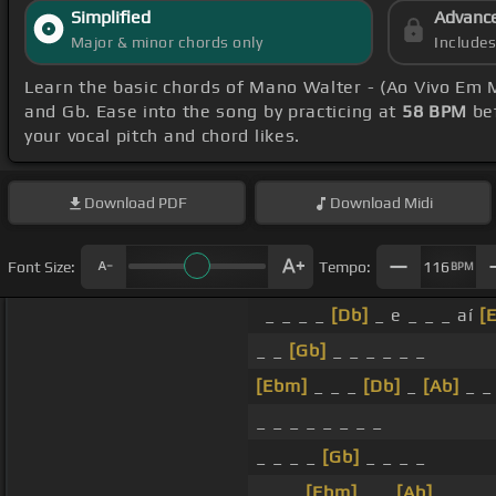
Simplified
Advanc
Major & minor chords only
Include
Learn the basic chords of Mano Walter - (Ao Vivo Em 
and Gb. Ease into the song by practicing at
58 BPM
bef
your vocal pitch and chord likes.
Download
PDF
Download
Midi
Font Size:
Tempo:
116
BPM
_ _ _ _
[Db]
_ e _ _ _ aí
[
_ _
[Gb]
_ _ _ _ _ _
[Ebm]
_ _ _
[Db]
_
[Ab]
_ 
_ _ _ _ _ _ _ _
_ _ _ _
[Gb]
_ _ _ _
_ _ _
[Ebm]
_ _
[Ab]
_ _ _