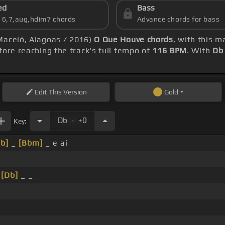
ed
Bass
s 6,7,aug,hdim7 chords
Advance chords for bass
Maceió, Alagoas / 2016)
O Que Houve chords
, with this 
ore reaching the track's full tempo of
116 BPM
. With
Db
Edit
This Version
Gold
.
Db
+0
Key:
Eb]
_
[Bbm]
_ e aí
_
[Db]
_ _