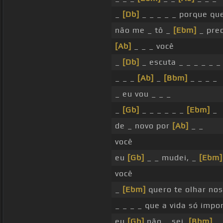
_
[Db]
_ _ _ _ _ porque qu
não me _ tô _
[Ebm]
_ prec
[Ab]
_ _ _ você
_
[Db]
_ escuta _ _ _ _ _ _
_ _ _
[Ab]
_
[Bbm]
_ _ _ _
_ eu vou _ _ _
_
[Gb]
_ _ _ _ _ _
[Ebm]
_
de _ novo por
[Ab]
_ _
você
eu
[Gb]
_ _ mudei, _
[Ebm]
você
_
[Ebm]
quero te olhar nos
_ _ _ _ que a vida só impo
eu
[Gb]
não _ sei,
[Bbm]
_