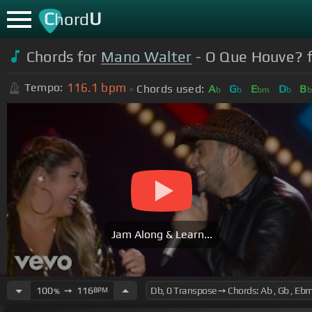
C
U
hord
Chords for
Mano Walter
- O Que Houve? f
116.1
bpm
Tempo:
Chords used:
A
G
E
D
B
b
b
bm
b
Jam Along & Learn...
100
➙
116
BPM
%