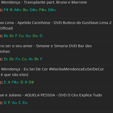
a Mendonça - Transplante part. Bruno e Marrone
s:
F#
B
A#
B
D#
F#
G#
m
m
m
m
m
vo Lima - Apelido Carinhoso - DVD Buteco do Gusttavo Lima 2
Oficial)
s:
B
E
F
C
G
D
G
b
b
m
m
m
ro ser o seu amor - Simone e Simaria DVD Bar das
inhas
s:
E
D
F
C
A
B
F
b
b
m
m
b
b
a Mendonça - Eu Sei De Cor #MariliaMendoncaEuSeiDeCor
 é que são elas)
s:
E
A
F#
D
B
D#
m
ue e Juliano - AQUELA PESSOA - DVD O Céu Explica Tudo
s:
G
F
A
C
E
m
m