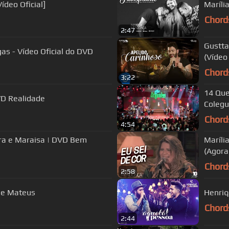
ídeo Oficial]
Maríli
Chord
2:47
Gustta
as - Vídeo Oficial do DVD
(Vídeo 
Chord
3:22
14 Que
VD Realidade
Colegu
Chord
4:54
ara e Maraisa | DVD Bem
Maríli
(Agora
Chord
2:58
e e Mateus
Henriq
Chord
2:44