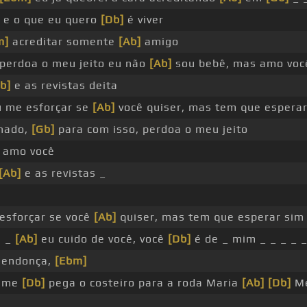
 e o que eu quero
[Db]
é viver
m]
acreditar somente
[Ab]
amigo
perdoa o meu jeito eu não
[Ab]
sou bebê, mas amo voc
b]
e as revistas deita
u me esforçar se
[Ab]
você quiser, mas tem que esperar
nado,
[Gb]
para com isso, perdoa o meu jeito
 amo você
[Ab]
e as revistas _
 esforçar se você
[Ab]
quiser, mas tem que esperar sim
, _
[Ab]
eu cuido de você, você
[Db]
é de _ mim _ _ _ _ 
endonça,
[Ebm]
me
[Db]
pega o costeiro para a roda Maria
[Ab]
[Db]
Me