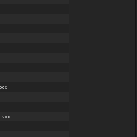
ocê
 sim