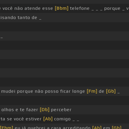
e você não atende esse
[Bbm]
telefone _ _ _ porque _ v
isando tanto de _
 _
mudei porque não posso ficar longe
[Fm]
de
[Gb]
_
 olhos e te fazer
[Db]
perceber
rta se você estiver
[Ab]
comigo _ _
[Ebm]
eu já quebrei a cara acreditando
[Ab]
em
[Gb]
_ 