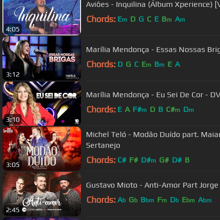
Aviões - Inquilina (Álbum Xperience) [V
Chords:
E
D
G
C
E
B
A
m
m
m
4:05
Marília Mendonça - Essas Nossas Brig
Chords:
D
G
C
E
B
E
A
m
m
3:12
Marília Mendonça - Eu Sei De Cor - D
Chords:
E
A
F#
D
B
C#
D
m
m
m
3:10
Michel Teló - Modão Duído part. Mai
Sertanejo
Chords:
C#
F#
D#
G#
D#
B
m
3:05
Gustavo Mioto - Anti-Amor Part Jorg
Chords:
A
G
B
F
D
E
A
b
b
bm
m
b
bm
bm
2:45