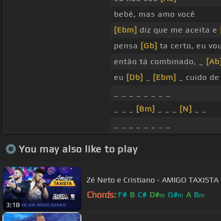
bebê, mas amo você
[Ebm]
diz que me aceita e
pensa
[Gb]
ta certo, eu vo
então tá combinado, _
[Ab
eu
[Db]
_
[Ebm]
_ cuido d
_ _ _ _ _ _ _ _
_ _ _
[Bm]
_ _ _
[N]
_ _
_ _ _ _ _ _ _ _
You may also like to play
Zé Neto e Cristiano - AMIGO TAXIST
Chords:
F#
B
C#
D#
G#
A
B
m
m
m
3:18