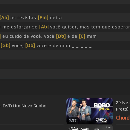
[Ab]
as revistas
[Fm]
deita
u me esforçar se
[Ab]
você quiser, mas tem que espera
]
eu cuido de você, você
[Db]
é de
[C]
mim
e
[Gb]
você,
[Db]
você é de mim _ _ _ _ _
Zé Neto e Cri
A - DVD Um Novo Sonho
Preto)
Chord
2:57