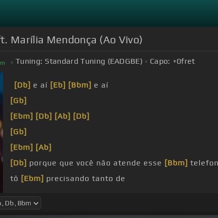
t. Marília Mendonça (Ao Vivo)
Tuning:
Standard Tuning (EADGBE)
Capo:
+0
fret
bm
[Db]
e aí
[Eb]
[Bbm]
e aí
[Gb]
[Ebm]
[Db]
[Ab]
[Db]
[Gb]
[Ebm]
[Ab]
[Db]
porque que você não atende esse
[Bbm]
telefon
tô
[Ebm]
precisando tanto de
[Ab]
você