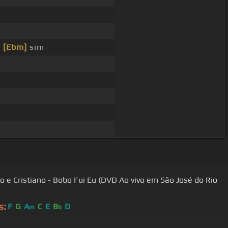
r
[Ebm]
sim
stiano - Bobo Fui Eu (DVD Ao vivo em São José do Rio
s:
F
G
A
C
E
B
D
m
b