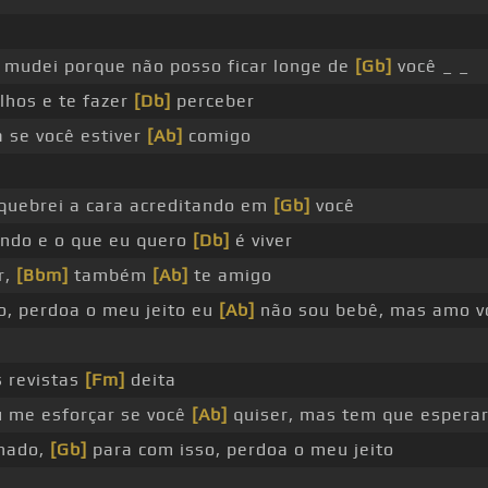
mudei porque não posso ficar longe de
[Gb]
você _ _
lhos e te fazer
[Db]
perceber
a se você estiver
[Ab]
comigo
quebrei a cara acreditando em
[Gb]
você
ndo e o que eu quero
[Db]
é viver
r,
[Bbm]
também
[Ab]
te amigo
o, perdoa o meu jeito eu
[Ab]
não sou bebê, mas amo v
 revistas
[Fm]
deita
u me esforçar se você
[Ab]
quiser, mas tem que esperar
nado,
[Gb]
para com isso, perdoa o meu jeito