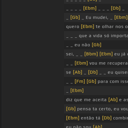
_ _ _ _
[Ebm]
_ _ _
[Db]
_
_
[Gb]
_ Eu mudei, _
[Ebm]
quero
[Ebm]
te olhar nos o
_ _ _ que a vida só import
_ _ eu não
[Gb]
sei, _ _
[Bbm]
[Ebm]
eu já 
_ _
[Ebm]
vou me recupera
se
[Ab]
_
[Db]
_ _ eu quise
_ _
[Fm]
[Gb]
para com iss
_
[Ebm]
diz que me aceita
[Ab]
e as
[Gb]
pensa ta certo, eu vo
[Ebm]
então tá
[Db]
combi
eu não sou
[Ab]