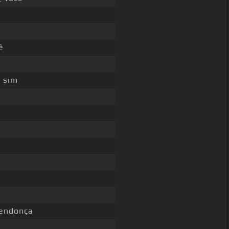
ê
 sim
_
ndonça