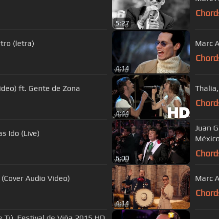
Chord
5:27
ro (letra)
Marc A
Chord
4:14
Video) ft. Gente de Zona
Thalia
Chord
4:44
Juan G
s Ido (Live)
México
Chord
6:00
(Cover Audio Video)
Marc A
Chord
4:14
 Tú, Festival de Viña 2015 HD