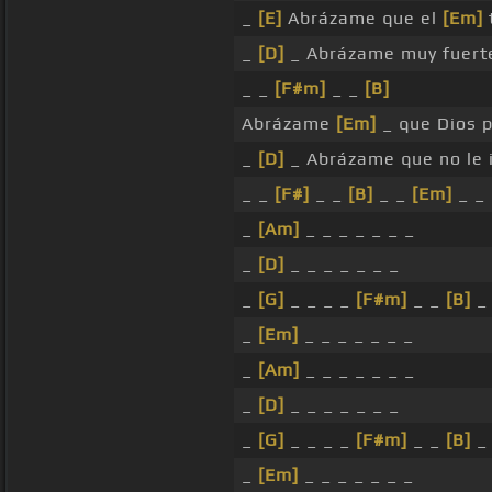
_
[E]
Abrázame que el
[Em]
_
[D]
_ Abrázame muy fuert
_ _
[F#m]
_ _
[B]
Abrázame
[Em]
_ que Dios 
_
[D]
_ Abrázame que no le 
_ _
[F#]
_ _
[B]
_ _
[Em]
_ _ 
_
[Am]
_ _ _ _ _ _ _
_
[D]
_ _ _ _ _ _ _
_
[G]
_ _ _ _
[F#m]
_ _
[B]
_
_
[Em]
_ _ _ _ _ _ _
_
[Am]
_ _ _ _ _ _ _
_
[D]
_ _ _ _ _ _ _
_
[G]
_ _ _ _
[F#m]
_ _
[B]
_
_
[Em]
_ _ _ _ _ _ _