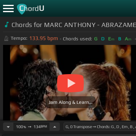
C
U
hord
Chords for MARC ANTHONY - ABRAZAME 
133.95
bpm
Tempo:
Chords used:
G
D
E
B
A
m
m
Jam Along & Learn...
100
➙
134
BPM
%