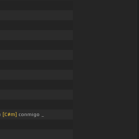
_
ú
[C#m]
conmigo _