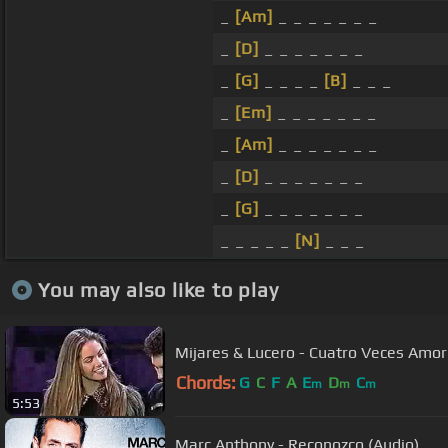
_
[Am]
_ _ _ _ _ _ _
_
[D]
_ _ _ _ _ _ _
_
[G]
_ _ _ _
[B]
_ _ _
_
[Em]
_ _ _ _ _ _ _
_
[Am]
_ _ _ _ _ _ _
_
[D]
_ _ _ _ _ _ _
_
[G]
_ _ _ _ _ _ _
_ _ _ _ _
[N]
_ _ _
You may also like to play
Mijares & Lucero - Cuatro Veces Amor
Chords:
G
C
F
A
E
D
C
m
m
m
5:53
Marc Anthony - Reconozco (Audio)