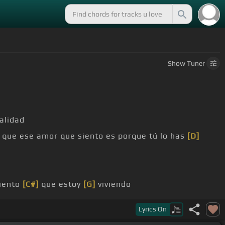
Show
Tuner
alidad
 que ese amor que siento es porque tú lo has
[D]
iento
[C#]
que estoy
[G]
viviendo
Lyrics
On
m]
perdona