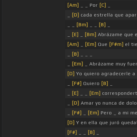
[Am]
_ _ Por
[C]
_
_
[D]
cada estrella que apa
_ _
[Bm]
_ _
[B]
_
_
[E]
_
[Bm]
Abrázame que 
[Am]
_
[Em]
Que
[F#m]
el t
_
[B]
_ _ _
_
[Em]
_ Abrázame muy fue
[D]
Yo quiero agradecerle a 
_
[F#]
Quiero
[B]
_
_
[E]
_ _
[Em]
correspondert
_
[D]
Amar yo nunca de dolo
_
[F#]
_
[Em]
Pero _ a mi me
[D]
Y en ella que juró queda
[F#]
_ _
[B]
_