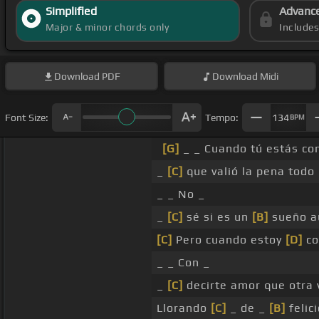
Simplified
Advanc
Major & minor chords only
Include
Download
PDF
Download
Midi
Font Size:
Tempo:
134
BPM
[G]
_ _ Cuando tú estás con
_
[C]
que valió la pena todo
_ _ No _
_
[C]
sé si es un
[B]
sueño a
[C]
Pero cuando estoy
[D]
co
_ _ Con _
_
[C]
decirte amor que otra 
Llorando
[C]
_ de _
[B]
felic