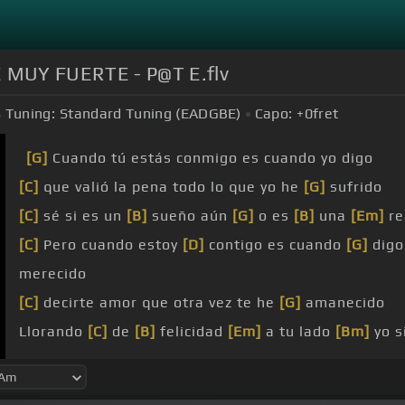
MUY FUERTE - P@T E.flv
Tuning:
Standard Tuning (EADGBE)
Capo:
+0
fret
[G]
Cuando tú estás conmigo es cuando yo digo
[C]
que valió la pena todo lo que yo he
[G]
sufrido
[C]
sé si es un
[B]
sueño aún
[G]
o es
[B]
una
[Em]
re
[C]
Pero cuando estoy
[D]
contigo es cuando
[G]
digo
merecido
[C]
decirte amor que otra vez te he
[G]
amanecido
Llorando
[C]
de
[B]
felicidad
[Em]
a tu lado
[Bm]
yo s
[G]
como ayer
[Em]
Abrázame que el tiempo pasa
[G]
y el nunca
[A