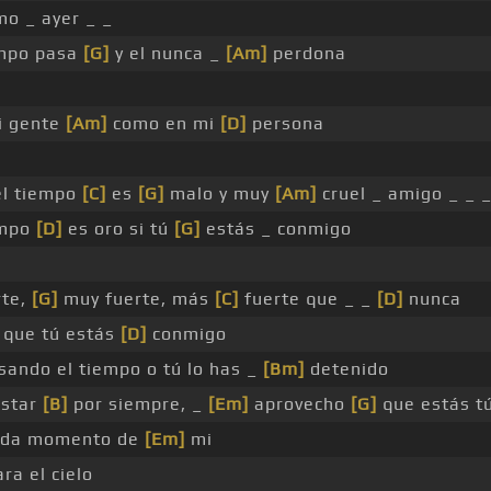
o _ ayer _ _
empo pasa
[G]
y el nunca _
[Am]
perdona
i gente
[Am]
como en mi
[D]
persona
l tiempo
[C]
es
[G]
malo y muy
[Am]
cruel _ amigo _ _ 
empo
[D]
es oro si tú
[G]
estás _ conmigo
rte,
[G]
muy fuerte, más
[C]
fuerte que _ _
[D]
nunca
 que tú estás
[D]
conmigo
sando el tiempo o tú lo has _
[Bm]
detenido
star
[B]
por siempre, _
[Em]
aprovecho
[G]
que estás t
da momento de
[Em]
mi
ra el cielo