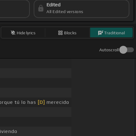
Edited
All Edited versions
Hide lyrics
Blocks
Traditional
Autoscroll
orque tú lo has
[D]
merecido
iviendo