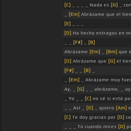
[C]
_ _ _ _ Nada es
[G]
_ com
_
[Em]
Abrázame que el ti
[E]
_ _ _
[D]
Ha hecho estragos en m
_ _
[F#]
_
[B]
Abrázame
[Em]
_
[Bm]
que e
[D]
Abrázame que
[G]
el ti
[F#]
_ _
[B]
_
_
[Em]
_ Abrázame muy fue
Ay, _
[G]
_ _ abrázame, _ uy
_ Yo _ _
[C]
no sé si está pa
_ _ Así _
[D]
_ quiero
[Am]
e
[C]
Te doy gracias por
[D]
ca
_ _ _ Tú cuando mires
[D]
pa