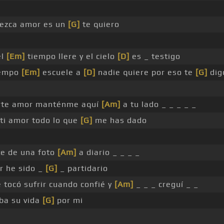
rezca amor es un
[G]
te quiero
el
[Em]
tiempo llere y el cielo
[D]
es _ testigo
iempo
[Em]
escuele a
[D]
nadie quiere por eso te
[G]
dig
rte amor manténme aquí
[Am]
a tu lado _ _ _ _ _
ti amor todo lo que
[G]
me has dado
e de una foto
[Am]
a diario _ _ _ _
r he sido _
[G]
_ partidario
 tocó sufrir cuando confié y
[Am]
_ _ _ creguí _ _
ba su vida
[G]
por mi