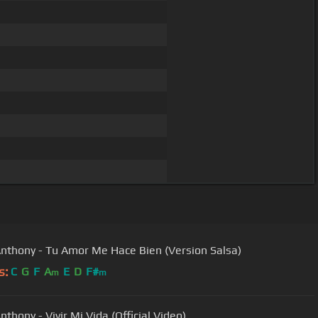
nthony - Tu Amor Me Hace Bien (Version Salsa)
s:
C
G
F
A
E
D
F#
m
m
thony - Vivir Mi Vida (Official Video)