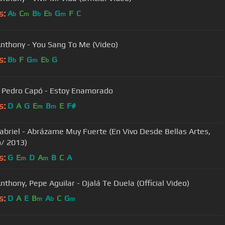
s:
A
C
B
E
G
F
C
b
m
b
b
m
nthony - You Sang To Me (Video)
s:
B
F
G
E
G
b
m
b
, Pedro Capó - Estoy Enamorado
s:
D
A
G
E
B
E
F#
m
m
abriel - Abrázame Muy Fuerte (En Vivo Desde Bellas Artes,
/ 2013)
s:
G
E
D
A
B
C
A
m
m
nthony, Pepe Aguilar - Ojalá Te Duela (Official Video)
s:
D
A
E
B
A
C
G
m
b
m