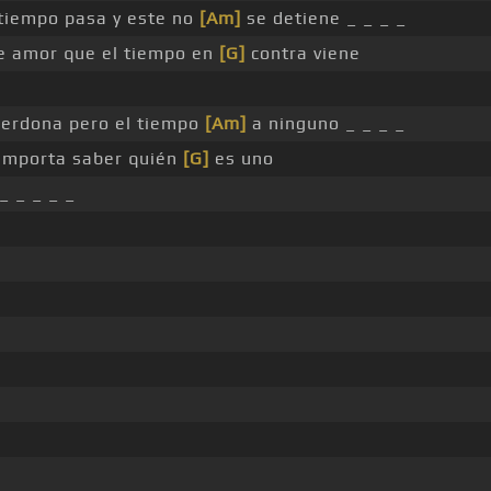
tiempo pasa y este no
[Am]
se detiene _ _ _ _
e amor que el tiempo en
[G]
contra viene
perdona pero el tiempo
[Am]
a ninguno _ _ _ _
importa saber quién
[G]
es uno
_ _ _ _ _