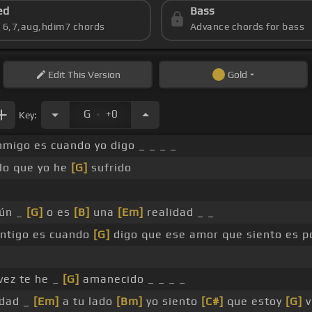
ed
Bass
s 6,7,aug,hdim7 chords
Advance chords for bass
Edit
This Version
Gold
.
G
+0
Key:
migo es cuando yo digo _ _ _ _
 lo que yo he
[G]
sufrido
ún _
[G]
o es
[B]
una
[Em]
realidad _ _
ntigo es cuando
[G]
digo que ese amor que siento es p
vez te he _
[G]
amanecido _ _ _ _
idad _
[Em]
a tu lado
[Bm]
yo siento
[C#]
que estoy
[G]
v