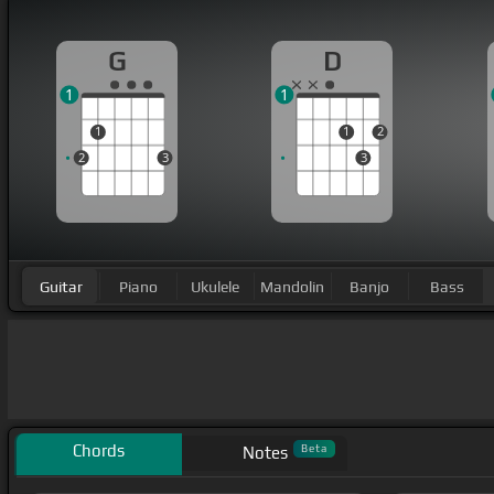
G
D
1
1
1
1
2
2
3
3
Guitar
Piano
Ukulele
Mandolin
Banjo
Bass
Chords
Beta
Notes