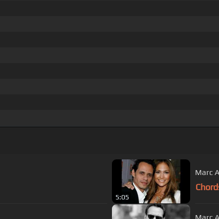
Marc A
Chord
5:05
Marc An