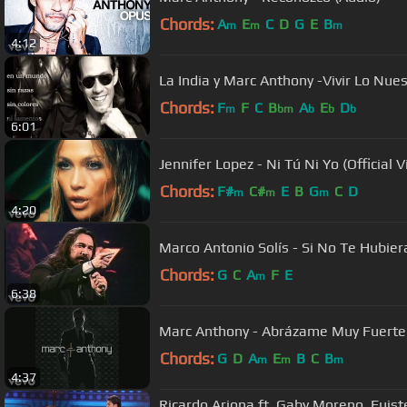
Chords:
A
E
C
D
G
E
B
m
m
m
4:12
La India y Marc Anthony -Vivir Lo Nuest
Chords:
F
F
C
B
A
E
D
m
bm
b
b
b
6:01
Jennifer Lopez - Ni Tú Ni Yo (Official 
Chords:
F#
C#
E
B
G
C
D
m
m
m
4:20
Marco Antonio Solís - Si No Te Hubiera
Chords:
G
C
A
F
E
m
6:38
Marc Anthony - Abrázame Muy Fuerte 
Chords:
G
D
A
E
B
C
B
m
m
m
4:37
Ricardo Arjona ft. Gaby Moreno, Fuiste