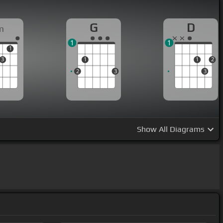
G
D
m
1
1
1
3
1
1
2
2
3
3
Show
All Diagrams