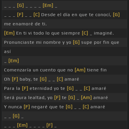
_ _ _
[G]
_ _ _ _
[Em]
_
_ _ _
[F]
_ _
[C]
Desde el día en que te conocí,
[G]
me enamoré de ti.
[Em]
En ti vi todo lo que siempre
[C]
_ imaginé.
Pronunciaste mi nombre y yo
[G]
supe por fin que
así
_
[Em]
Comenzaría un cuento que no
[Am]
tiene fin
Oh
[F]
baby, te
[G]
_ _
[C]
amaré
Para la
[F]
eternidad yo te
[G]
_ _
[C]
amaré
Será pura lealtad, yo
[F]
te
[G]
_
[Am]
amaré
Y nunca
[F]
negaré que te
[G]
_ _
[C]
amaré
_ _
[G]
_
_ _ _
[Em]
_ _ _ _
[F]
_