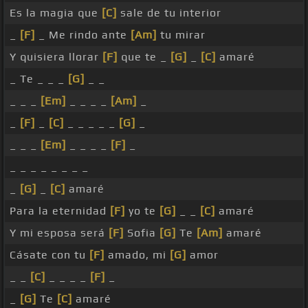
Es la magia que
[C]
sale de tu interior
_
[F]
_ Me rindo ante
[Am]
tu mirar
Y quisiera llorar
[F]
que te _
[G]
_
[C]
amaré
_ Te _ _ _
[G]
_ _
_ _ _
[Em]
_ _ _ _
[Am]
_
_
[F]
_
[C]
_ _ _ _ _
[G]
_
_ _ _
[Em]
_ _ _ _
[F]
_
_ _ _ _ _ _ _ _
_
[G]
_
[C]
amaré
Para la eternidad
[F]
yo te
[G]
_ _
[C]
amaré
Y mi esposa será
[F]
Sofia
[G]
Te
[Am]
amaré
Cásate con tu
[F]
amado, mi
[G]
amor
_ _
[C]
_ _ _ _
[F]
_
_
[G]
Te
[C]
amaré