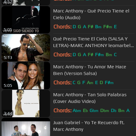
4:57
Marc Anthony - Qué Precio Tiene el
Cielo (Audio)
Chords:
D
G
A
F#
B
F#
E
m
m
5:05
Qué Precio Tiene El Cielo (SALSA Y
LETRA)-MARC ANTHONY leomarbel
HD
Chords:
D
G
A
F#
F#
B
C
m
m
5:13
Marc Anthony - Tu Amor Me Hace
Bien (Version Salsa)
Chords:
C
G
F
A
E
D
F#
m
m
5:05
Marc Anthony - Tan Solo Palabras
(Cover Audio Video)
Chords:
A
E
G
D
D
B
A
bm
b
bm
bm
b
m
3:44
Juan Gabriel - Yo Te Recuerdo ft.
Marc Anthony