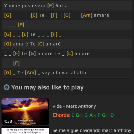
Y mi esposa será
[F]
Sofia
[G]
_ _ _ _
[C]
Te _
[F]
_
[G]
_ _
[Am]
amaré
_ _ _
[F]
_
[G]
_ _
[C]
Te _ _ _
[F]
_
[G]
amaré Te
[C]
amaré
_ _
[F]
Te
[G]
amaré Te _
[C]
amaré
_ _
[F]
_
[G]
_ Te
[Am]
_ voy a llevar al altar
You may also like to play
Vida - Marc Anthony
Chords:
C
D
G
A
F
G
D
m
m
m
4:38
Se me sigue olvidando marc anthony