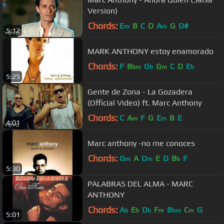
Version)
Chords:
E
B
C
D
A
G
D#
m
m
5:12
MARK ANTHONY estoy enamorado
Chords:
F
B
G
G
C
D
E
bm
b
m
b
5:25
Gente de Zona - La Gozadera
(Official Video) ft. Marc Anthony
Chords:
C
A
F
G
E
B
E
m
m
4:01
Marc anthony -no me conoces
Chords:
G
A
D
E
D
B
F
m
m
b
5:30
PALABRAS DEL ALMA - MARC
ANTHONY
Chords:
A
E
D
F
B
C
G
b
b
b
m
bm
m
5:01