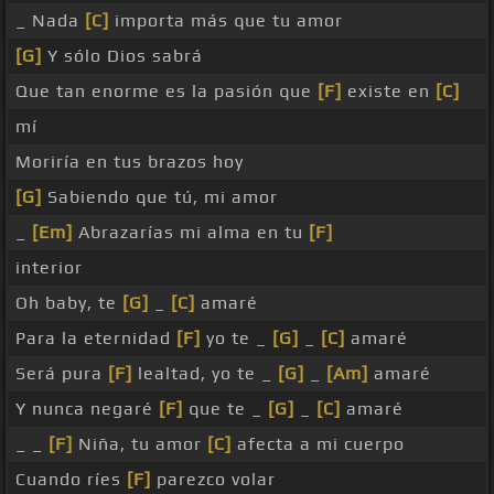
_ Nada
[C]
importa más que tu amor
[G]
Y sólo Dios sabrá
Que tan enorme es la pasión que
[F]
existe en
[C]
mí
Moriría en tus brazos hoy
[G]
Sabiendo que tú, mi amor
_
[Em]
Abrazarías mi alma en tu
[F]
interior
Oh baby, te
[G]
_
[C]
amaré
Para la eternidad
[F]
yo te _
[G]
_
[C]
amaré
Será pura
[F]
lealtad, yo te _
[G]
_
[Am]
amaré
Y nunca negaré
[F]
que te _
[G]
_
[C]
amaré
_ _
[F]
Niña, tu amor
[C]
afecta a mi cuerpo
Cuando ríes
[F]
parezco volar