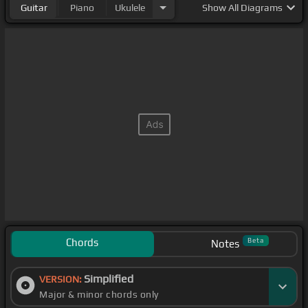
Guitar
Piano
Ukulele
Show
All Diagrams
Chords
Beta
Notes
Simplified
VERSION:
Major & minor chords only