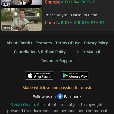
Chords:
A
D
G
B
F#
E
E
m
m
3:37
Prince Royce - Darte un Beso
Chords:
B
C#
A
E
G#
F#
F#
m
m
m
3:31
About ChordU
Features
Terms Of Use
Privacy Policy
Cancellation & Refund Policy
User Manual
Customer Support
Made with love and passion for music
Follow us on
Facebook
All contents are subject to copyright,
©
2023
ChordU.
provided for educational and personal non-commercial