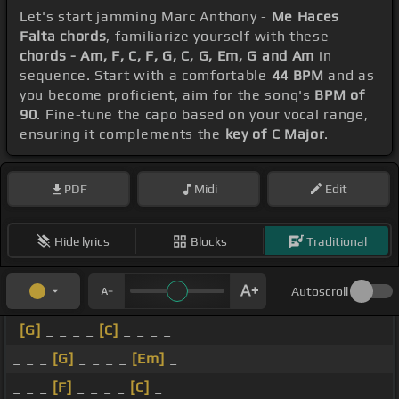
Let's start jamming Marc Anthony -
Me Haces
Falta chords
, familiarize yourself with these
chords - Am, F, C, F, G, C, G, Em, G and Am
in
sequence. Start with a comfortable
44 BPM
and as
you become proficient, aim for the song's
BPM of
90
. Fine-tune the capo based on your vocal range,
ensuring it complements the
key of C Major
.
PDF
Midi
Edit
Hide lyrics
Blocks
Traditional
Autoscroll
[G]
_ _ _ _
[C]
_ _ _ _
_ _ _
[G]
_ _ _ _
[Em]
_
_ _ _
[F]
_ _ _ _
[C]
_