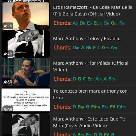
Eros Ramazzotti - La Cosa Mas Bella
(Più Bella Cosa) (Official Video)
Chords:
A
D
E
E
G
G
F
b
b
b
bm
b
m
m
4:26
Marc Anthony - Celos y Envidia.
Chords:
D
A
B
F
C
G
A
m
b
m
m
4:48
Marc Anthony - Flor Pálida (Official
Video)
Chords:
D
G
C
E
A
A
B
m
m
m
4:58
Te conozco bien marc anthony con
letra
Chords:
D
B
G
F#
E
F#
C#
m
m
m
m
5:06
Marc Anthony - Este Loco Que Te
Mira (Cover Audio Video)
Chords:
A
B
E
D
G
F#
B
m
m