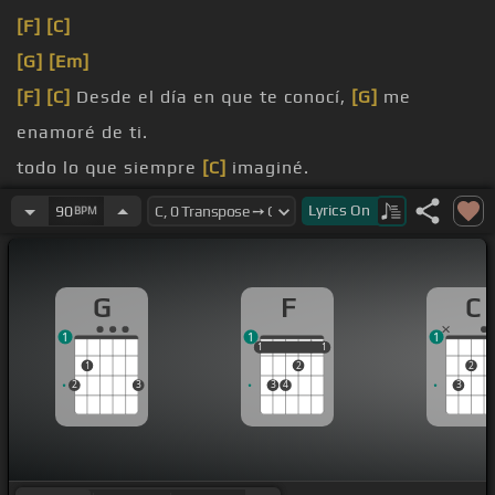
[F]
[C]
[G]
[Em]
[F]
[C]
Desde el día en que te conocí,
[G]
me
enamoré de ti.
todo lo que siempre
[C]
imaginé.
nombre y yo
[G]
supe por fin que así
Lyrics
On
90
BPM
Comenzaría un cuento que no
[Am]
tiene fin
G
F
C
1
1
1
1
1
1
1
1
1
2
2
2
3
3
4
3