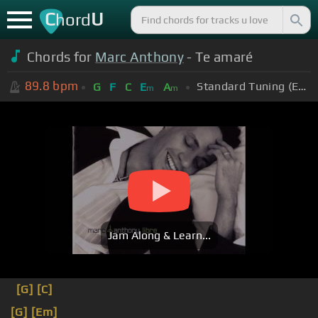
C
U
hord
Chords for
Marc Anthony
- Te amaré
89.8
bpm
Standard Tuning (EADGBE)
G
F
C
E
A
m
m
Jam Along & Learn...
[G]
[C]
[G]
[Em]