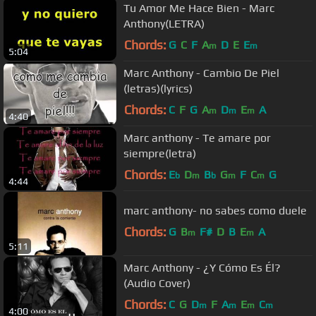
Tu Amor Me Hace Bien - Marc
Anthony(LETRA)
Chords:
G
C
F
A
D
E
E
m
m
5:04
Marc Anthony - Cambio De Piel
(letras)(lyrics)
Chords:
C
F
G
A
D
E
A
m
m
m
4:40
Marc anthony - Te amare por
siempre(letra)
Chords:
E
D
B
G
F
C
G
b
m
b
m
m
4:44
marc anthony- no sabes como duele
Chords:
G
B
F#
D
B
E
A
m
m
5:11
Marc Anthony - ¿Y Cómo Es Él?
(Audio Cover)
Chords:
C
G
D
F
A
E
C
m
m
m
m
4:00