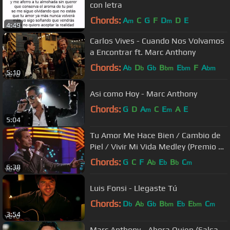
con letra
Chords:
A
C
G
F
D
D
E
m
m
4:49
Carlos Vives - Cuando Nos Volvamos
a Encontrar ft. Marc Anthony
Chords:
A
D
G
B
E
F
A
b
b
b
bm
bm
bm
5:10
Asi como Hoy - Marc Anthony
Chords:
G
D
A
C
E
A
E
m
m
5:04
Tu Amor Me Hace Bien / Cambio de
Piel / Vivir Mi Vida Medley (Premio Lo
Nuestro 2014)
Chords:
G
C
F
A
E
B
C
b
b
b
m
6:38
Luis Fonsi - Llegaste Tú
Chords:
D
A
G
B
E
E
C
b
b
b
bm
b
bm
m
3:54
Marc Anthony - Ahora Quien (Salsa