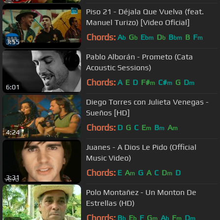
Piso 21 - Déjala Que Vuelva (feat.
Manuel Turizo) [Video Oficial]
Chords:
A
G
E
D
B
B
F
b
b
bm
b
bm
m
3:55
Pablo Alborán - Prometo (Cata
Acoustic Sessions)
Chords:
A
E
D
F#
C#
G
D
m
m
m
6:01
Diego Torres con Julieta Venegas -
Sueños [HD]
Chords:
D
G
C
E
B
A
m
m
m
4:24
Juanes - A Dios Le Pido (Official
Music Video)
Chords:
E
A
G
A
C
D
D
m
m
3:31
Polo Montañez - Un Monton De
Estrellas (HD)
Chords:
B
E
F
G
A
F
D
b
b
m
b
m
m