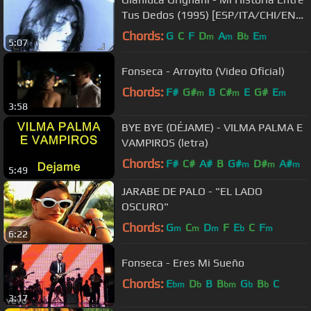
Tus Dedos (1995) [ESP/ITA/CHI/ENG
- CC]
Chords:
G
C
F
D
A
B
E
m
m
b
m
5:07
Fonseca - Arroyito (Video Oficial)
Chords:
F#
G#
B
C#
E
G#
E
m
m
m
3:58
BYE BYE (DÉJAME) - VILMA PALMA E
VAMPIROS (letra)
Chords:
F#
C#
A#
B
G#
D#
A#
m
m
m
5:49
JARABE DE PALO - "EL LADO
OSCURO"
Chords:
G
C
D
F
E
C
F
m
m
m
b
m
6:22
Fonseca - Eres Mi Sueño
Chords:
E
D
B
B
G
B
C
bm
b
bm
b
b
3:17