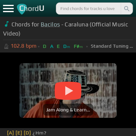
C
U
hord
Chords for
Bacilos
- Caraluna (Official Music
Video)
102.8
bpm
Standard Tuning (EADGBE)
D
A
E
D
F#
m
m
Jam Along & Learn...
[A]
[E]
[D]
¿Hm?