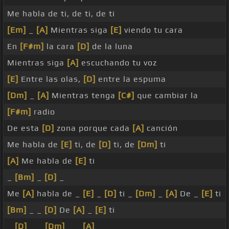
Me habla de ti, de ti, de ti
[Em]
_
[A]
Mientras siga
[E]
viendo tu cara
En
[F#m]
la cara
[D]
de la luna
Mientras siga
[A]
escuchando tu voz
[E]
Entre las olas,
[D]
entre la espuma
[Dm]
_
[A]
Mientras tenga
[C#]
que cambiar la
[F#m]
radio
De esta
[D]
zona porque cada
[A]
canción
Me habla de
[E]
ti, de
[D]
ti, de
[Dm]
ti
[A]
Me habla de
[E]
ti
_
[Bm]
_
[D]
_
Me
[A]
habla de _
[E]
_
[D]
ti _
[Dm]
_
[A]
De _
[E]
ti
[Bm]
_ _
[D]
De
[A]
_
[E]
ti
_
[D]
_ _
[Dm]
_ _
[A]
_ _ _ _ _ _