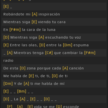
[E]
_
Robándote mi
[A]
inspiración
Mientras siga
[E]
viendo tu cara
En
[F#m]
la cara de la luna
[D]
Mientras siga
[A]
escuchando tu voz
[E]
Entre las olas,
[D]
entre la
[Dm]
espuma
_
[A]
Mientras tenga
[C#]
que cambiar la
[F#m]
radio
De esta
[D]
zona porque cada
[A]
canción
Me habla de
[E]
ti, de ti,
[D]
de ti
[Dm]
Y de
[A]
ti me habla de mí
[E]
_ _
[Bm]
_ _
[D]
_ La
[A]
_
[E]
_ _
[D]
_ _
_
[F]
_
[A]
_
[E]
vida se me
[D]
esconde