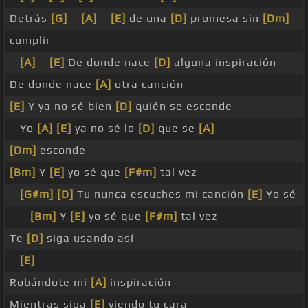
Detrás
[G]
_
[A]
_
[E]
de una
[D]
promesa sin
[Dm]
cumplir
_
[A]
_
[E]
De donde nace
[D]
alguna inspiración
De donde nace
[A]
otra canción
[E]
Y ya no sé bien
[D]
quién se esconde
_ Yo
[A]
[E]
ya no sé lo
[D]
que se
[A]
_
[Dm]
esconde
[Bm]
Y
[E]
yo sé que
[F#m]
tal vez
_
[G#m]
[D]
Tu nunca escuches mi canción
[E]
Yo sé
_ _
[Bm]
Y
[E]
yo sé que
[F#m]
tal vez
Te
[D]
siga usando así
_
[E]
_
Robándote mi
[A]
inspiración
Mientras siga
[E]
viendo tu cara