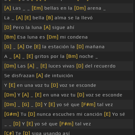
[A]
Las _ _
[Em]
bellas en la
[Dm]
arena _
La _
[A]
[E]
bella
[B]
alma se la llevó
[D]
Pero la luna
[A]
sigue ahí
[Bm]
Esa luna es
[Dm]
mi condena
[G]
_
[A]
De
[E]
la estación la
[D]
mañana
A _
[A]
_
[E]
gritos por la
[Bm]
noche _
[Dm]
Las
[A]
_
[E]
luces vivas
[D]
del recuerdo
Se disfrazan
[A]
de intuición
Y
[E]
en una voz tu
[D]
voz se esconde
[Dm]
Y
[A]
_
[E]
en una voz tu
[D]
voz se esconde
[Dm]
_
[G]
_
[D]
Y
[E]
yo sé que
[F#m]
tal vez
[G#m]
Tu
[D]
nunca escuches mi canción
[E]
Yo sé
_ _
[D]
Y
[E]
yo sé que
[F#m]
tal vez
[C#]
Te
[D]
siga usando así