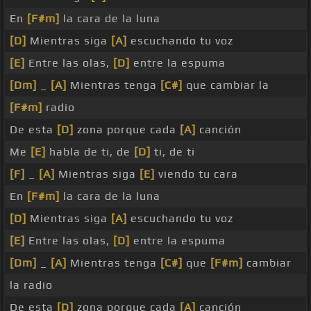
En
[F#m]
la cara de la luna
[D]
Mientras siga
[A]
escuchando tu voz
[E]
Entre las olas,
[D]
entre la espuma
[Dm]
_
[A]
Mientras tenga
[C#]
que cambiar la
[F#m]
radio
De esta
[D]
zona porque cada
[A]
canción
Me
[E]
habla de ti, de
[D]
ti, de ti
[F]
_
[A]
Mientras siga
[E]
viendo tu cara
En
[F#m]
la cara de la luna
[D]
Mientras siga
[A]
escuchando tu voz
[E]
Entre las olas,
[D]
entre la espuma
[Dm]
_
[A]
Mientras tenga
[C#]
que
[F#m]
cambiar
la radio
De esta
[D]
zona porque cada
[A]
canción