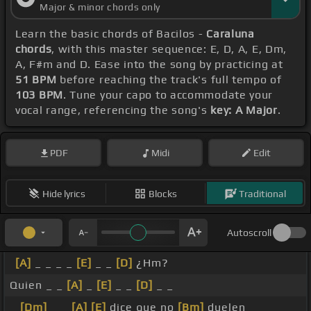
Major & minor chords only
Learn the basic chords of Bacilos -
Caraluna
chords
, with this master sequence: E, D, A, E, Dm,
A, F#m and D. Ease into the song by practicing at
51 BPM
before reaching the track's full tempo of
103 BPM
. Tune your capo to accommodate your
vocal range, referencing the song's
key: A Major
.
PDF
Midi
Edit
Hide lyrics
Blocks
Traditional
Autoscroll
[A]
_ _ _ _
[E]
_ _
[D]
¿Hm?
Quien _ _
[A]
_
[E]
_ _
[D]
_ _
_
[Dm]
_ _
[A]
[E]
dice que no
[Bm]
duelen