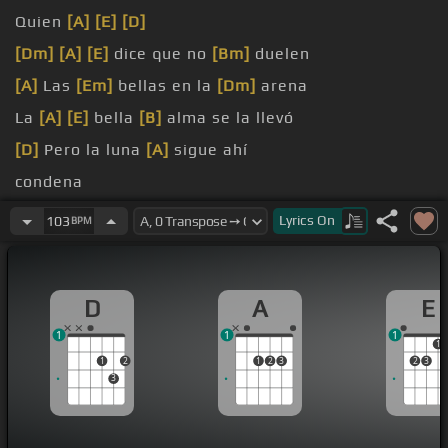
Quien
[A]
[E]
[D]
[Dm]
[A]
[E]
dice que no
[Bm]
duelen
[A]
Las
[Em]
bellas en la
[Dm]
arena
La
[A]
[E]
bella
[B]
alma se la llevó
[D]
Pero la luna
[A]
sigue ahí
condena
A
[A]
[E]
gritos por la
[Bm]
noche
Lyrics
On
103
BPM
D
A
E
1
1
1
1
1
2
1
2
3
2
3
3