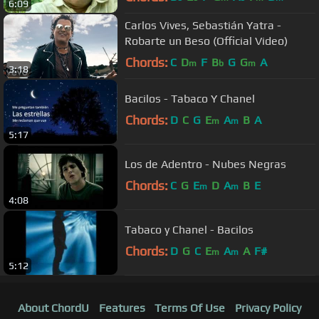
6:09
Carlos Vives, Sebastián Yatra -
Robarte un Beso (Official Video)
Chords:
C
D
F
B
G
G
A
m
b
m
3:18
Bacilos - Tabaco Y Chanel
Chords:
D
C
G
E
A
B
A
m
m
5:17
Los de Adentro - Nubes Negras
Chords:
C
G
E
D
A
B
E
m
m
4:08
Tabaco y Chanel - Bacilos
Chords:
D
G
C
E
A
A
F#
m
m
5:12
About ChordU
Features
Terms Of Use
Privacy Policy