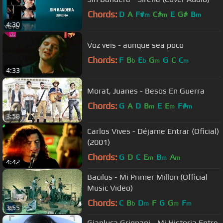
Chords:
D
A
F#
C#
E
G#
B
m
m
m
4:30
Voz veis - aunque sea poco
Chords:
F
B
E
G
G
C
C
b
b
m
m
4:33
Morat, Juanes - Besos En Guerra
Chords:
G
A
D
B
E
E
F#
m
m
m
3:58
Carlos Vives - Déjame Entrar (Oficial)
(2001)
Chords:
G
D
C
E
B
A
m
m
m
4:42
Bacilos - Mi Primer Millon (Official
Music Video)
Chords:
C
B
D
F
G
G
F
b
m
m
m
3:55
Gianluca Grignani - Mi Historia Entre