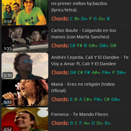
mi primer millon by:bacilos
(lyrics/letra)
Chords:
C
B
D
F
G
G
B
b
m
m
3:59
Carlos Baute - Colgando en tus
manos (con Marta Sanchez)
Chords:
C#
F#
B
G#
D#
D#
m
m
3:55
Andrés Cepeda, Cali Y El Dandee - Te
Voy a Amar ft. Cali Y El Dandee
Chords:
G#
C#
F#
A#
F#
F
D#
m
m
m
5:10
Maná - Eres mi religión (Video
Oficial)
Chords:
E
B
A
C#
F#
C#
G#
m
m
m
5:32
Fonseca - Te Mando Flores
Chords:
G
C
F
A
D
D
E
m
m
m
3:52