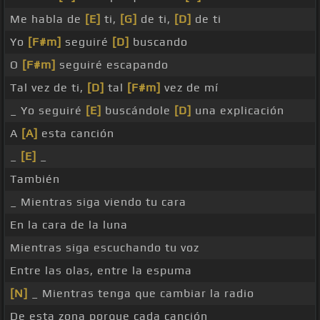
Me habla de
[E]
ti,
[G]
de ti,
[D]
de ti
Yo
[F#m]
seguiré
[D]
buscando
O
[F#m]
seguiré escapando
Tal vez de ti,
[D]
tal
[F#m]
vez de mí
_ Yo seguiré
[E]
buscándole
[D]
una explicación
A
[A]
esta canción
_
[E]
_
También
_ Mientras siga viendo tu cara
En la cara de la luna
Mientras siga escuchando tu voz
Entre las olas, entre la espuma
[N]
_ Mientras tenga que cambiar la radio
De esta zona porque cada canción