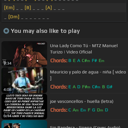
[Em]
_ _
[B]
_ _ _
[A]
_ _ _
_
[Dm]
_ _ _ _ _ _ _
You may also like to play
Una Lady Como Tú - MTZ Manuel
Turizo | Video Oficial
Chords:
B
E
A
C#
F#
E
m
m
3:34
Mauricio y palo de agua - niña [ video
]
Chords:
E
A
D
F#
C#
B
G#
m
m
4:08
joe vasconcellos - huella (letra)
Chords:
C
A
E
F
G
D
D
m
m
m
6:14
Sin Bandera - Sirena (Cover Audio)