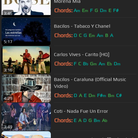
Morena Mía
Chords:
A
E
F
G
D
E
F#
m
m
m
3:46
Bacilos - Tabaco Y Chanel
Chords:
D
C
G
E
A
B
A
m
m
5:17
Carlos Vives - Carito [HQ]
Chords:
F
C
B
G
A
E
D
b
m
m
b
m
3:16
Bacilos - Caraluna (Official Music
Video)
Chords:
D
A
E
D
F#
B
C#
m
m
m
4:29
Coti - Nada Fue Un Error
Chords:
E
A
D
G
B
A
m
b
3:49