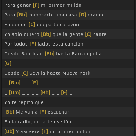
Para ganar
[F]
mi primer millón
Para
[Bb]
comprarte una casa
[G]
grande
En donde
[C]
quepa tu corazón
Yo solo quiero
[Bb]
que la gente
[C]
cante
Por todos
[F]
lados esta canción
Desde San Juan
[Bb]
hasta Barranquilla
[G]
Desde
[C]
Sevilla hasta Nueva York
_
[Gm]
_ _
[F]
_
_
[Dm]
_ _ _ _
[Bb]
_ _
[F]
_
Yo te repito que
[Bb]
Me van a
[F]
escuchar
En la radio, en la televisión
[Bb]
Y así será
[F]
mi primer millón