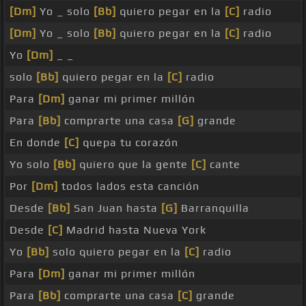
[Dm]
Yo _ solo
[Bb]
quiero pegar en la
[C]
radio
[Dm]
Yo _ solo
[Bb]
quiero pegar en la
[C]
radio
Yo
[Dm]
_ _
solo
[Bb]
quiero pegar en la
[C]
radio
Para
[Dm]
ganar mi primer millón
Para
[Bb]
comprarte una casa
[G]
grande
En donde
[C]
quepa tu corazón
Yo solo
[Bb]
quiero que la gente
[C]
cante
Por
[Dm]
todos lados esta canción
Desde
[Bb]
San Juan hasta
[G]
Barranquilla
Desde
[C]
Madrid hasta Nueva York
Yo
[Bb]
solo quiero pegar en la
[C]
radio
Para
[Dm]
ganar mi primer millón
Para
[Bb]
comprarte una casa
[C]
grande