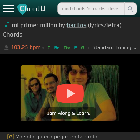
C
U
hord
mi primer millon by:
bacilos
(lyrics/letra)
Chords
103.25
bpm
Standard Tuning (EADGBE)
C
B
D
F
G
b
m
Jam Along & Learn...
[G]
Yo solo quiero pegar en la radio