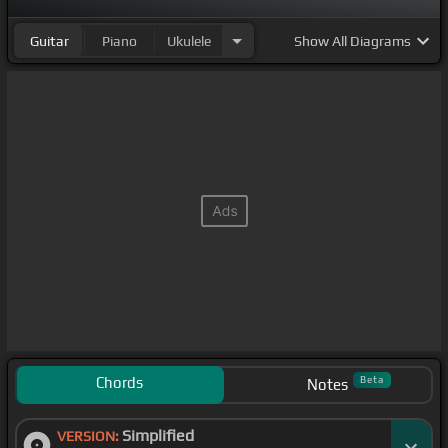
Guitar
Piano
Ukulele
Show
All Diagrams
Chords
Beta
Notes
Simplified
VERSION: