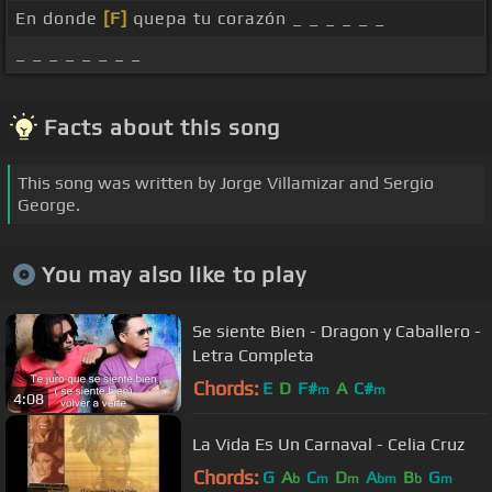
En donde
[F]
quepa tu corazón _ _ _ _ _ _
_ _ _ _ _ _ _ _
Facts about this song
This song was written by Jorge Villamizar and Sergio
George.
You may also like to play
Se siente Bien - Dragon y Caballero -
Letra Completa
Chords:
E
D
F#
A
C#
m
m
4:08
La Vida Es Un Carnaval - Celia Cruz
Chords:
G
A
C
D
A
B
G
b
m
m
bm
b
m