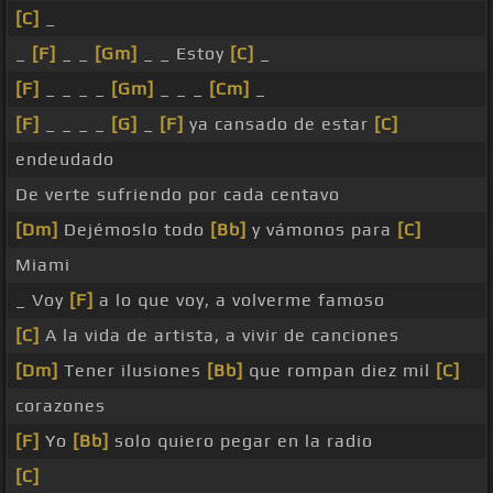
[C]
_
_
[F]
_ _
[Gm]
_ _ Estoy
[C]
_
[F]
_ _ _ _
[Gm]
_ _ _
[Cm]
_
[F]
_ _ _ _
[G]
_
[F]
ya cansado de estar
[C]
endeudado
De verte sufriendo por cada centavo
[Dm]
Dejémoslo todo
[Bb]
y vámonos para
[C]
Miami
_ Voy
[F]
a lo que voy, a volverme famoso
[C]
A la vida de artista, a vivir de canciones
[Dm]
Tener ilusiones
[Bb]
que rompan diez mil
[C]
corazones
[F]
Yo
[Bb]
solo quiero pegar en la radio
[C]