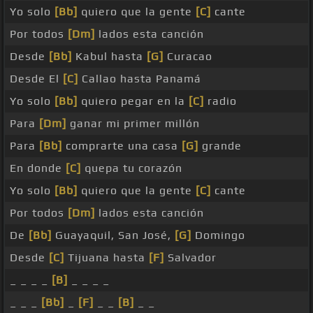
Yo solo
[Bb]
quiero que la gente
[C]
cante
Por todos
[Dm]
lados esta canción
Desde
[Bb]
Kabul hasta
[G]
Curacao
Desde El
[C]
Callao hasta Panamá
Yo solo
[Bb]
quiero pegar en la
[C]
radio
Para
[Dm]
ganar mi primer millón
Para
[Bb]
comprarte una casa
[G]
grande
En donde
[C]
quepa tu corazón
Yo solo
[Bb]
quiero que la gente
[C]
cante
Por todos
[Dm]
lados esta canción
De
[Bb]
Guayaquil, San José,
[G]
Domingo
Desde
[C]
Tijuana hasta
[F]
Salvador
_ _ _ _
[B]
_ _ _ _
_ _ _
[Bb]
_
[F]
_ _
[B]
_ _