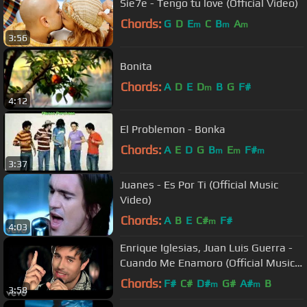
Sie7e - Tengo tu love (Official Video)
Chords:
G
D
E
C
B
A
m
m
m
3:56
Bonita
Chords:
A
D
E
D
B
G
F#
m
4:12
El Problemon - Bonka
Chords:
A
E
D
G
B
E
F#
m
m
m
3:37
Juanes - Es Por Ti (Official Music
Video)
Chords:
A
B
E
C#
F#
m
4:03
Enrique Iglesias, Juan Luis Guerra -
Cuando Me Enamoro (Official Music
Video)
Chords:
F#
C#
D#
G#
A#
B
m
m
3:58