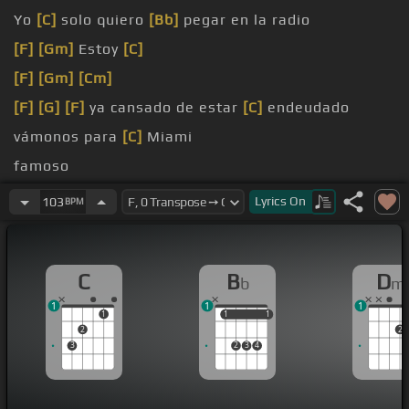
Yo
[C]
solo quiero
[Bb]
pegar en la radio
[F]
[Gm]
Estoy
[C]
[F]
[Gm]
[Cm]
[F]
[G]
[F]
ya cansado de estar
[C]
endeudado
vámonos para
[C]
Miami
famoso
diez mil
[C]
corazones
Lyrics
On
103
BPM
C
B
D
b
m
1
1
1
1
1
1
1
1
2
2
3
2
3
4