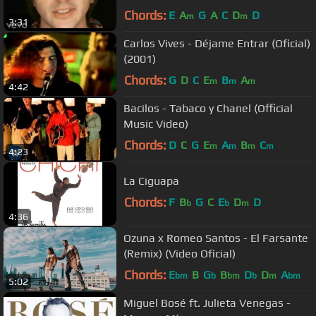
Chords:
E
A
G
A
C
D
D
m
m
3:31
Carlos Vives - Déjame Entrar (Oficial)
(2001)
Chords:
G
D
C
E
B
A
m
m
m
4:42
Bacilos - Tabaco y Chanel (Official
Music Video)
Chords:
D
C
G
E
A
B
C
m
m
m
m
4:23
La Ciguapa
Chords:
F
B
G
C
E
D
D
b
b
m
4:36
Ozuna x Romeo Santos - El Farsante
(Remix) (Video Oficial)
Chords:
E
B
G
B
D
D
A
bm
b
bm
b
m
bm
5:02
Miguel Bosé ft. Julieta Venegas -