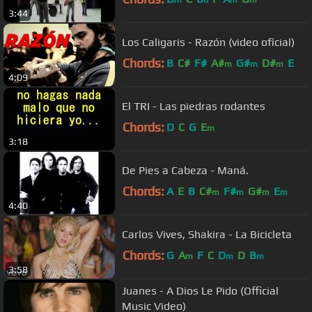
m
b
m
m
3:44
Los Caligaris - Razón (video oficial)
Chords:
B
C#
F#
A#
G#
D#
E
m
m
m
4:09
El TRI - Las piedras rodantes
Chords:
D
C
G
E
m
3:18
De Pies a Cabeza - Maná.
Chords:
A
E
B
C#
F#
G#
E
m
m
m
m
4:40
Carlos Vives, Shakira - La Bicicleta
Chords:
G
A
F
C
D
D
B
m
m
m
3:58
Juanes - A Dios Le Pido (Official
Music Video)