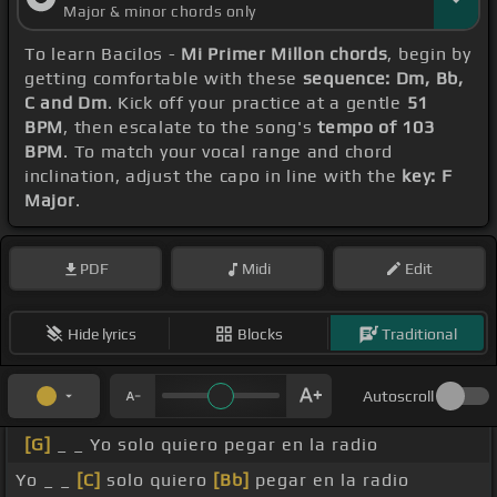
Major & minor chords only
To learn Bacilos -
Mi Primer Millon chords
, begin by
getting comfortable with these
sequence: Dm, Bb,
C and Dm
. Kick off your practice at a gentle
51
BPM
, then escalate to the song's
tempo of 103
BPM
. To match your vocal range and chord
inclination, adjust the capo in line with the
key: F
Major
.
PDF
Midi
Edit
Hide lyrics
Blocks
Traditional
Autoscroll
[G]
_ _ Yo solo quiero pegar en la radio
Yo _ _
[C]
solo quiero
[Bb]
pegar en la radio