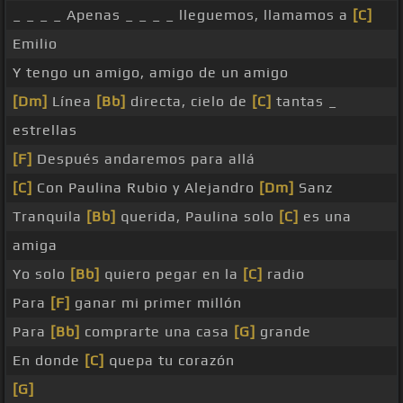
_ _ _ _ Apenas _ _ _ _ lleguemos, llamamos a
[C]
Emilio
Y tengo un amigo, amigo de un amigo
[Dm]
Línea
[Bb]
directa, cielo de
[C]
tantas _
estrellas
[F]
Después andaremos para allá
[C]
Con Paulina Rubio y Alejandro
[Dm]
Sanz
Tranquila
[Bb]
querida, Paulina solo
[C]
es una
amiga
Yo solo
[Bb]
quiero pegar en la
[C]
radio
Para
[F]
ganar mi primer millón
Para
[Bb]
comprarte una casa
[G]
grande
En donde
[C]
quepa tu corazón
[G]