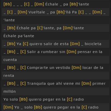
[Bb]
_ _ _
[C]
_
[Dm]
Échale _ pa
[Bb]
'lante
_
[C]
_
[Dm]
Vueltale _ pa
[Bb]
'llá Pa
[C]
_ _
[Dm]
_
'lante
_
[Bb]
Échale pa
[C]
'lante, pa
[Dm]
'lante
Échale pa'lante
_
[Bb]
Ya
[C]
quiero salir de esta
[Dm]
_ bicicleta
_
[Bb]
_
[C]
Salir a rumbear sin
[Dm]
pensar en la
cuenta
_
[Bb]
_
[C]
Comprarte un vestido
[Dm]
locar de la
renta
_
[Bb]
_
[C]
Tranquila que ahí viene mi
[Dm]
primer
millón
Yo solo
[Bb]
quiero pegar en la
[C]
radio
[Dm]
Yo _ solo
[Bb]
quiero pegar en la
[C]
radio