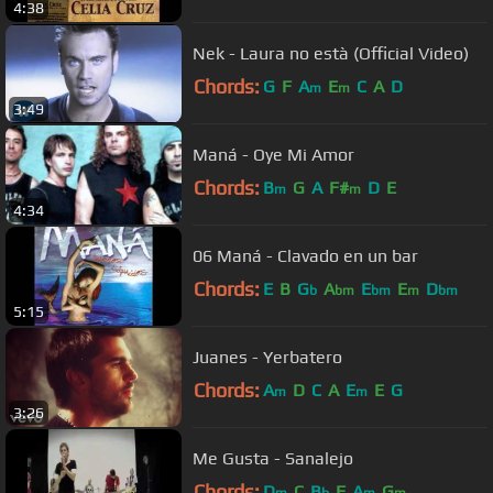
4:38
Nek - Laura no està (Official Video)
Chords:
G
F
A
E
C
A
D
m
m
3:49
Maná - Oye Mi Amor
Chords:
B
G
A
F#
D
E
m
m
4:34
06 Maná - Clavado en un bar
Chords:
E
B
G
A
E
E
D
b
bm
bm
m
bm
5:15
Juanes - Yerbatero
Chords:
A
D
C
A
E
E
G
m
m
3:26
Me Gusta - Sanalejo
Chords:
D
C
B
F
A
G