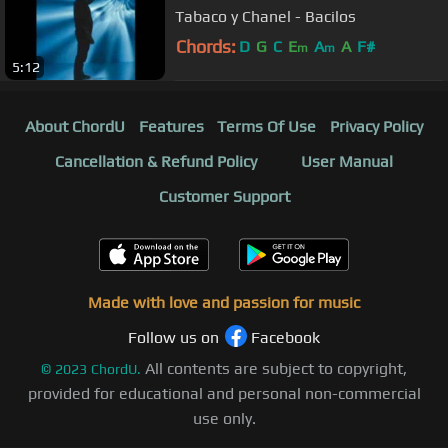
Tabaco y Chanel - Bacilos
Chords:
D
G
C
E
A
A
F#
m
m
5:12
About ChordU
Features
Terms Of Use
Privacy Policy
Cancellation & Refund Policy
User Manual
Customer Support
Made with love and passion for music
Follow us on
Facebook
All contents are subject to copyright,
©
2023
ChordU.
provided for educational and personal non-commercial
use only.