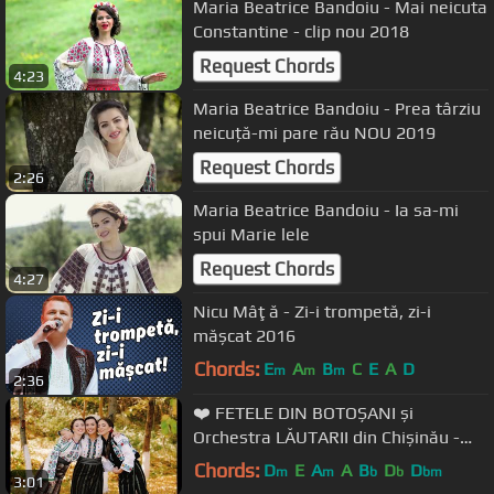
Maria Beatrice Bandoiu - Mai neicuta
Constantine - clip nou 2018
Request Chords
4:23
Maria Beatrice Bandoiu - Prea târziu
neicuță-mi pare rău NOU 2019
Request Chords
2:26
Maria Beatrice Bandoiu - Ia sa-mi
spui Marie lele
Request Chords
4:27
Nicu Mâţă - Zi-i trompetă, zi-i
mășcat 2016
Chords:
E
A
B
C
E
A
D
m
m
m
2:36
❤️ FETELE DIN BOTOȘANI și
Orchestra LĂUTARII din Chișinău -
Dragostea îi taină mare
Chords:
D
E
A
A
B
D
D
m
m
b
b
bm
3:01