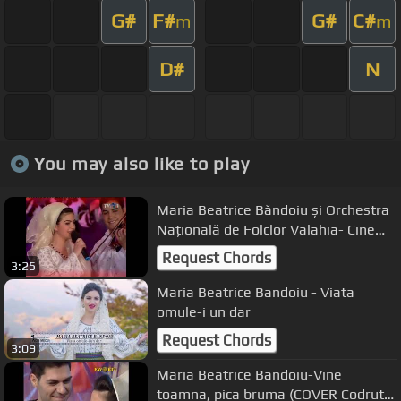
G#
F#
G#
C#
m
m
D#
N
You may also like to play
Maria Beatrice Băndoiu și Orchestra
Națională de Folclor Valahia- Cine
trece Câmpu Mare
Request Chords
3:25
Maria Beatrice Bandoiu - Viata
omule-i un dar
Request Chords
3:09
Maria Beatrice Bandoiu-Vine
toamna, pica bruma (COVER Codruta