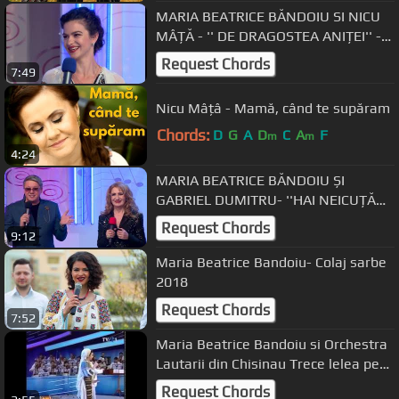
MARIA BEATRICE BĂNDOIU SI NICU
MÂȚĂ - '' DE DRAGOSTEA ANIȚEI'' -
Familia Favorit (septembrie 2022)
Request Chords
7:49
Nicu Mâțâ - Mamă, când te supăram
Chords:
D
G
A
D
C
A
F
m
m
4:24
MARIA BEATRICE BĂNDOIU ȘI
GABRIEL DUMITRU- ''HAI NEICUȚĂ
LA IUBIT'' -FAMOLIA
Request Chords
9:12
FAVORIT(decembrie 2023)
Maria Beatrice Bandoiu- Colaj sarbe
2018
Request Chords
7:52
Maria Beatrice Bandoiu si Orchestra
Lautarii din Chisinau Trece lelea pe
colnic
Request Chords