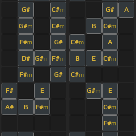
G#
C#
G#
A
m
G#
C#
B
C#
m
m
m
F#
G#
C#
A
m
m
D#
G#
F#
B
E
C#
m
m
m
F#
G#
C#
m
m
F#
E
G#
E
m
A#
B
F#
C#
m
m
F#
m