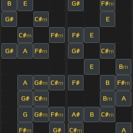
B
E
G#
F#
m
G#
C#
E
m
C#
F#
F#
E
m
m
G#
A
F#
G#
C#
m
m
E
B
m
A
G#
C#
F#
B
F#
m
m
m
G#
C#
B
A
m
m
G
G#
F#
A#
B
C#
m
m
m
F#
G#
C#
A
m
m