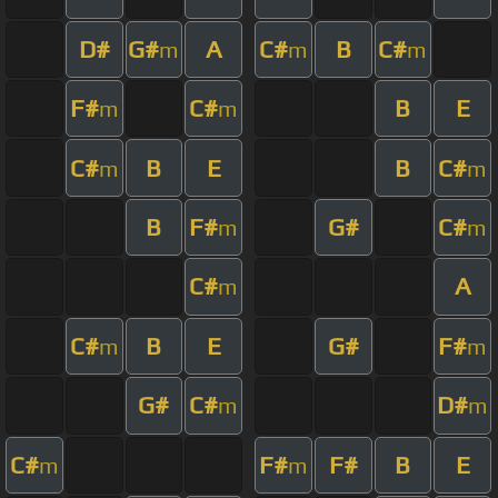
D#
G#
A
C#
B
C#
m
m
m
F#
C#
B
E
m
m
C#
B
E
B
C#
m
m
B
F#
G#
C#
m
m
C#
A
m
C#
B
E
G#
F#
m
m
G#
C#
D#
m
m
C#
F#
F#
B
E
m
m