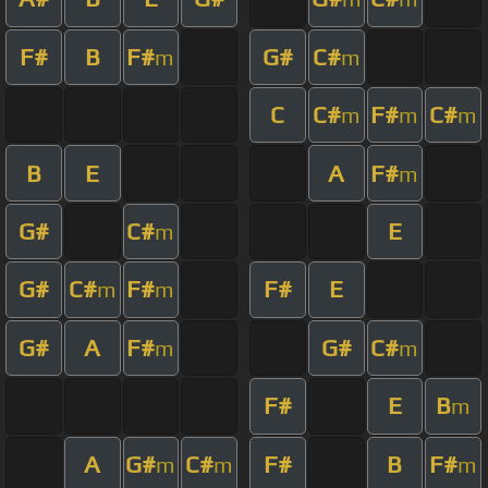
F#
B
F#
G#
C#
m
m
C
C#
F#
C#
m
m
m
B
E
A
F#
m
G#
C#
E
m
G#
C#
F#
F#
E
m
m
G#
A
F#
G#
C#
m
m
F#
E
B
m
A
G#
C#
F#
B
F#
m
m
m