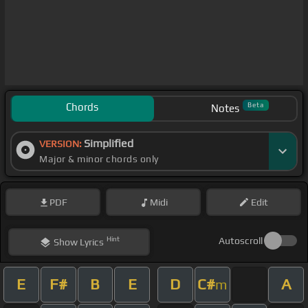
Chords
Beta
Notes
Simplified
VERSION:
Major & minor chords only
PDF
Midi
Edit
Hint
Autoscroll
Show
Lyrics
E
F#
B
E
D
C#
A
m