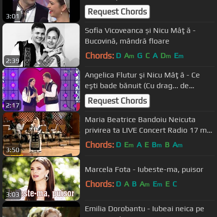
Rodean)
Request Chords
3:01
Sofia Vicoveanca și Nicu Mâţă -
Bucovină, mândră floare
Chords:
D
A
G
C
A
D
E
m
m
m
2:39
Angelica Flutur şi Nicu Mâţă - Ce
eşti bade bănuit (Cu drag... de
Dragobete - TVR1)
Request Chords
2:17
Maria Beatrice Bandoiu Neicuta
privirea ta LIVE Concert Radio 17 mai
2015
Chords:
D
E
A
E
B
B
A
m
m
m
3:50
Marcela Fota - Iubeste-ma, puisor
Chords:
D
A
B
A
E
E
C
m
m
3:03
Emilia Dorobantu - Iubeai neica pe