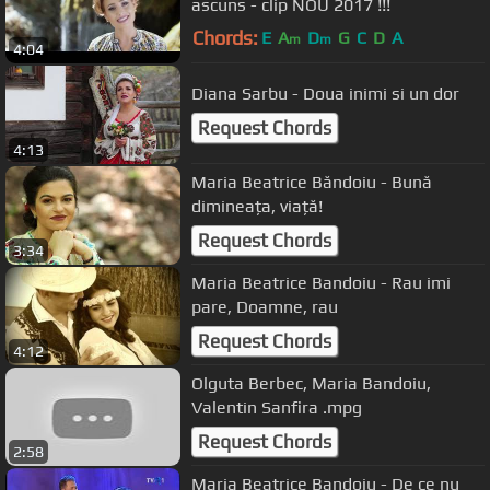
ascuns - clip NOU 2017 !!!
Chords:
E
A
D
G
C
D
A
m
m
4:04
Diana Sarbu - Doua inimi si un dor
Request Chords
4:13
Maria Beatrice Băndoiu - Bună
dimineața, viață!
Request Chords
3:34
Maria Beatrice Bandoiu - Rau imi
pare, Doamne, rau
Request Chords
4:12
Olguta Berbec, Maria Bandoiu,
Valentin Sanfira .mpg
Request Chords
2:58
Maria Beatrice Bandoiu - De ce nu