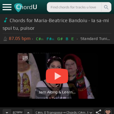
C
U
hord
Chords for Maria-Beatrice Bandoiu - Ia sa-mi
spui tu, puisor
87.05
bpm
Standard Tuning (EADGBE)
C#
F#
G#
B
E
m
m
Jam Along & Learn...
87
BPM