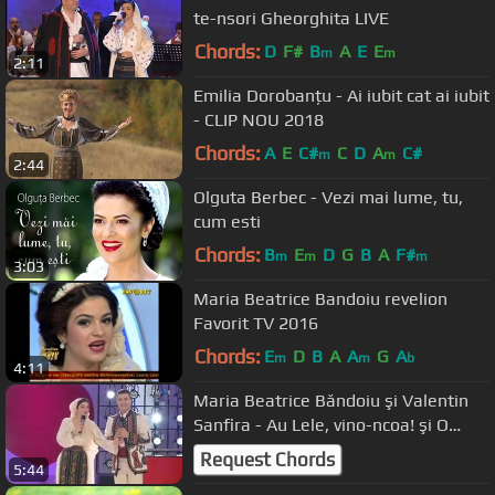
te-nsori Gheorghita LIVE
Chords:
D
F#
B
A
E
E
m
m
2:11
Emilia Dorobanțu - Ai iubit cat ai iubit
- CLIP NOU 2018
Chords:
A
E
C#
C
D
A
C#
m
m
2:44
Olguta Berbec - Vezi mai lume, tu,
cum esti
Chords:
B
E
D
G
B
A
F#
m
m
m
3:03
Maria Beatrice Bandoiu revelion
Favorit TV 2016
Chords:
E
D
B
A
A
G
A
m
m
b
4:11
Maria Beatrice Băndoiu şi Valentin
Sanfira - Au Lele, vino-ncoa! şi O
portocală (TVR1)
Request Chords
5:44