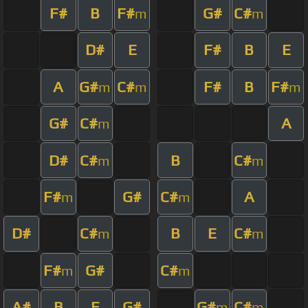
F#
B
F#
G#
C#
m
m
D#
E
F#
B
E
A
G#
C#
F#
B
F#
m
m
m
G#
C#
A
m
D#
C#
B
C#
m
m
F#
G#
C#
A
m
m
D#
C#
B
E
C#
m
m
F#
G#
C#
m
m
A#
B
E
G#
G#
C#
m
m