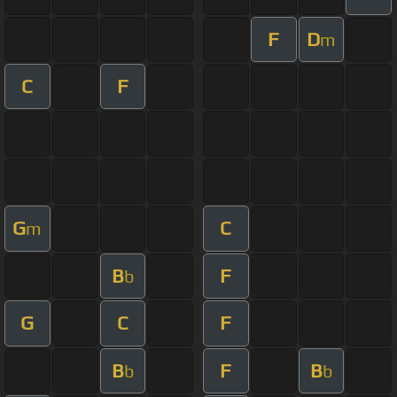
F
D
m
C
F
G
C
m
B
F
b
G
C
F
B
F
B
b
b