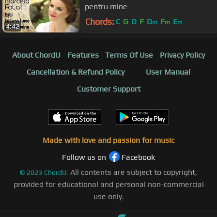
pentru mine
Chords:
C
G
D
F
D
F
E
m
m
m
4:42
About ChordU
Features
Terms Of Use
Privacy Policy
Cancellation & Refund Policy
User Manual
Customer Support
Made with love and passion for music
Follow us on
Facebook
All contents are subject to copyright,
©
2023
ChordU.
provided for educational and personal non-commercial
use only.