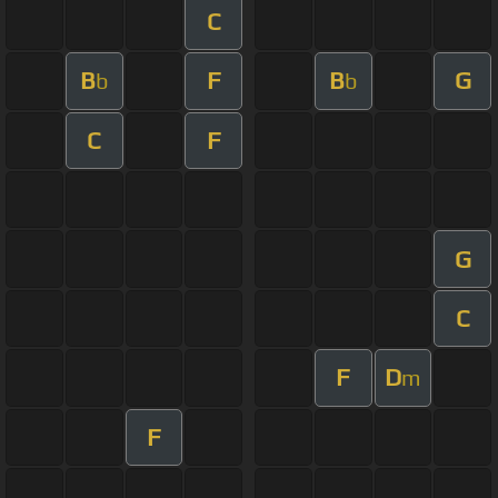
C
B
F
B
G
b
b
C
F
G
C
F
D
m
F