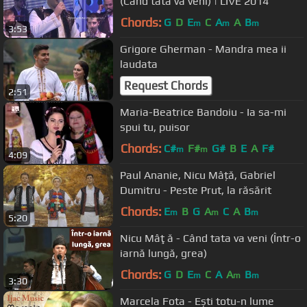
(Când tata va veni) | LIVE 2014
Chords:
G
D
E
C
A
A
B
m
m
m
3:53
Grigore Gherman - Mandra mea ii
laudata
Request Chords
2:51
Maria-Beatrice Bandoiu - Ia sa-mi
spui tu, puisor
Chords:
C#
F#
G#
B
E
A
F#
m
m
4:09
Paul Ananie, Nicu Mâță, Gabriel
Dumitru - Peste Prut, la răsărit
Chords:
E
B
G
A
C
A
B
m
m
m
5:20
Nicu Mâţă - Când tata va veni (Într-o
iarnă lungă, grea)
Chords:
G
D
E
C
A
A
B
m
m
m
3:30
Marcela Fota - Ești totu-n lume