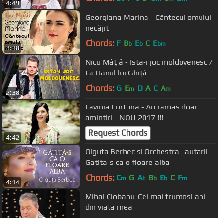
4:49
Georgiana Marina - Cântecul omului
necăjit
Chords:
F
B
E
C
E
b
b
bm
3:38
Nicu Mâţă - Ista-i joc moldovenesc /
La Hanul lui Ghiță
Chords:
G
E
D
A
C
A
m
m
2:38
Lavinia Furtuna - Au ramas doar
amintiri - NOU 2017 !!!
Request Chords
4:42
Olguta Berbec si Orchestra Lautarii -
Gatita-s ca o floare alba
Chords:
C
G
A
B
E
C
F
m
b
b
b
m
4:14
Mihai Ciobanu-Cei mai frumosi ani
din viata mea