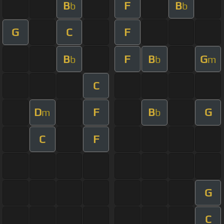
B
F
B
b
b
G
C
F
B
F
B
G
b
b
m
C
D
F
B
G
m
b
C
F
G
C