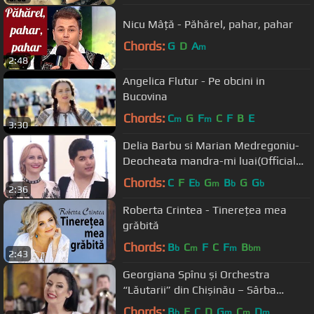
Nicu Mâță - Păhărel, pahar, pahar
Chords:
G
D
A
m
2:48
Angelica Flutur - Pe obcini in
Bucovina
Chords:
C
G
F
C
F
B
E
m
m
3:30
Delia Barbu si Marian Medregoniu-
Deocheata mandra-mi luai(Official
Video) ⓒ100%✔️ 𝐕𝐄𝐙𝐈 𝐓𝐎𝐓❣️
Chords:
C
F
E
G
B
G
G
b
m
b
b
2:36
Roberta Crintea - Tinerețea mea
grăbită
Chords:
B
C
F
C
F
B
b
m
m
bm
2:43
Georgiana Spînu și Orchestra
“Lăutarii” din Chișinău – Sârba
dorului (Official Video)
Chords:
B
F
C
D
G
C
D
b
m
m
m