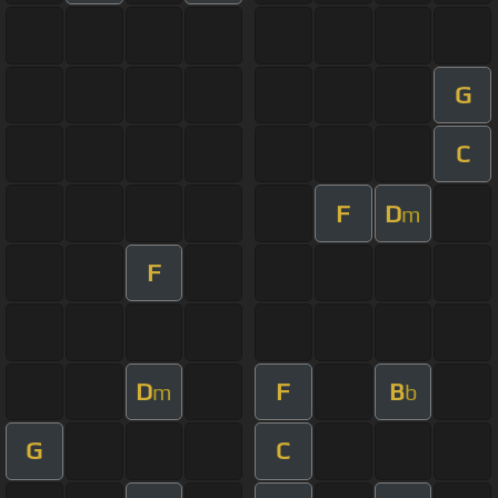
G
C
F
D
m
F
D
F
B
m
b
G
C