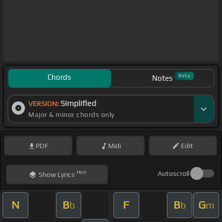
Chords
Beta
Notes
Simplified
VERSION:
Major & minor chords only
PDF
Midi
Edit
Hint
Autoscroll
Show
Lyrics
N
B
F
B
G
b
b
m