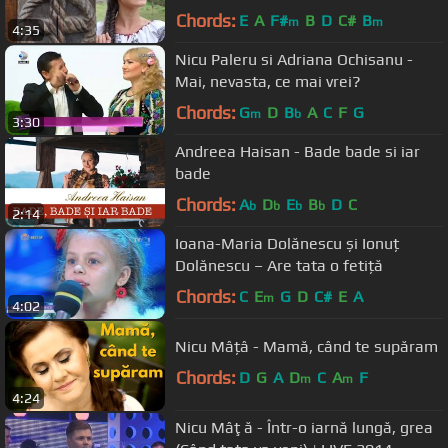
Chords:
E
A
F#
B
D
C#
B
m
m
4:35
Nicu Paleru si Adriana Ochisanu -
Mai, nevasta, ce mai vrei?
Chords:
G
D
B
A
C
F
G
m
b
3:30
Andreea Haisan - Bade bade si iar
bade
Chords:
A
D
E
B
D
C
b
b
b
b
2:14
Ioana-Maria Dolănescu și Ionuț
Dolănescu – Are tata o fetiță
Chords:
C
E
G
D
C#
E
A
m
4:02
Nicu Mâțâ - Mamă, când te supăram
Chords:
D
G
A
D
C
A
F
m
m
4:24
Nicu Mâţă - Într-o iarnă lungă, grea