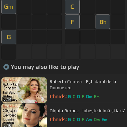
G
C
m
F
B
b
G
You may also like to play
Roberta Crintea - Ești darul de la
Dumnezeu
Chords:
G
C
D
F
D
E
m
m
5:14
Olguța Berbec - Iubește inimă și iartă
Chords:
G
C
D
F
A
D
E
m
m
m
5:16