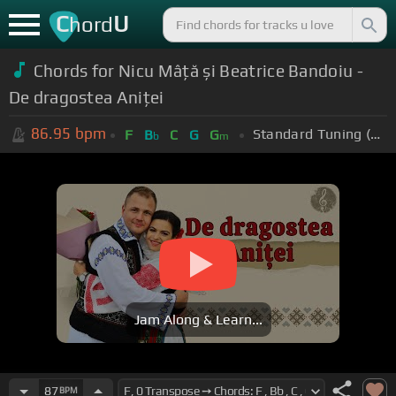
C
U
hord
Chords for Nicu Mâță și Beatrice Bandoiu -
De dragostea Aniței
86.95
bpm
Standard Tuning (EADGBE)
F
B
C
G
G
b
m
Jam Along & Learn...
87
BPM