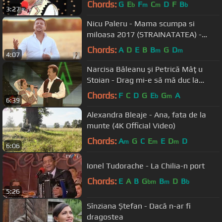
Chords:
G
E
F
C
D
F
B
b
m
m
b
3:27
Nicu Paleru - Mama scumpa si
miloasa 2017 (STRAINATATEA) -
VIDEOCLIP OFICIAL
Chords:
A
D
E
B
B
G
D
m
m
4:07
Narcisa Băleanu şi Petrică Mâţu
Stoian - Drag mi-e să mă duc la
munte (#VedetaPopulară)
Chords:
F
C
D
G
E
G
A
b
m
6:39
Alexandra Bleaje - Ana, fata de la
munte (4K Official Video)
Chords:
A
G
C
E
E
D
D
m
m
m
6:06
Ionel Tudorache - La Chilia-n port
Chords:
E
A
B
G
B
D
B
bm
m
b
5:26
Sînziana Ștefan - Dacă n-ar fi
dragostea