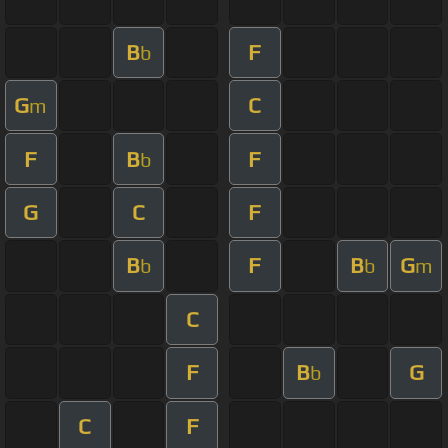
B
F
b
G
C
m
F
B
F
b
G
C
F
B
F
B
G
b
b
m
C
F
B
G
b
C
F