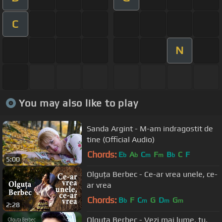
C
N
You may also like to play
Sanda Argint - M-am indragostit de
tine (Official Audio)
Chords:
E
A
C
F
B
C
F
b
b
m
m
b
5:00
Olguța Berbec - Ce-ar vrea unele, ce-
ar vrea
Chords:
B
F
C
G
D
G
b
m
m
m
2:28
Olguta Berbec - Vezi mai lume, tu,