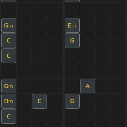
G
E
m
m
C
G
C
G
A
m
D
C
G
m
C