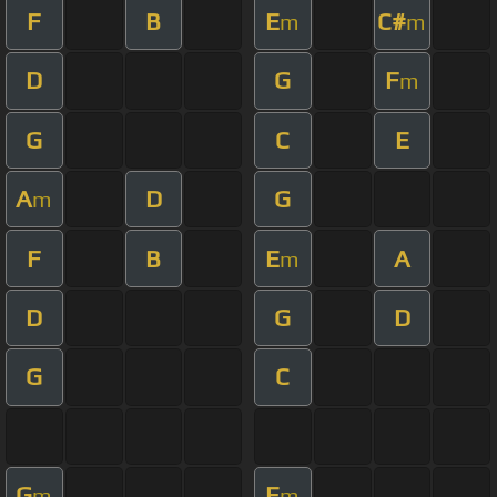
F
B
E
C#
m
m
D
G
F
m
G
C
E
A
D
G
m
F
B
E
A
m
D
G
D
G
C
G
E
m
m