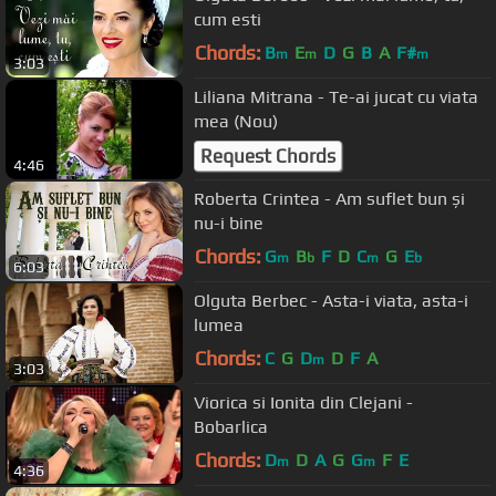
cum esti
Chords:
B
E
D
G
B
A
F#
m
m
m
3:03
Liliana Mitrana - Te-ai jucat cu viata
mea (Nou)
Request Chords
4:46
Roberta Crintea - Am suflet bun și
nu-i bine
Chords:
G
B
F
D
C
G
E
m
b
m
b
6:03
Olguta Berbec - Asta-i viata, asta-i
lumea
Chords:
C
G
D
D
F
A
m
3:03
Viorica si Ionita din Clejani -
Bobarlica
Chords:
D
D
A
G
G
F
E
m
m
4:36