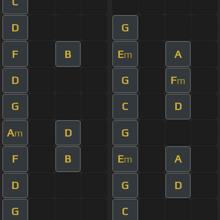
C
D
G
F
B
E
A
m
D
G
F
m
G
C
D
A
D
G
m
F
B
E
A
m
D
G
D
G
C