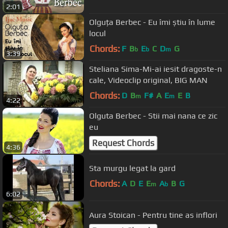
2:01
Olguța Berbec - Eu îmi știu în lume
locul
Chords:
F
B
E
C
D
G
b
b
m
3:39
Steliana Sima-Mi-ai iesit dragoste-n
cale, Videoclip original, BIG MAN
Chords:
D
B
F#
A
E
E
B
m
m
4:22
Olguta Berbec - Stii mai nana ce zic
eu
Request Chords
4:36
Sta murgu legat la gard
Chords:
A
D
E
E
A
B
G
m
b
6:02
Aura Stoican - Pentru tine as inflori