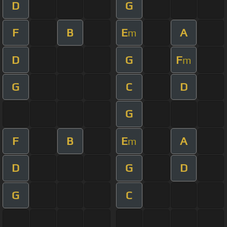
D
G
F
B
E
A
m
D
G
F
m
G
C
D
G
F
B
E
A
m
D
G
D
G
C