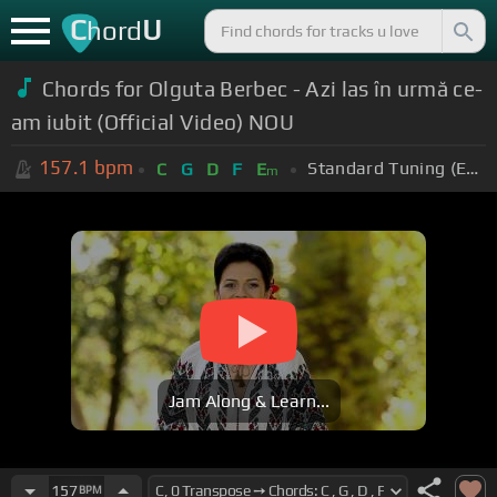
C
U
hord
Chords for Olguta Berbec - Azi las în urmă ce-
am iubit (Official Video) NOU
157.1
bpm
Standard Tuning (EADGBE)
C
G
D
F
E
m
Jam Along & Learn...
157
BPM