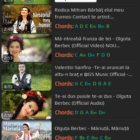
4:19
Rodica Mitran-Bărbăţelul meu
frumos-Contact te artist:
0742135474
Chords:
A
D
E
E
B
B
m
m
2:49
Mă-ntreabă frunza de tei - Olguta
Berbec (Official Video) NOU
#OlgutaBerbec
Chords:
C
A
D
F
D
G
m
m
2:53
Valentin Sanfira -Te-ai aruncat la
altu-n braţe @GS Music Official -
Muzica ta e la noi!
Chords:
G
C
E
D
B
A
E
m
4:13
Te-ai dus puiule te-ai dus - Olguta
Berbec (Official Audio)
Chords:
D
G
A
E
D
m
m
2:50
Olguța Berbec - Măriuță, Măriuță
Chords:
F
B
E
G
C
E
b
m
m