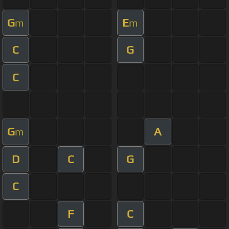
G
E
m
m
C
G
C
G
A
m
D
C
G
C
F
C