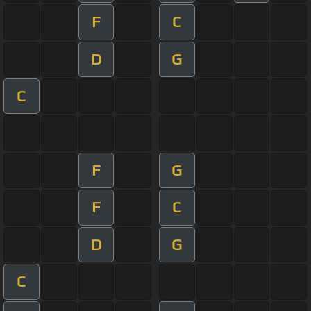
F
C
D
G
C
F
G
F
C
D
G
C