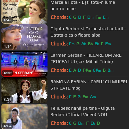
Marcela Fota - Ești totu-n lume
pentru mine
Chords:
C
G
D
F
D
F
E
m
m
m
4:42
Olguta Berbec si Orchestra Lautarii -
Gatita-s ca o floare alba
Chords:
C
G
A
B
E
C
F
m
b
b
b
m
4:14
Carmen Serban - FIECARE OM ARE
CRUCEA LUI (sax Mihail Titoiu)
Chords:
E
A
D
F#
C#
B
B
m
m
m
4:36
RAMONA FABIAN - CARU` CU MUIERI
STRICATE.mpg
Chords:
C
F
G
E
A
m
m
3:57
Te iubesc nană pe tine - Olguta
Berbec (Official Video) NOU
Chords:
C
G
D
F
E
D
m
b
4:04