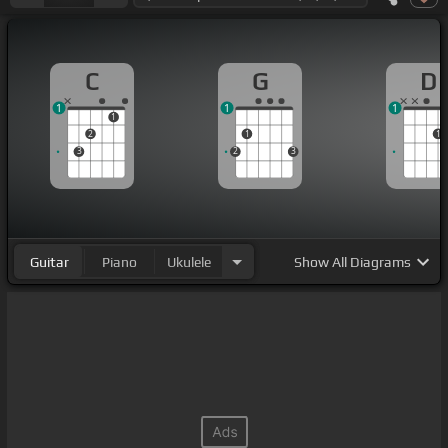
C
G
D
1
1
1
1
2
1
1
3
2
3
Guitar
Piano
Ukulele
Show
All Diagrams