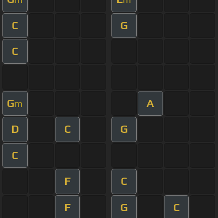
C
G
C
G
A
m
D
C
G
C
F
C
F
G
C