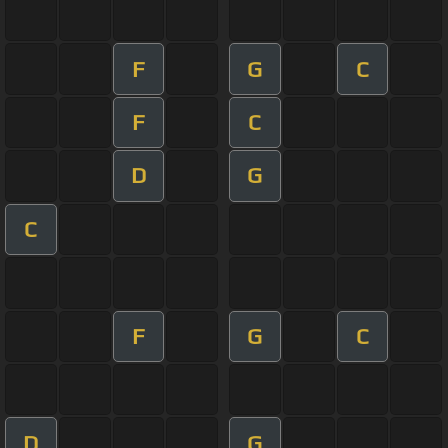
F
G
C
F
C
D
G
C
F
G
C
D
G