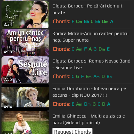
Olguța Berbec - Pe cărări demult
uitate
Chords:
F
C
B
C
E
D
A
m
b
b
m
2:34
Rodica Mitran-Am un cântec pentru
naş. Super nunta
Chords:
C
A
F
A
G
D
E
m
m
4:38
Olguța Berbec și Remus Novac Band
- Sesiune Live
Chords:
C
G
F
E
A
D
B
m
m
b
7:55
Emilia Dorobantu - Iubeai neica pe
ascuns - clip NOU 2017 !!!
Chords:
E
A
D
G
C
D
A
m
m
4:04
Emilia Ghinescu - Multi au zis ca e
pacat(videoclip oficial)
Request Chords