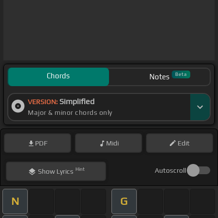
Chords
Beta
Notes
Simplified
VERSION:
Major & minor chords only
PDF
Midi
Edit
Hint
Autoscroll
Show
Lyrics
N
G