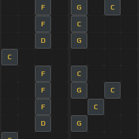
F
G
C
F
C
D
G
C
F
C
F
G
C
F
C
D
G