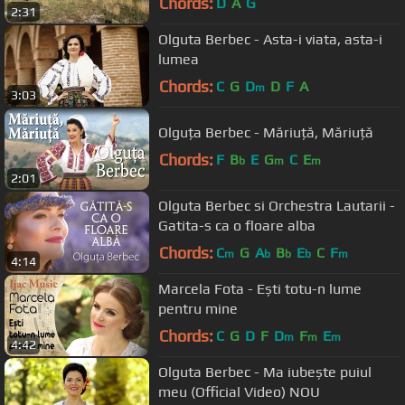
Chords:
D
A
G
2:31
Olguta Berbec - Asta-i viata, asta-i
lumea
Chords:
C
G
D
D
F
A
m
3:03
Olguța Berbec - Măriuță, Măriuță
Chords:
F
B
E
G
C
E
b
m
m
2:01
Olguta Berbec si Orchestra Lautarii -
Gatita-s ca o floare alba
Chords:
C
G
A
B
E
C
F
m
b
b
b
m
4:14
Marcela Fota - Ești totu-n lume
pentru mine
Chords:
C
G
D
F
D
F
E
m
m
m
4:42
Olguta Berbec - Ma iubește puiul
meu (Official Video) NOU