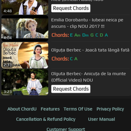
Request Chords
4:48
Emilia Dorobantu - Iubeai neica pe
ascuns - clip NOU 2017 !!!
Chords:
E
A
D
G
C
D
A
m
m
4:04
Olguța Berbec - Joacă tata lângă fată
Chords:
C
A
2:33
Olguta Berbec- Anicuța de la munte
(Official Video) NOU
Request Chords
3:23
About ChordU
Features
Terms Of Use
Privacy Policy
Cancellation & Refund Policy
User Manual
Customer Support