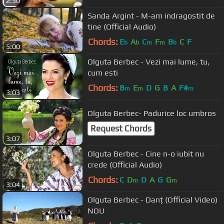
2:50
Sanda Argint - M-am indragostit de
tine (Official Audio)
Chords:
E
A
C
F
B
C
F
b
b
m
m
b
5:00
Olguta Berbec - Vezi mai lume, tu,
cum esti
Chords:
B
E
D
G
B
A
F#
m
m
m
3:03
Olguta Berbec- Padurice loc umbros
Request Chords
3:07
Olguta Berbec - Cine n-o iubit nu
crede (Official Audio)
Chords:
C
D
D
A
G
G
m
m
3:04
Olguta Berbec - Danț (Official Video)
NOU