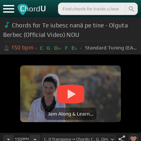
C
U
hord
Chords for Te iubesc nană pe tine - Olguta
Berbec (Official Video) NOU
150
bpm
Standard Tuning (EADGBE)
C
G
D
F
E
m
b
Jam Along & Learn...
150
BPM