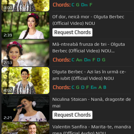
Chords:
C
G
D
F
m
3:00
Of dor, neică mor - Olguta Berbec
(Official Video) NOU
Request Chords
2:39
Mă-ntreabă frunza de tei - Olguta
Berbec (Official Video) NOU
#OlgutaBerbec
Chords:
C
A
D
F
D
G
m
m
2:53
Olguta Berbec - Azi las în urmă ce-
am iubit (Official Video) NOU
Chords:
C
G
D
F
E
A
B
m
4:02
Niculina Stoican - Nană, dragoste de
mai
Request Chords
2:21
Valentin Sanfira - Marita-te, mandra
mea (Official Audio) NOU