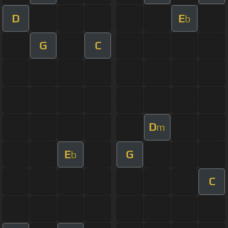
D
E
b
G
C
D
m
E
G
b
C