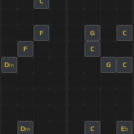
C
F
G
C
F
C
D
G
C
m
D
C
E
m
b