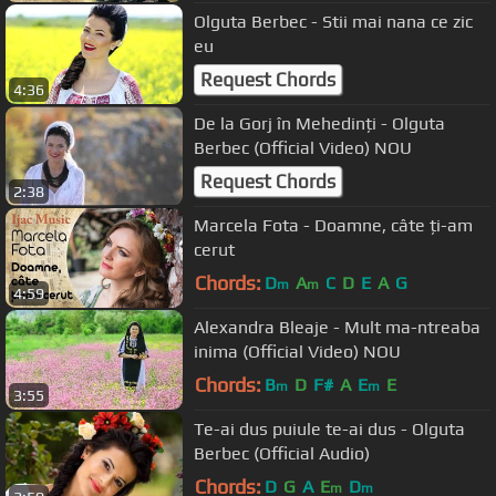
Olguta Berbec - Stii mai nana ce zic
eu
Request Chords
4:36
De la Gorj în Mehedinți - Olguta
Berbec (Official Video) NOU
Request Chords
2:38
Marcela Fota - Doamne, câte ți-am
cerut
Chords:
D
A
C
D
E
A
G
m
m
4:59
Alexandra Bleaje - Mult ma-ntreaba
inima (Official Video) NOU
Chords:
B
D
F#
A
E
E
m
m
3:55
Te-ai dus puiule te-ai dus - Olguta
Berbec (Official Audio)
Chords:
D
G
A
E
D
m
m