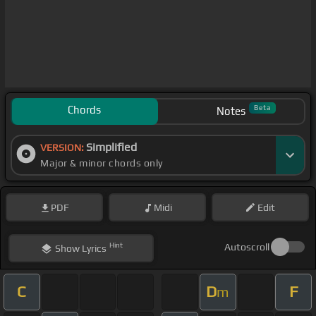
Chords
Beta
Notes
Simplified
VERSION:
Major & minor chords only
PDF
Midi
Edit
Hint
Autoscroll
Show
Lyrics
C
D
F
m