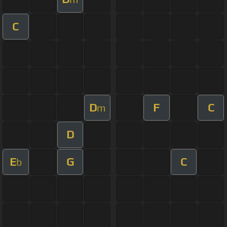
C
D
F
C
m
D
E
G
C
b