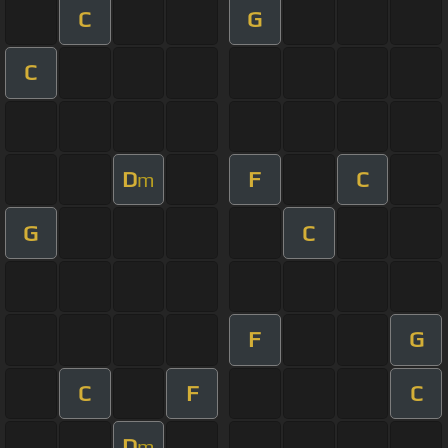
C
G
C
D
F
C
m
G
C
F
G
C
F
C
D
m