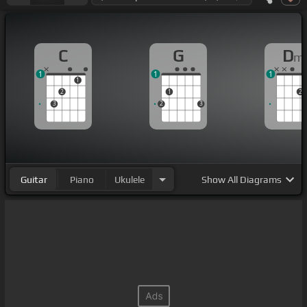
C
G
D
m
1
1
1
1
2
1
2
3
2
3
Guitar
Piano
Ukulele
Show
All Diagrams