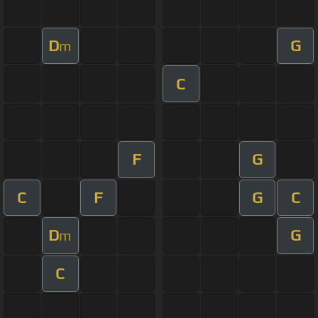
D
G
m
C
F
G
C
F
G
C
D
G
m
C