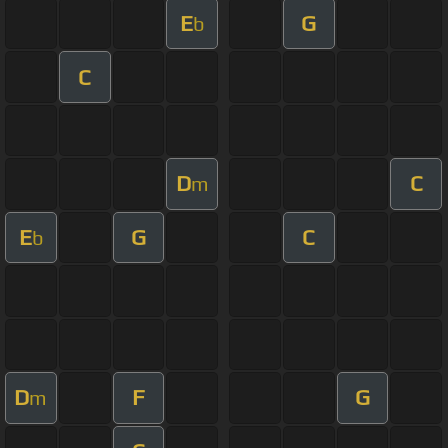
E
G
b
C
D
C
m
E
G
C
b
D
F
G
m