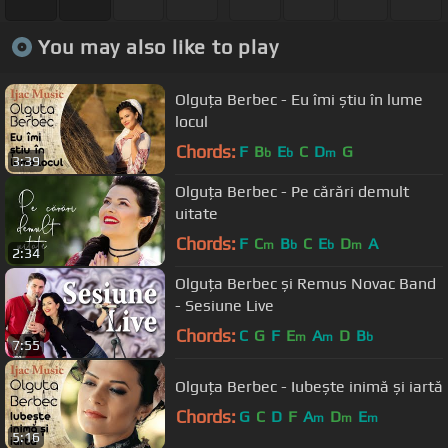
You may also like to play
Olguța Berbec - Eu îmi știu în lume
locul
Chords:
F
B
E
C
D
G
b
b
m
3:39
Olguța Berbec - Pe cărări demult
uitate
Chords:
F
C
B
C
E
D
A
m
b
b
m
2:34
Olguța Berbec și Remus Novac Band
- Sesiune Live
Chords:
C
G
F
E
A
D
B
m
m
b
7:55
Olguța Berbec - Iubește inimă și iartă
Chords:
G
C
D
F
A
D
E
m
m
m
5:16