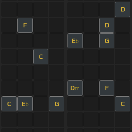
D
F
D
E
G
b
C
D
F
m
C
E
G
C
b