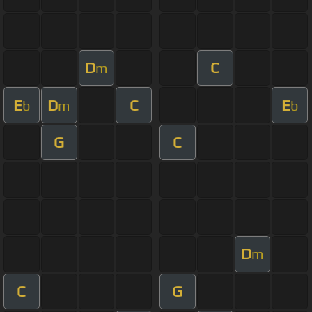
D
C
m
E
D
C
E
b
m
b
G
C
D
m
C
G