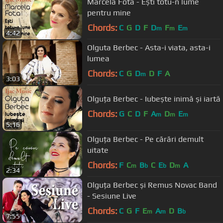
Marcela Fota - Ești totu-n lume
pentru mine
Chords:
C
G
D
F
D
F
E
m
m
m
4:42
Olguta Berbec - Asta-i viata, asta-i
lumea
Chords:
C
G
D
D
F
A
m
3:03
Olguța Berbec - Iubește inimă și iartă
Chords:
G
C
D
F
A
D
E
m
m
m
5:16
Olguța Berbec - Pe cărări demult
uitate
Chords:
F
C
B
C
E
D
A
m
b
b
m
2:34
Olguța Berbec și Remus Novac Band
- Sesiune Live
Chords:
C
G
F
E
A
D
B
m
m
b
7:55