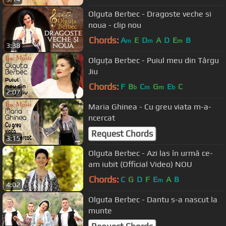
Olguta Berbec - Dragoste veche si
noua - clip nou
Chords:
A
E
D
A
D
E
B
m
m
m
3:38
Olguța Berbec - Puiul meu din Târgu
Jiu
Chords:
F
B
C
G
E
C
b
m
m
b
2:07
Maria Ghinea - Cu greu viata m-a-
ncercat
Request Chords
3:15
Olguta Berbec - Azi las în urmă ce-
am iubit (Official Video) NOU
Chords:
C
G
D
F
E
A
B
m
4:02
Olguta Berbec - Dantu s-a nascut la
munte