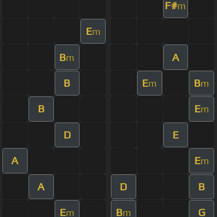
F#
m
E
m
B
A
m
B
E
B
m
m
B
E
m
D
E
A
E
m
A
D
B
E
B
G
m
m