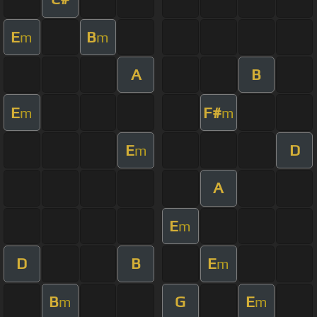
E
B
m
m
A
B
E
F#
m
m
E
D
m
A
E
m
D
B
E
m
B
G
E
m
m