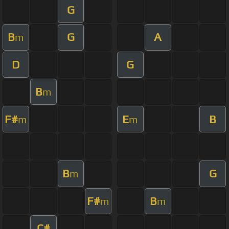
G
B
G
A
m
D
G
B
m
F#
E
B
m
m
B
G
m
F#
B
m
m
C#