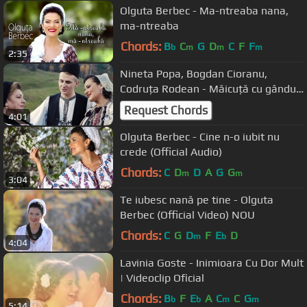
Olguta Berbec - Ma-ntreaba nana,
ma-ntreaba
Chords:
B
C
G
D
C
F
F
b
m
m
m
2:35
Nineta Popa, Bogdan Cioranu,
Codruța Rodean - Măicuță cu gânduri
multe
Request Chords
4:01
Olguta Berbec - Cine n-o iubit nu
crede (Official Audio)
Chords:
C
D
D
A
G
G
m
m
3:04
Te iubesc nană pe tine - Olguta
Berbec (Official Video) NOU
Chords:
C
G
D
F
E
D
m
b
4:04
Lavinia Goste - Inimioara Cu Dor Mult
| Videoclip Oficial
Chords:
B
F
E
A
C
C
G
b
b
m
m
5:14