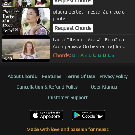
Request Chords
2:01
Olguța Berbec - Peste râu trece o
punte
Request Chords
3:38
Laura Olteanu - Acasă-i România -
Acompaniază Orchestra Fraților
Advahov
Chords:
D
A
E
C
G
D
E
m
m
m
4:00
About ChordU
Features
Terms Of Use
Privacy Policy
Cancellation & Refund Policy
User Manual
Customer Support
Made with love and passion for music