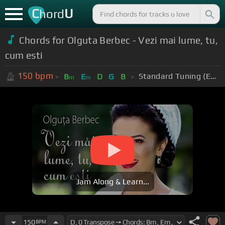
C
U
hord
Chords for Olguta Berbec - Vezi mai lume, tu,
cum esti
150
bpm
Standard Tuning (EADGBE)
B
E
D
G
B
m
m
Jam Along & Learn...
150
BPM