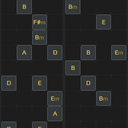
B
B
m
F#
E
m
B
m
A
D
B
E
m
B
D
E
D
E
B
m
m
A