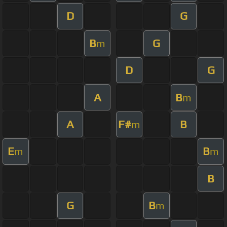
D
G
B
G
m
D
G
A
B
m
A
F#
B
m
E
B
m
m
B
G
B
m