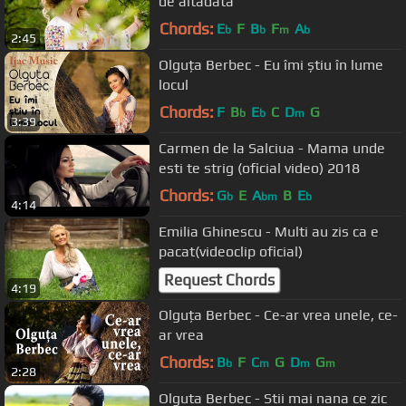
de altadata
Chords:
E
F
B
F
A
b
b
m
b
2:45
Olguța Berbec - Eu îmi știu în lume
locul
Chords:
F
B
E
C
D
G
b
b
m
3:39
Carmen de la Salciua - Mama unde
esti te strig (oficial video) 2018
Chords:
G
E
A
B
E
b
bm
b
4:14
Emilia Ghinescu - Multi au zis ca e
pacat(videoclip oficial)
Request Chords
4:19
Olguța Berbec - Ce-ar vrea unele, ce-
ar vrea
Chords:
B
F
C
G
D
G
b
m
m
m
2:28
Olguta Berbec - Stii mai nana ce zic