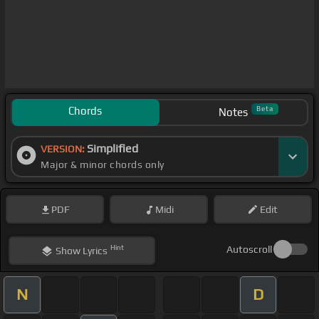
Chords
Beta
Notes
Simplified
VERSION:
Major & minor chords only
PDF
Midi
Edit
Hint
Autoscroll
Show
Lyrics
N
D