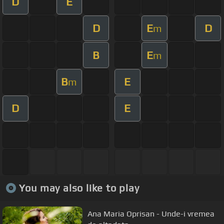
D
E
D
E
D
m
B
E
m
B
E
m
D
E
You may also like to play
Ana Maria Oprisan - Unde-i vremea