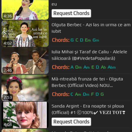
eu
Request Chords
4:36
Olguta Berbec - Azi las in urma ce am
iubit
Chords:
G
C
D
E
G
m
m
4:02
Iulia Mihai şi Taraf de Caliu - Alelele
sălcioară (@#VedetaPopulară)
Chords:
A
D
A
E
D
A
A
m
m
b
bm
7:46
Mă-ntreabă frunza de tei - Olguta
Berbec (Official Video) NOU
#OlgutaBerbec
Chords:
C
A
D
F
D
G
m
m
2:53
Sanda Argint - Era noapte si ploua
(Official) #1 ⓒ100%✔️ 𝐕𝐄𝐙𝐈 𝐓𝐎𝐓❣️
Request Chords
4:04