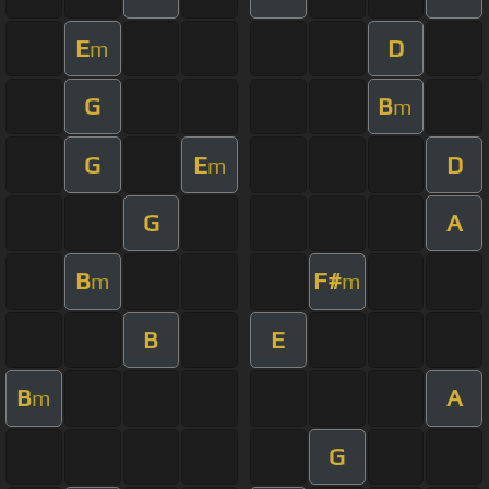
E
D
m
G
B
m
G
E
D
m
G
A
B
F#
m
m
B
E
B
A
m
G