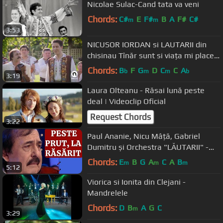
Nicolae Sulac-Cand tata va veni
Chords:
C#
E
F#
B
A
F#
C#
m
m
3:53
NICUSOR IORDAN si LAUTARII din
chisinau Tînăr sunt si viața mi place
#noroctv
Chords:
B
F
G
D
C
C
A
b
m
m
b
3:19
Laura Olteanu - Răsai lună peste
deal | Videoclip Oficial
Request Chords
3:22
Paul Ananie, Nicu Mâță, Gabriel
Dumitru și Orchestra "LĂUTARII" -
Peste Prut, la răsărit
Chords:
E
B
G
A
C
A
B
m
m
m
5:12
Viorica si Ionita din Clejani -
Mandrelele
Chords:
D
B
A
G
C
m
3:29