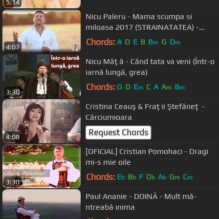
5:14
Nicu Paleru - Mama scumpa si
miloasa 2017 (STRAINATATEA) -
VIDEOCLIP OFICIAL
Chords:
A
D
E
B
B
G
D
m
m
4:07
Nicu Mâţă - Când tata va veni (Într-o
iarnă lungă, grea)
Chords:
G
D
E
C
A
A
B
m
m
m
3:30
Cristina Ceauş & Fraţii Ştefăneţ -
Cârciumioara
Request Chords
4:08
[OFICIAL] Cristian Pomohaci - Dragi
mi-s mie oile
Chords:
E
B
F
D
A
G
C
b
b
b
b
m
m
3:30
Paul Ananie - DOINĂ - Mult mă-
ntreabă inima