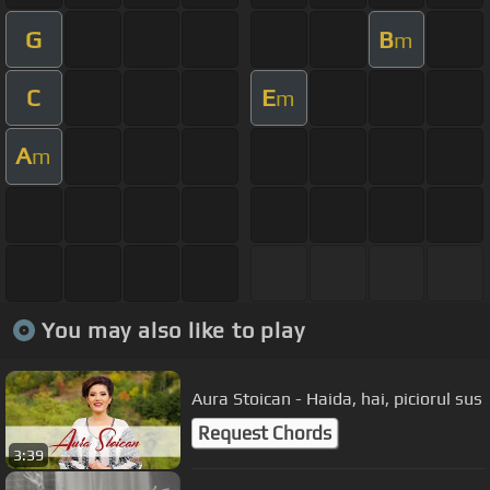
G
B
m
C
E
m
A
m
You may also like to play
Aura Stoican - Haida, hai, piciorul sus
Request Chords
3:39