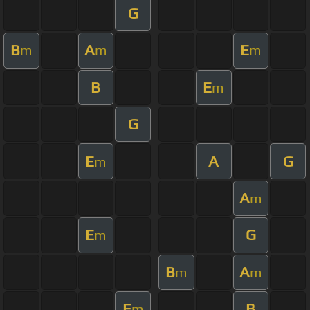
G
B
A
E
m
m
m
B
E
m
G
E
A
G
m
A
m
E
G
m
B
A
m
m
E
B
m