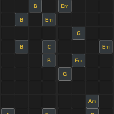
B
E
m
B
E
m
G
B
C
E
m
B
E
m
G
A
m