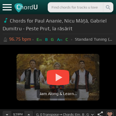
C
U
hord
Chords for Paul Ananie, Nicu Mâță, Gabriel
Dumitru - Peste Prut, la răsărit
96.75
bpm
Standard Tuning (EADGBE)
E
B
G
A
C
m
m
Jam Along & Learn...
97
BPM