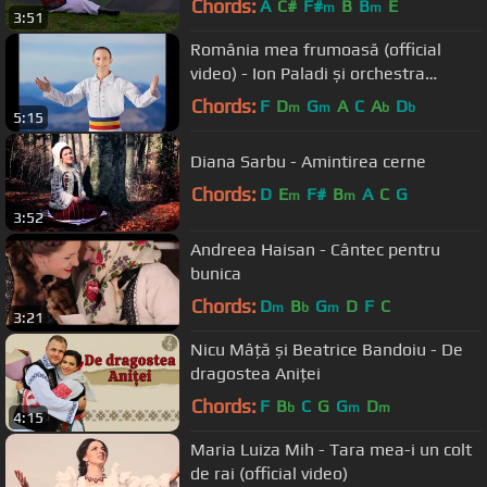
Chords:
A
C#
F#
B
B
E
m
m
3:51
România mea frumoasă (official
video) - Ion Paladi și orchestra
"Lautarii" dirijor Nicolae Botgros
Chords:
F
D
G
A
C
A
D
m
m
b
b
5:15
Diana Sarbu - Amintirea cerne
Chords:
D
E
F#
B
A
C
G
m
m
3:52
Andreea Haisan - Cântec pentru
bunica
Chords:
D
B
G
D
F
C
m
b
m
3:21
Nicu Mâță și Beatrice Bandoiu - De
dragostea Aniței
Chords:
F
B
C
G
G
D
b
m
m
4:15
Maria Luiza Mih - Tara mea-i un colt
de rai (official video)