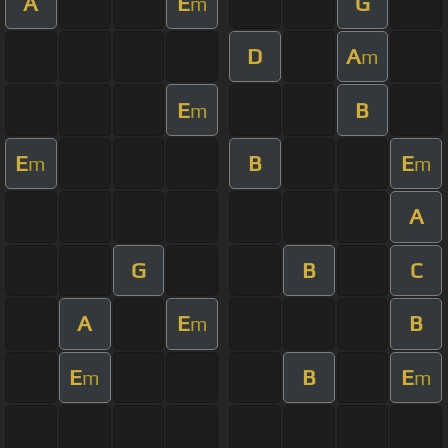
A
E
G
m
D
A
m
E
B
m
E
B
E
m
m
A
G
B
C
A
E
B
m
E
B
E
m
m