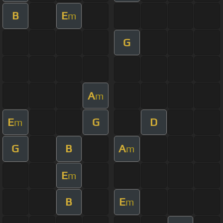
B
E
m
G
A
m
E
G
D
m
G
B
A
m
E
m
B
E
m