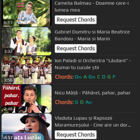
Camelia Balmau - Doamne care-i
lumea mea
Request Chords
6:17
Gabriel Dumitru si Maria Beatrice
Bandoiu - Maria si Marin
Request Chords
3:32
Ion Paladi si Orchestra "Lăutarii" -
Numai tu cucule știi
Chords:
D
A
G
C
D
G
F
m
m
3:56
Nicu Mâță - Păhărel, pahar, pahar
Chords:
G
D
A
m
2:48
Vladuta Lupau și Rapsozii
Maramureșului - Cine are un dor
greu -LIVE
Request Chords
4:57