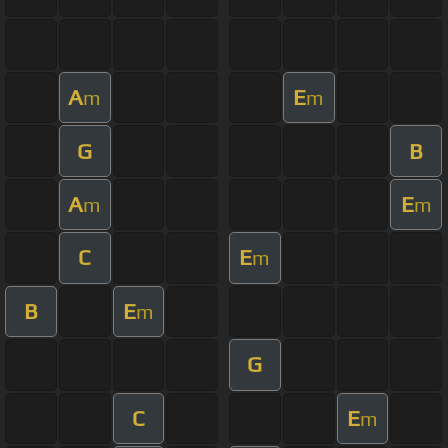
A
E
m
m
G
B
A
E
m
m
C
E
m
B
E
m
G
C
E
m