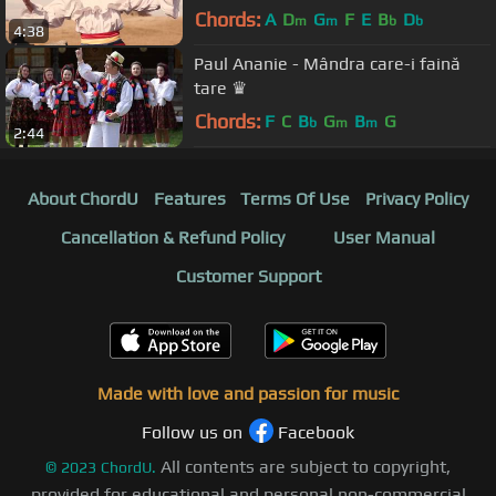
Chords:
A
D
G
F
E
B
D
m
m
b
b
4:38
Paul Ananie - Mândra care-i faină
tare ♛
Chords:
F
C
B
G
B
G
b
m
m
2:44
About ChordU
Features
Terms Of Use
Privacy Policy
Cancellation & Refund Policy
User Manual
Customer Support
Made with love and passion for music
Follow us on
Facebook
All contents are subject to copyright,
©
2023
ChordU.
provided for educational and personal non-commercial