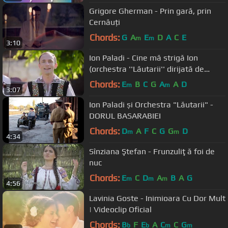
Grigore Gherman - Prin gară, prin
Cernăuți
Chords:
G
A
E
D
A
C
E
m
m
3:10
Ion Paladi - Cine mă strigă Ion
(orchestra ''Lăutarii'' dirijată de
maestrul Nicolae Botgros)
Chords:
E
B
C
G
A
A
D
m
m
3:07
Ion Paladi și Orchestra "Lăutarii" -
DORUL BASARABIEI
Chords:
D
A
F
C
G
G
D
m
m
4:34
Sînziana Ştefan - Frunzuliţă foi de
nuc
Chords:
E
C
D
A
B
A
G
m
m
m
4:56
Lavinia Goste - Inimioara Cu Dor Mult
| Videoclip Oficial
Chords:
B
F
E
A
C
C
G
b
b
m
m