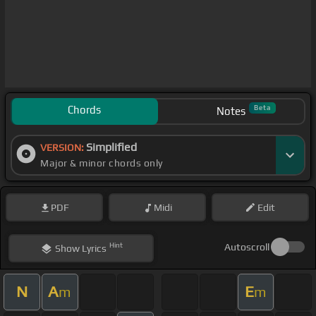
Chords
Beta
Notes
Simplified
VERSION:
Major & minor chords only
PDF
Midi
Edit
Hint
Autoscroll
Show
Lyrics
N
A
E
m
m