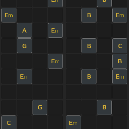
E
B
E
m
m
A
E
m
G
B
C
E
B
m
E
B
E
m
m
G
B
C
E
m