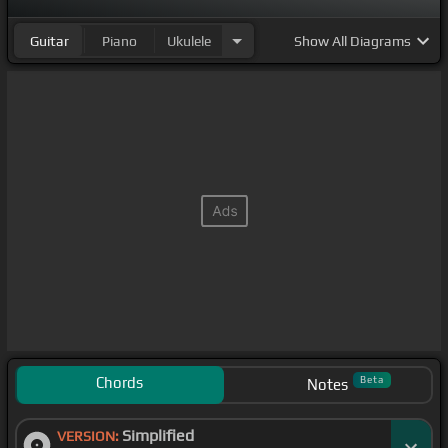
Guitar
Piano
Ukulele
Show
All Diagrams
Chords
Beta
Notes
Simplified
VERSION: