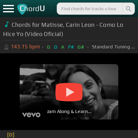
C
U
hord
Chords for Matisse, Carin Leon - Como Lo
Hice Yo (Video Oficial)
143.15
bpm
Standard Tuning (EADGBE)
G
D
A
F#
G#
Jam Along & Learn...
[D]