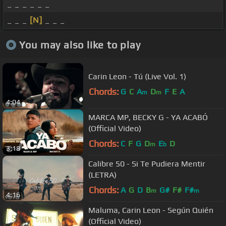
_ _ _ _ _ _
_ _ _
[N]
_ _ _
You may also like to play
Carin Leon - Tú (Live Vol. 1)
Chords:
G
C
A
D
F
E
A
m
m
4:04
MARCA MP, BECKY G - YA ACABÓ
(Official Video)
Chords:
C
F
G
D
E
D
m
b
3:18
Calibre 50 - Si Te Pudiera Mentir
(LETRA)
Chords:
A
G
D
B
G#
F#
F#
m
m
4:16
Maluma, Carin Leon - Según Quién
(Official Video)