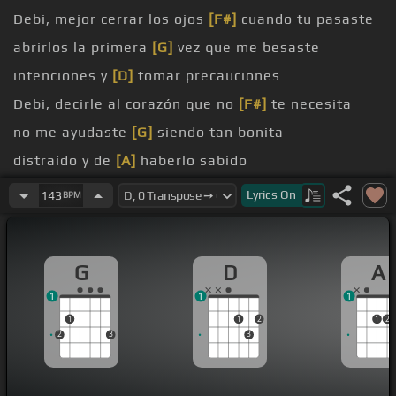
Debi, mejor cerrar los ojos
[F#]
cuando tu pasaste
abrirlos la primera
[G]
vez que me besaste
intenciones y
[D]
tomar precauciones
Debi, decirle al corazón que no
[F#]
te necesita
no me ayudaste
[G]
siendo tan bonita
distraído y de
[A]
haberlo sabido
[Am]
No
[G]
Lyrics
On
143
BPM
G
D
A
1
1
1
1
1
2
1
2
2
3
3