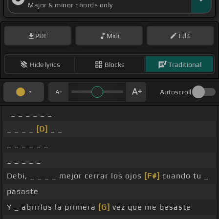
Major & minor chords only
PDF
Midi
Edit
Hide lyrics
Blocks
Traditional
Autoscroll
_ _ _ _ _ _
_ _ _ _
[D]
_ _
_ _ _ _ _ _
_ _ _ _ _
Debi, _ _ _ _ mejor cerrar los ojos
[F#]
cuando tu _
pasaste
Y _ abrirlos la primera
[G]
vez que me besaste