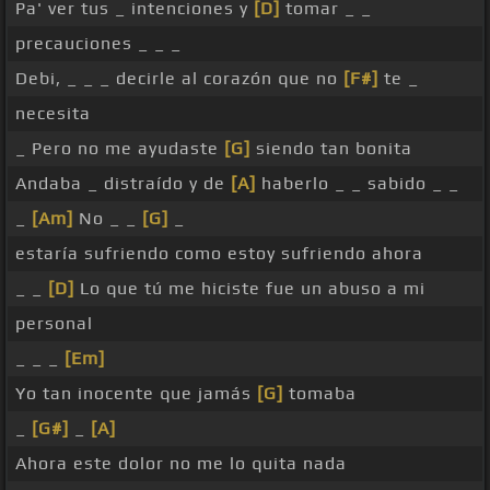
Pa' ver tus _ intenciones y
[D]
tomar _ _
precauciones _ _ _
Debi, _ _ _ decirle al corazón que no
[F#]
te _
necesita
_ Pero no me ayudaste
[G]
siendo tan bonita
Andaba _ distraído y de
[A]
haberlo _ _ sabido _ _
_
[Am]
No _ _
[G]
_
estaría sufriendo como estoy sufriendo ahora
_ _
[D]
Lo que tú me hiciste fue un abuso a mi
personal
_ _ _
[Em]
Yo tan inocente que jamás
[G]
tomaba
_
[G#]
_
[A]
Ahora este dolor no me lo quita nada