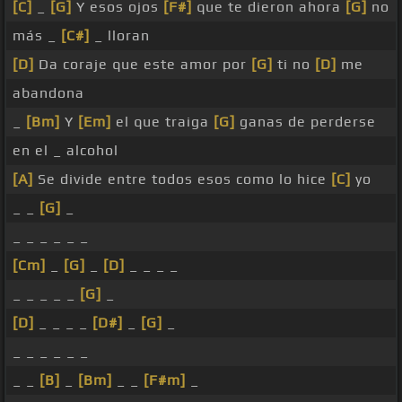
[C]
_
[G]
Y esos ojos
[F#]
que te dieron ahora
[G]
no
más _
[C#]
_ lloran
[D]
Da coraje que este amor por
[G]
ti no
[D]
me
abandona
_
[Bm]
Y
[Em]
el que traiga
[G]
ganas de perderse
en el _ alcohol
[A]
Se divide entre todos esos como lo hice
[C]
yo
_ _
[G]
_
_ _ _ _ _ _
[Cm]
_
[G]
_
[D]
_ _ _ _
_ _ _ _ _
[G]
_
[D]
_ _ _ _
[D#]
_
[G]
_
_ _ _ _ _ _
_ _
[B]
_
[Bm]
_ _
[F#m]
_