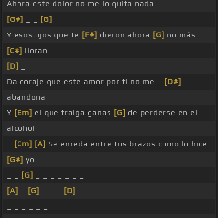
Ahora este dolor no me lo quita nada
[G#]
_ _
[G]
Y esos ojos que te
[F#]
dieron ahora
[G]
no más _
[C#]
lloran
[D]
_
Da coraje que este amor por ti no me _
[D#]
abandona
Y
[Em]
el que traiga ganas
[G]
de perderse en el
alcohol
_
[Cm]
[A]
Se enreda entre tus brazos como lo hice
[G#]
yo
_ _
[G]
_ _ _ _ _ _ _
[A]
_
[G]
_ _ _
[D]
_ _
_ _ _ _ _ _