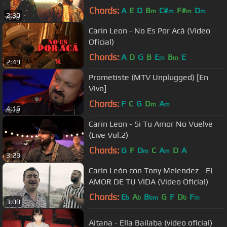
Chords:
A
E
D
B
C#
F#
D
m
m
m
m
2:30
Carin Leon - No Es Por Acá (Video
Oficial)
Chords:
A
D
G
B
E
B
E
m
m
2:49
Prometiste (MTV Unplugged) [En
Vivo]
Chords:
F
C
G
D
A
m
m
4:16
Carin Leon - Si Tu Amor No Vuelve
(Live Vol.2)
Chords:
G
F
D
C
A
D
A
m
m
3:23
Carin León con Tony Melendez - EL
AMOR DE TU VIDA (Video Oficial)
Chords:
E
A
B
G
F
D
F
b
b
bm
b
m
3:00
Aitana - Ella Bailaba (video oficial)