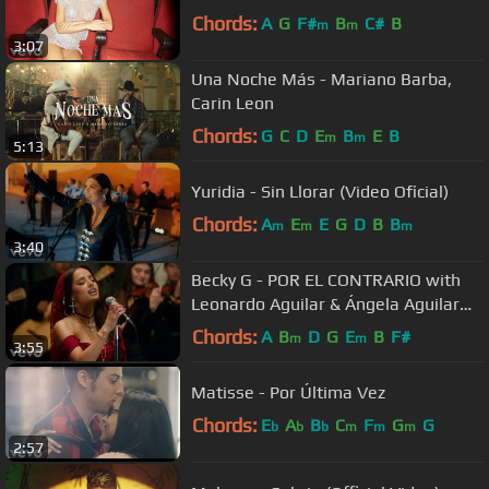
Chords:
A
G
F#
B
C#
B
m
m
3:07
Una Noche Más - Mariano Barba,
Carin Leon
Chords:
G
C
D
E
B
E
B
m
m
5:13
Yuridia - Sin Llorar (Video Oficial)
Chords:
A
E
E
G
D
B
B
m
m
m
3:40
Becky G - POR EL CONTRARIO with
Leonardo Aguilar & Ángela Aguilar
(Performance Video)
Chords:
A
B
D
G
E
B
F#
m
m
3:55
Matisse - Por Última Vez
Chords:
E
A
B
C
F
G
G
b
b
b
m
m
m
2:57