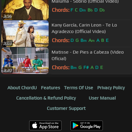
Maluma - Sobrio (Official Video)
Chords:
F
C
D
B
D
D
m
b
b
3:56
Kany García, Carin Leon - Te Lo
Agradezco (Official Video)
Chords:
D
G
B
A
A
B
E
m
m
3:03
Matisse - De Pies a Cabeza (Video
Oficial)
Chords:
B
G
F#
A
D
E
m
3:20
About ChordU
Features
Terms Of Use
Privacy Policy
Cancellation & Refund Policy
User Manual
Customer Support