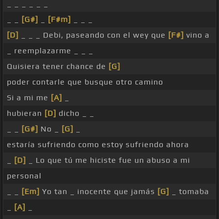
_ _ _ _ _ _
_ _
[G#]
_
[F#m]
_ _ _
[D]
_ _ _ Debi, paseando con el wey que
[F#]
vino a
_ reemplazarme _ _ _
Quisiera tener chance de
[G]
poder contarle que busque otro camino
Si a mi me
[A]
_
hubieran
[D]
dicho _ _
_ _
[G#]
No _
[G]
_
estaría sufriendo como estoy sufriendo ahora
_
[D]
_ Lo que tú me hiciste fue un abuso a mi
personal
_ _
[Em]
Yo tan _ inocente que jamás
[G]
_ tomaba
_
[A]
_