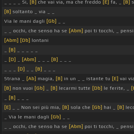
_ _ _ _ Si,
[B]
che vai via, ma che freddo
[E]
fa, _
[B]
s
[B]
soltanto _ via _ _
Via le mani dagli
[Gb]
_ _
_ _ occhi, che senso ha se
[Abm]
poi ti tocchi, _ pens
[Abm]
[Db]
lontani
_
[B]
_ _ _ _ _
_
[D]
_
[Abm]
_ _ _
[B]
_ _ _
_ _ _
[D]
_ _
[B]
_ _ _
Strana _
[Ab]
magia,
[B]
in un _ _ istante tu
[E]
vai vi
[B]
non vuoi
[Gb]
_
[B]
lecarmi tutte
[Db]
le ferite, _
[
_
[B]
_ _ _
[E]
_ _ Non sei più mia,
[B]
sola che
[Gb]
hai _
[B]
lec
_ Via le mani dagli
[Gb]
_ _
_ _ occhi, che senso ha se
[Abm]
poi ti tocchi, _ pens