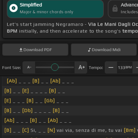
Simplified
Advanc
Major & minor chords only
Include
Let's start jamming Negramaro -
Via Le Mani Dagli Oc
BPM
initially, and then accelerate to the song's
tempo
Download
PDF
Download
Midi
Font Size:
Tempo:
133
BPM
[Ab]
_ _ _
[B]
_ _
[Ab]
_ _ _
[B]
_ _
[E]
_ _ _ _
[B]
_ _
[E]
_ _ _
[B]
_ _
[Gb]
_ _ _
[B]
_ _
[Db]
_ _ _ _
[B]
_ _
[Ab]
_ _ _
[B]
_ _
[Ab]
_ _ _
[B]
_ _
[C]
Si, _ _
[N]
vai via, senza di me, tu vai
[Bm]