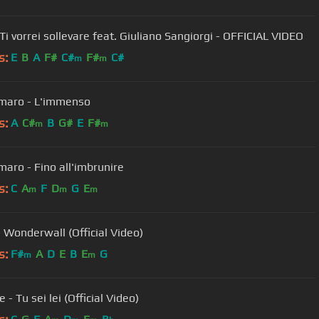
 Ti vorrei sollevare feat. Giuliano Sangiorgi - OFFICIAL VIDEO
s:
E
B
A
F#
C#
F#
C#
m
m
maro - L'immenso
s:
A
C#
B
G#
E
F#
m
m
aro - Fino all'imbrunire
s:
C
A
F
D
G
E
m
m
m
- Wonderwall (Official Video)
s:
F#
A
D
E
B
E
G
m
m
 - Tu sei lei (Official Video)