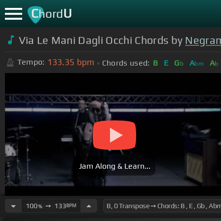
C
U
hord
Via Le Mani Dagli Occhi Chords by
Negra
133.35
bpm
Tempo:
Chords used:
B
E
G
A
A
b
bm
b
Jam Along & Learn...
100
➙
133
BPM
%