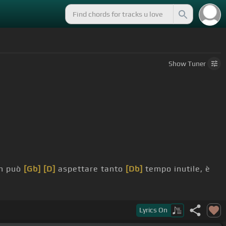
Show
Tuner
on può
[Gb]
[D]
aspettare tanto
[Db]
tempo inutile, è
via,
[B]
non può
[Gb]
aspettare
[B]
neanche il
[Db]
Lyrics
On
o via