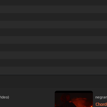
Video)
negram
Chord