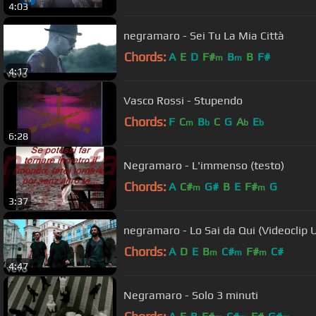
4:03
negramaro - Sei Tu La Mia Città
Chords:
A
E
D
F#
B
B
F#
m
m
4:17
Vasco Rossi - Stupendo
Chords:
F
C
B
C
G
A
E
m
b
b
b
6:28
Negramaro - L'immenso (testo)
Chords:
A
C#
G#
B
E
F#
G
m
m
3:37
negramaro - Lo Sai da Qui (Videoclip Uf
Chords:
A
D
E
B
C#
F#
C#
m
m
m
4:47
Negramaro - Solo 3 minuti