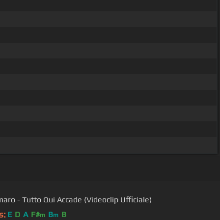
aro - Tutto Qui Accade (Videoclip Ufficiale)
s:
E
D
A
F#
B
B
m
m