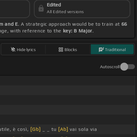
Edited
All Edited versions
bm and E
. A strategic approach would be to train at
66
ange, with reference to the
key: B Major
.
Hide lyrics
Blocks
Traditional
Autoscroll
tile, è così,
[Gb]
_ _ tu
[Ab]
vai sola via