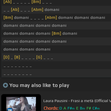
[Ab]
_ _ _ _ _
[Bm]
_ _ _
_ _
[Ab]
_ _ _
[Abm]
domani
[Bm]
domani _ _ _ _
[Abm]
domani domani domani
domani domani domani domani
domani domani domani
[Bm]
domani
domani domani domani domani
domani domani domani
[D]
_
[B]
_ _ _ _
[G]
_ _ _
_ _ _ _ _ _ _ _
_ _ _ _ _ _ _ _
You may also like to play
Laura Pausini - Frasi a metà (Official 
Chords:
D
A
F#
E
B
F#
C#
m
m
m