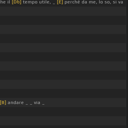
he il
[Db]
tempo utile, _
[E]
perché da me, lo so, si va
[B]
andare _ _ via _