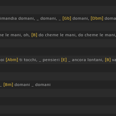
rimandia domani, _ domani, _
[Gb]
domani,
[Dbm]
doman
e le mani, oh,
[B]
do cheme le mani, do cheme le mani
poi
[Abm]
ti tocchi, _ pensieri
[E]
_ ancora lontani,
[B]
va
 _
[Bm]
domani _ domani