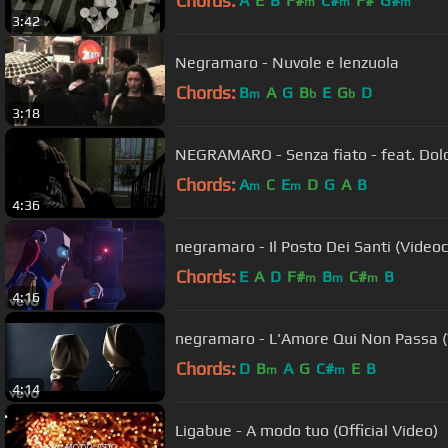
Chords:
A
E
B
F#
C#
F#
G#
m
m
m
3:42
Negramaro - Nuvole e lenzuola
Chords:
B
A
G
B
E
G
D
m
b
b
3:18
NEGRAMARO - Senza fiato - feat. Dolor
Chords:
A
C
E
D
G
A
B
m
m
4:36
negramaro - Il Posto Dei Santi (Videocl
Chords:
E
A
D
F#
B
C#
B
m
m
m
4:16
negramaro - L'Amore Qui Non Passa (Vi
Chords:
D
B
A
G
C#
E
B
m
m
4:14
Ligabue - A modo tuo (Official Video)