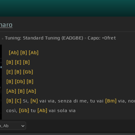
maro
Tuning:
Standard Tuning (EADGBE)
Capo:
+0
fret
[Ab]
[B]
[Ab]
[B]
[E]
[B]
[E]
[B]
[Gb]
[B]
[Db]
[B]
[Ab]
[B]
[Ab]
[B]
[C]
Si,
[N]
vai via, senza di me, tu vai
[Bm]
via, n
così,
[Gb]
tu
[Ab]
vai sola via
[B]
che vai via, ma che freddo
[E]
fa,
[B]
se ti
[E]
vai 
tempo utile,
[E]
perché da me, lo so, si va
[B]
soltant