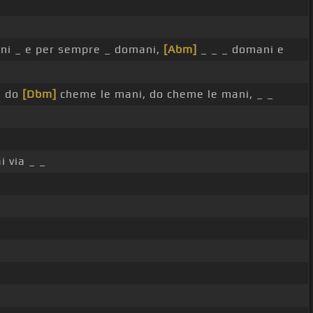
i _ e per sempre _ domani,
[Abm]
_ _ _ domani e
, do
[Dbm]
cheme le mani, do cheme le mani, _ _
i via _ _