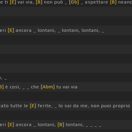
e ti
[E]
vai via,
[B]
non può _
[Gb]
_ aspettare
[B]
neanc
ieri
[E]
ancora _ lontani, _ lontani, lontani, _
a, _
B]
è così, _ _ che
[Abm]
tu vai via
cato tutte le
[E]
ferite, _ lo sai da me, non puoi proprio
ieri
[E]
ancora _ lontani,
[B]
lontani, _ _ _ _