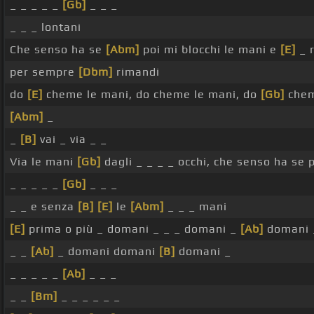
_ _ _ _ _
[Gb]
_ _ _
_ _ _ lontani
Che senso ha se
[Abm]
poi mi blocchi le mani e
[E]
_ 
per sempre
[Dbm]
rimandi
do
[E]
cheme le mani, do cheme le mani, do
[Gb]
chem
[Abm]
_
_
[B]
vai _ via _ _
Via le mani
[Gb]
dagli _ _ _ _ occhi, che senso ha se 
_ _ _ _ _
[Gb]
_ _ _
_ _ e senza
[B]
[E]
le
[Abm]
_ _ _ mani
[E]
prima o più _ domani _ _ _ domani _
[Ab]
domani
_ _
[Ab]
_ domani domani
[B]
domani _
_ _ _ _ _
[Ab]
_ _ _
_ _
[Bm]
_ _ _ _ _ _