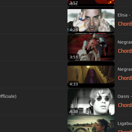
3:57
Elisa -
Chord
4:28
Negra
Chord
3:51
Negram
Chord
4:33
ficiale)
Oasis 
Chord
4:38
Ligabue