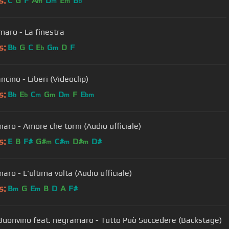
s:
C
G
F
A
D
E
B
m
m
m
b
aro - La finestra
s:
B
G
C
E
G
D
F
b
b
m
cino - Liberi (Videoclip)
s:
B
E
C
G
D
F
E
b
b
m
m
m
bm
aro - Amore che torni (Audio ufficiale)
s:
E
B
F#
G#
C#
D#
D#
m
m
m
ro - L'ultima volta (Audio ufficiale)
s:
B
G
E
B
D
A
F#
m
m
Buonvino feat. negramaro - Tutto Può Succedere (Backstage)