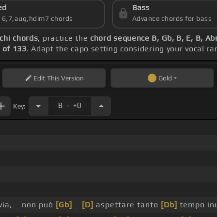
ed
Bass
s 6,7,aug,hdim7 chords
Advance chords for bass
chi chords
, practice the
chord sequence B, Gb, B, E, B, A
 of 133
. Adapt the capo setting considering your vocal r
Edit
This Version
Gold
.
B
+0
Key:
via, _ non può
[Gb]
_
[D]
aspettare tanto
[Db]
tempo inu