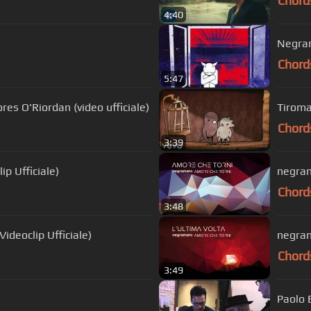
Chord
4:40
Negram
Chord
5:47
es O'Riordan (video ufficiale)
Tiroman
Chord
3:39
ip Ufficiale)
negram
Chord
3:48
deoclip Ufficiale)
negrama
Chord
3:49
Paolo 