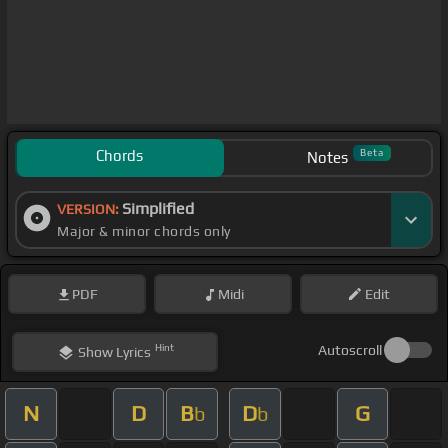
Chords
Beta
Notes
Simplified
VERSION:
Major & minor chords only
PDF
Midi
Edit
Hint
Autoscroll
Show
Lyrics
N
D
B
D
G
b
b