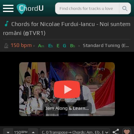
C
U
hord
Chords for Nicolae Furdui-Iancu - Noi suntem
români (@TVR1)
150
bpm
Standard Tuning (EADGBE)
A
E
E
G
B
m
b
b
Jam Along & Learn...
150
BPM