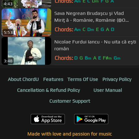
Chords:
A
E
C
D
F
G
A
m
m
4:43
Sava Negrean Brudaşcu şi Vlad
Miriţă - Românie, Românie (@O
dată-n viaţă)
Chords:
A
C
D
E
G
A
D
m
m
5:53
Nicolae Furdui Iancu - Nu uita că eşti
român
Chords:
D
G
B
A
E
F#
G
m
m
m
3:48
About ChordU
Features
Terms Of Use
Privacy Policy
Cancellation & Refund Policy
User Manual
Customer Support
Made with love and passion for music