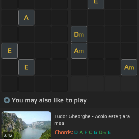
E
A
D
m
E
A
m
E
A
m
You may also like to play
Tudor Gheorghe - Acolo este ţara
mea
Chords:
D
A
F
C
G
D
E
m
2:42