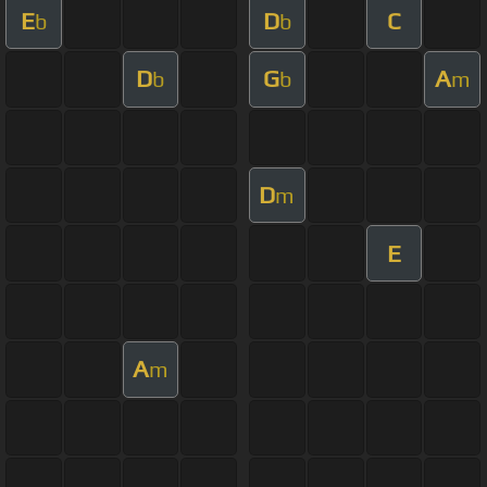
E
D
C
b
b
D
G
A
b
b
m
D
m
E
A
m