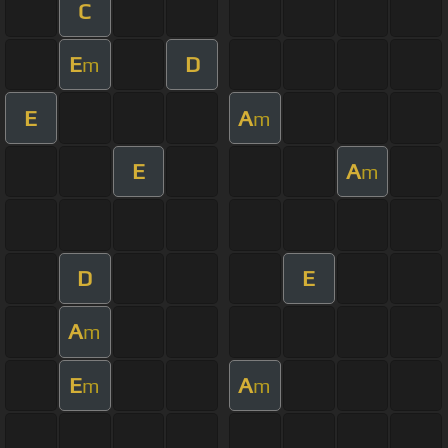
C
E
D
m
E
A
m
E
A
m
D
E
A
m
E
A
m
m