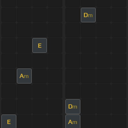
D
m
E
A
m
D
m
E
A
m