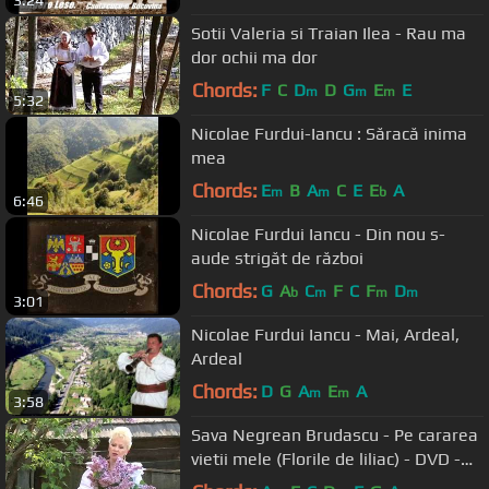
3:24
Sotii Valeria si Traian Ilea - Rau ma
dor ochii ma dor
Chords:
F
C
D
D
G
E
E
m
m
m
5:32
Nicolae Furdui-Iancu : Săracă inima
mea
Chords:
E
B
A
C
E
E
A
m
m
b
6:46
Nicolae Furdui Iancu - Din nou s-
aude strigăt de război
Chords:
G
A
C
F
C
F
D
b
m
m
m
3:01
Nicolae Furdui Iancu - Mai, Ardeal,
Ardeal
Chords:
D
G
A
E
A
m
m
3:58
Sava Negrean Brudascu - Pe cararea
vietii mele (Florile de liliac) - DVD -
Dorul meu si dragostea