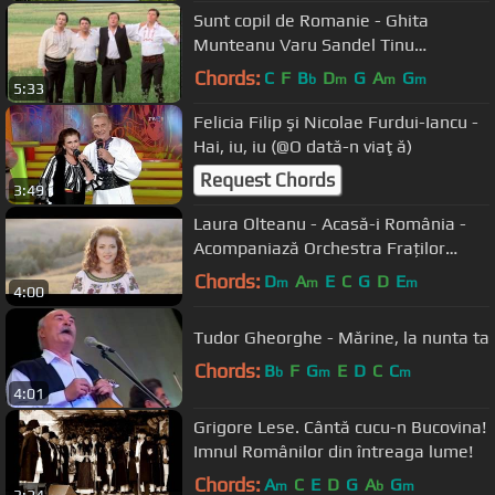
Sunt copil de Romanie - Ghita
Munteanu Varu Sandel Tinu
Veresezan si Puiu Codreanu - nou HD
Chords:
C
F
B
D
G
A
G
b
m
m
m
5:33
2012
Felicia Filip şi Nicolae Furdui-Iancu -
Hai, iu, iu (@O dată-n viaţă)
Request Chords
3:49
Laura Olteanu - Acasă-i România -
Acompaniază Orchestra Fraților
Advahov
Chords:
D
A
E
C
G
D
E
m
m
m
4:00
Tudor Gheorghe - Mărine, la nunta ta
Chords:
B
F
G
E
D
C
C
b
m
m
4:01
Grigore Lese. Cântă cucu-n Bucovina!
Imnul Românilor din întreaga lume!
Chords:
A
C
E
D
G
A
G
m
b
m