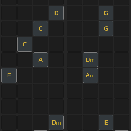
D
G
C
G
C
A
D
m
E
A
m
D
E
m