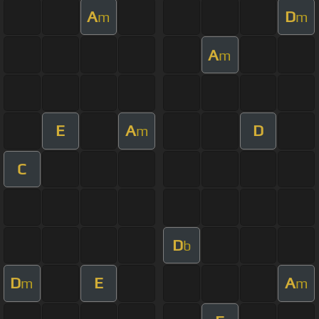
A
D
m
m
A
m
E
A
D
m
C
D
b
D
E
A
m
m