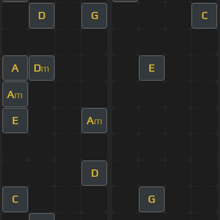
D
G
C
A
D
E
m
A
m
E
A
m
D
C
G