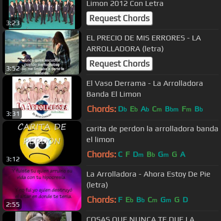
Limon 2012 Con Letra
Request Chords
3:23
EL PRECIO DE MIS ERRORES - LA
ARROLLADORA (letra)
Request Chords
3:52
El Vaso Derrama - La Arrolladora
Banda El Limon
Chords:
D
E
A
C
B
F
B
b
b
b
m
bm
m
b
3:31
carita de perdon la arrolladora banda
el limon
Chords:
C
F
D
B
G
G
A
m
b
m
3:12
La Arrolladora - Ahora Estoy De Pie
(letra)
Chords:
F
E
B
C
G
G
D
b
b
m
m
2:55
COSAS QUE NUNCA TE DIJE LA