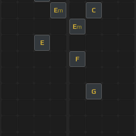
E
C
m
E
m
E
F
G