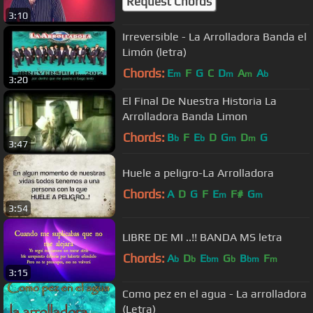
Request Chords
3:10
Irreversible - La Arrolladora Banda el
Limón (letra)
Chords:
E
F
G
C
D
A
A
m
m
m
b
3:20
El Final De Nuestra Historia La
Arrolladora Banda Limon
Chords:
B
F
E
D
G
D
G
b
b
m
m
3:47
Huele a peligro-La Arrolladora
Chords:
A
D
G
F
E
F#
G
m
m
3:54
LIBRE DE MI ..!! BANDA MS letra
Chords:
A
D
E
G
B
F
b
b
bm
b
bm
m
3:15
Como pez en el agua - La arrolladora
(Letra)