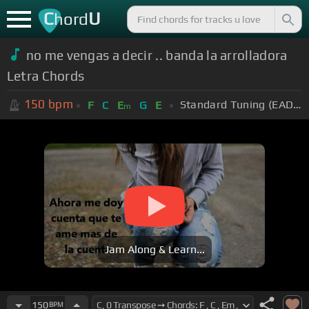
C
U
hord
no me vengas a decir .. banda la arrolladora
Letra Chords
150
bpm
Standard Tuning (EADGBE)
F
C
E
G
E
m
Jam Along & Learn...
150
BPM