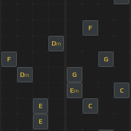
F
D
m
F
G
D
G
m
E
C
m
E
C
E