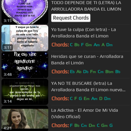
TODO DEPENDE DE TI (LETRA) LA
ARROLLADORA BANDA EL LIMON
Request Chords
3:15
Yo tuve la culpa (Con letra) - La
Arrolladora Banda el Limon
Chords:
C
B
F
G
A
A
D
b
m
m
m
3:11
Heridas que se curan - Arrolladora
Banda el Limón
Chords:
E
A
D
F
C
B
B
b
b
b
m
m
bm
b
3:48
YA NO TE BUSCARE (letra) La
Arrolladora Banda El Limon nuevo
2010
Chords:
C
F
G
E
A
D
D
m
m
m
3:14
La Adictiva - El Amor De Mi Vida
(Video Oficial)
Chords:
F
B
C
D
C
G
G
b
m
m
m
4:21