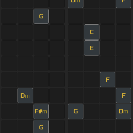
D
F
m
G
C
E
F
D
F
m
F#
G
D
m
m
G