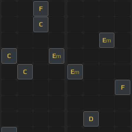
F
C
E
m
C
E
m
C
E
m
F
D