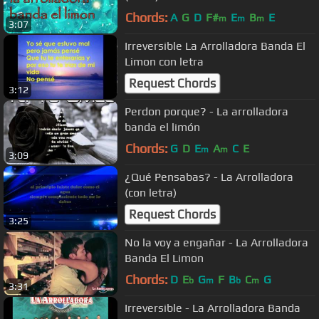
Chords:
A
G
D
F#
E
B
E
m
m
m
3:07
Irreversible La Arrolladora Banda El
Limon con letra
Request Chords
3:12
Perdon porque? - La arrolladora
banda el limón
Chords:
G
D
E
A
C
E
m
m
3:09
¿Qué Pensabas? - La Arrolladora
(con letra)
Request Chords
3:25
No la voy a engañar - La Arrolladora
Banda El Limon
Chords:
D
E
G
F
B
C
G
b
m
b
m
3:31
Irreversible - La Arrolladora Banda