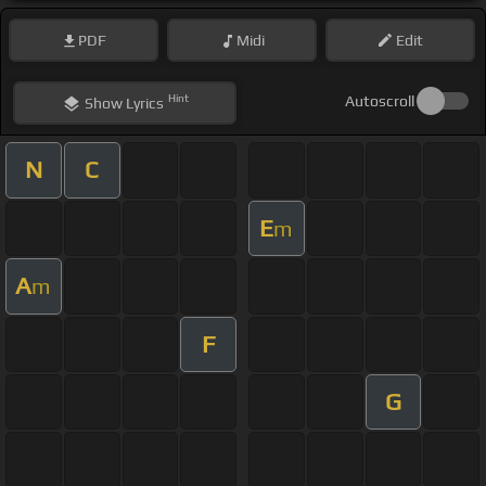
PDF
Midi
Edit
Hint
Autoscroll
Show
Lyrics
N
C
E
m
A
m
F
G