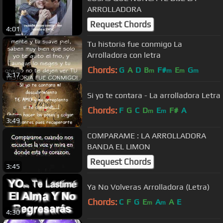
ARROLLADORA
Request Chords
4:01
Tu historia fue conmigo La
Arrolladora con letra
Chords:
G
A
D
B
F#
E
G
m
m
m
m
3:17
Si yo te contara - La arrolladora Letra
Chords:
F
G
C
D
E
F#
A
m
m
3:49
COMPARAME : LA ARROLLADORA
BANDA EL LIMON
Request Chords
3:45
Ya No Volveras Arrolladora (Letra)
Chords:
C
F
G
E
A
A
E
m
m
4:30