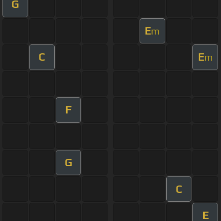
G
E
m
C
E
m
F
G
C
E