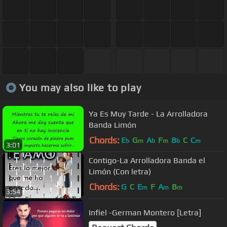
You may also like to play
Ya Es Muy Tarde - La Arrolladora
Banda Limón
Chords:
E
G
A
F
B
C
C
b
m
b
m
b
m
3:01
Contigo-La Arrolladora Banda el
Limón (Con letra)
Chords:
G
C
E
F
A
B
m
m
m
3:54
Infiel -German Montero [Letra]