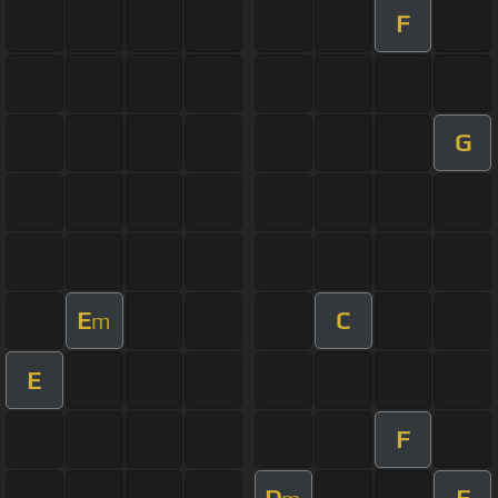
F
G
E
C
m
E
F