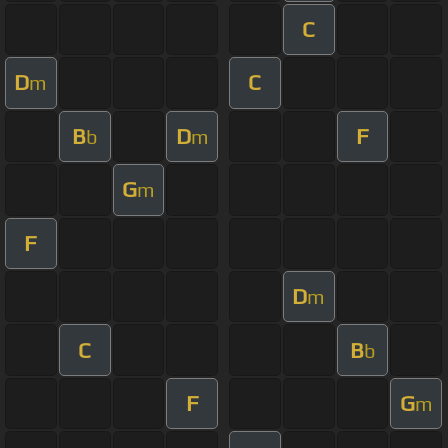
C
D
C
m
B
D
F
b
m
G
m
F
D
m
C
B
b
F
G
m