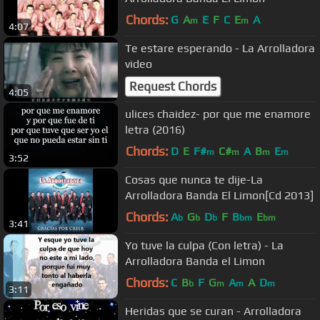
Chords:
G
A
E
F
C
E
A
m
m
4:07
Te estare esperando - La Arrolladora
video
Request Chords
4:05
ulices chaidez- por que me enamore
letra (2016)
Chords:
D
E
F#
C#
A
B
E
m
m
m
m
3:52
Cosas que nunca te dije-La
Arrolladora Banda El Limon[Cd 2013]
Chords:
A
G
D
F
B
E
b
b
b
bm
bm
3:41
Yo tuve la culpa (Con letra) - La
Arrolladora Banda el Limon
Chords:
C
B
F
G
A
A
D
b
m
m
m
3:11
Heridas que se curan - Arrolladora