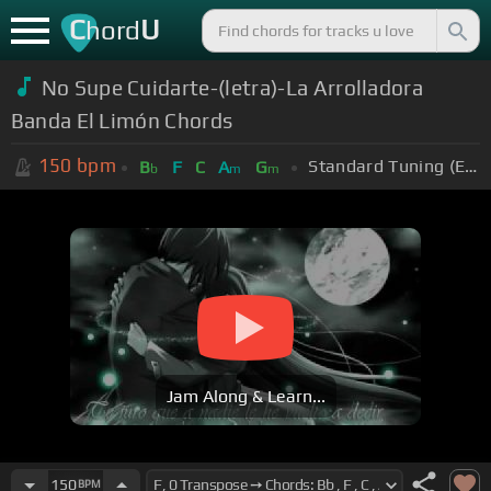
C
U
hord
No Supe Cuidarte-(letra)-La Arrolladora
Banda El Limón Chords
150
bpm
Standard Tuning (EADGBE)
B
F
C
A
G
b
m
m
Jam Along & Learn...
150
BPM