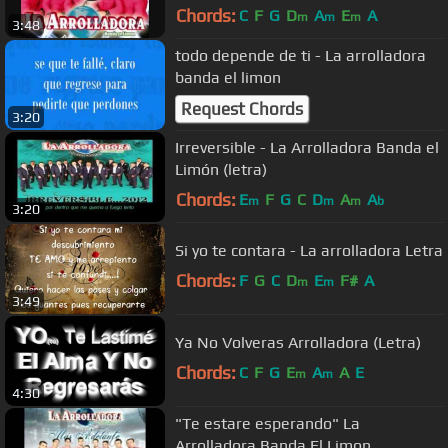
Chords:
C
F
G
D
A
E
A
m
m
m
3:48
todo depende de ti - La arrolladora
banda el limon
Request Chords
3:20
Irreversible - La Arrolladora Banda el
Limón (letra)
Chords:
E
F
G
C
D
A
A
m
m
m
b
3:20
Si yo te contara - La arrolladora Letra
Chords:
F
G
C
D
E
F#
A
m
m
3:49
Ya No Volveras Arrolladora (Letra)
Chords:
C
F
G
E
A
A
E
m
m
4:30
"Te estare esperando" La
Arrolladora Banda El Limon