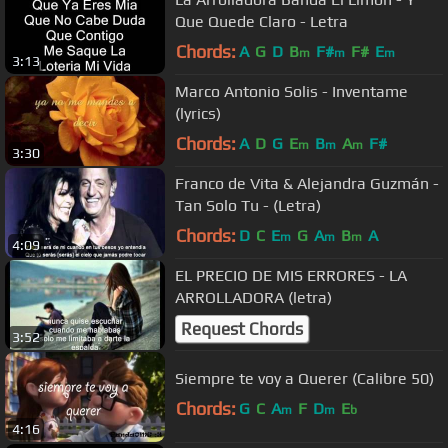
Que Quede Claro - Letra
Chords:
A
G
D
B
F#
F#
E
m
m
m
3:13
Marco Antonio Solis - Inventame
(lyrics)
Chords:
A
D
G
E
B
A
F#
m
m
m
3:30
Franco de Vita & Alejandra Guzmán -
Tan Solo Tu - (Letra)
Chords:
D
C
E
G
A
B
A
m
m
m
4:09
EL PRECIO DE MIS ERRORES - LA
ARROLLADORA (letra)
Request Chords
3:52
Siempre te voy a Querer (Calibre 50)
Chords:
G
C
A
F
D
E
m
m
b
4:16