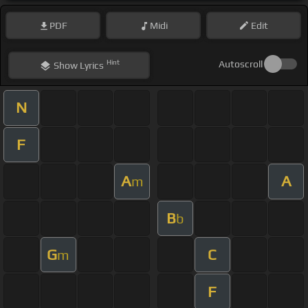
PDF
Midi
Edit
Hint
Autoscroll
Show
Lyrics
N
F
A
A
m
B
b
G
C
m
F