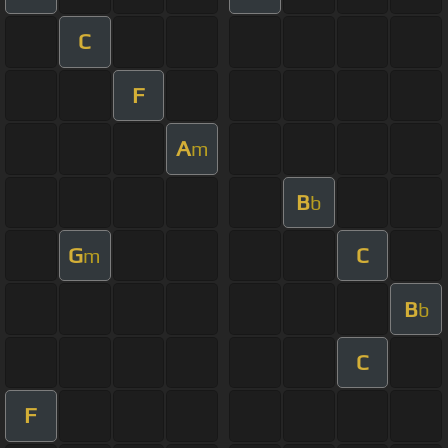
C
F
A
m
B
b
G
C
m
B
b
C
F