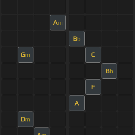
A
m
B
b
G
C
m
B
b
F
A
D
m