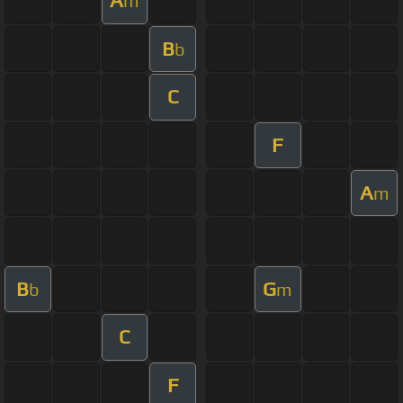
A
m
B
b
C
F
A
m
B
G
b
m
C
F