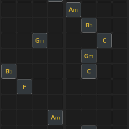
A
m
B
b
G
C
m
G
m
B
C
b
F
A
m