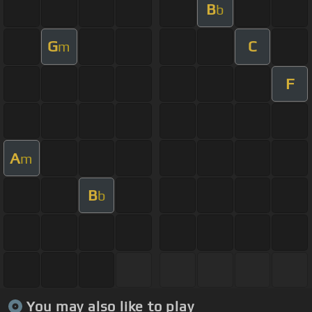
B
b
G
C
m
F
A
m
B
b
You may also like to play