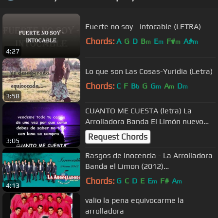
Fuerte no soy - Intocable (LETRA)
Chords:
A
G
D
B
E
F#
A#
m
m
m
m
4:27
Lo que son Las Cosas-Yuridia (Letra)
Chords:
C
F
B
G
G
A
D
b
m
m
m
3:58
CUANTO ME CUESTA (letra) La
Arrolladora Banda El Limón nuevo
2010
Request Chords
3:05
Rasgos de Inocencia - La Arrolladora
Banda el Limon (2012)
"IRREVERSIBLE"
Chords:
G
C
D
E
E
F#
A
m
m
4:13
valio la pena equivocarme la
arrolladora