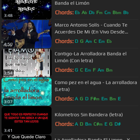
Banda el Limón
Chords:
E
A
D
F
C
B
B
b
b
b
m
m
bm
b
3:48
Marco Antonio Solís - Cuando Te
Acuerdes De Mi (En Vivo Desde
Buenos Aires)
Chords:
D
G
A
C
E
E
m
m
b
4:50
Contigo-La Arrolladora Banda el
Limón (Con letra)
Chords:
G
C
E
F
A
B
m
m
m
3:54
Como pez en el agua - La arrolladora
(Letra)
Chords:
A
G
D
F#
E
B
E
m
m
m
3:07
Kilometros Sin Bandera (letra)
Chords:
A
D
B
C#
E
G
D#
m
m
3:41
La Arrolladora Banda El Limon - Y