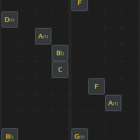
F
D
m
A
m
B
b
C
F
A
m
B
G
b
m