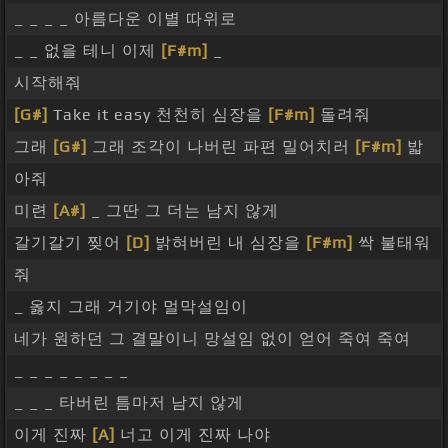
_ _ _ _ 아름다운 이별 따위로
_ _ 없을 테니 이제
[F#m]
_
시작해줘
[G#]
Take it easy 천천히 심장을
[F#m]
돌려줘
그래
[G#]
그래 조각이 나버린 파편 밀어치러
[F#m]
밟
아줘
미련
[A#]
_ 그딴 그 더는 남지 않게
갈기갈기 찢어
[D]
밝혀버린 내 심장을
[F#m]
싹 불태워
줘
_ 옳지 그래 거기야 멀막설임이
네가 원하던 그 결말이니 망설임 없이 얻어 죽여 죽여
_ _ _ _ _ _ _ _
_ _ _ 타버린 틈마저 남지 않게
이게 진짜
[A]
너고 이게 진짜 나야