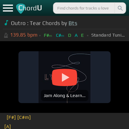
C
U
hord
Outro : Tear Chords by
Bts
139.85
bpm
Standard Tuning (EADGBE)
F#
C#
D
A
E
m
m
Jam Along & Learn...
[F#]
[C#m]
[A]