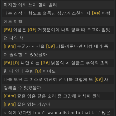
하지만 이제 쓰지 말아 빌려
때는 진작에 혐오로 얼룩진 심장과 스친의 저
[A#]
바람
에도 이별
[F#]
이별은
[G#]
거짓뿐이여 나의 영극 때 오고야 말았
던 나의 색
[F#m]
누군가 시간을
[G#]
되돌려준다면 어쩜 내가 좀
더 솔직할 수 있었을까
[F#]
[D]
나만 아는
[G#]
낡음의 네 얼굴도 추억의 초라
한 내 안에 우린
[D]
버텨도
나를 보던 그 미소로 여전히 넌 나를 그렇게 또
[C#]
사
랑해줄 수 있었을까
[C#m]
좋은 영혼 같은 소리 좀 그만해 어차피 원래
[F#m]
끝은 있는 거잖아
시작이 있다면 I don't wanna listen to that 너무 많은