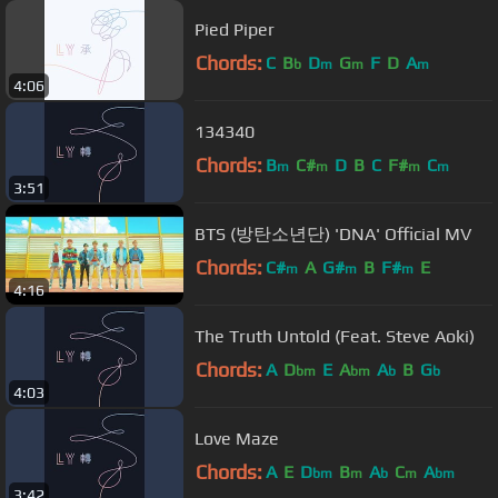
Pied Piper
Chords:
C
B
D
G
F
D
A
b
m
m
m
4:06
134340
Chords:
B
C#
D
B
C
F#
C
m
m
m
m
3:51
BTS (방탄소년단) 'DNA' Official MV
Chords:
C#
A
G#
B
F#
E
m
m
m
4:16
The Truth Untold (Feat. Steve Aoki)
Chords:
A
D
E
A
A
B
G
bm
bm
b
b
4:03
Love Maze
Chords:
A
E
D
B
A
C
A
bm
m
b
m
bm
3:42