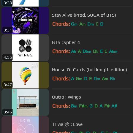
3:38
Stay Alive (Prod. SUGA of BTS)
Chords:
G
A
D
C
D
m
m
m
3:31
BTS Cypher 4
Chords:
A
A
D
D
E
C
A
b
bm
b
bm
4:55
House Of Cards (full length edition)
Chords:
A
G
D
E
D
A
B
m
m
m
b
3:47
Outro : Wings
Chords:
B
F#
G
D
A
F#
A#
m
m
3:46
Trivia 承 : Love