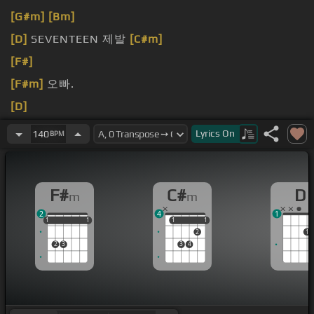
[G#m]
[Bm]
[D]
SEVENTEEN 제발
[C#m]
[F#]
[F#m]
오빠.
[D]
[C#m]
Lyrics
On
140
BPM
F#
C#
D
m
m
2
4
1
1
1
1
1
1
1
1
1
1
1
2
1
2
3
3
4