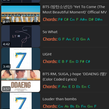
BTS (방탄소년단) 'Yet To Come (The
Most Beautiful Moment)' Official MV
Chords:
F#
C#
C
F
A#
D#
D#
m
m
m
4:41
So What
Chords:
G
F
A
C
D
G
A
m
m
4:42
UGH!
Chords:
E
B
F
E
D
F#
C#
m
3:46
BTS RM, SUGA, j-hope 'DDAENG (땡)'
(Color Coded Lyrics)
Chords:
F
A
E
D
E
E
C
m
b
m
3:57
Louder than bombs
Chords:
C
A
B
E
F
G
F
m
b
b
b
m
m