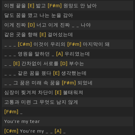
이젠 끝을
[E]
밟고
[F#m]
원망도 안 남아
달도 꿈을 깼고 나는 눈을 감아
이게 진짜
[D]
너고 이게 진짜 _ _ 나야
같은 곳을 향해
[E]
걸어섰는데
_ _ _
[C#m]
이것이 우리의
[F#m]
마지막이 돼
_ _ _ 영원을 말하던 _
[A]
우리였는데
_ _
[E]
간차없이 서로를
[D]
부수는
_ _ _ 같은 꿈을 꿨다
[E]
생각했는데
_ _ 그 꿈은 미래 속 꿈을
[F#m]
되었네
심장이 찢겨져 차단이
[E]
불태워져
고통과 미련 그 무엇도 남지 않게
[F#m]
_
You're my tear
[C#m]
You're my _ _
[A]
_