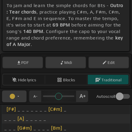
To jam and learn the simple chords for Bts -
Outro
: Tear chords
, practice playing C#m, A, F#m, C#m,
E, F#m and E in sequence. To master the tempo,
it's wise to start at
69 BPM
before aiming for the
song's
140 BPM
. Configure the capo to your vocal
range and chord preference, remembering the
key
of A Major
.
PDF
Midi
Edit
Hide lyrics
Blocks
Traditional
Autoscroll
[F#]
_ _ _ _ _ _ _
[C#m]
_
_ _ _
[A]
_ _ _ _ _
_ _ _
[G#m]
_ _ _ _
[Bm]
_