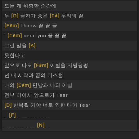
모든 게 위험한 순간에
두
[D]
글자가 중은
[C#]
우리의 끝
[F#m]
I know 끝 끝 끝
I
[C#m]
need you 끝 끝 끝
그런 말을
[A]
못한다고
앞으로 나도
[F#m]
이별을 지평평평
넌 내 시작과 끝의 디스털
나의
[C#m]
만남과 나의 이별
전부 이어서 앞으로가 Fear
[D]
반복될 거야 너로 인한 태어 Tear
_
[F]
_ _ _ _ _ _ _
_ _ _ _ _ _ _
[N]
_