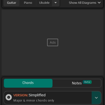
Guitar
Piano
Ukulele
Show
All Diagrams
Chords
Beta
Notes
Simplified
VERSION:
Major & minor chords only