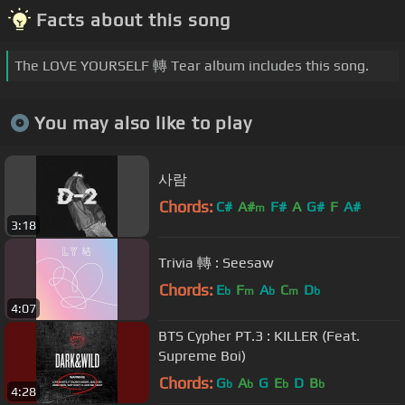
Facts about this song
The LOVE YOURSELF 轉 Tear album includes this song.
You may also like to play
사람
Chords:
C#
A#
F#
A
G#
F
A#
m
3:18
Trivia 轉 : Seesaw
Chords:
E
F
A
C
D
b
m
b
m
b
4:07
BTS Cypher PT.3 : KILLER (Feat.
Supreme Boi)
Chords:
G
A
G
E
D
B
b
b
b
b
4:28