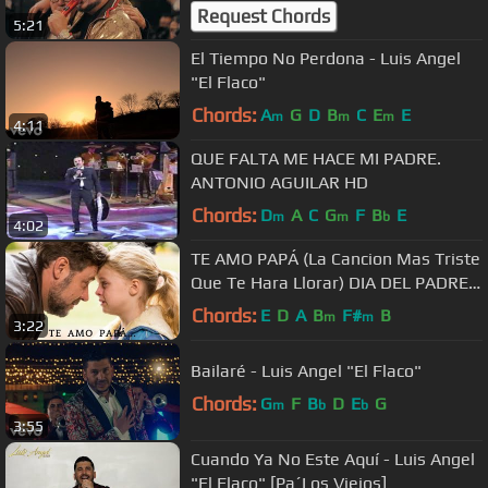
Request Chords
5:21
El Tiempo No Perdona - Luis Angel
"El Flaco"
Chords:
A
G
D
B
C
E
E
m
m
m
4:11
QUE FALTA ME HACE MI PADRE.
ANTONIO AGUILAR HD
Chords:
D
A
C
G
F
B
E
m
m
b
4:02
TE AMO PAPÁ (La Cancion Mas Triste
Que Te Hara Llorar) DIA DEL PADRE -
Nathali Torres
Chords:
E
D
A
B
F#
B
m
m
3:22
Bailaré - Luis Angel "El Flaco"
Chords:
G
F
B
D
E
G
m
b
b
3:55
Cuando Ya No Este Aquí - Luis Angel
"El Flaco" [Pa´Los Viejos]