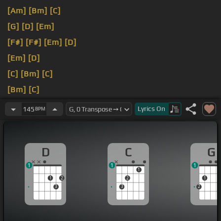
[Am]
[Bm]
[C]
[G]
[D]
[Em]
[F#]
[F#]
[Em]
[D]
[Em]
[D]
[C]
[Bm]
[C]
[Bm]
[C]
[D]
[G]
Lyrics
On
145
BPM
D
C
G
1
1
1
1
1
2
2
1
3
3
2