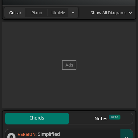
Guitar
Piano
Ukulele
Show
All Diagrams
Chords
Beta
Notes
Simplified
VERSION: