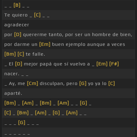
_ _
[B]
_ _
Te quiero _
[C]
_ _
agradecer
por
[D]
quererme tanto, por ser un hombre de bien,
por darme un
[Em]
buen ejemplo aunque a veces
[Bm]
[C]
te falle.
_ El
[D]
mejor papá que sí vuelvo a _
[Em]
[F#]
nacer. _ _
_ Ay, me
[Cm]
disculpan, pero
[G]
yo ya lo
[C]
aparté.
[Bm]
_
[Am]
_
[Bm]
_
[Am]
_ _
[G]
_
[C]
_
[Bm]
_
[Am]
_
[G]
_
[Am]
_ _
_ _ _
[G]
_ _ _
_ _ _ _ _ _