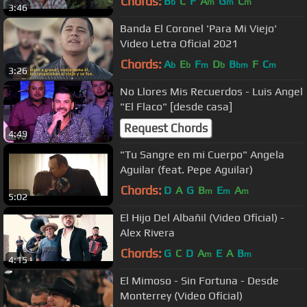
Chords:
B
C
F
A
G
C
b
m
m
m
3:46
Banda El Coronel 'Para Mi Viejo'
Video Letra Oficial 2021
Chords:
A
E
F
D
B
F
C
b
b
m
b
bm
m
3:26
No Llores Mis Recuerdos - Luis Angel
"El Flaco" [desde casa]
Request Chords
4:49
"Tu Sangre en mi Cuerpo" Angela
Aguilar (feat. Pepe Aguilar)
Chords:
D
A
G
B
E
A
m
m
m
5:02
El Hijo Del Albañil (Video Oficial) -
Alex Rivera
Chords:
G
C
D
A
E
A
B
m
m
4:15
El Mimoso - Sin Fortuna - Desde
Monterrey (Video Oficial)