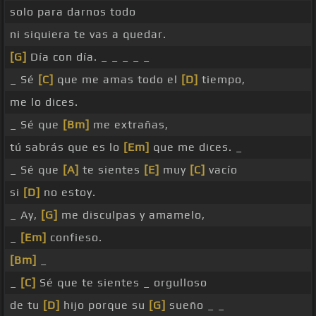
solo para darnos todo
ni siquiera te vas a quedar.
[G]
Día con día. _ _ _ _ _
_ Sé
[C]
que me amas todo el
[D]
tiempo,
me lo dices.
_ Sé que
[Bm]
me extrañas,
tú sabrás que es lo
[Em]
que me dices. _
_ Sé que
[A]
te sientes
[E]
muy
[C]
vacío
si
[D]
no estoy.
_ Ay,
[G]
me disculpas y amamelo,
_
[Em]
confieso.
[Bm]
_
_
[C]
Sé que te sientes _ orgulloso
de tu
[D]
hijo porque su
[G]
sueño _ _