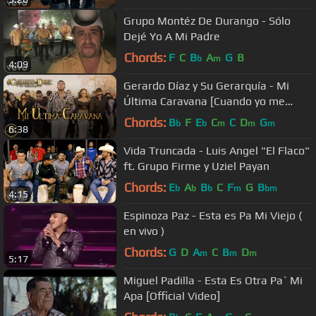
Grupo Montéz De Durango - Sólo
Dejé Yo A Mi Padre
Chords:
F
C
B
A
G
B
b
m
4:09
Gerardo Díaz y Su Gerarquía - Mi
Última Caravana [Cuando yo me
muera] (Video Oficial)
Chords:
B
F
E
C
C
D
G
b
b
m
m
m
6:38
Vida Truncada - Luis Angel "El Flaco"
ft. Grupo Firme y Uziel Payan
Chords:
E
A
B
C
F
G
B
b
b
b
m
bm
4:15
Espinoza Paz - Esta es Pa Mi Viejo (
en vivo )
Chords:
G
D
A
C
B
D
m
m
m
5:17
Miguel Padilla - Esta Es Otra Pa` Mi
Apa [Official Video]