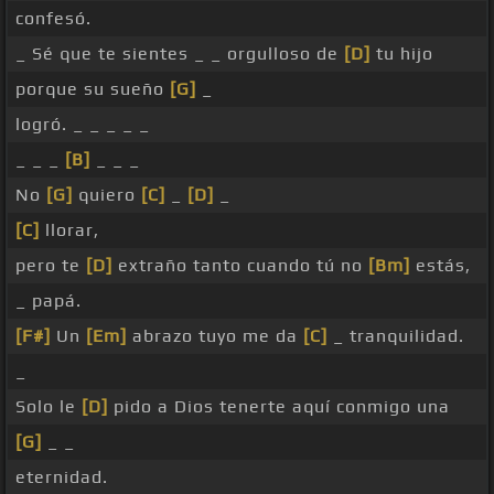
confesó.
_ Sé que te sientes _ _ orgulloso de
[D]
tu hijo
porque su sueño
[G]
_
logró. _ _ _ _ _
_ _ _
[B]
_ _ _
No
[G]
quiero
[C]
_
[D]
_
[C]
llorar,
pero te
[D]
extraño tanto cuando tú no
[Bm]
estás,
_ papá.
[F#]
Un
[Em]
abrazo tuyo me da
[C]
_ tranquilidad.
_
Solo le
[D]
pido a Dios tenerte aquí conmigo una
[G]
_ _
eternidad.