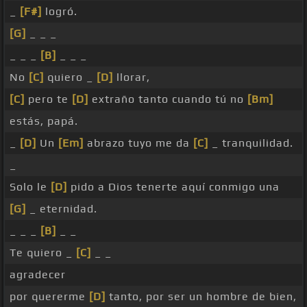
_
[F#]
logró.
[G]
_ _ _
_ _ _
[B]
_ _ _
No
[C]
quiero _
[D]
llorar,
[C]
pero te
[D]
extraño tanto cuando tú no
[Bm]
estás, papá.
_
[D]
Un
[Em]
abrazo tuyo me da
[C]
_ tranquilidad.
_
Solo le
[D]
pido a Dios tenerte aquí conmigo una
[G]
_ eternidad.
_ _ _
[B]
_ _
Te quiero _
[C]
_ _
agradecer
por quererme
[D]
tanto, por ser un hombre de bien,