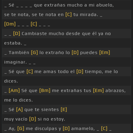
_ Sé _ _ _ _ que extrañas mucho a mi abuelo,
se te nota, se te nota en
[C]
tu mirada. _
[Dm]
_ _ _
[C]
_ _ _
_ _
[D]
Cambiaste mucho desde que él ya no
estaba. _
_ También
[G]
lo extraño lo
[D]
puedes
[Em]
imaginar. _ _
_ Sé que
[C]
me amas todo el
[D]
tiempo, me lo
dices.
_
[Am]
Sé que
[Bm]
me extrañas tus
[Em]
abrazos,
me lo dices.
_ Sé
[A]
que te sientes
[E]
muy vacío
[D]
si no estoy.
_ Ay,
[G]
me disculpas y
[D]
amamelo, _
[C]
_