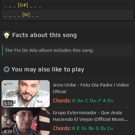
_ _ _
[G#]
_ _ _
_ _ _ _
[N]
_ _
Facts about this song
The Fin De Año album includes this song.
You may also like to play
Jessi Uribe - Feliz Día Padre l Video
Oficial
Chords:
G
A
C
D
F
A
E
m
m
m
3:19
Grupo Exterminador - Que Anda
Haciendo El Viejon (Official Music
Video)
Chords:
B
E
G
B
G
E
C
b
b
b
m
4:39