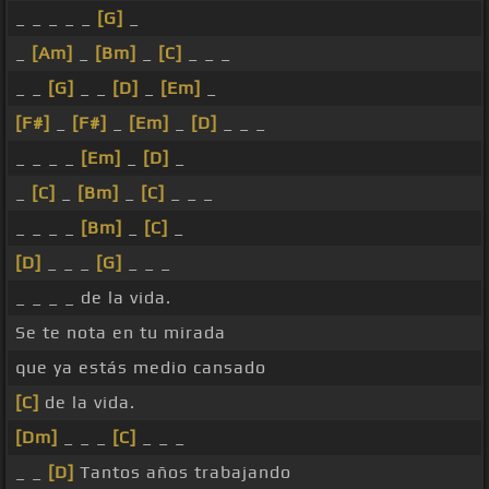
_ _ _ _ _
[G]
_
_
[Am]
_
[Bm]
_
[C]
_ _ _
_ _
[G]
_ _
[D]
_
[Em]
_
[F#]
_
[F#]
_
[Em]
_
[D]
_ _ _
_ _ _ _
[Em]
_
[D]
_
_
[C]
_
[Bm]
_
[C]
_ _ _
_ _ _ _
[Bm]
_
[C]
_
[D]
_ _ _
[G]
_ _ _
_ _ _ _ de la vida.
Se te nota en tu mirada
que ya estás medio cansado
[C]
de la vida.
[Dm]
_ _ _
[C]
_ _ _
_ _
[D]
Tantos años trabajando