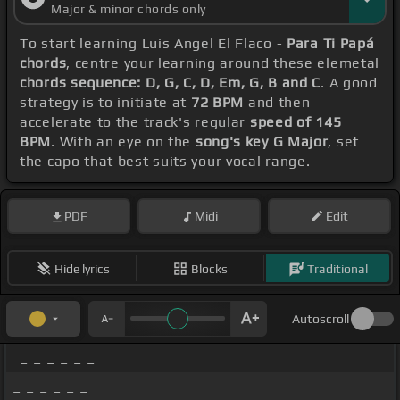
Major & minor chords only
To start learning Luis Angel El Flaco -
Para Ti Papá
chords
, centre your learning around these elemetal
chords sequence: D, G, C, D, Em, G, B and C
. A good
strategy is to initiate at
72 BPM
and then
accelerate to the track's regular
speed of 145
BPM
. With an eye on the
song's key G Major
, set
the capo that best suits your vocal range.
PDF
Midi
Edit
Hide lyrics
Blocks
Traditional
Autoscroll
_ _ _ _ _ _
_ _ _ _ _ _