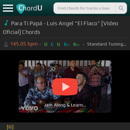
C
U
hord
Para Ti Papá - Luis Angel "El Flaco" [Video
Oficial] Chords
145.05
bpm
Standard Tuning (EADGBE)
D
C
G
E
B
m
m
Jam Along & Learn...
[G]