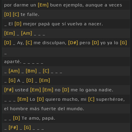
por darme un
[Em]
buen ejemplo, aunque a veces
[D]
[C]
te falle.
_ El
[D]
mejor papá que sí vuelvo a nacer.
[Em]
_
[Am]
_ _ _
[D]
_ Ay,
[C]
me disculpan,
[D#]
pero
[D]
yo ya lo
[G]
_
aparté. _ _ _ _ _
_
[Am]
_
[Bm]
_
[C]
_ _ _
_
[G]
A _
[D]
_
[Em]
[F#]
usted
[Em]
[Em]
no
[D]
me lo gana nadie.
_ _ _
[Em]
Lo
[D]
quiero mucho, mi
[C]
superhéroe,
el hombre más fuerte del mundo.
_ _
[D]
Te amo, papá.
_
[F#]
_
[G]
_ _ _