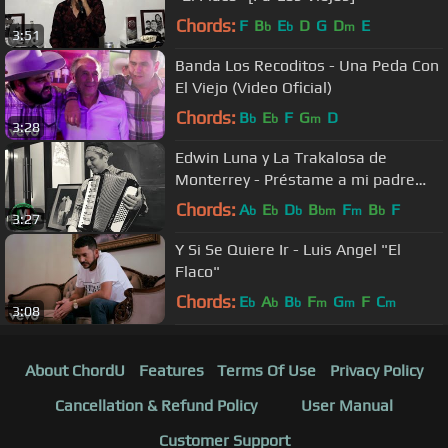
Chords:
F
B
E
D
G
D
E
b
b
m
3:51
Banda Los Recoditos - Una Peda Con
El Viejo (Video Oficial)
Chords:
B
E
F
G
D
b
b
m
3:28
Edwin Luna y La Trakalosa de
Monterrey - Préstame a mi padre
(Video Oficial)
Chords:
A
E
D
B
F
B
F
b
b
b
bm
m
b
3:27
Y Si Se Quiere Ir - Luis Angel "El
Flaco"
Chords:
E
A
B
F
G
F
C
b
b
b
m
m
m
3:08
About ChordU
Features
Terms Of Use
Privacy Policy
Cancellation & Refund Policy
User Manual
Customer Support