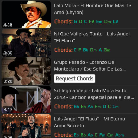
Lalo Mora - El Hombre Que Más Te
Amó (Chyron)
Chords:
G
D
C
F#
E
D
C#
m
m
3:18
Ni Que Valieras Tanto - Luis Angel
"El Flaco"
Chords:
C
F
B
D
A
G
b
m
m
3:30
Grupo Pesado - Lorenzo De
Monteclaro / Ese Señor De Las
Canas (En Vivo En La Cantina)
Request Chords
3:28
Si Llego a Viejo - Lalo Mora Exito
2012 - Cancion especial para el dia
del padre
Chords:
B
E
A
F
D
C
C
b
b
b
m
m
4:17
Luis Angel "El Flaco" - Mi Eterno
Amor Secreto
Chords:
E
B
A
C
F
C
A
b
b
b
m
m
bm
3:26