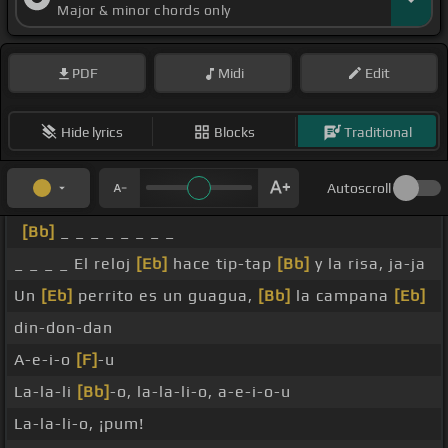
Major & minor chords only
PDF
Midi
Edit
Hide lyrics
Blocks
Traditional
Autoscroll
[Bb]
_ _ _ _ _ _ _ _
_ _ _ _ El reloj
[Eb]
hace tip-tap
[Bb]
y la risa, ja-ja
Un
[Eb]
perrito es un guagua,
[Bb]
la campana
[Eb]
din-don-dan
A-e-i-o
[F]
-u
La-la-li
[Bb]
-o, la-la-li-o, a-e-i-o-u
La-la-li-o, ¡pum!