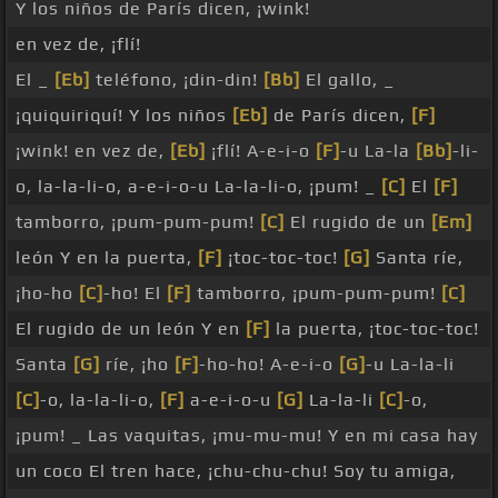
Y los niños de París dicen, ¡wink!
en vez de, ¡flí!
El _
[Eb]
teléfono, ¡din-din!
[Bb]
El gallo, _
¡quiquiriquí! Y los niños
[Eb]
de París dicen,
[F]
¡wink! en vez de,
[Eb]
¡flí! A-e-i-o
[F]
-u La-la
[Bb]
-li-
o, la-la-li-o, a-e-i-o-u La-la-li-o, ¡pum! _
[C]
El
[F]
tamborro, ¡pum-pum-pum!
[C]
El rugido de un
[Em]
león Y en la puerta,
[F]
¡toc-toc-toc!
[G]
Santa ríe,
¡ho-ho
[C]
-ho! El
[F]
tamborro, ¡pum-pum-pum!
[C]
El rugido de un león Y en
[F]
la puerta, ¡toc-toc-toc!
Santa
[G]
ríe, ¡ho
[F]
-ho-ho! A-e-i-o
[G]
-u La-la-li
[C]
-o, la-la-li-o,
[F]
a-e-i-o-u
[G]
La-la-li
[C]
-o,
¡pum! _ Las vaquitas, ¡mu-mu-mu! Y en mi casa hay
un coco El tren hace, ¡chu-chu-chu! Soy tu amiga,