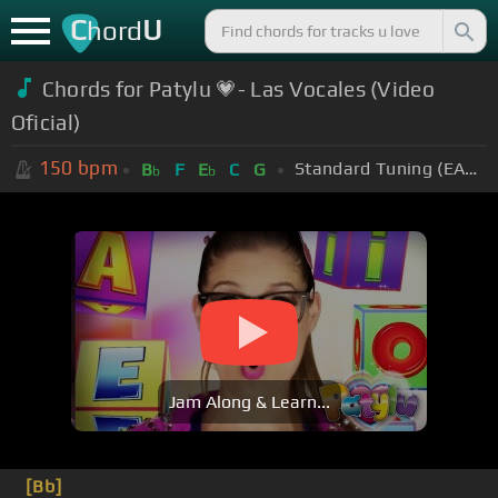
C
U
hord
Chords for Patylu 💗- Las Vocales (Video
Oficial)
150
bpm
Standard Tuning (EADGBE)
B
F
E
C
G
b
b
Jam Along & Learn...
[Bb]