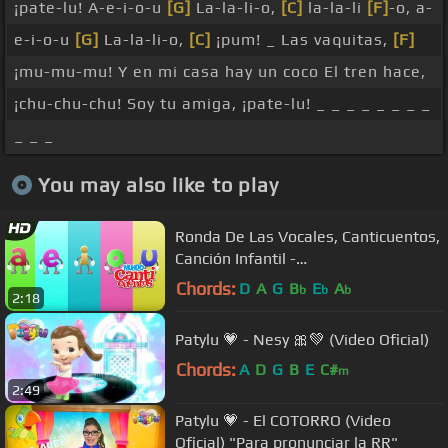
¡pate-lu! A-e-i-o-u
[G]
La-la-li-o,
[C]
la-la-li
[F]
-o, a-
e-i-o-u
[G]
La-la-li-o,
[C]
¡pum! _ Las vaquitas,
[F]
¡mu-mu-mu! Y en mi casa hay un coco El tren hace,
¡chu-chu-chu! Soy tu amiga, ¡pate-lu! _ _ _ _ _ _ _ _
_ _ _
You may also like to play
Ronda De Las Vocales, Canticuentos,
Canción Infantil -
MundoCanticuentos
Chords:
D
A
G
B
E
A
b
b
b
2:18
Patylu 💗 - Nesy 🎀💚 (Video Oficial)
Chords:
A
D
G
B
E
C#
m
2:49
Patylu 💗 - El COTORRO (Video
Oficial) "Para pronunciar la RR"