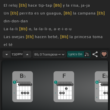
El reloj
[Eb]
hace tip-tap
[Bb]
y la risa, ja-ja
Un
[Eb]
perrito es un guagua,
[Bb]
la campana
[Eb]
din-don-dan
La-la-li
[Bb]
-o, la-la-li-o, a-e-i-o-u
Las ovejas
[Eb]
hacen bebé,
[Bb]
la princesa toma
el té
-meme,
[Bb]
a dormir se va el bebé
Lyrics
On
150
BPM
Las ovejas
[Eb]
hacen bebé,
[Bb]
la princesa toma
el té
B
F
E
b
b
[Bb]
a dormir se va el bebé
1
1
6
1
1
1
1
1
1
1
1
1
1
1
2
2
3
4
3
4
2
3