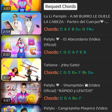
Request Chords
3:07
Lu Li Pampín - A MI BURRO LE DUELE
LA CABEZA - Partes del Cuerpo!💗-
Official Video
Chords:
D
A
E
B
E
G
F#
m
m
2:54
Patylu 💗 - El Abecedario (Video
Oficial)
Chords:
C
G
D
A
F
E
B
2:07
Tatiana - ¡Hey Gato!
Chords:
C
G
D
E
F
B
D
m
b
m
3:18
Patylu 💗 - Shampiñón 🐌(Video
Oficial) “RÁPIDO y LENTO!!!”
Chords:
D
G
A
B
F
m
3:47
Patylu - Cangrejinho Playeiro (Video