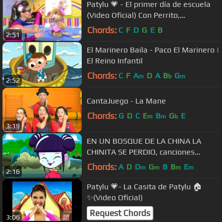
Patylu 💗 - El primer día de escuela
(Video Oficial) Con Perrito,
Hermanita, Bi Bot, Bel Bot y Nesy
Chords:
C
F
D
G
E
B
2:51
El Marinero Baila - Paco El Marinero |
El Reino Infantil
Chords:
C
F
A
D
A
B
G
m
b
m
2:52
CantaJuego - La Mane
Chords:
G
D
C
E
B
G
E
m
m
b
3:19
EN UN BOSQUE DE LA CHINA LA
CHINITA SE PERDIO, canciones
infantiles
Chords:
A
D
D
G
B
B
E
m
m
m
m
2:16
Patylu 💗- La Casita de Patylu 🏠
✨(Video Oficial)
Request Chords
3:06