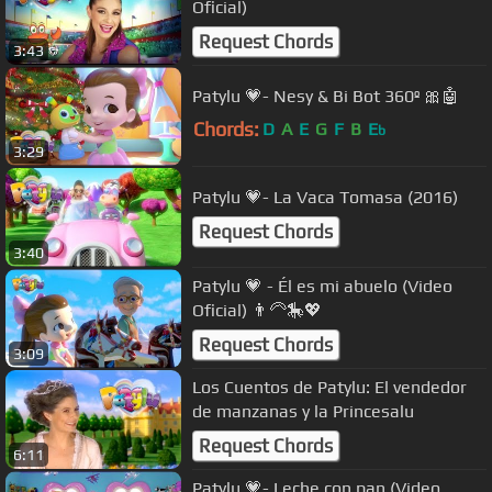
Oficial)
Request Chords
3:43
Patylu 💗- Nesy & Bi Bot 360º 🎀🤖
Chords:
D
A
E
G
F
B
E
b
3:29
Patylu 💗- La Vaca Tomasa (2016)
Request Chords
3:40
Patylu 💗 - Él es mi abuelo (Video
Oficial) 👨‍🦳🎠💖
Request Chords
3:09
Los Cuentos de Patylu: El vendedor
de manzanas y la Princesalu
Request Chords
6:11
Patylu 💗- Leche con pan (Video