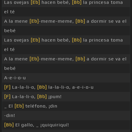
Las ovejas
[Eb]
hacen bebé,
[Bb]
la princesa toma
el té
A la mene
[Eb]
-meme-meme,
[Bb]
a dormir se va el
bebé
Las ovejas
[Eb]
hacen bebé,
[Bb]
la princesa toma
el té
A la mene
[Eb]
-meme-meme,
[Bb]
a dormir se va el
bebé
A-e-i-o-u
[F]
La-la-li-o,
[Bb]
la-la-li-o, a-e-i-o-u
[F]
La-la-li-o,
[Bb]
¡pum!
_ El
[Eb]
teléfono, ¡din
-din!
[Bb]
El gallo, _ ¡quiquiriquí!