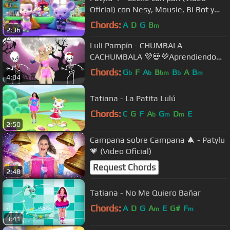
Oficial) con Nesy, Mousie, Bi Bot y
Bel Bot
Chords:
A
D
G
B
m
2:36
Luli Pampín - CHUMBALA
CACHUMBALA 💜💀💜Aprendiendo
las Horas del Reloj ⏰🕰2018 Official
Chords:
G
F
A
B
B
A
B
b
b
bm
b
m
4:04
Video
Tatiana - La Patita Lulú
Chords:
C
G
F
A
G
D
E
b
m
m
2:50
Campana sobre Campana 🎄 - Patylu
💗 (Video Oficial)
Request Chords
2:48
Tatiana - No Me Quiero Bañar
Chords:
A
D
G
A
E
G#
F
m
m
3:41