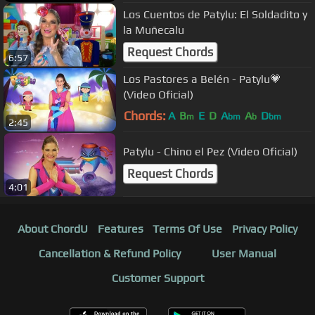
Los Cuentos de Patylu: El Soldadito y
la Muñecalu
Request Chords
6:57
Los Pastores a Belén - Patylu💗
(Video Oficial)
Chords:
A
B
E
D
A
A
D
m
bm
b
bm
2:45
Patylu - Chino el Pez (Video Oficial)
Request Chords
4:01
About ChordU
Features
Terms Of Use
Privacy Policy
Cancellation & Refund Policy
User Manual
Customer Support