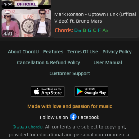
3:29
Mark Ronson - Uptown Funk (Official
Video) ft. Bruno Mars
Chords:
D
B
G
C
F
A
m
b
4:31
About ChordU
Features
Terms Of Use
Privacy Policy
Cancellation & Refund Policy
User Manual
Customer Support
Made with love and passion for music
Follow us on
Facebook
All contents are subject to copyright,
©
2023
ChordU.
provided for educational and personal non-commercial