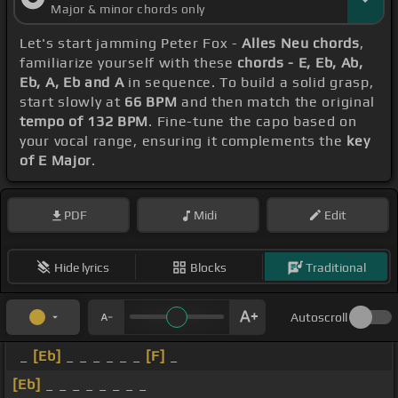
Major & minor chords only
Let's start jamming Peter Fox -
Alles Neu chords
,
familiarize yourself with these
chords - E, Eb, Ab,
Eb, A, Eb and A
in sequence. To build a solid grasp,
start slowly at
66 BPM
and then match the original
tempo of 132 BPM
. Fine-tune the capo based on
your vocal range, ensuring it complements the
key
of E Major
.
PDF
Midi
Edit
Hide lyrics
Blocks
Traditional
Autoscroll
_
[Eb]
_ _ _ _ _ _
[F]
_
[Eb]
_ _ _ _ _ _ _ _