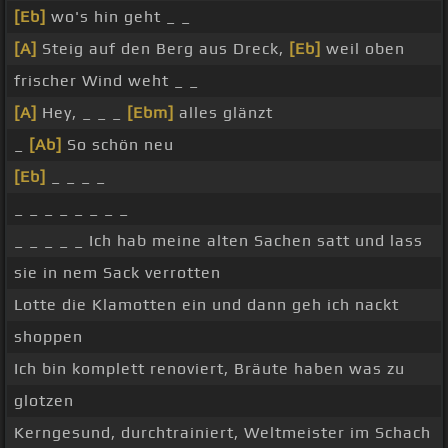
[Eb]
wo's hin geht _ _
[A]
Steig auf den Berg aus Dreck,
[Eb]
weil oben
frischer Wind weht _ _
[A]
Hey, _ _ _
[Ebm]
alles glänzt
_
[Ab]
So schön neu
[Eb]
_ _ _ _
_ _ _ _ _ _ _ _
_ _ _ _ _ Ich hab meine alten Sachen satt und lass
sie in nem Sack verrotten
Lotte die Klamotten ein und dann geh ich nackt
shoppen
Ich bin komplett renoviert, Bräute haben was zu
glotzen
Kerngesund, durchtrainiert, Weltmeister im Schach