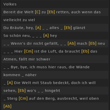
Volkes
Bereit die Welt
[C]
zu
[Eb]
retten, auch wenn das
vielleicht zu viel
Du Bräute, hey,
[A]
_ _ alles _
[Eb]
glänzt
So schön neu, _ _ _
[A]
hey
_ _ Wenn's dir nicht gefällt, _ _
[Ab]
mach
[Eb]
neu
_ _ _ Hier
[Cm]
ist die Luft, da braucht
[Eb]
das
Atmen, fällt mir schwer
_ _ Bye, bye, ich muss hier raus, die Wände
kommen _ näher
_
[A]
Die Welt mit Staub bedeckt, doch ich will
sehen,
[Eb]
wo's _ _ hingeht
_ Steig
[Cm]
auf den Berg, ausbrecht, weil oben
[Ab]