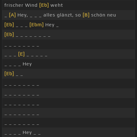
frischer Wind
[Eb]
weht
_
[A]
Hey, _ _ _ alles glänzt, so
[B]
schön neu
[Eb]
_ _ _
[Ebm]
Hey _
[Eb]
_ _ _ _ _ _ _ _
_ _ _ _ _ _ _ _
_ _ _
[E]
_ _ _ _ _
_ _ _ _ Hey
[Eb]
_ _
_ _ _ _ _ _ _ _
_ _ _ _ _ _ _ _
_ _ _ _ _ _ _ _
_ _ _ _ _ _ _ _
_ _ _ _ _ _ _ _
_ _ _ _ Hey _ _