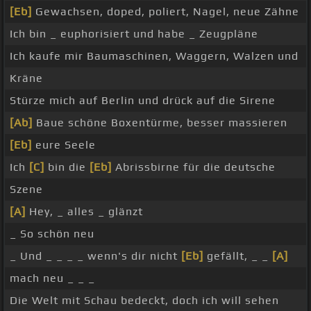
[Eb]
Gewachsen, doped, poliert, Nagel, neue Zähne
Ich bin _ euphorisiert und habe _ Zeugpläne
Ich kaufe mir Baumaschinen, Waggern, Walzen und
Kräne
Stürze mich auf Berlin und drück auf die Sirene
[Ab]
Baue schöne Boxentürme, besser massieren
[Eb]
eure Seele
Ich
[C]
bin die
[Eb]
Abrissbirne für die deutsche
Szene
[A]
Hey, _ alles _ glänzt
_ So schön neu
_ Und _ _ _ _ wenn's dir nicht
[Eb]
gefällt, _ _
[A]
mach neu _ _ _
Die Welt mit Schau bedeckt, doch ich will sehen