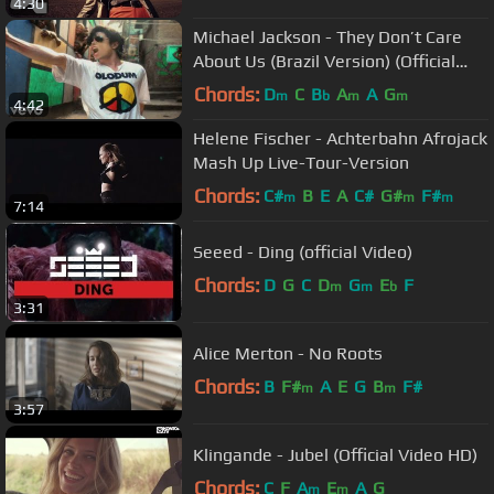
4:30
Michael Jackson - They Don’t Care
About Us (Brazil Version) (Official
Video)
Chords:
D
C
B
A
A
G
m
b
m
m
4:42
Helene Fischer - Achterbahn Afrojack
Mash Up Live-Tour-Version
Chords:
C#
B
E
A
C#
G#
F#
m
m
m
7:14
Seeed - Ding (official Video)
Chords:
D
G
C
D
G
E
F
m
m
b
3:31
Alice Merton - No Roots
Chords:
B
F#
A
E
G
B
F#
m
m
3:57
Klingande - Jubel (Official Video HD)
Chords:
C
F
A
E
A
G
m
m