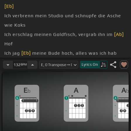
[Eb]
Ich verbrenn mein Studio und schnupfe die Asche
wie Koks
Ich erschlag meinen Goldfisch, vergrab ihn im
[Ab]
Hof
Ich jag
[Eb]
meine Bude hoch, alles was ich hab
lass ich los
Lyrics
On
132
BPM
Mein altes Leben schmeckt wie Labrigatou, brat
mir ein Prachtsteak
E
A
A
b
b
bin das Update Peter Fox 1.1
6
1
4
Ich will Abschäden feiern, doch mein Teich ist klein
1
1
1
1
1
1
1
2
3
2
2
3
4
3
4