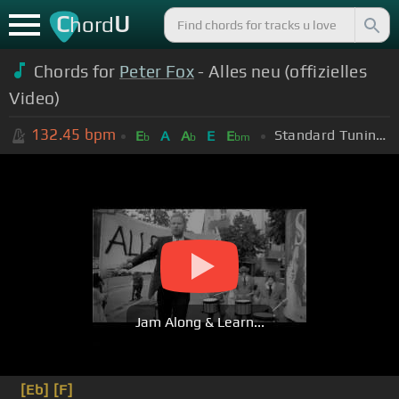
C
U
hord
Chords for
Peter Fox
- Alles neu (offizielles
Video)
132.45
bpm
Standard Tuning (EADGBE)
E
A
A
E
E
b
b
bm
Jam Along & Learn...
[Eb]
[F]