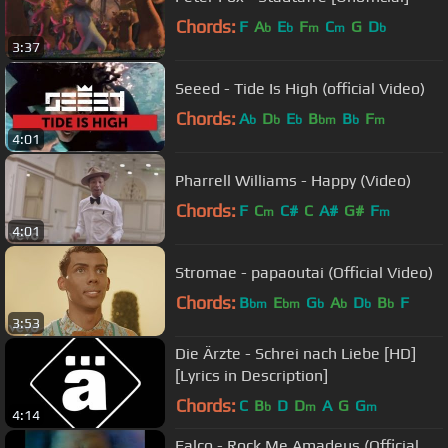
Chords:
F
A
E
F
C
G
D
b
b
m
m
b
3:37
Seeed - Tide Is High (official Video)
Chords:
A
D
E
B
B
F
b
b
b
bm
b
m
4:01
Pharrell Williams - Happy (Video)
Chords:
F
C
C#
C
A#
G#
F
m
m
4:01
Stromae - papaoutai (Official Video)
Chords:
B
E
G
A
D
B
F
bm
bm
b
b
b
b
3:53
Die Ärzte - Schrei nach Liebe [HD]
[Lyrics in Description]
Chords:
C
B
D
D
A
G
G
b
m
m
4:14
Falco - Rock Me Amadeus (Official