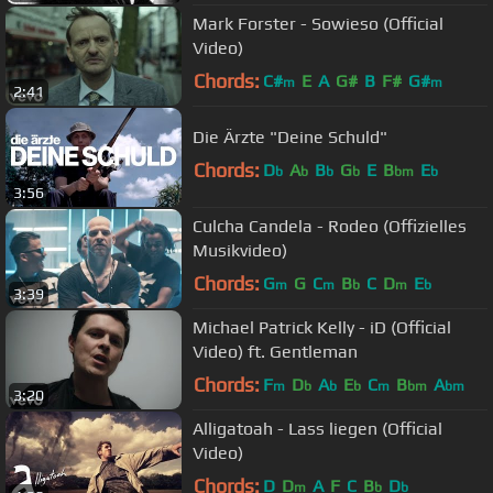
Mark Forster - Sowieso (Official
Video)
Chords:
C#
E
A
G#
B
F#
G#
m
m
2:41
Die Ärzte "Deine Schuld"
Chords:
D
A
B
G
E
B
E
b
b
b
b
bm
b
3:56
Culcha Candela - Rodeo (Offizielles
Musikvideo)
Chords:
G
G
C
B
C
D
E
m
m
b
m
b
3:39
Michael Patrick Kelly - iD (Official
Video) ft. Gentleman
Chords:
F
D
A
E
C
B
A
m
b
b
b
m
bm
bm
3:20
Alligatoah - Lass liegen (Official
Video)
Chords:
D
D
A
F
C
B
D
m
b
b