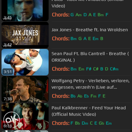
Video)
Chords:
G
A
D
A
E
B
F
m
m
3:45
Jax Jones - Breathe ft. Ina Wroldsen
Chords:
B
G
A
E
E
B
m
m
3:42
Sean Paul Ft. Blu Cantrell - Breathe (
ORIGINAL )
Chords:
B
E
F#
C#
B
D
C#
m
m
m
3:51
Wolfgang Petry - Verlieben, verloren,
vergessen, verzeih'n (Live auf
Schalke 1998)
Chords:
B
A
E
F
F
E
b
b
b
m
7:38
Paul Kalkbrenner - Feed Your Head
(Official Music Video)
Chords:
F
B
D
C
E
G
E
b
m
b
m
6:18