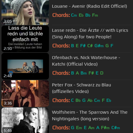
Louane - Avenir (Radio Edit Officiel)
Chords:
C
E
B
F
m
b
b
m
3:05
Lasse redn - Die Ärzte // with Lyrics
(Sing Along) for two People!
Chords:
B
E
F#
C#
G#
G
F
m
2:50
Ofenbach vs. Nick Waterhouse -
Katchi (Official Video)
Chords:
B
A
B
F#
E
D
m
2:48
Peter Fox - Schwarz zu Blau
(offizielles Video)
Chords:
C
B
G
A
C
F
E
b
b
m
b
3:36
Wolfsheim - The Sparrows And The
Nightingales (long version)
Chords:
G
E
E
A
A
F#
C#
m
m
m
m
6:46