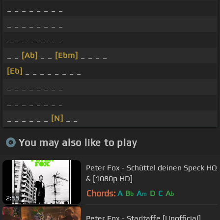
_ _ _ _ _ _ _ _
_ _ _ _ _ _ _ _
_ _ _ _ _ _ _ _
_ _
[Ab]
_ _
[Ebm]
_ _ _ _
[Eb]
_ _ _ _ _ _ _ _
_ _ _ _ _ _ _ _
_ _ _ _ _ _ _ _
_ _ _ _ _ _
[N]
_ _
You may also like to play
Peter Fox - Schüttel deinen Speck HQ
& [1080p HD]
Chords:
A
B
A
D
C
A
b
m
b
2:55
Peter Fox - Stadtaffe [Unofficial]