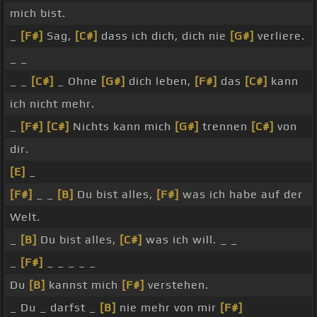
mich bist.
_
[F#]
Sag,
[C#]
dass ich dich, dich nie
[G#]
verliere.
_ _
_ _
[C#]
_ Ohne
[G#]
dich leben,
[F#]
das
[C#]
kann
ich nicht mehr.
_
[F#]
[C#]
Nichts kann mich
[G#]
trennen
[C#]
von
dir.
[E]
_
[F#]
_ _
[B]
Du bist alles,
[F#]
was ich habe auf der
Welt.
_
[B]
Du bist alles,
[C#]
was ich will. _ _
_
[F#]
_ _ _ _ _
Du
[B]
kannst mich
[F#]
verstehen.
_ Du _ darfst _
[B]
nie mehr von mir
[F#]