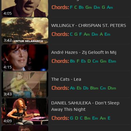
Chords:
F
C
B
G
D
G
A
b
m
m
m
4:05
WILLINGLY - CHRISPIAN ST. PETERS
Chords:
C
G
F
A
D
A
E
m
m
m
3:47
André Hazes - Zij Gelooft In Mij
Chords:
B
F
E
D
C
G
E
b
b
m
m
bm
4:15
The Cats - Lea
Chords:
A
E
D
B
C
D
b
b
b
bm
m
bm
3:43
DANIEL SAHULEKA - Don't Sleep
Away This Night
Chords:
G
D
C
B
E
A
E
m
m
m
4:09