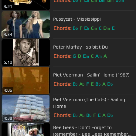
Chords:
B
F
E
C
D
B
B
b
b
m
m
m
bm
3:21
Pussycat - Mississippi
Chords:
B
F
E
C
C
D
E
b
b
m
m
4:34
Peter Maffay - so bist Du
Chords:
G
D
E
C
A
A
m
m
5:10
Piet Veerman - Sailin' Home (1987)
Chords:
E
A
F
E
B
A
D
b
b
b
b
4:06
Piet Veerman (The Cats) - Sailing
Home
Chords:
E
A
B
F
E
A
D
b
b
b
b
4:38
Bee Gees - Don't Forget to
Remember - Bee Gees Remember