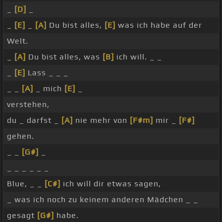
_
[D]
_
_
[E]
_
[A]
Du bist alles,
[E]
was ich habe auf der
Welt.
_
[A]
Du bist alles, was
[B]
ich will. _ _
_
[E]
Lass _ _ _
_ _
[A]
_ mich
[E]
_
verstehen,
du _ darfst _
[A]
nie mehr von
[F#m]
mir _
[F#]
gehen.
_ _
[G#]
_
_ _ _ _ _ _
Blue, _ _
[C#]
ich will dir etwas sagen,
_ was ich noch zu keinem anderen Mädchen _ _
gesagt
[G#]
habe.