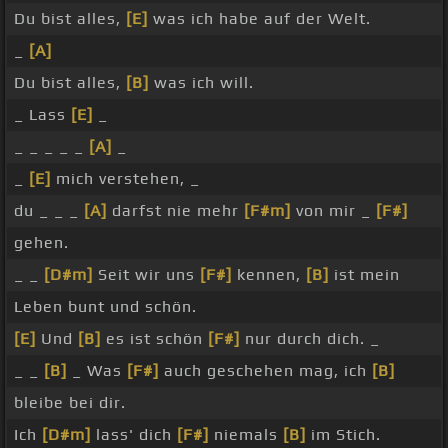
Du bist alles,
[E]
was ich habe auf der Welt.
_
[A]
Du bist alles,
[B]
was ich will.
_ Lass
[E]
_
_ _ _ _ _
[A]
_
_
[E]
mich verstehen, _
du _ _ _
[A]
darfst nie mehr
[F#m]
von mir _
[F#]
gehen.
_ _
[D#m]
Seit wir uns
[F#]
kennen,
[B]
ist mein
Leben bunt und schön.
[E]
Und
[B]
es ist schön
[F#]
nur durch dich. _
_ _
[B]
_ Was
[F#]
auch geschehen mag, ich
[B]
bleibe bei dir.
Ich
[D#m]
lass' dich
[F#]
niemals
[B]
im Stich.