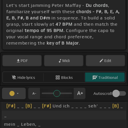
Let's start jamming Peter Maffay -
Du chords
,
familiarize yourself with these
chords - F#, B, E, A,
E, B, F#, B and D#m
in sequence. To build a solid
grasp, start slowly at
47 BPM
and then match the
original
tempo of 95 BPM
. Configure the capo to
your vocal range and chord preference,
remembering the
key of B Major
.
PDF
Midi
Edit
Hide lyrics
Blocks
Traditional
Autoscroll
[F#]
_ _
[B]
_ _
[F#]
Und ich _ _ _ _ seh' _ _ _
[B]
_
_
mein _ Leben, _