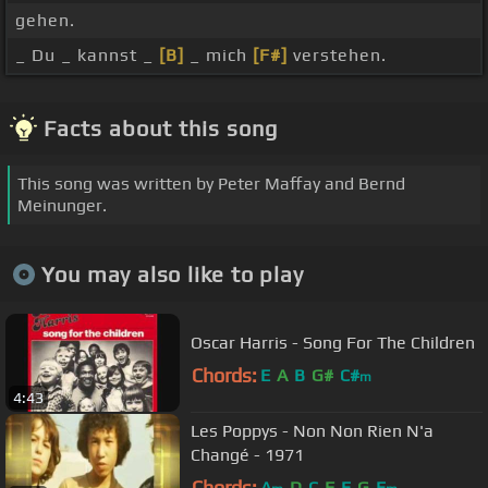
gehen.
_ Du _ kannst _
[B]
_ mich
[F#]
verstehen.
Facts about this song
This song was written by Peter Maffay and Bernd
Meinunger.
You may also like to play
Oscar Harris - Song For The Children
Chords:
E
A
B
G#
C#
m
4:43
Les Poppys - Non Non Rien N'a
Changé - 1971
Chords:
A
D
C
F
E
G
E