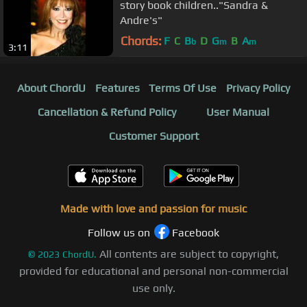
story book children.."Sandra &
Andre's"
Chords:
F
C
B
D
G
B
A
b
m
m
3:11
About ChordU
Features
Terms Of Use
Privacy Policy
Cancellation & Refund Policy
User Manual
Customer Support
Made with love and passion for music
Follow us on
Facebook
All contents are subject to copyright,
©
2023
ChordU.
provided for educational and personal non-commercial
use only.