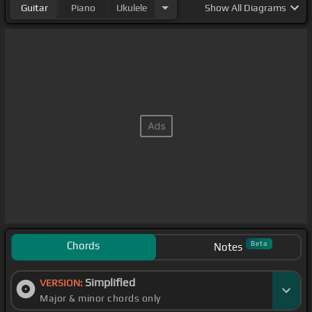
Guitar
Piano
Ukulele
Show
All Diagrams
Chords
Beta
Notes
Simplified
VERSION:
Major & minor chords only