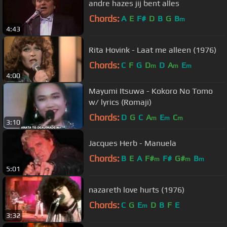
andre hazes jij bent alles
Chords:
A
E
F#
D
B
G
B
m
4:43
Rita Hovink - Laat me alleen (1976)
Chords:
C
F
G
D
D
A
E
m
m
m
4:00
Mayumi Itsuwa - Kokoro No Tomo
w/ lyrics (Romaji)
Chords:
D
G
C
A
E
C
m
m
m
3:10
Jacques Herb - Manuela
Chords:
B
E
A
F#
F#
G#
B
m
m
m
5:01
nazareth love hurts (1976)
Chords:
C
G
E
D
B
F
E
m
3:32