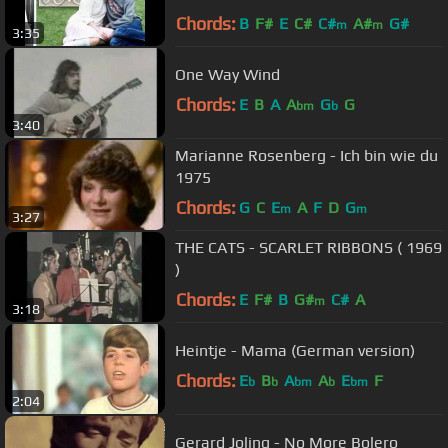
(4/7)
Chords:
B
F#
E
C#
C#
A#
G#
m
m
3:35
One Way Wind
Chords:
E
B
A
A
G
G
bm
b
3:40
Marianne Rosenberg - Ich bin wie du
1975
Chords:
G
C
E
A
F
D
G
m
m
3:27
THE CATS - SCARLET RIBBONS ( 1969
)
Chords:
E
F#
B
G#
C#
A
m
3:18
Heintje - Mama (German version)
Chords:
E
B
A
A
E
F
b
b
bm
b
bm
2:04
Gerard Joling - No More Bolero