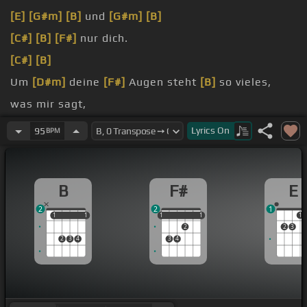
[E]
[G#m]
[B]
und
[G#m]
[B]
[C#]
[B]
[F#]
nur dich.
[C#]
[B]
Um
[D#m]
deine
[F#]
Augen steht
[B]
so vieles,
was mir sagt,
du
[B]
fühlst genauso
[D#m]
[F#]
wie ich.
Lyrics
On
95
BPM
Du bist
[F#]
das Mädchen, das
[B]
zu mir gehört,
B
F#
E
2
2
1
1
1
1
1
1
1
1
1
1
1
2
2
3
2
3
4
3
4