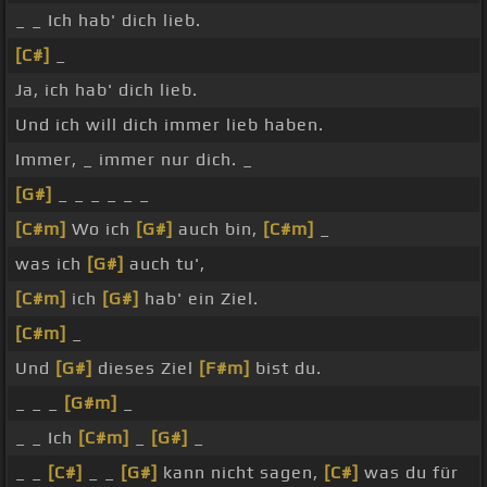
_ _ Ich hab' dich lieb.
[C#]
_
Ja, ich hab' dich lieb.
Und ich will dich immer lieb haben.
Immer, _ immer nur dich. _
[G#]
_ _ _ _ _ _
[C#m]
Wo ich
[G#]
auch bin,
[C#m]
_
was ich
[G#]
auch tu',
[C#m]
ich
[G#]
hab' ein Ziel.
[C#m]
_
Und
[G#]
dieses Ziel
[F#m]
bist du.
_ _ _
[G#m]
_
_ _ Ich
[C#m]
_
[G#]
_
_ _
[C#]
_ _
[G#]
kann nicht sagen,
[C#]
was du für