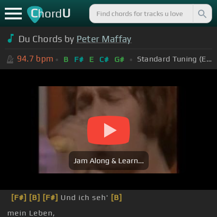
C
U
hord
Du Chords by
Peter Maffay
94.7
bpm
Standard Tuning (EADGBE)
B
F#
E
C#
G#
Jam Along & Learn...
[F#]
[B]
[F#]
Und ich seh'
[B]
mein Leben,