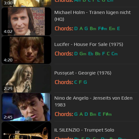
m
m
3:00
Michael Holm - Tränen lügen nicht
(HQ)
Chords:
D
A
G
B
F#
E
E
m
m
m
4:02
Lucifer - House For Sale (1975)
Chords:
D
G
E
B
F
C
C
m
b
b
m
4:20
Pussycat - Georgie (1976)
Chords:
C
F
G
2:29
Nino de Angelo - Jenseits von Eden
1983
Chords:
G
A
D
B
E
F#
m
m
2:45
IL SILENZIO - Trumpet Solo