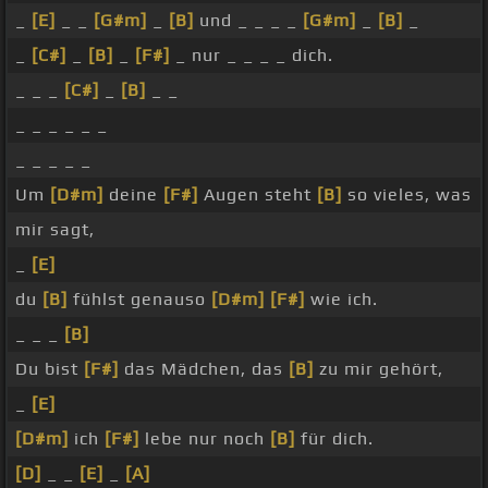
_
[E]
_ _
[G#m]
_
[B]
und _ _ _ _
[G#m]
_
[B]
_
_
[C#]
_
[B]
_
[F#]
_ nur _ _ _ _ dich.
_ _ _
[C#]
_
[B]
_ _
_ _ _ _ _ _
_ _ _ _ _
Um
[D#m]
deine
[F#]
Augen steht
[B]
so vieles, was
mir sagt,
_
[E]
du
[B]
fühlst genauso
[D#m]
[F#]
wie ich.
_ _ _
[B]
Du bist
[F#]
das Mädchen, das
[B]
zu mir gehört,
_
[E]
[D#m]
ich
[F#]
lebe nur noch
[B]
für dich.
[D]
_ _
[E]
_
[A]