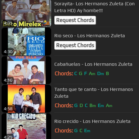
Sorayita- Los Hermanos Zuleta (Con
Letra HD) Ay hombe!!!
Request Chords
4:05
Rio seco - Los Hermanos Zuleta
Request Chords
4:30
Cabañuelas - Los Hermanos Zuleta
Chords:
C
G
F
A
D
B
m
m
4:10
Tanto que te canto - Los Hermanos
Zuleta
Chords:
G
D
C
B
E
A
m
m
m
4:58
Rio crecido - Los Hermanos Zuleta
Chords:
G
C
E
m
4:29