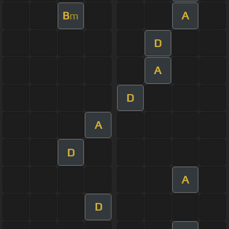
B
A
m
D
A
D
A
D
A
D