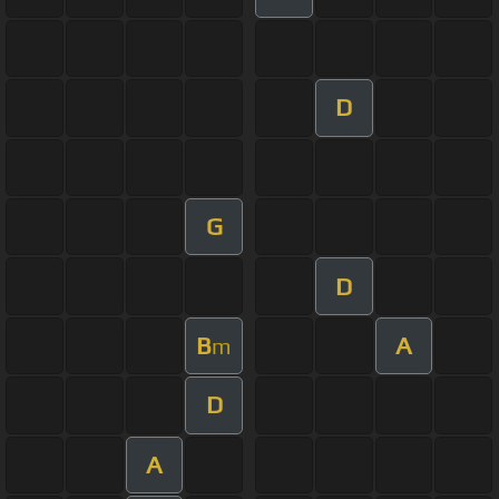
D
G
D
B
A
m
D
A