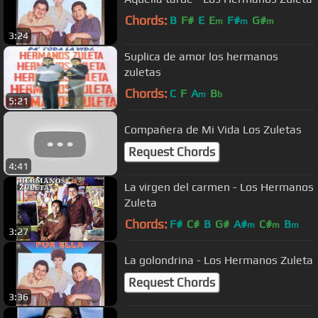
Chords:
B
F#
E
E
F#
G#
m
m
m
3:24
Suplica de amor los hermanos
zuletas
Chords:
C
F
A
B
m
b
5:21
Compañera de Mi Vida Los Zuletas
Request Chords
4:41
La virgen del carmen - Los Hermanos
Zuleta
Chords:
F#
C#
B
G#
A#
C#
B
m
m
m
3:27
La golondrina - Los Hermanos Zuleta
Request Chords
3:36