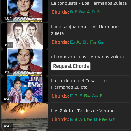
La conquista - Los Hermanos Zuleta
Chords:
B
E
B
A
D
G
m
4:01
Luna sanjuanera - Los Hermanos
zuleta
Chords:
E
A
D
F
G
b
b
b
m
m
3:30
El tropezon - Los Hermanos Zuleta
Request Chords
3:17
La creciente del Cesar - Los
Hermanos Zuleta
Chords:
C
G
F
G
A
E
m
m
4:49
Los Zuleta - Tardes de Verano
Chords:
E
B
A
C#
D
F#
G#
m
m
4:42