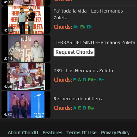
4:03
Pa' toda la vida - Los Hermanos
Zuleta
Chords:
A
E
D
b
b
b
4:18
TIERRAS DEL SINU -Hermanos Zuleta
Request Chords
3:14
039 - Los Hermanos Zuleta
Chords:
E
A
D
F#
E
m
m
4:58
Recuerdos de mi tierra
Chords:
A
E
D
B
m
4:30
About ChordU
Features
Terms Of Use
Privacy Policy