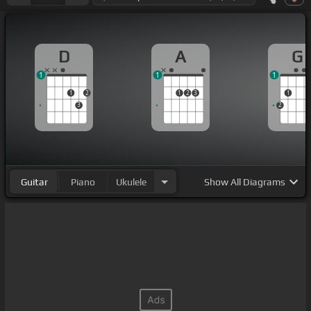
D
A
G
1
1
1
1
2
1
2
3
1
3
2
Guitar
Piano
Ukulele
Show
All Diagrams