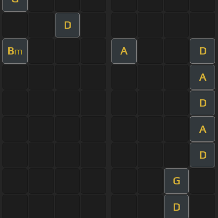
D
B
A
D
m
A
D
A
D
G
D