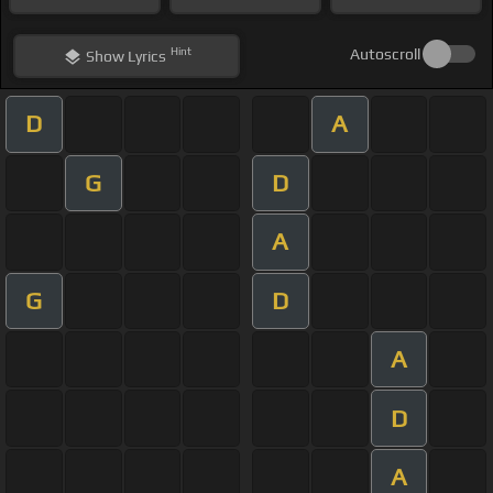
Hint
Autoscroll
Show
Lyrics
D
A
G
D
A
G
D
A
D
A