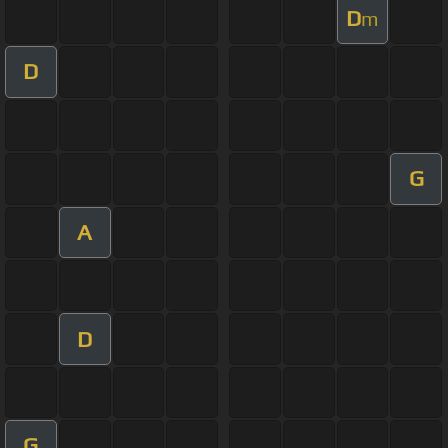
D
m
D
G
A
D
G