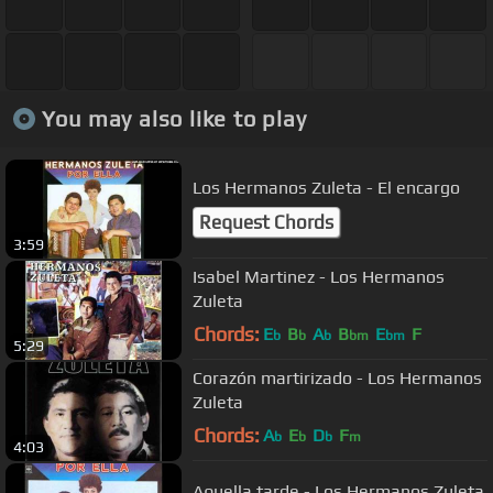
You may also like to play
Los Hermanos Zuleta - El encargo
Request Chords
3:59
Isabel Martinez - Los Hermanos
Zuleta
Chords:
E
B
A
B
E
F
b
b
b
bm
bm
5:29
Corazón martirizado - Los Hermanos
Zuleta
Chords:
A
E
D
F
b
b
b
m
4:03
Aquella tarde - Los Hermanos Zuleta