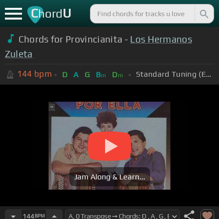
C
U
hord
Chords for Provincianita -
Los Hermanos
Zuleta
144
bpm
Standard Tuning (EADGBE)
D
A
G
B
D
m
m
Jam Along & Learn...
144
BPM