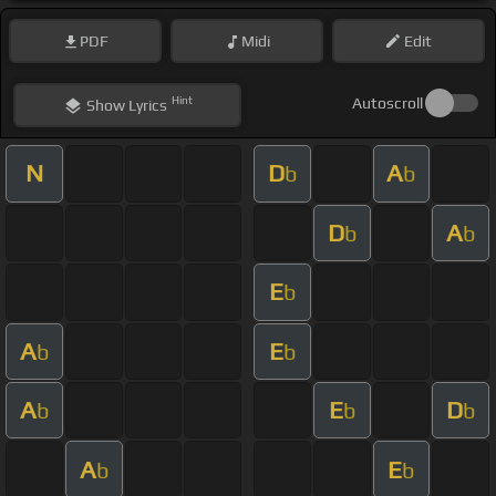
PDF
Midi
Edit
Hint
Autoscroll
Show
Lyrics
N
D
A
b
b
D
A
b
b
E
b
A
E
b
b
A
E
D
b
b
b
A
E
b
b