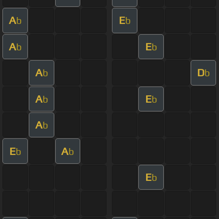
A
E
b
b
A
E
b
b
A
D
b
b
A
E
b
b
A
b
E
A
b
b
E
b