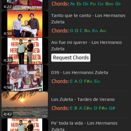
Chords:
A
E
D
F
C
B
G
b
b
b
m
m
bm
b
4:22
Tanto que te canto - Los Hermanos
Zuleta
Chords:
G
D
C
B
E
A
m
m
m
4:58
Asi fue mi querer - Los Hermanos
Zuleta
Request Chords
4:22
039 - Los Hermanos Zuleta
Chords:
E
A
D
F#
E
m
m
4:58
Los Zuleta - Tardes de Verano
Chords:
E
B
A
C#
D
F#
G#
m
m
4:42
Pa' toda la vida - Los Hermanos
Zuleta