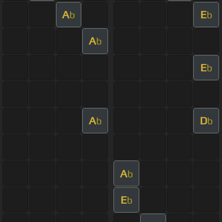
A
E
b
b
A
b
E
b
A
D
b
b
A
b
E
b