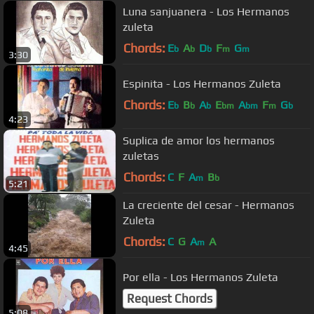
Luna sanjuanera - Los Hermanos
zuleta
Chords:
E
A
D
F
G
b
b
b
m
m
3:30
Espinita - Los Hermanos Zuleta
Chords:
E
B
A
E
A
F
G
b
b
b
bm
bm
m
b
4:23
Suplica de amor los hermanos
zuletas
Chords:
C
F
A
B
m
b
5:21
La creciente del cesar - Hermanos
Zuleta
Chords:
C
G
A
A
m
4:45
Por ella - Los Hermanos Zuleta
Request Chords
5:08