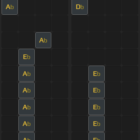
A
D
b
b
A
b
E
b
A
E
b
b
A
E
b
b
A
E
b
b
A
E
b
b