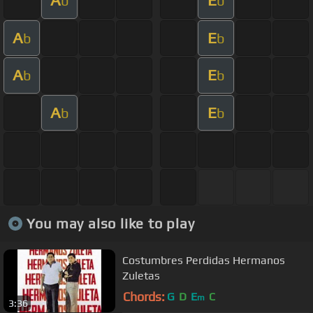
A
E
b
b
A
E
b
b
A
E
b
b
A
E
b
b
You may also like to play
Costumbres Perdidas Hermanos
Zuletas
Chords:
G
D
E
C
m
3:36