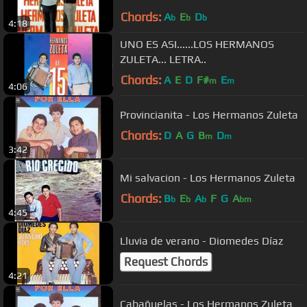
Chords:
A
E
D
b
b
b
4:18
UNO ES ASI......LOS HERMANOS
ZULETA... LETRA..
Chords:
A
E
D
F#
E
m
m
4:06
Provincianita - Los Hermanos Zuleta
Chords:
D
A
G
B
D
m
m
3:42
Mi salvacion - Los Hermanos Zuleta
Chords:
B
E
A
F
G
A
b
b
b
bm
4:45
Lluvia de verano - Diomedes Díaz
Request Chords
4:21
Cabañuelas - Los Hermanos Zuleta