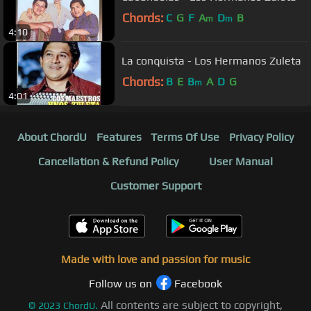
Chords:
C
G
F
A
D
B
m
m
4:10
La conquista - Los Hermanos Zuleta
Chords:
B
E
B
A
D
G
m
4:01
About ChordU
Features
Terms Of Use
Privacy Policy
Cancellation & Refund Policy
User Manual
Customer Support
Made with love and passion for music
Follow us on
Facebook
All contents are subject to copyright,
©
2023
ChordU.