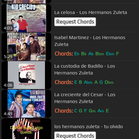
La celosa - Los Hermanos Zuleta
Request Chords
4:03
Isabel Martinez - Los Hermanos
Zuleta
Chords:
E
B
A
B
E
F
b
b
b
bm
bm
5:29
La custodia de Badillo - Los
Hermanos Zuleta
Chords:
E
B
A
A
G
D
bm
bm
4:06
La creciente del Cesar - Los
Hermanos Zuleta
Chords:
C
G
F
G
A
E
m
m
4:49
los hermanos zuleta - tu olvido
Request Chords