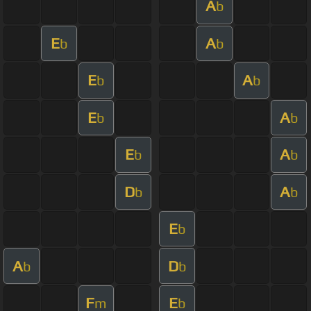
A
b
E
A
b
b
E
A
b
b
E
A
b
b
E
A
b
b
D
A
b
b
E
b
A
D
b
b
F
E
m
b