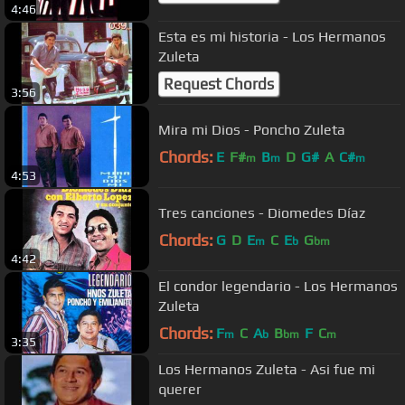
4:46
Esta es mi historia - Los Hermanos
Zuleta
Request Chords
3:56
Mira mi Dios - Poncho Zuleta
Chords:
E
F#
B
D
G#
A
C#
m
m
m
4:53
Tres canciones - Diomedes Díaz
Chords:
G
D
E
C
E
G
m
b
bm
4:42
El condor legendario - Los Hermanos
Zuleta
Chords:
F
C
A
B
F
C
m
b
bm
m
3:35
Los Hermanos Zuleta - Asi fue mi
querer