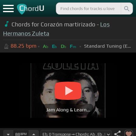
C
U
hord
Chords for Corazón martirizado -
Los
Hermanos Zuleta
88.25
bpm
Standard Tuning (EADGBE)
A
E
D
F
b
b
b
m
Jam Along & Learn...
88
BPM