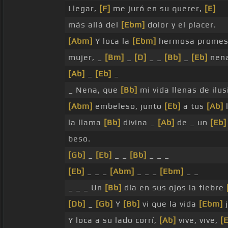
Llegar,
[F]
me juró en su querer,
[E]
más allá del
[Ebm]
dolor y el placer.
[Abm]
Y loca la
[Ebm]
hermosa promes
mujer, _
[Bm]
_
[D]
_ _
[Bb]
_
[Eb]
nena
[Ab]
_
[Eb]
_
_ Nena, que
[Bb]
mi vida llenas de ilu
[Abm]
embeleso, junto
[Eb]
a tus
[Ab]
l
la llama
[Bb]
divina _
[Ab]
de _ un
[Eb]
beso.
[Gb]
_
[Eb]
_ _
[Bb]
_ _ _
[Eb]
_ _ _
[Abm]
_ _ _
[Ebm]
_ _
_ _ _ Un
[Bb]
día en sus ojos la fiebre
[Db]
_
[Gb]
Y
[Bb]
vi que la vida
[Ebm]
j
Y loca a su lado corrí,
[Ab]
vive, vive,
[