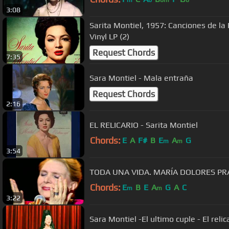
m
b
bm
b
3:08
Sarita Montiel, 1957: Canciones de la P
Vinyl LP (2)
Request Chords
7:35
Sara Montiel - Mala entraña
Request Chords
2:16
EL RELICARIO - Sarita Montiel
Chords:
E
A
F#
B
E
A
G
m
m
3:54
TODA UNA VIDA. MARÍA DOLORES P
Chords:
E
B
E
A
G
A
C
m
m
3:22
Sara Montiel -El ultimo cuple - El relic