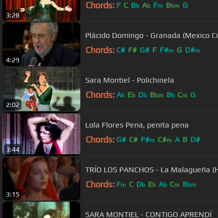
Chords:
F
C
B
A
F
B
G
b
b
m
bm
3:28
Plácido Domingo - Granada (Mexico Ci
Chords:
C#
F#
G#
F
F#
G
D#
m
m
4:29
Sara Montiel - Polichinela
Chords:
A
E
D
B
B
C
G
b
b
b
bm
b
m
2:02
Lola Flores Pena, penita pena
Chords:
G#
C#
F#
C#
A
B
D#
m
m
3:44
TRÍO LOS PANCHOS - La Malagueña (H
Chords:
F
C
D
E
A
C
B
m
b
b
b
m
bm
3:15
SARA MONTIEL - CONTIGO APRENDÍ