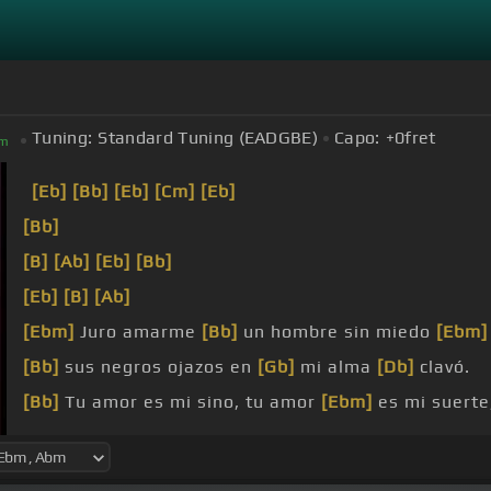
Tuning:
Standard Tuning (EADGBE)
Capo:
+0
fret
m
[Eb]
[Bb]
[Eb]
[Cm]
[Eb]
[Bb]
[B]
[Ab]
[Eb]
[Bb]
[Eb]
[B]
[Ab]
[Ebm]
Juro amarme
[Bb]
un hombre sin miedo
[Ebm]
[Bb]
sus negros ojazos en
[Gb]
mi alma
[Db]
clavó.
[Bb]
Tu amor es mi sino, tu amor
[Ebm]
es mi suerte
más allá del
[Ebm]
dolor y el placer.