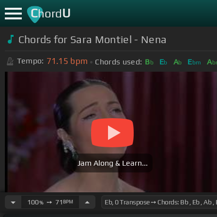
C
U
hord
Chords for Sara Montiel - Nena
71.15
bpm
Tempo:
Chords used:
B
E
A
E
A
b
b
b
bm
b
Jam Along & Learn...
100
➙
71
BPM
%