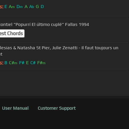
s:
E
A
D
A
A
G
D
m
m
b
Sara Montiel "Popurrí El último cuplé" Fallas 1994
est Chords
glesias & Natasha St Pier, Julie Zenatti - Il faut toujours un
t
s:
B
C#
F#
E
C#
F#
m
m
User Manual
Customer Support