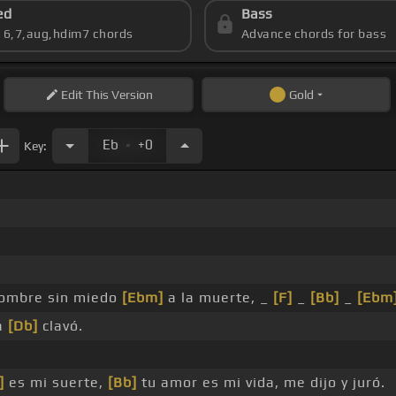
ed
Bass
s 6,7,aug,hdim7 chords
Advance chords for bass
Edit
This Version
Gold
.
Eb
+0
Key:
ombre sin miedo
[Ebm]
a la muerte, _
[F]
_
[Bb]
_
[Ebm
a
[Db]
clavó.
]
es mi suerte,
[Bb]
tu amor es mi vida, me dijo y juró.