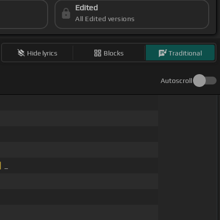
Edited
All Edited versions
Hide lyrics
Blocks
Traditional
Autoscroll
]
_