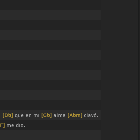
s
[Db]
que en mi
[Gb]
alma
[Abm]
clavó.
[F]
me dio.