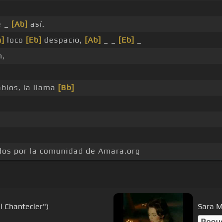
e _
[Ab]
así.
]
loco
[Eb]
despacio,
[Ab]
_ _
[Eb]
_
n,
bios, la llama
[Bb]
dos por la comunidad de Amara.org
l Chantecler")
Sara M
Requ