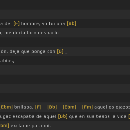
a del
[F]
hombre, yo fui una
[Bb]
, me decía loco despacio.
sión, deja que ponga con
[B]
_
abios,
_
[Ebm]
brillaba,
[F]
_
[Bb]
_
[Ebm]
_
[Fm]
aquellos ojazo
ugaz escapaba de aquel
[Bb]
que en sus besos la vida
Ebm]
exclame para mí.