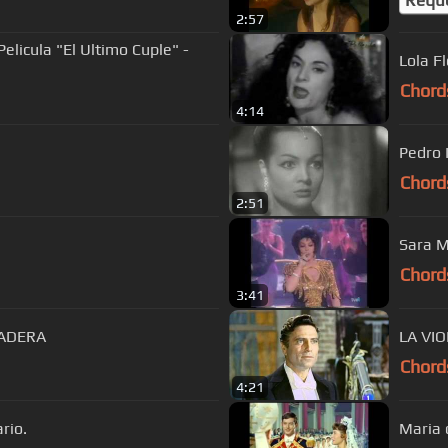
2:57
elicula "El Ultimo Cuple" -
Lola F
Chord
4:14
Pedro 
Chord
2:51
Sara M
Chord
3:41
RADERA
LA VI
Chord
4:21
ario.
Maria 