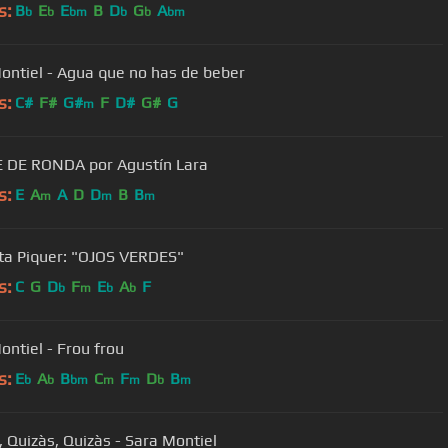
s:
B
E
E
B
D
G
A
b
b
bm
b
b
bm
ontiel - Agua que no has de beber
s:
C#
F#
G#
F
D#
G#
G
m
 DE RONDA por Agustín Lara
s:
E
A
A
D
D
B
B
m
m
m
ta Piquer: "OJOS VERDES"
s:
C
G
D
F
E
A
F
b
m
b
b
ontiel - Frou frou
s:
E
A
B
C
F
D
B
b
b
bm
m
m
b
m
, Quizàs, Quizàs - Sara Montiel