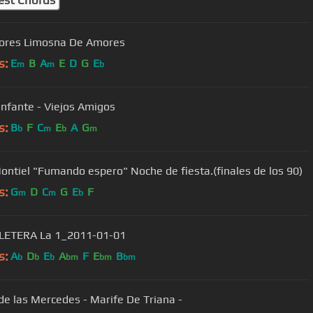
lores Limosna De Amores
s:
E
B
A
E
D
G
E
m
m
b
Infante - Viejos Amigos
s:
B
F
C
E
A
G
b
m
b
m
ontiel "Fumando espero" Noche de fiesta.(finales de los 90)
s:
G
D
C
G
E
F
m
m
b
OLETERA La 1_2011-01-01
s:
A
D
E
A
F
E
B
b
b
b
bm
bm
bm
de las Mercedes - Marife De Triana -