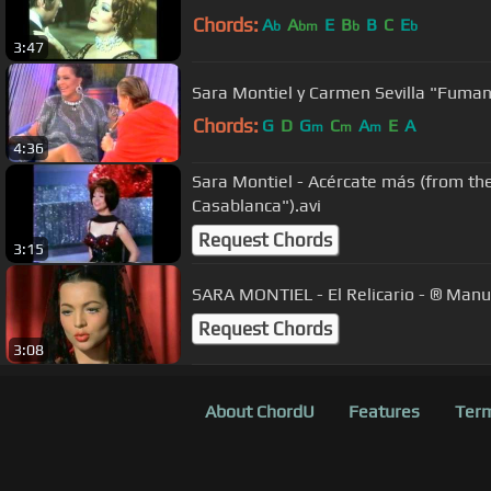
Chords:
A
A
E
B
B
C
E
b
bm
b
b
3:47
Sara Montiel y Carmen Sevilla "Fuma
Chords:
G
D
G
C
A
E
A
m
m
m
4:36
Sara Montiel - Acércate más (from t
Casablanca").avi
Request Chords
3:15
SARA MONTIEL - El Relicario - ® Manu
Request Chords
3:08
About ChordU
Features
Term