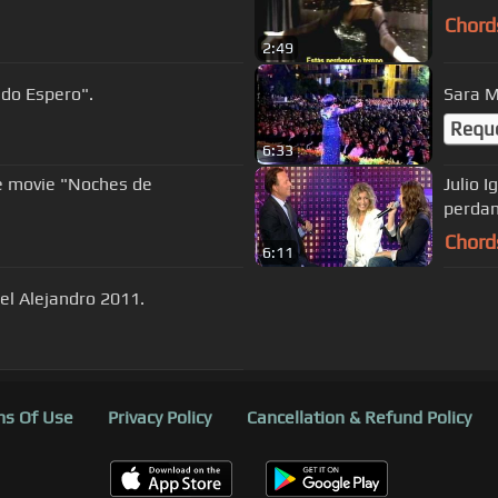
Chord
2:49
ndo Espero".
Requ
6:33
he movie "Noches de
Julio I
perdan
Chord
6:11
el Alejandro 2011.
s Of Use
Privacy Policy
Cancellation & Refund Policy