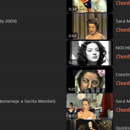
Chord
5:34
ty 2009)
Sara M
Chord
2:02
NOCHE
Chord
5:29
Conchi
Chord
5:05
omenaje a Sarita Montiel)
Sara M
Chord
2:07
Quizàs