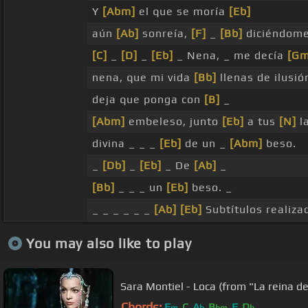
Y
[Abm]
el que se moría
[Eb]
aún
[Ab]
sonreía,
[F]
_
[Bb]
diciéndom
[C]
_
[D]
_
[Eb]
_ Nena, _ me decía
[Gm
nena, que mi vida
[Bb]
llenas de ilusió
deja que ponga con
[B]
_
[Abm]
embeleso, junto
[Eb]
a tus
[N]
la
divina _ _ _
[Eb]
de un _
[Abm]
beso.
_
[Db]
_
[Eb]
_ De
[Ab]
_
[Bb]
_ _ _ un
[Eb]
beso. _
_ _ _ _ _ _
[Ab]
[Eb]
Subtítulos realiza
You may also like to play
Sara Montiel - Loca (from "La reina de
Chords:
F
C
A
B
F
D