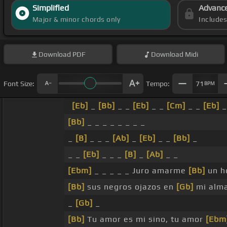
Simplified
Advanc
Major & minor chords only
Include
Download
PDF
Download
Midi
Font Size:
Tempo:
71
BPM
[Eb]
_
[Bb]
_ _
[Eb]
_ _
[Cm]
_ _
[Eb]
_
[Bb]
_ _ _ _ _ _ _ _
_
[B]
_ _ _
[Ab]
_
[Eb]
_ _
[Bb]
_
_ _
[Eb]
_ _ _
[B]
_
[Ab]
_ _
[Ebm]
_ _ _ _ _ Juro amarme
[Bb]
un h
[Bb]
sus negros ojazos en
[Gb]
mi alm
_
[Gb]
_
[Bb]
Tu amor es mi sino, tu amor
[Ebm