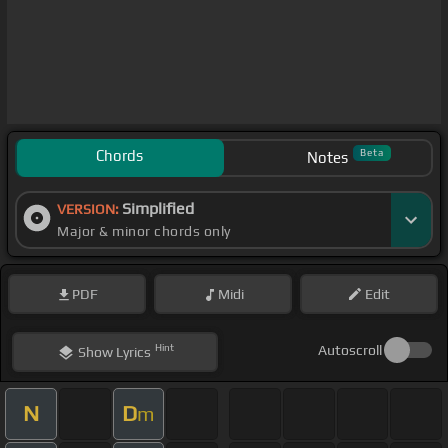
Chords
Beta
Notes
Simplified
VERSION:
Major & minor chords only
PDF
Midi
Edit
Hint
Autoscroll
Show
Lyrics
N
D
m