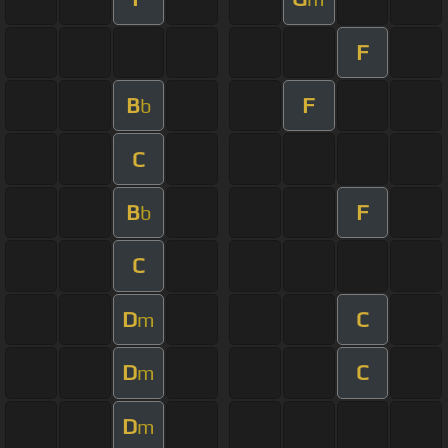
F
B
F
b
C
B
F
b
C
D
C
m
D
C
m
D
m