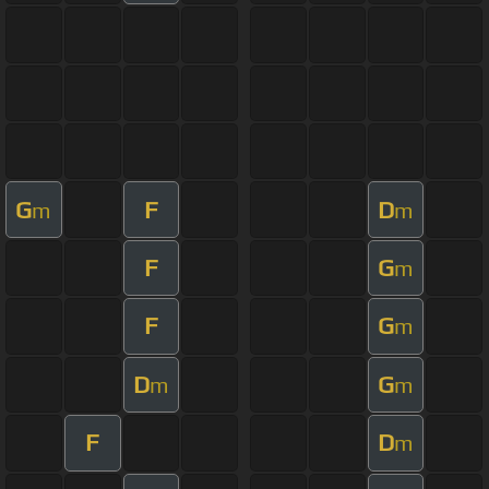
G
F
D
m
m
F
G
m
F
G
m
D
G
m
m
F
D
m