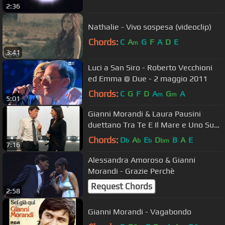
2:36
Nathalie - Vivo sospesa (videoclip)
Chords:
C
A
G
F
A
D
E
m
3:41
Luci a San Siro - Roberto Vecchioni
ed Emma @ Due - 2 maggio 2011
Chords:
C
G
F
D
A
G
A
m
m
5:01
Gianni Morandi & Laura Pausini
duettano Tra Te E Il Mare e Uno Su
Mille - GRAZIE A TUTTI 29/11/2009
Chords:
D
A
E
D
B
A
E
b
b
b
bm
7:16
Alessandra Amoroso & Gianni
Morandi - Grazie Perchè
Request Chords
2:58
Gianni Morandi - Vagabondo