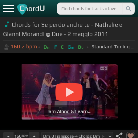
C
U
hord
Chords for Se perdo anche te - Nathalie e
Gianni Morandi @ Due - 2 maggio 2011
160.2
bpm
Standard Tuning (EADGBE)
D
F
C
G
B
m
m
b
Jam Along & Learn...
160
BPM