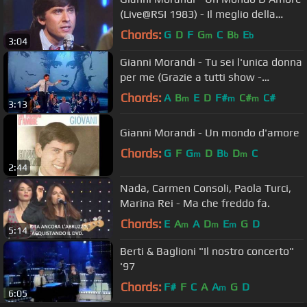
(Live@RSI 1983) - Il meglio della
musica Italiana
Chords:
G
D
F
G
C
B
E
m
b
b
3:04
Gianni Morandi - Tu sei l'unica donna
per me (Grazie a tutti show -
08/11/2009)
Chords:
A
B
E
D
F#
C#
C#
m
m
m
3:13
Gianni Morandi - Un mondo d'amore
Chords:
G
F
G
D
B
D
C
m
b
m
2:44
Nada, Carmen Consoli, Paola Turci,
Marina Rei - Ma che freddo fa.
Chords:
E
A
A
D
E
G
D
m
m
m
5:14
Berti & Baglioni "Il nostro concerto"
'97
Chords:
F#
F
C
A
A
G
D
m
6:05