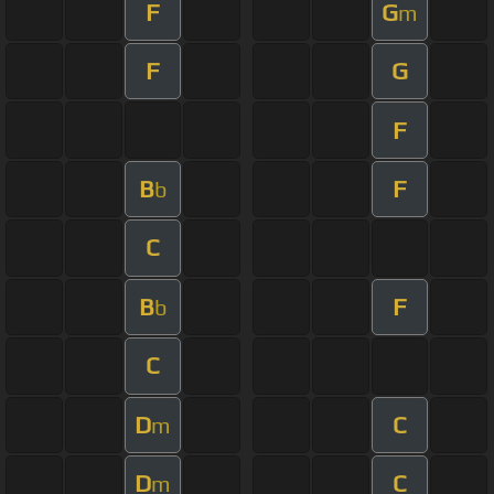
F
G
m
F
G
F
B
F
b
C
B
F
b
C
D
C
m
D
C
m