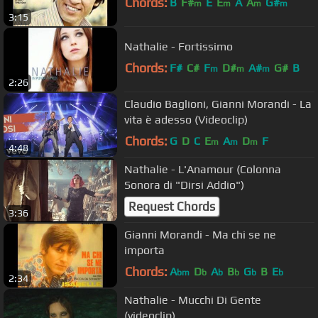
Chords:
B
F#
E
E
A
A
G#
m
m
m
m
3:15
Nathalie - Fortissimo
Chords:
F#
C#
F
D#
A#
G#
B
m
m
m
2:26
Claudio Baglioni, Gianni Morandi - La
vita è adesso (Videoclip)
Chords:
G
D
C
E
A
D
F
m
m
m
4:48
Nathalie - L'Anamour (Colonna
Sonora di "Dirsi Addio")
Request Chords
3:36
Gianni Morandi - Ma chi se ne
importa
Chords:
A
D
A
B
G
B
E
bm
b
b
b
b
b
2:34
Nathalie - Mucchi Di Gente
(videoclip)