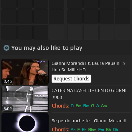
You may also like to play
Gianni Morandi Ft. Laura Pausini ☆
Uno Su Mille HD
Request Chords
2:46
CATERINA CASELLI - CENTO GIORNI
.mpg
Chords:
D
E
B
G
A
A
m
m
m
3:02
Se perdo anche te - Gianni Morandi
Chords:
A
F
E
B
F
B
D
b
b
bm
m
b
b