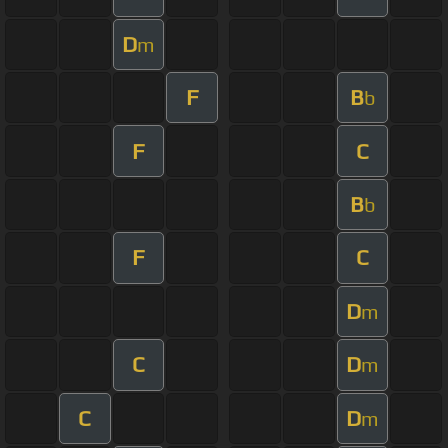
D
m
F
B
b
F
C
B
b
F
C
D
m
C
D
m
C
D
m