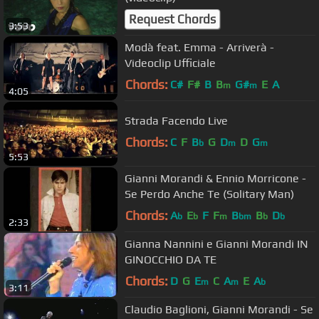
Request Chords
3:53
Modà feat. Emma - Arriverà -
Videoclip Ufficiale
Chords:
C#
F#
B
B
G#
E
A
m
m
4:05
Strada Facendo Live
Chords:
C
F
B
G
D
D
G
b
m
m
5:53
Gianni Morandi & Ennio Morricone -
Se Perdo Anche Te (Solitary Man)
Chords:
A
E
F
F
B
B
D
b
b
m
bm
b
b
2:33
Gianna Nannini e Gianni Morandi IN
GINOCCHIO DA TE
Chords:
D
G
E
C
A
E
A
m
m
b
3:11
Claudio Baglioni, Gianni Morandi - Se