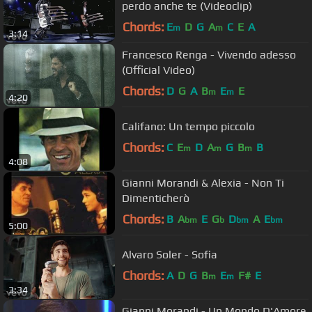
perdo anche te (Videoclip)
Chords:
E
D
G
A
C
E
A
m
m
3:14
Francesco Renga - Vivendo adesso
(Official Video)
Chords:
D
G
A
B
E
E
m
m
4:20
Califano: Un tempo piccolo
Chords:
C
E
D
A
G
B
B
m
m
m
4:08
Gianni Morandi & Alexia - Non Ti
Dimenticherò
Chords:
B
A
E
G
D
A
E
bm
b
bm
bm
5:00
Alvaro Soler - Sofia
Chords:
A
D
G
B
E
F#
E
m
m
3:34
Gianni Morandi - Un Mondo D'Amore