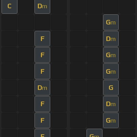
C
D
m
G
m
F
D
m
F
G
m
F
G
m
D
G
m
F
D
m
F
G
m
F
G
m