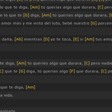
lo que te diga,
[Am]
tú querías algo que durara,
[C]
pero
e lo que te
[G]
diga,
[Am]
tú querías algo que durara,
[
amor más y me visto del luto, bebé nuestro
[G]
porcen
e daña,
[Ab]
mientras
[D]
yo te toca,
[E]
si
[Am]
tus ami
te diga,
[Am]
tú querías algo que durara,
[C]
pero nadie
C]
que te
[G]
diga, tú querías algo
[F]
que durara,
[C]
pe
que te diga,
[Am]
a vida.
agínate _ _