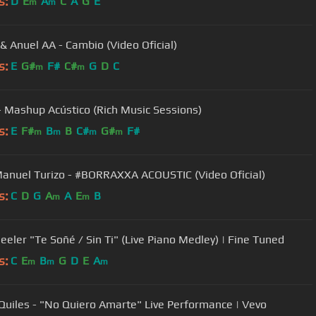
s:
D
E
A
C
A
G
E
m
m
& Anuel AA - Cambio (Video Oficial)
s:
E
G#
F#
C#
G
D
C
m
m
- Mashup Acústico (Rich Music Sessions)
s:
E
F#
B
B
C#
G#
F#
m
m
m
m
Manuel Turizo - #BORRAXXA ACOUSTIC (Video Oficial)
s:
C
D
G
A
A
E
B
m
m
eeler "Te Soñé / Sin Ti" (Live Piano Medley) | Fine Tuned
s:
C
E
B
G
D
E
A
m
m
m
 Quiles - "No Quiero Amarte" Live Performance | Vevo