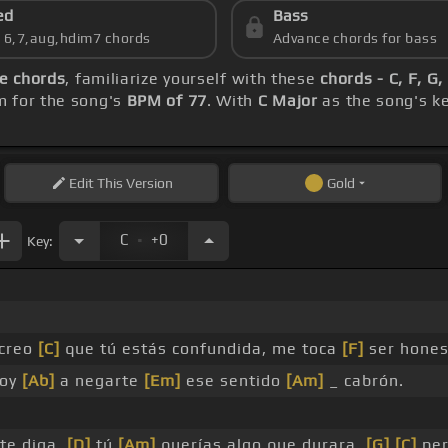
ed
Bass
s 6,7,aug,hdim7 chords
Advance chords for bass
e chords
, familiarize yourself with these
chords - C, F, G
m for the song's
BPM of 77
. With
C Major
as the song's ke
Edit
This Version
Gold
.
C
+0
Key:
 creo
[C]
que tú estás confundida, me toca
[F]
ser hones
voy
[Ab]
a negarte
[Em]
ese sentido
[Am]
_ cabrón.
te diga,
[D]
tú
[Am]
querías algo que durara,
[G]
[C]
per