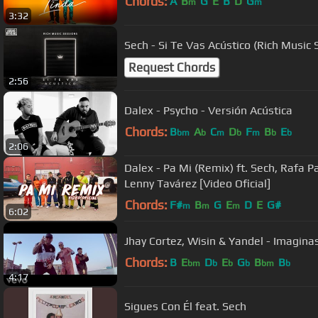
Chords:
A
B
G
E
B
D
G
m
m
3:32
Sech - Si Te Vas Acústico (Rich Music 
Request Chords
2:56
Dalex - Psycho - Versión Acústica
Chords:
B
A
C
D
F
B
E
bm
b
m
b
m
b
b
2:06
Dalex - Pa Mi (Remix) ft. Sech, Rafa 
Lenny Tavárez [Video Oficial]
Chords:
F#
B
G
E
D
E
G#
m
m
m
6:02
Jhay Cortez, Wisin & Yandel - Imaginas
Chords:
B
E
D
E
G
B
B
bm
b
b
b
bm
b
4:17
Sigues Con Él feat. Sech