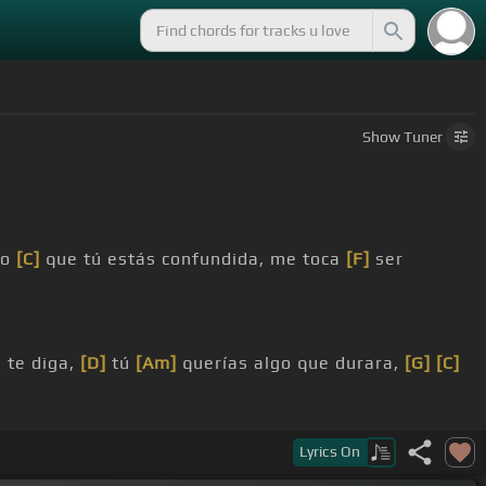
Show
Tuner
eo
[C]
que tú estás confundida, me toca
[F]
ser
 te diga,
[D]
tú
[Am]
querías algo que durara,
[G]
[C]
e diga,
[Am]
tú querías algo que durara,
[C]
pero
Lyrics
On