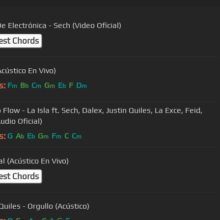
e Electrónica - Sech (Video Oficial)
est Chords
Acústico En Vivo)
s:
F
B
C
G
E
F
D
m
b
m
m
b
m
Flow - La Isla ft. Sech, Dalex, Justin Quiles, La Exce, Feid,
udio Oficial)
s:
G
A
E
G
F
C
C
b
b
m
m
m
l (Acústico En Vivo)
est Chords
Quiles - Orgullo (Acústico)