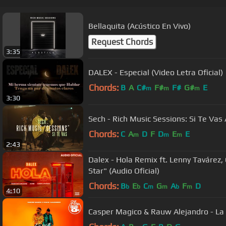
Bellaquita (Acústico En Vivo)
Request Chords
3:35
DALEX - Especial (Video Letra Oficial)
Chords:
B
A
C#
F#
F#
G#
E
m
m
m
3:30
Sech - Rich Music Sessions: Si Te Vas A
Chords:
C
A
D
F
D
E
E
m
m
m
2:43
Dalex - Hola Remix ft. Lenny Tavárez, 
Star" (Audio Oficial)
Chords:
B
E
C
G
A
F
D
b
b
m
m
b
m
4:10
Casper Magico & Rauw Alejandro - La 