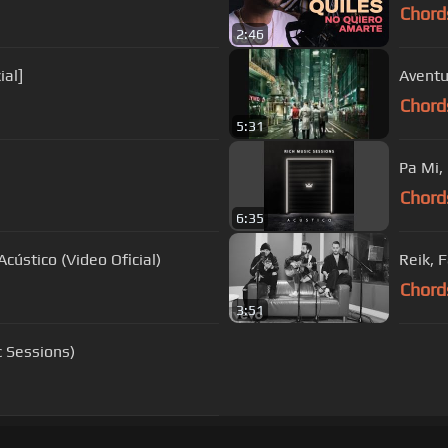
Chord
2:46
o Oficial]
Chord
5:31
Pa Mi,
Chord
6:35
cústico (Video Oficial)
Reik, 
Chord
3:51
c Sessions)