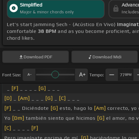
Simplified
Advanc
Major & minor chords only
Include
Let's start jamming Sech - (Acústico En Vivo)
Imaginat
comfortable
38 BPM
and as you become proficient, ai
chord likes.
Download
PDF
Download
Midi
Font Size:
Tempo:
77
BPM
_
[F]
_ _ _ _
[G]
_ _ _
[D]
_
[Am]
_ _ _
[G]
_
[C]
_ _ _
[F]
_ _ Diciéndote
[G]
esto, hago lo
[Am]
correcto, yo
Yo
[Dm]
también siento que hicimos
[G]
el amor, no 
[C]
_ _ _ _
[F]
Pero imagínate encima de mí,
[G]
haciéndome lo que 