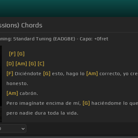
ssions) Chords
ning:
Standard Tuning (EADGBE)
Capo:
+0
fret
[F]
[G]
[D]
[Am]
[G]
[C]
[F]
Diciéndote
[G]
esto, hago lo
[Am]
correcto, yo cr
honesto.
[Am]
cabrón.
Pero imagínate encima de mí,
[G]
haciéndome lo que
pero nadie dura toda la vida.
imagínate encima de mí,
[G]
haciéndome
[C]
lo que t
nadie dura toda la vida.