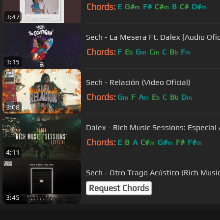
Chords:
E
G#
F#
C#
B
C#
D#
m
m
m
3:47
Sech - La Mesera Ft. Dalex [Audi
Chords:
F
E
G
C
C
B
F
b
m
m
b
m
3:15
Sech - Relación (Video Oficial)
Chords:
G
F
A
E
C
B
D
m
m
b
b
m
3:08
Dalex - Rich Music Sessions: Especial A
Chords:
E
B
A
C#
G#
F#
F#
m
m
m
4:11
Sech - Otro Trago Acústico (Rich Musi
Request Chords
3:45