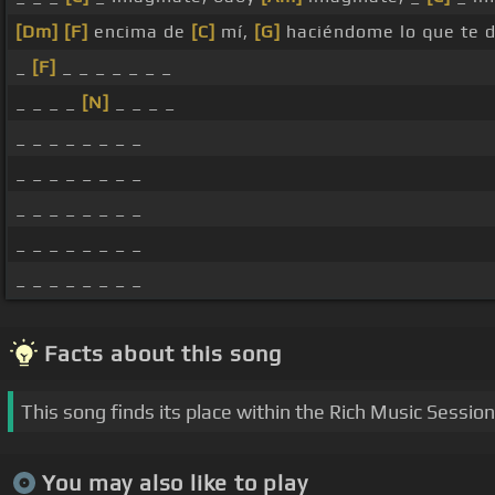
[Dm]
[F]
encima de
[C]
mí,
[G]
haciéndome lo que te 
_
[F]
_ _ _ _ _ _ _
_ _ _ _
[N]
_ _ _ _
_ _ _ _ _ _ _ _
_ _ _ _ _ _ _ _
_ _ _ _ _ _ _ _
_ _ _ _ _ _ _ _
_ _ _ _ _ _ _ _
Facts about this song
This song finds its place within the Rich Music Sessio
You may also like to play