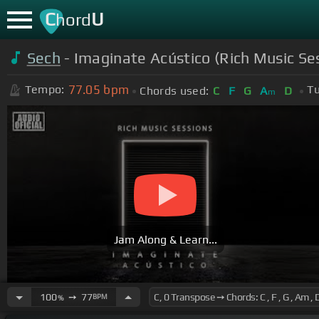
C
U
hord
Sech
- Imaginate Acústico (Rich Music Se
77.05
bpm
Tempo:
Tu
Chords used:
C
F
G
A
D
m
Jam Along & Learn...
100
➙
77
BPM
%