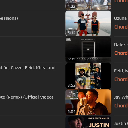
Chord
4:22
Sessions)
Ozuna 
Chord
6:14
Dalex 
Chord
6:35
Pabön, Cazzu, Feid, Khea and
Feid, 
Chord
3:52
te (Remix) (Official Video)
Jay Wh
Chord
6:04
Justin