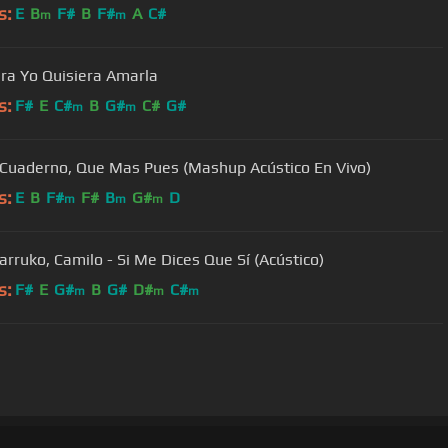
s:
E
B
F#
B
F#
A
C#
m
m
Aventura Yo Quisiera Amarla
s:
F#
E
C#
B
G#
C#
G#
m
m
 Cuaderno, Que Mas Pues (Mashup Acústico En Vivo)
s:
E
B
F#
F#
B
G#
D
m
m
m
Farruko, Camilo - Si Me Dices Que Sí (Acústico)
s:
F#
E
G#
B
G#
D#
C#
m
m
m