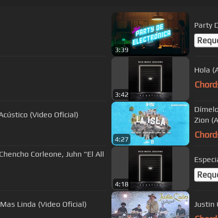
Party D
Requ
3:39
Hola (
Chord
3:42
Dímelo 
cústico (Video Oficial)
Zion (A
Chord
4:27
Chencho Corleone, Juhn "El All
Especia
Requ
4:18
Mas Linda (Video Oficial)
Justin 