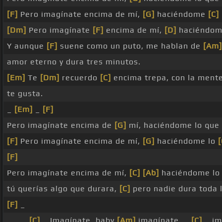
[F]
Pero imagínate encima de mí,
[G]
haciéndome
[C]
[Dm]
Pero imagínate
[F]
encima de mí,
[D]
haciéndom
Y aunque
[F]
suene como un puto, me hablan de
[Am]
amor eterno y dura tres minutos.
[Em]
Te
[Dm]
recuerdo
[C]
encima trepa, con la ment
te gusta.
_
[Em]
_
[F]
Pero imagínate encima de
[G]
mí, haciéndome lo que 
[F]
Pero imagínate encima de mí,
[G]
haciéndome lo
[
[F]
Pero imagínate encima de mí,
[C]
[Ab]
haciéndome lo 
tú querías algo que durara,
[C]
pero nadie dura toda l
[F]
_
_ _ _
[C]
_ Imagínate, baby
[Am]
imagínate, _
[C]
_ im