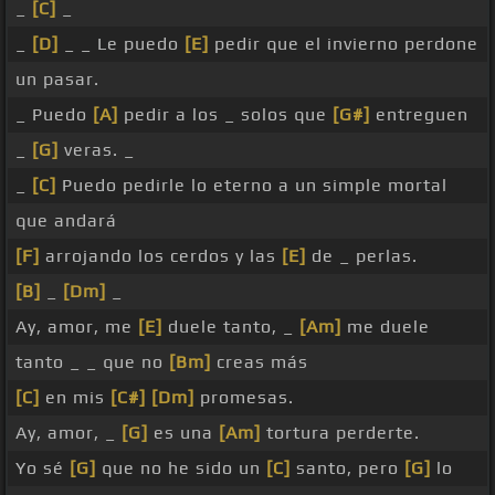
_
[C]
_
_
[D]
_ _ Le puedo
[E]
pedir que el invierno perdone
un pasar.
_ Puedo
[A]
pedir a los _ solos que
[G#]
entreguen
_
[G]
veras. _
_
[C]
Puedo pedirle lo eterno a un simple mortal
que andará
[F]
arrojando los cerdos y las
[E]
de _ perlas.
[B]
_
[Dm]
_
Ay, amor, me
[E]
duele tanto, _
[Am]
me duele
tanto _ _ que no
[Bm]
creas más
[C]
en mis
[C#]
[Dm]
promesas.
Ay, amor, _
[G]
es una
[Am]
tortura perderte.
Yo sé
[G]
que no he sido un
[C]
santo, pero
[G]
lo