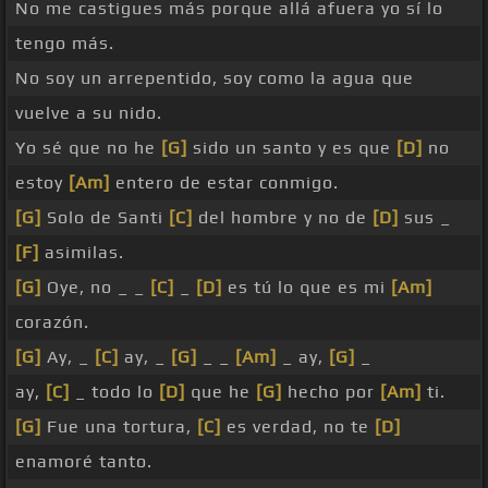
No me castigues más porque allá afuera yo sí lo
tengo más.
No soy un arrepentido, soy como la agua que
vuelve a su nido.
Yo sé que no he
[G]
sido un santo y es que
[D]
no
estoy
[Am]
entero de estar conmigo.
[G]
Solo de Santi
[C]
del hombre y no de
[D]
sus _
[F]
asimilas.
[G]
Oye, no _ _
[C]
_
[D]
es tú lo que es mi
[Am]
corazón.
[G]
Ay, _
[C]
ay, _
[G]
_ _
[Am]
_ ay,
[G]
_
ay,
[C]
_ todo lo
[D]
que he
[G]
hecho por
[Am]
ti.
[G]
Fue una tortura,
[C]
es verdad, no te
[D]
enamoré tanto.