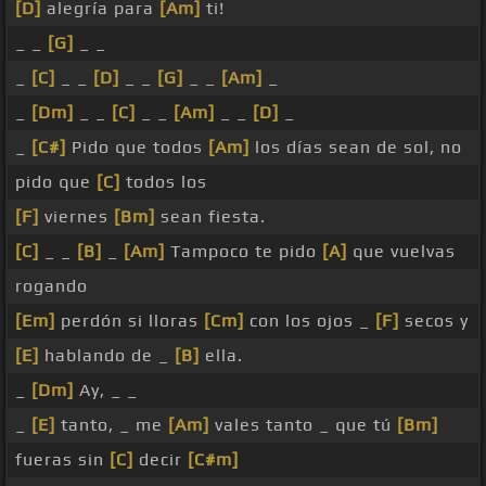
[D]
alegría para
[Am]
ti!
_ _
[G]
_ _
_
[C]
_ _
[D]
_ _
[G]
_ _
[Am]
_
_
[Dm]
_ _
[C]
_ _
[Am]
_ _
[D]
_
_
[C#]
Pido que todos
[Am]
los días sean de sol, no
pido que
[C]
todos los
[F]
viernes
[Bm]
sean fiesta.
[C]
_ _
[B]
_
[Am]
Tampoco te pido
[A]
que vuelvas
rogando
[Em]
perdón si lloras
[Cm]
con los ojos _
[F]
secos y
[E]
hablando de _
[B]
ella.
_
[Dm]
Ay, _ _
_
[E]
tanto, _ me
[Am]
vales tanto _ que tú
[Bm]
fueras sin
[C]
decir
[C#m]