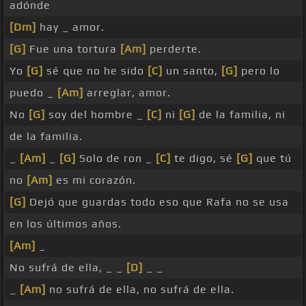
adónde
[Dm]
hay _ amor.
[G]
Fue una tortura
[Am]
perderte.
Yo
[G]
sé que no he sido
[C]
un santo,
[G]
pero lo
puedo _
[Am]
arreglar, amor.
No
[G]
soy del hombre _
[C]
ni
[G]
de la familia, ni
de la familia.
_
[Am]
_
[G]
Solo de ron _
[C]
te digo, sé
[G]
que tú
no
[Am]
es mi corazón.
[G]
Dejó que guardas todo eso que Rafa no se usa
en los últimos años.
[Am]
_
No sufrá de ella, _ _
[D]
_ _
_
[Am]
no sufrá de ella, no sufrá de ella.