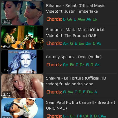
Rihanna - Rehab (Official Music
Video) ft. Justin Timberlake
Chords:
B
G
E
A
A
E
b
bm
b
b
4:39
Santana - Maria Maria (Official
Video) ft. The Product G&B
Chords:
A
G
E
E
D
C
A
m
m
m
b
4:21
Britney Spears - Toxic (Audio)
Chords:
C
E
C
D
G
D
A
m
b
b
b
3:20
Shakira - La Tortura (Official HD
Video) ft. Alejandro Sanz
Chords:
G
A
C
D
E
D
A
m
m
3:45
Sean Paul Ft. Blu Cantrell - Breathe (
ORIGINAL )
Chords:
B
E
F#
C#
B
D
C#
m
m
m