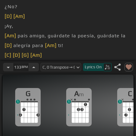
¿No?
[D]
[Am]
¡Ay,
[Am]
país amigo, guárdate la poesía, guárdate la
[D]
alegría para
[Am]
ti!
[C]
[D]
[G]
[Am]
[Dm]
[C]
[Am]
[D]
Lyrics
On
133
BPM
[C#]
Pido que todos
[Am]
los días sean de sol, no
pido que
[C]
todos los
G
A
C
m
1
1
1
1
1
2
3
2
2
3
3