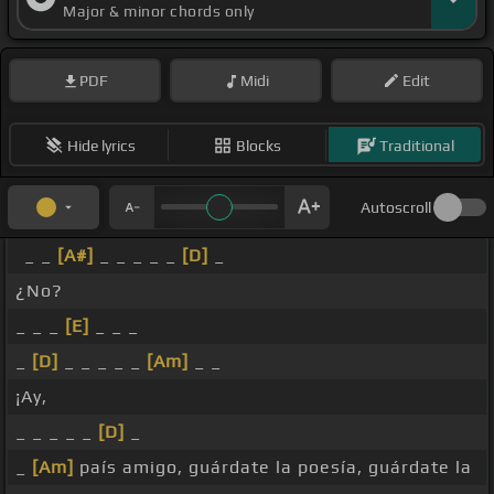
Major & minor chords only
PDF
Midi
Edit
Hide lyrics
Blocks
Traditional
Autoscroll
_ _
[A#]
_ _ _ _ _
[D]
_
¿No?
_ _ _
[E]
_ _ _
_
[D]
_ _ _ _ _
[Am]
_ _
¡Ay,
_ _ _ _ _
[D]
_
_
[Am]
país amigo, guárdate la poesía, guárdate la