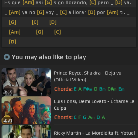
Es que
[Am]
así
[G]
sigo llorando,
[C]
pero _
[D]
ya,
_
[Am]
ya no
[G]
voy _
[C]
a llorar
[D]
por
[Am]
ti. _
_
[G]
_ _ _
[C]
_ _
[D]
_ _
_
[Am]
_ _ _
[G]
_ _
[C]
_ _
_
[D]
_ _ _ _ _ _ _
You may also like to play
Prince Royce, Shakira - Deja vu
(Official Video)
Chords:
E
A
F#
D
B
C#
E
m
m
m
m
3:19
Luis Fonsi, Demi Lovato - Échame La
Culpa
Chords:
C
F
G
A
D
A
m
3:31
Ricky Martin - La Mordidita ft. Yotuel