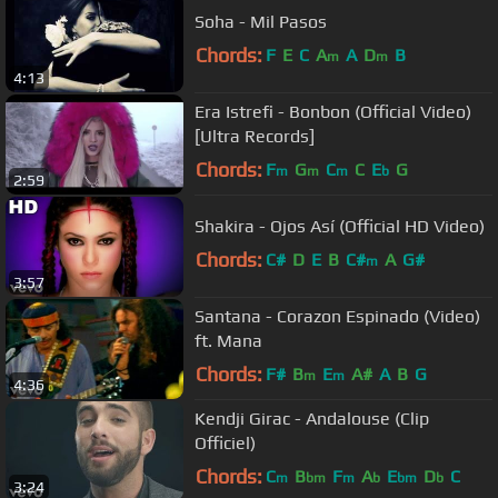
Soha - Mil Pasos
Chords:
F
E
C
A
A
D
B
m
m
4:13
Era Istrefi - Bonbon (Official Video)
[Ultra Records]
Chords:
F
G
C
C
E
G
m
m
m
b
2:59
Shakira - Ojos Así (Official HD Video)
Chords:
C#
D
E
B
C#
A
G#
m
3:57
Santana - Corazon Espinado (Video)
ft. Mana
Chords:
F#
B
E
A#
A
B
G
m
m
4:36
Kendji Girac - Andalouse (Clip
Officiel)
Chords:
C
B
F
A
E
D
C
m
bm
m
b
bm
b
3:24