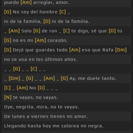
puedo
[Am]
arreglar, amor.
[G]
No soy del hombre
[C]
_
ni de la familia,
[D]
ni de la familia.
_
[Am]
Solo
[G]
de ron _
[C]
te digo, sé que
[D]
tú
[G]
no es mi
[Am]
corazón.
[G]
Dejó que guardas todo
[Am]
eso que Rafa
[Dm]
no se usa en los últimos años.
_ _
[G]
_ _
[C]
_ _
_
[Dm]
_
[G]
_ _
[Am]
_
[G]
Ay, me duele tanto.
[C]
_
[Am]
No
[D]
_ _ _
[N]
te vayas, no vayas.
Oye, negrita, mira, no te vayas.
De lunes a viernes tienes mi amor.
Llegando hasta hoy me colorea mi negra.