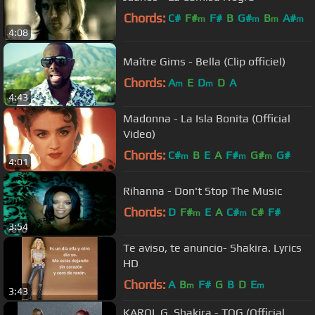
Chords:
C#
F#
F#
B
G#
B
A#
m
m
m
m
4:08
Maître Gims - Bella (Clip officiel)
Chords:
A
E
D
D
A
m
m
4:43
Madonna - La Isla Bonita (Official
Video)
Chords:
C#
B
E
A
F#
G#
G#
m
m
m
4:01
Rihanna - Don't Stop The Music
Chords:
D
F#
E
A
C#
C#
F#
m
m
3:54
Te aviso, te anuncio- Shakira. Lyrics
HD
Chords:
A
B
F#
G
B
D
E
m
m
3:43
KAROL G, Shakira - TQG (Official