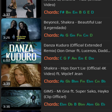
Video)
Chords:
F#
B
E
B
G
E
D
m
m
3:37
Beyoncé, Shakira - Beautiful Liar
(Legendado)
Chords:
A
G
G
F
C
D
b
m
m
m
3:26
Danza Kuduro (Official Extended
Remix) Don Omar ft. Lucenzo, Daddy
Yankee & Arcángel
Chords:
C
G
F
A
E
E
D
m
m
m
6:00
Shakira - Hips Don't Lie (Official 4K
Video) ft. Wyclef Jean
Chords:
A
G
B
F
E
C
B
b
b
bm
m
bm
m
b
3:39
GIMS - Mi Gna ft. Super Sako, Hayko
(Clip Officiel)
Chords:
E
D
B
B
A
G
E
bm
b
bm
bm
b
b
3:36