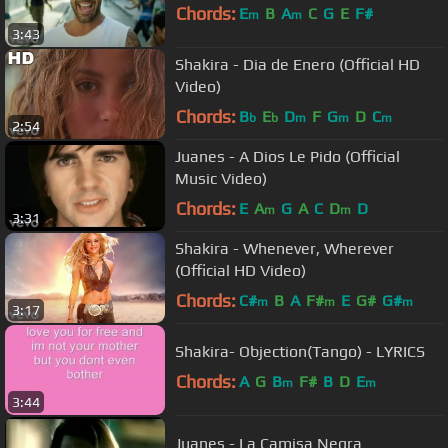
Chords:
E
B
A
C
G
E
F#
m
m
3:43
Shakira - Dia de Enero (Official HD
Video)
Chords:
B
E
D
F
G
D
C
b
b
m
m
m
2:54
Juanes - A Dios Le Pido (Official
Music Video)
Chords:
E
A
G
A
C
D
D
m
m
3:31
Shakira - Whenever, Wherever
(Official HD Video)
Chords:
C#
B
A
F#
E
G#
G#
m
m
m
3:17
Shakira- Objection(Tango) - LYRICS
Chords:
A
G
B
F#
B
D
E
m
m
3:44
Juanes - La Camisa Negra