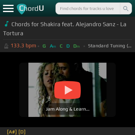
C
U
hord
Chords for Shakira feat. Alejandro Sanz - La
Tortura
133.3
bpm
Standard Tuning (EADGBE)
G
A
C
D
D
m
m
Jam Along & Learn...
[A#]
[D]