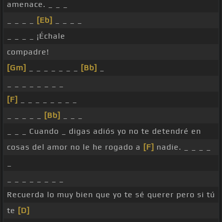
amenace. _ _ _
_ _ _ _
[Eb]
_ _ _ _
_ _ _ _ ¡Échale
compadre!
[Gm]
_ _ _ _ _ _ _
[Bb]
_
_ _ _ _ _ _ _ _
[F]
_ _ _ _ _ _ _ _
_ _ _ _ _
[Bb]
_ _ _
_ _ _ Cuando _ digas adiós yo no te detendré en
cosas del amor no le he rogado a
[F]
nadie. _ _ _ _
_
_ _ _ _ _ _ _ _
Recuerda lo muy bien que yo te sé querer pero si tú
te
[D]