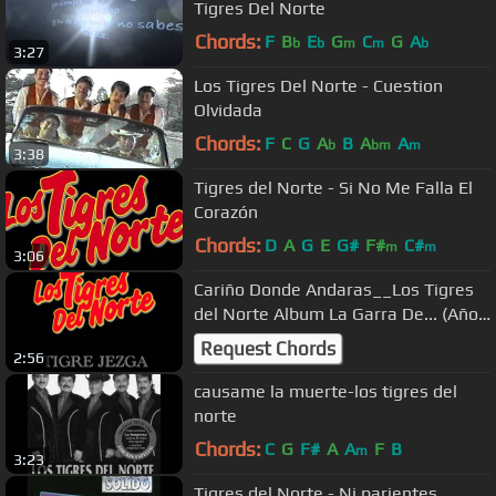
Tigres Del Norte
Chords:
F
B
E
G
C
G
A
b
b
m
m
b
3:27
Los Tigres Del Norte - Cuestion
Olvidada
Chords:
F
C
G
A
B
A
A
b
bm
m
3:38
Tigres del Norte - Si No Me Falla El
Corazón
Chords:
D
A
G
E
G#
F#
C#
m
m
3:06
Cariño Donde Andaras__Los Tigres
del Norte Album La Garra De... (Año
1993)
Request Chords
2:56
causame la muerte-los tigres del
norte
Chords:
C
G
F#
A
A
F
B
m
3:23
Tigres del Norte - Ni parientes