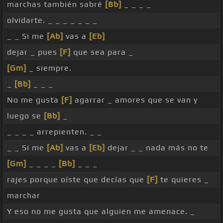
marchas también sabré
[Bb]
_ _ _ _
olvidarte. _ _ _ _ _ _ _
_ _ Si me
[Ab]
vas a
[Eb]
dejar _ pues
[F]
que sea para _
[Gm]
_ siempre.
_
[Bb]
_ _ _
No me gusta
[F]
agarrar _ amores que se van y
luego se
[Bb]
_
_ _ _ _ arrepienten. _ _
_ _ Si me
[Ab]
vas a
[Eb]
dejar _ _ nada más no te
[Gm]
_ _ _ _
[Bb]
_ _ _
rajes porque oíste que decías que
[F]
te quieres _
marchar
Y eso no me gusta que alguien me amenace. _