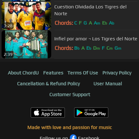
Cuestion Olvidada Los Tigres del
Norte
Chords:
C
F
G
A
A
E
A
m
b
b
3:28
Infiel por amor ¬ Los Tigres del Norte
Chords:
B
A
E
D
F
C
G
b
b
m
m
m
2:39
About ChordU
Features
Terms Of Use
Privacy Policy
Cancellation & Refund Policy
User Manual
Customer Support
Made with love and passion for music
Follow us on
Facebook