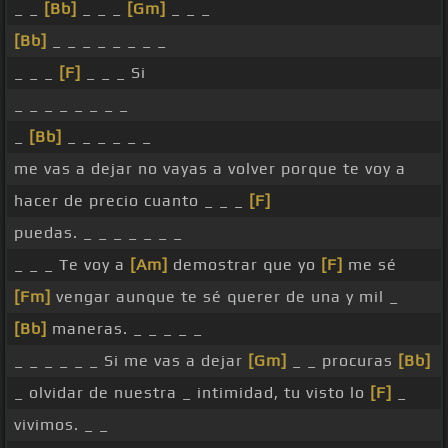
_ _
[Bb]
_ _ _
[Gm]
_ _ _
[Bb]
_ _ _ _ _ _ _ _
_ _ _
[F]
_ _ _ Si
_ _ _ _ _ _ _ _
_
[Bb]
_ _ _ _ _ _
me vas a dejar no vayas a volver porque te voy a
hacer de precio cuanto _ _ _
[F]
puedas. _ _ _ _ _ _ _
_ _ _ Te voy a
[Am]
demostrar que yo
[F]
me sé
[Fm]
vengar aunque te sé querer de una y mil _
[Bb]
maneras. _ _ _ _ _
_ _ _ _ _ _ Si me vas a dejar
[Gm]
_ _ procuras
[Bb]
_ olvidar de nuestra _ intimidad, tu visto lo
[F]
_
vivimos. _ _