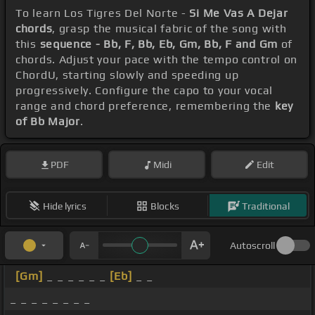
To learn Los Tigres Del Norte -
Si Me Vas A Dejar
chords
, grasp the musical fabric of the song with
this
sequence - Bb, F, Bb, Eb, Gm, Bb, F and Gm
of
chords. Adjust your pace with the tempo control on
ChordU, starting slowly and speeding up
progressively. Configure the capo to your vocal
range and chord preference, remembering the
key
of Bb Major
.
PDF
Midi
Edit
Hide lyrics
Blocks
Traditional
Autoscroll
[Gm]
_ _ _ _ _ _
[Eb]
_ _
_ _ _ _ _ _ _ _