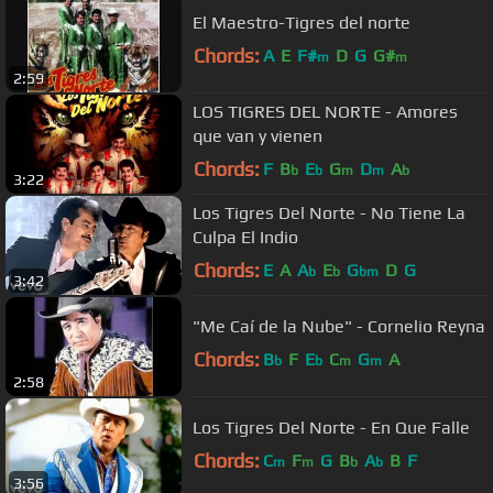
El Maestro-Tigres del norte
Chords:
A
E
F#
D
G
G#
m
m
2:59
LOS TIGRES DEL NORTE - Amores
que van y vienen
Chords:
F
B
E
G
D
A
b
b
m
m
b
3:22
Los Tigres Del Norte - No Tiene La
Culpa El Indio
Chords:
E
A
A
E
G
D
G
b
b
bm
3:42
"Me Caí de la Nube" - Cornelio Reyna
Chords:
B
F
E
C
G
A
b
b
m
m
2:58
Los Tigres Del Norte - En Que Falle
Chords:
C
F
G
B
A
B
F
m
m
b
b
3:56