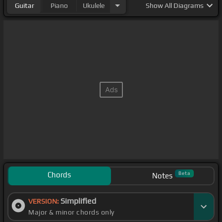
Guitar
Piano
Ukulele
Show
All Diagrams
Chords
Beta
Notes
Simplified
VERSION:
Major & minor chords only