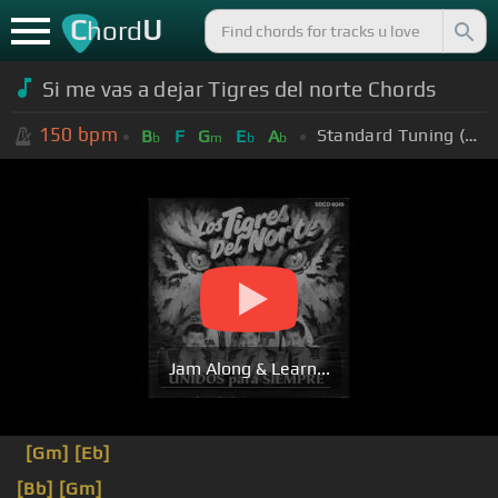
C
U
hord
Si me vas a dejar Tigres del norte Chords
150
bpm
Standard Tuning (EADGBE)
B
F
G
E
A
b
m
b
b
Jam Along & Learn...
[Gm]
[Eb]
[Bb]
[Gm]