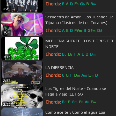
Chords:
E
A
D
E
G
B
B
b
b
m
2:45
Secuestro de Amor - Los Tucanes De
Tijuana (Clásicos de Los Tucanes)
Chords:
A
E
D
F#
B
G#
D#
m
m
3:25
MI BUENA SUERTE - LOS TIGRES DEL
NORTE
Chords:
B
E
F
A
E
D
D
b
b
m
3:15
LA DIFERENCIA
Chords:
C
G
F
D
A
E
D
m
m
m
2:57
Los Tigres del Norte - Cuando se
llega a viejo (LETRA)
Chords:
B
F
G
E
A
F
b
m
b
b
m
2:55
Como aceite y Como el agua Los