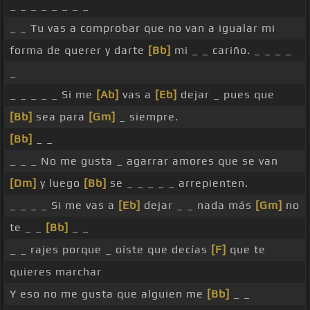
_ _ _ _ _ _ _ _
_ _ Tu vas a comprobar que no van a igualar mi
forma de querer y darte
[Bb]
mi _ _ cariño. _ _ _ _
_
_ _ _ _ _ Si me
[Ab]
vas a
[Eb]
dejar _ pues que
[Bb]
sea para
[Gm]
_ siempre.
[Bb]
_ _
_ _ _ No me gusta _ agarrar amores que se van
[Dm]
y luego
[Bb]
se _ _ _ _ _ arrepienten.
_ _ _ _ Si me vas a
[Eb]
dejar _ _ nada más
[Gm]
no
te _ _
[Bb]
_ _
_ _ rajes porque _ oíste que decías
[F]
que te
quieres marchar
Y eso no me gusta que alguien me
[Bb]
_ _