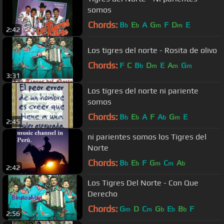
somos
Chords:
B
E
A
G
F
D
E
b
b
m
m
2:42
Los tigres del norte - Rosita de olivo
Chords:
F
C
B
D
E
A
G
b
m
m
m
3:31
Los tigres del norte ni pariente
somos
Chords:
B
E
A
F
A
G
E
b
b
b
m
2:45
ni parientes somos los Tigres del
Norte
Chords:
B
E
F
G
C
A
b
b
m
m
b
2:42
Los Tigres Del Norte - Con Que
Derecho
Chords:
G
D
C
G
E
B
F
m
m
b
b
b
2:56