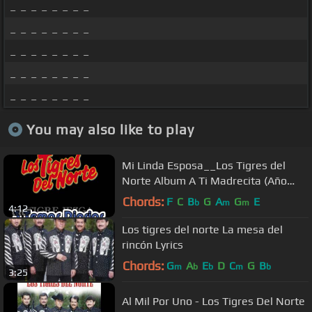
_ _ _ _ _ _ _ _
_ _ _ _ _ _ _ _
_ _ _ _ _ _ _ _
_ _ _ _ _ _ _ _
_ _ _ _ _ _ _ _
You may also like to play
Mi Linda Esposa__Los Tigres del
Norte Album A Ti Madrecita (Año
1986)
Chords:
F
C
B
G
A
G
E
b
m
m
4:12
Los tigres del norte La mesa del
rincón Lyrics
Chords:
G
A
E
D
C
G
B
m
b
b
m
b
3:25
Al Mil Por Uno - Los Tigres Del Norte