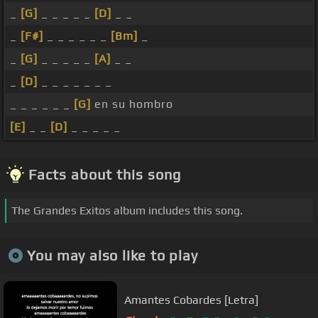
_
[G]
_ _ _ _ _
[D]
_ _
_
[F#]
_ _ _ _ _ _
[Bm]
_
_
[G]
_ _ _ _ _
[A]
_ _
_
[D]
_ _ _ _ _ _ _
_ _ _ _ _ _
[G]
en su hombro
[E]
_ _
[D]
_ _ _ _ _
Facts about this song
The Grandes Exitos album includes this song.
You may also like to play
Amantes Cobardes [Letra]