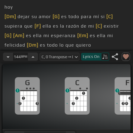
hoy
[Dm]
dejar su amor
[G]
es todo para mí si
[C]
supiera que
[F]
ella es la razón de mi
[C]
existir
[G]
[Am]
es ella mi esperanza
[Em]
es ella mi
felicidad
[Dm]
es todo lo que quiero
[G]
es ella mi libertad si
[C]
supieras cuántas veces
Lyrics
On
144
BPM
[G]
he llorado en su hombro
y
[Am]
he sentido en su silencio su
[Em]
amor con
G
C
F
mi
1
1
1
[F]
es que hemos compartido
[G]
nuestros triunfos
1
1
1
1
2
2
y
[Em]
fracasos
2
3
3
3
4
es que
[C]
ella es en mi vida lo
[Am]
que más lo
necesito y es
[F]
que es lo
[G]
más importante
[C]
para mí