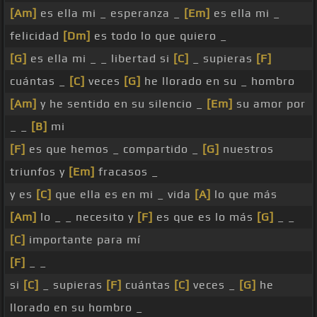
[Am]
es ella mi _ esperanza _
[Em]
es ella mi _
felicidad
[Dm]
es todo lo que quiero _
[G]
es ella mi _ _ libertad si
[C]
_ supieras
[F]
cuántas _
[C]
veces
[G]
he llorado en su _ hombro
[Am]
y he sentido en su silencio _
[Em]
su amor por
_ _
[B]
mi
[F]
es que hemos _ compartido _
[G]
nuestros
triunfos y
[Em]
fracasos _
y es
[C]
que ella es en mi _ vida
[A]
lo que más
[Am]
lo _ _ necesito y
[F]
es que es lo más
[G]
_ _
[C]
importante para mí
[F]
_ _
si
[C]
_ supieras
[F]
cuántas
[C]
veces _
[G]
he
llorado en su hombro _