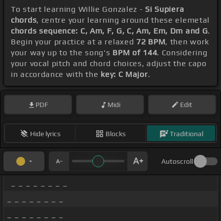
To start learning Willie Gonzalez -
Si Supiera
chords
, centre your learning around these elemetal
chords sequence: C, Am, F, G, C, Am, Em, Dm and G
.
Begin your practice at a relaxed
72 BPM
, then work
your way up to the song's
BPM of 144
. Considering
your vocal pitch and chord choices, adjust the capo
in accordance with the
key: C Major
.
PDF
Midi
Edit
Hide lyrics
Blocks
Traditional
Autoscroll
_ _ _ _ _ _ _ _
_ _ _ _ _ _ _ _
_ _ _ _ _ _ _ _