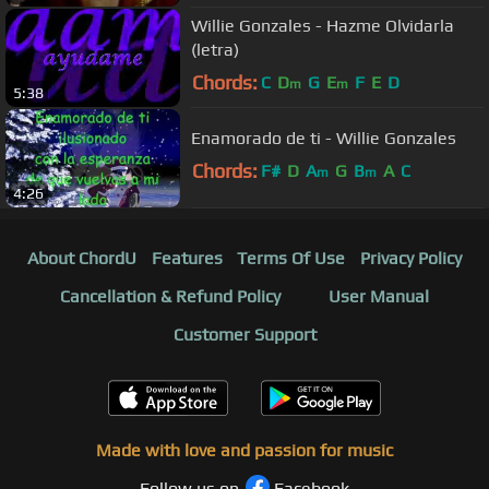
Willie Gonzales - Hazme Olvidarla
(letra)
Chords:
C
D
G
E
F
E
D
m
m
5:38
Enamorado de ti - Willie Gonzales
Chords:
F#
D
A
G
B
A
C
m
m
4:26
About ChordU
Features
Terms Of Use
Privacy Policy
Cancellation & Refund Policy
User Manual
Customer Support
Made with love and passion for music
Follow us on
Facebook