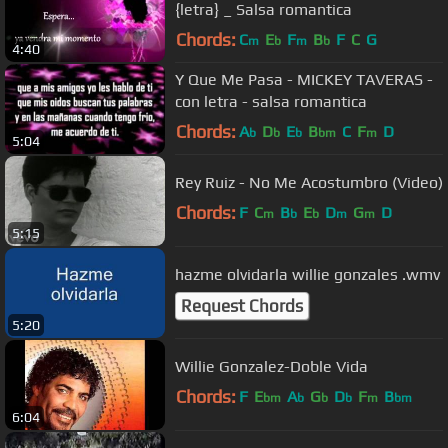
{letra} _ Salsa romantica
Chords:
C
E
F
B
F
C
G
m
b
m
b
4:40
Y Que Me Pasa - MICKEY TAVERAS -
con letra - salsa romantica
Chords:
A
D
E
B
C
F
D
b
b
b
bm
m
5:04
Rey Ruiz - No Me Acostumbro (Video)
Chords:
F
C
B
E
D
G
D
m
b
b
m
m
5:15
hazme olvidarla willie gonzales .wmv
Request Chords
5:20
Willie Gonzalez-Doble Vida
Chords:
F
E
A
G
D
F
B
bm
b
b
b
m
bm
6:04