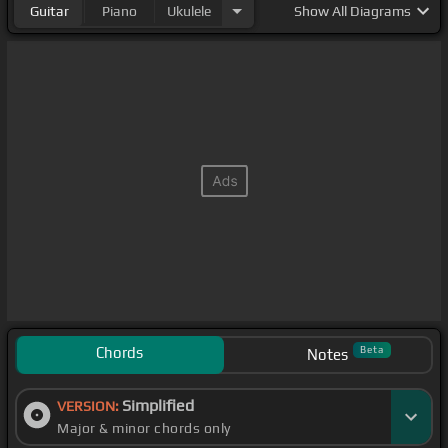
Guitar
Piano
Ukulele
Show
All Diagrams
Chords
Beta
Notes
Simplified
VERSION:
Major & minor chords only