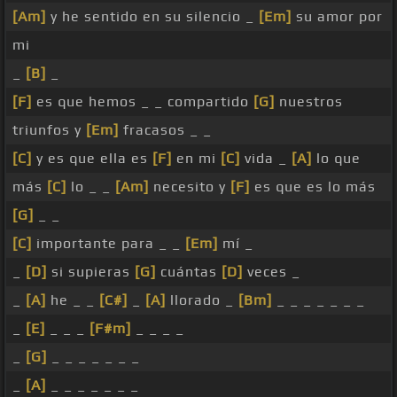
[Am]
y he sentido en su silencio _
[Em]
su amor por
mi
_
[B]
_
[F]
es que hemos _ _ compartido
[G]
nuestros
triunfos y
[Em]
fracasos _ _
[C]
y es que ella es
[F]
en mi
[C]
vida _
[A]
lo que
más
[C]
lo _ _
[Am]
necesito y
[F]
es que es lo más
[G]
_ _
[C]
importante para _ _
[Em]
mí _
_
[D]
si supieras
[G]
cuántas
[D]
veces _
_
[A]
he _ _
[C#]
_
[A]
llorado _
[Bm]
_ _ _ _ _ _ _
_
[E]
_ _ _
[F#m]
_ _ _ _
_
[G]
_ _ _ _ _ _ _
_
[A]
_ _ _ _ _ _ _