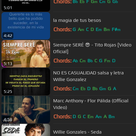
Chords:
B
E
F
G
C
G
G
b
b
m
m
b
5:01
la magia de tus besos
Chords:
G
A
C
D
E
B
F#
m
m
m
m
4:42
Siempre SERÉ 😎 - Tito Rojas [Video
Oficial]
Chords:
A
C
B
C
G
F
D
b
m
b
m
5:13
NO ES CASUALIDAD salsa y letra
Willie Gonzalez
Chords:
C
E
D
B
G
G
A
m
b
b
m
5:25
Marc Anthony - Flor Pálida (Official
Video)
Chords:
D
G
C
E
A
A
B
m
m
m
4:58
Willie Gonzales - Seda