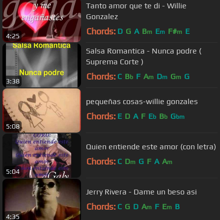
Tanto amor que te di - Willie
Gonzalez
Chords:
D
G
A
B
E
F#
E
m
m
m
4:25
Salsa Romantica - Nunca podre (
Suprema Corte )
Chords:
C
B
F
A
D
G
G
b
m
m
m
3:38
pequeñas cosas-willie gonzales
Chords:
E
D
A
F
E
B
G
b
b
bm
5:08
Quien entiende este amor (con letra)
Chords:
C
D
G
F
A
A
m
m
5:04
Jerry Rivera - Dame un beso asi
Chords:
C
G
D
A
F
E
B
m
m
4:35