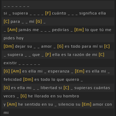
_ _ _ _ _ _ _
si _ supiera _ _ _ _
[F]
cuánto _ _ _ significa ella
[C]
para _ _ mí
[G]
_
_
[Am]
jamás me _ _ _ pedirías _
[Em]
lo que tú me
pides hoy
[Dm]
dejar su _ _ amor _
[G]
es todo para mí si
[C]
_ supiera _ _ que _
[F]
ella es la razón de mi
[C]
existir _ _ _ _ _ _
[G]
[Am]
es ella mi _ esperanza _
[Em]
es ella mi _
felicidad
[Dm]
es todo lo que quiero _
[G]
es ella mi _ _ libertad si
[C]
_ supieras cuántas
veces _
[G]
he llorado en su hombro
y
[Am]
he sentido en su _ silencio su
[Em]
amor con
mi