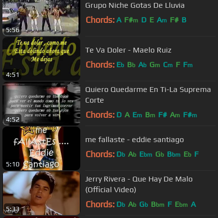
Grupo Niche Gotas De Lluvia
Chords:
A
F#
D
E
A
F#
B
m
m
5:56
Te Va Doler - Maelo Ruiz
Chords:
E
B
A
G
C
F
F
b
b
b
m
m
m
4:51
Quiero Quedarme En Ti-La Suprema
Corte
Chords:
D
A
E
B
F#
A
F#
m
m
m
m
4:52
me fallaste - eddie santiago
Chords:
D
A
E
G
B
E
F
b
b
bm
b
bm
b
5:10
Jerry Rivera - Que Hay De Malo
(Official Video)
Chords:
D
A
G
B
F
E
A
b
b
b
bm
bm
5:33