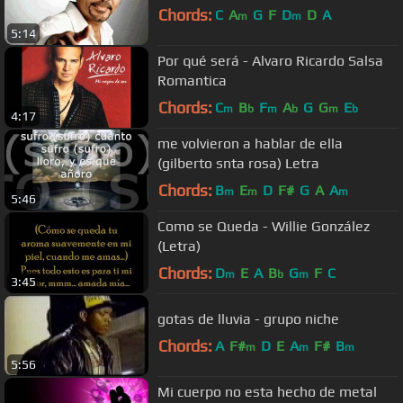
Chords:
C
A
G
F
D
D
A
m
m
5:14
Por qué será - Alvaro Ricardo Salsa
Romantica
Chords:
C
B
F
A
G
G
E
m
b
m
b
m
b
4:17
me volvieron a hablar de ella
(gilberto snta rosa) Letra
Chords:
B
E
D
F#
G
A
A
m
m
m
5:46
Como se Queda - Willie González
(Letra)
Chords:
D
E
A
B
G
F
C
m
b
m
3:45
gotas de lluvia - grupo niche
Chords:
A
F#
D
E
A
F#
B
m
m
m
5:56
Mi cuerpo no esta hecho de metal