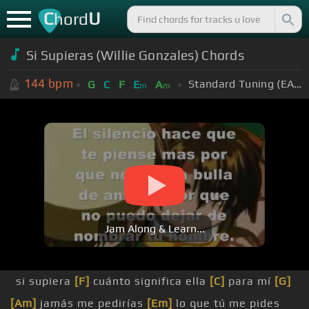
C
U
hord
Si Supieras (Willie Gonzales) Chords
144
bpm
Standard Tuning (EADGBE)
G
C
F
E
A
m
m
Jam Along & Learn...
si supiera
[F]
cuánto significa ella
[C]
para mí
[G]
[Am]
jamás me pedirías
[Em]
lo que tú me pides