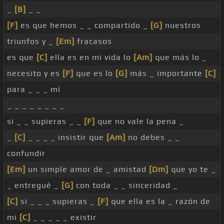
_
[B]
_ _
[F]
es que hemos _ _ compartido _
[G]
nuestros
triunfos y _
[Em]
fracasos
es que
[C]
ella es en mi vida lo
[Am]
que más lo _
necesito y es
[F]
que es lo
[G]
más _ importante
[C]
para _ _ _ mí
_ _ _ _ _ _ _ _
si _ _ supieras _ _
[F]
que no vale la pena _
_
[C]
_ _ _ _ insistir que
[Am]
no debes _ _
confundir
[Em]
un simple amor de _ amistad
[Dm]
que yo te _
_ entregué _
[G]
con toda _ _ sinceridad _
[C]
si _ _ _ supieras _
[F]
que ella es la _ razón de
mi
[C]
_ _ _ _ _ existir