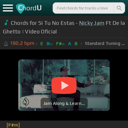
C
U
hord
Chords for Si Tu No Estas -
Nicky Jam
Ft De la
Ghetto | Video Oficial
180.2
bpm
Standard Tuning (EADGBE)
E
B
F#
A
B
m
m
Jam Along & Learn...
[F#m]