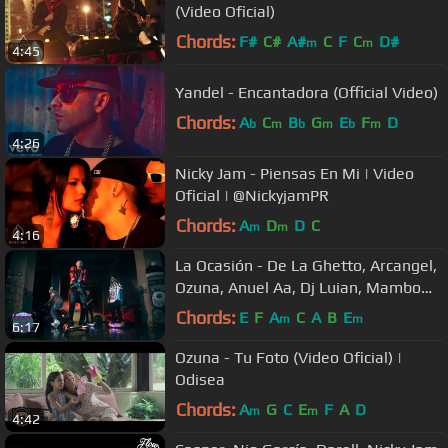
(Video Oficial)
Chords:
F#
C#
A#
C
F
C
D#
m
m
4:45
Yandel - Encantadora (Official Video)
Chords:
A
C
B
G
E
F
D
b
m
b
m
b
m
4:26
Nicky Jam - Piensas En Mi | Video
Oficial | @NickyjamPR
Chords:
A
D
D
C
m
m
4:16
La Ocasión - De La Ghetto, Arcangel,
Ozuna, Anuel Aa, Dj Luian, Mambo
Kingz [Video Oficial]
Chords:
E
F
A
C
A
B
E
m
m
6:17
Ozuna - Tu Foto (Video Oficial) |
Odisea
Chords:
A
G
C
E
F
A
D
m
m
4:42