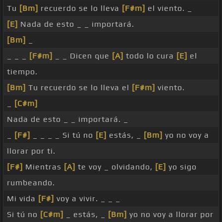
Tu
[Bm]
recuerdo se lo lleva
[F#m]
el viento. _
[E]
Nada de esto _ _ importará.
[Bm]
_
_ _ _
[F#m]
_ _ Dicen que
[A]
todo lo cura
[E]
el
tiempo.
[Bm]
Tu recuerdo se lo lleva el
[F#m]
viento.
_
[C#m]
Nada de esto _ _ importará. _
_
[F#]
_ _ _ _ Si tú no
[E]
estás, _
[Bm]
yo no voy a
llorar por ti.
[F#]
Mientras
[A]
te voy _ olvidando,
[E]
yo sigo
rumbeando.
Mi vida
[F#]
voy a vivir. _ _ _
Si tú no
[C#m]
_ estás, _
[Bm]
yo no voy a llorar por