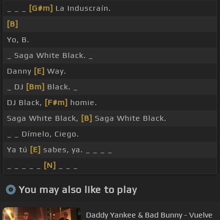
_ _ _
[G#m]
La Induscraín.
[B]
Yo, B.
_ Saga White Black. _
Danny
[E]
Way.
_ DJ
[Bm]
Black. _
DJ Black,
[F#m]
homie.
Saga White Black,
[B]
Saga White Black.
_ _ Dímelo, Ciego.
Ya tú
[E]
sabes, ya. _ _ _ _
_ _ _ _ _
[N]
_ _ _
You may also like to play
Daddy Yankee & Bad Bunny - Vuelve