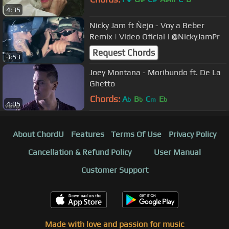
m
4:35
Nicky Jam ft Ñejo - Voy a Beber
Remix | Video Oficial | @NickyJamPr
Request Chords
3:53
Joey Montana - Moribundo ft. De La
Ghetto
Chords:
A
B
C
E
b
b
m
b
4:05
About ChordU
Features
Terms Of Use
Privacy Policy
Cancellation & Refund Policy
User Manual
Customer Support
Made with love and passion for music