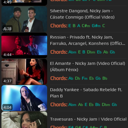
4:49
Silvestre Dangond, Nicky Jam -
Cásate Conmigo (Official Video)
Chords:
E
B
A
C#
G#
C
m
m
4:18
Rvssian - Privado ft. Nicky Jam,
Farruko, Arcangel, Konshens (Official
Video)
Chords:
A
E
B
D
E
A
G
bm
bm
b
b
b
4:44
El Amante - Nicky Jam (Video Oficial)
(Álbum Fénix)
Chords:
A
D
F
E
G
B
b
b
m
b
b
b
4:37
Daddy Yankee - Sabado Rebelde ft.
Plan B
Chords:
A
A
E
E
B
D
G
bm
b
b
b
bm
b
4:04
Travesuras - Nicky Jam | Video Oficial
Chords:
F#
G#
C#
A#
C
B