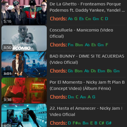
De La Ghetto - Fronteamos Porque
Podemos ft. Daddy Yankee, Yandel &
Ñengo Flow [Official Video]
Chords:
A
G
E
C
G
C
D
b
b
m
m
5:16
Cosculluela - Manicomio (Video
Oficial)
Chords:
F
B
A
E
G
F
m
bm
b
b
m
3:50
BAD BUNNY - DIME SI TE ACUERDAS
(Video Oficial)
Chords:
G
B
A
D
E
B
G
b
bm
b
b
bm
b
m
3:01
Por El Momento - Nicky Jam ft Plan B
(Concept Video) (Álbum Fénix)
Chords:
D
C
A
A
G
m
m
3:38
22. Hasta el Amanecer - Nicky Jam |
Video Oficial
Chords:
D
F#
B
E
B
C#
G#
m
m
4:06