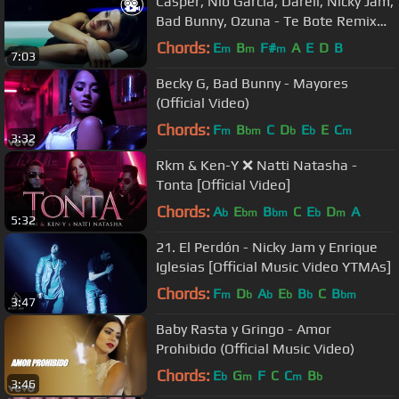
Casper, Nio García, Darell, Nicky Jam,
Bad Bunny, Ozuna - Te Bote Remix
(Video Oficial)
Chords:
E
B
F#
A
E
D
B
m
m
m
7:03
Becky G, Bad Bunny - Mayores
(Official Video)
Chords:
F
B
C
D
E
E
C
m
bm
b
b
m
3:32
Rkm & Ken-Y ❌ Natti Natasha -
Tonta [Official Video]
Chords:
A
E
B
C
E
D
A
b
bm
bm
b
m
5:32
21. El Perdón - Nicky Jam y Enrique
Iglesias [Official Music Video YTMAs]
Chords:
F
D
A
E
B
C
B
m
b
b
b
b
bm
3:47
Baby Rasta y Gringo - Amor
Prohibido (Official Music Video)
Chords:
E
G
F
C
C
B
b
m
m
b
3:46