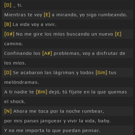
[D]
_ ti.
Mientras te voy
[E]
a mirando, yo sigo rumbeando.
[B]
La vida voy a vivir.
[G#]
No me gire los míos buscando un nuevo
[E]
camino.
Confinando los
[A#]
problemas, voy a disfrutar de
los míos.
[D]
Se acabaron las lágrimas y todos
[Gm]
tus
melóndramas.
A ti nadie te
[Bm]
dejó, tú fíjate en la que quemas
el shock.
[N]
Ahora me toca por la noche rumbear,
por mis panas janguear y vivir la vida, baby.
Y no me importa lo que puedan pensar.