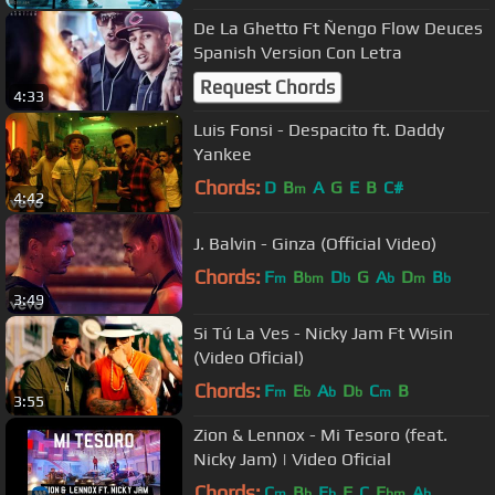
De La Ghetto Ft Ñengo Flow Deuces
Spanish Version Con Letra
Request Chords
4:33
Luis Fonsi - Despacito ft. Daddy
Yankee
Chords:
D
B
A
G
E
B
C#
m
4:42
J. Balvin - Ginza (Official Video)
Chords:
F
B
D
G
A
D
B
m
bm
b
b
m
b
3:49
Si Tú La Ves - Nicky Jam Ft Wisin
(Video Oficial)
Chords:
F
E
A
D
C
B
m
b
b
b
m
3:55
Zion & Lennox - Mi Tesoro (feat.
Nicky Jam) | Video Oficial
Chords:
C
B
E
F
C
E
A
m
b
b
bm
b