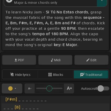
Major & minor chords only
To learn Nicky Jam -
Si Tú No Estas chords
, grasp
the musical fabric of the song with this
sequence -
E, Bm, F#m, E, F#m, A, E, Bm and F#
of chords. Kick
off your practice at a gentle
90 BPM
, then escalate
to the song's
tempo of 180 BPM
. Align the capo
with your vocal depth and chord choice, bearing in
mind the song's original
key: E Major
.
PDF
Midi
Edit
Hide lyrics
Blocks
Traditional
Autoscroll
[F#m]
_ _ _ _ _ _ _ _
_ _ _
[B]
_ _ _ _ _