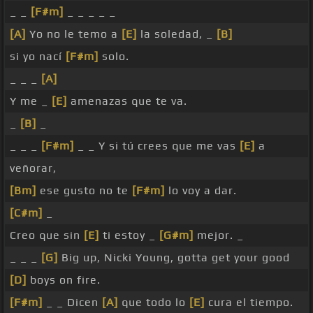
_ _
[F#m]
_ _ _ _ _
[A]
Yo no le temo a
[E]
la soledad, _
[B]
si yo nací
[F#m]
solo.
_ _ _
[A]
Y me _
[E]
amenazas que te va.
_
[B]
_
_ _ _
[F#m]
_ _ Y si tú crees que me vas
[E]
a
veñorar,
[Bm]
ese gusto no te
[F#m]
lo voy a dar.
[C#m]
_
Creo que sin
[E]
ti estoy _
[G#m]
mejor. _
_ _ _
[G]
Big up, Nicki Young, gotta get your good
[D]
boys on fire.
[F#m]
_ _ Dicen
[A]
que todo lo
[E]
cura el tiempo.