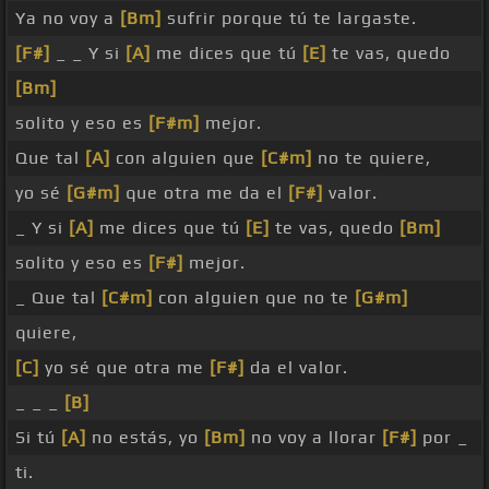
Ya no voy a
[Bm]
sufrir porque tú te largaste.
[F#]
_ _ Y si
[A]
me dices que tú
[E]
te vas, quedo
[Bm]
solito y eso es
[F#m]
mejor.
Que tal
[A]
con alguien que
[C#m]
no te quiere,
yo sé
[G#m]
que otra me da el
[F#]
valor.
_ Y si
[A]
me dices que tú
[E]
te vas, quedo
[Bm]
solito y eso es
[F#]
mejor.
_ Que tal
[C#m]
con alguien que no te
[G#m]
quiere,
[C]
yo sé que otra me
[F#]
da el valor.
_ _ _
[B]
Si tú
[A]
no estás, yo
[Bm]
no voy a llorar
[F#]
por _
ti.