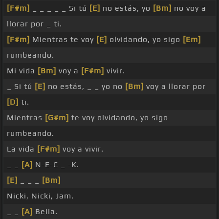
[F#m]
_ _ _ _ _ Si tú
[E]
no estás, yo
[Bm]
no voy a
llorar por _ ti.
[F#m]
Mientras te voy
[E]
olvidando, yo sigo
[Em]
rumbeando.
Mi vida
[Bm]
voy a
[F#m]
vivir.
_ Si tú
[E]
no estás, _ _ yo no
[Bm]
voy a llorar por
[D]
ti.
Mientras
[G#m]
te voy olvidando, yo sigo
rumbeando.
La vida
[F#m]
voy a vivir.
_ _
[A]
N-E-C _ -K.
[E]
_ _ _
[Bm]
Nicki, Nicki, Jam.
_ _
[A]
Bella.