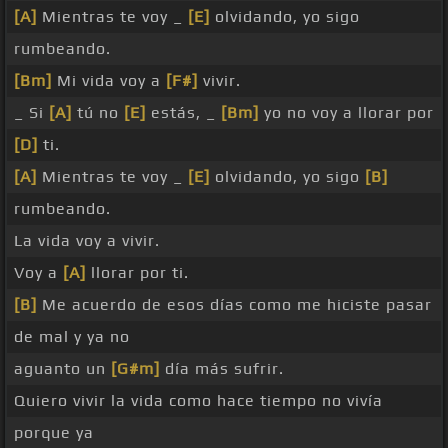
[A]
Mientras te voy _
[E]
olvidando, yo sigo
rumbeando.
[Bm]
Mi vida voy a
[F#]
vivir.
_ Si
[A]
tú no
[E]
estás, _
[Bm]
yo no voy a llorar por
[D]
ti.
[A]
Mientras te voy _
[E]
olvidando, yo sigo
[B]
rumbeando.
La vida voy a vivir.
Voy a
[A]
llorar por ti.
[B]
Me acuerdo de esos días como me hiciste pasar
de mal y ya no
aguanto un
[G#m]
día más sufrir.
Quiero vivir la vida como hace tiempo no vivía
porque ya