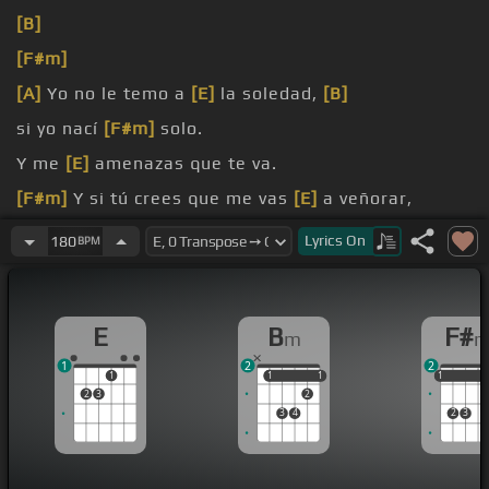
[B]
[F#m]
[A]
Yo no le temo a
[E]
la soledad,
[B]
si yo nací
[F#m]
solo.
Y me
[E]
amenazas que te va.
[F#m]
Y si tú crees que me vas
[E]
a veñorar,
gusto no te
[F#m]
lo voy a dar.
Lyrics
On
180
BPM
E
B
F#
m
1
2
2
1
1
1
1
1
1
1
1
2
3
2
3
4
2
3