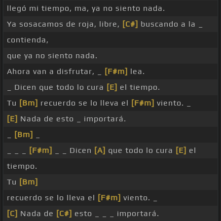
llegó mi tiempo, ma, ya no siento nada.
Ya sosacamos de roja, libre,
[C#]
buscando a la _
contienda,
que ya no siento nada.
Ahora van a disfrutar, _
[F#m]
lea.
_ Dicen que todo lo cura
[E]
el tiempo.
Tu
[Bm]
recuerdo se lo lleva el
[F#m]
viento. _
[E]
Nada de esto _ importará.
_
[Bm]
_
_ _ _
[F#m]
_ _ Dicen
[A]
que todo lo cura
[E]
el
tiempo.
Tu
[Bm]
recuerdo se lo lleva el
[F#m]
viento. _
[C]
Nada de
[C#]
esto _ _ _ importará.