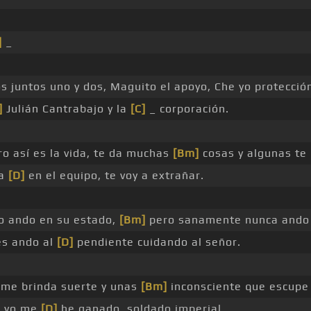
]
_
s juntos uno y dos, Maguito el apoyo, Che yo protecció
]
Julián Cantrabajo y la
[C]
_ corporación.
o así es la vida, te da muchas
[Bm]
cosas y algunas te 
ta
[D]
en el equipo, te voy a extrañar.
o ando en su estado,
[Bm]
pero sanamente nunca ando
s ando al
[D]
pendiente cuidando al señor.
 me brinda suerte y unas
[Bm]
inconsciente que escupe 
e yo me
[D]
he ganado, soldado imperial.