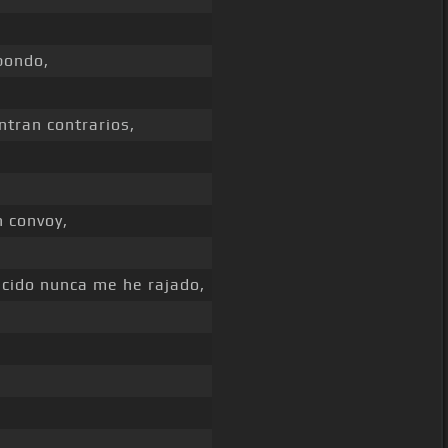
pondo,
tran contrarios,
n convoy,
cido nunca me he rajado,