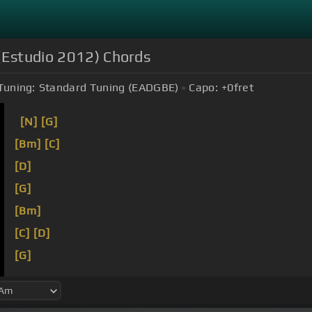
Estudio 2012) Chords
Tuning:
Standard Tuning (EADGBE)
Capo:
+0
fret
[N]
[G]
[Bm]
[C]
[D]
[G]
[Bm]
[C]
[D]
[G]
Saben que me altero si ofenden al gordo, también
[