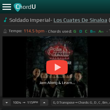
C
U
hord
Soldado Imperial-
Los Cuates De Sinaloa
(
114.5
bpm
Tempo:
Chords used:
G
D
C
B
A
m
m
Jam Along & Learn...
100
➙
115
BPM
%