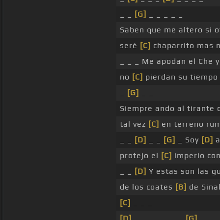
_ _
[G]
_ _ _ _ _
Saben que me altero si 
seré
[C]
chaparrito mas 
_ _ _ Me apodan el Che y
no
[C]
pierdan su tiempo
_
[G]
_ _
Siempre ando al tirante
tal vez
[C]
en terreno ru
_ _
[D]
_ _
[G]
_ Soy
[D]
a
protejo el
[C]
imperio co
_ _
[D]
Y estas son las g
de los coates
[B]
de Sinal
[C]
_ _ _
[D]
_ _ _ _ _ _ _
[G]
_