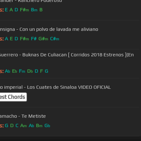
ander - Ranchero Poderoso
s:
E
A
D
F#
B
B
m
m
onsigna - Con un polvo de lavada me aliviano
s:
A
E
D
F#
F#
G#
C#
m
m
m
Guerrero - Buknas De Culiacan [ Corridos 2018 Estrenos ](En
s:
A
E
F
D
D
F
G
b
b
m
b
o imperial - Los Cuates de Sinaloa VIDEO OFICIAL
est Chords
Camacho - Te Metiste
s:
G
D
C
A
A
B
G
m
b
m
b