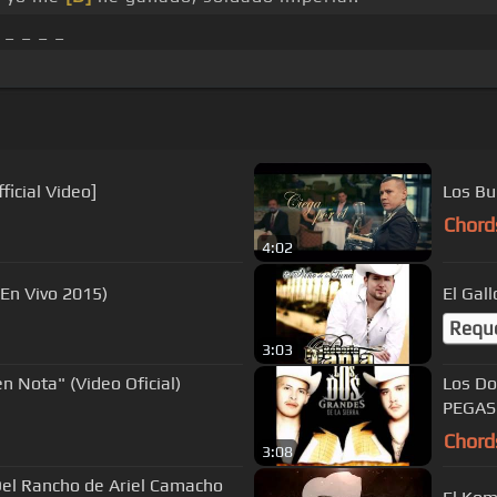
 _ _ _ _
ficial Video]
Los Bu
Chord
4:02
(En Vivo 2015)
El Gal
Requ
3:03
n Nota" (Video Oficial)
Los Do
PEGAS
Chord
3:08
 Del Rancho de Ariel Camacho