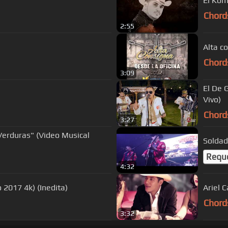
El Kom
Chord
2:55
Alta c
Chord
3:09
El De 
Vivo)
Chord
3:27
erduras" (Video Musical
Soldad
Requ
4:32
o 2017 4k) (Inedita)
Ariel 
Chord
3:32