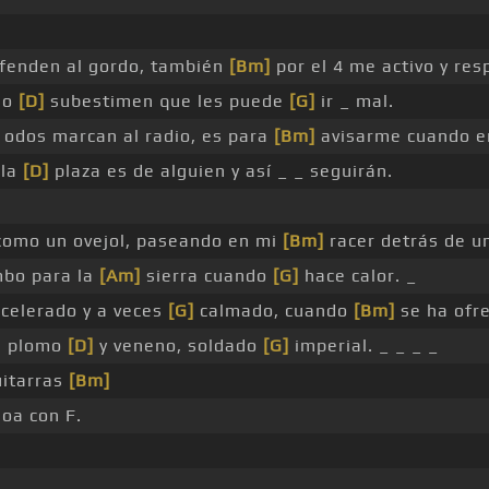
ofenden al gordo, también
[Bm]
por el 4 me activo y res
no
[D]
subestimen que les puede
[G]
ir _ mal.
 odos marcan al radio, es para
[Bm]
avisarme cuando en
 la
[D]
plaza es de alguien y así _ _ seguirán.
 como un ovejol, paseando en mi
[Bm]
racer detrás de u
mbo para la
[Am]
sierra cuando
[G]
hace calor. _
celerado y a veces
[G]
calmado, cuando
[Bm]
se ha ofre
n plomo
[D]
y veneno, soldado
[G]
imperial. _ _ _ _
uitarras
[Bm]
oa con F.