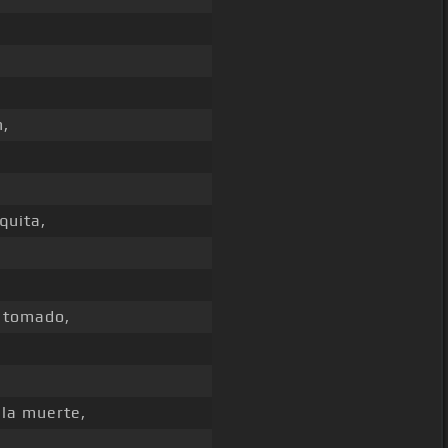
n,
quita,
 tomado,
la muerte,