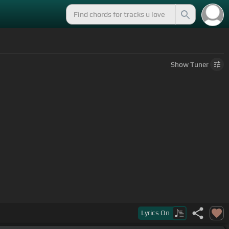
Show
Tuner
Bm]
por el 4 me activo y respondo,
Lyrics
On