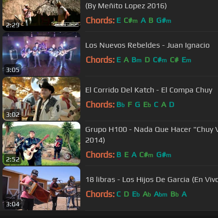
(By Meñito Lopez 2016)
Chords:
E
C#
A
B
G#
m
m
2:29
Los Nuevos Rebeldes - Juan Ignacio
Chords:
E
A
B
D
C#
C#
E
m
m
m
3:05
El Corrido Del Katch - El Compa Chuy
Chords:
B
F
G
E
C
A
D
b
b
3:02
Grupo H100 - Nada Que Hacer "Chuy V
2014)
Chords:
B
E
A
C#
G#
m
m
2:52
18 libras - Los Hijos De Garcia (En Viv
Chords:
C
D
E
A
A
B
A
b
b
bm
b
3:04