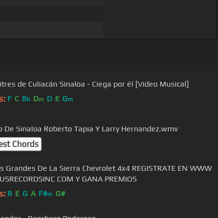
itres de Culiacán Sinaloa - Ciega por él [Video Musical]
s:
F
C
B
D
D
E
G
b
m
m
lo De Sinaloa Roberto Tapia Y Larry Hernandez.wmv
est Chords
s Grandes De La Sierra Chevrolet 4x4 REGISTRATE EN WWW
USRECORDSINC COM Y GANA PREMIOS
s:
B
E
G
A
F#
G#
m