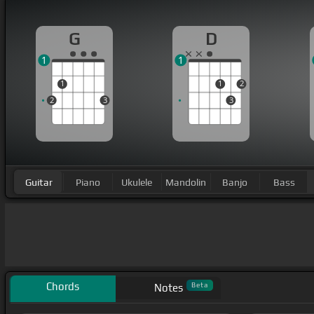
G
D
1
1
1
1
2
2
3
3
Guitar
Piano
Ukulele
Mandolin
Banjo
Bass
Chords
Beta
Notes