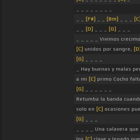
_ _ _ _ _ _ _ _
_ _
[F#]
_ _
[Bm]
_ _ _
[C
_ _
[D]
_ _ _
[G]
_ _ _
_ _ _ _ _ Vivimos crecimo
[C]
unidos por sangre,
[D
[G]
_ _ _ _
_ Hay buenas y malas per
a mi
[C]
primo Cocho fal
[G]
_ _ _ _ _ _
Retumba la banda cuand
solo en
[C]
ocasiones pue
[G]
_ _ _
_ _ _ _ Una calavera que
los
[C]
clave y legado qu