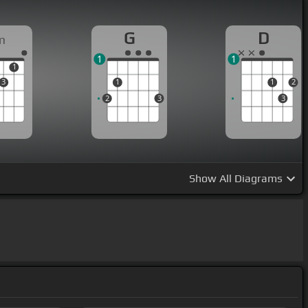
G
D
m
1
1
1
3
1
1
2
2
3
3
Show
All Diagrams