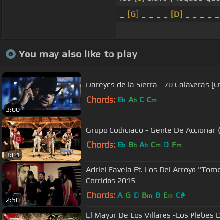
_
[G]
_ _ _ _
[D]
_ _ _ _ _
_ _ _ _ _ _ _ _
You may also like to play
Dareyes de la Sierra - 70 Calaveras [Of
Chords:
E
A
C
C
b
b
m
3:00
Grupo Codiciado - Gente De Accionar 
Chords:
E
B
A
C
D
F
b
b
b
m
m
3:01
Adriel Favela Ft. Los Del Arroyo "Tome
Corridos 2015
Chords:
A
G
D
B
B
E
C#
m
m
2:50
El Mayor De Los Villares -Los Plebes