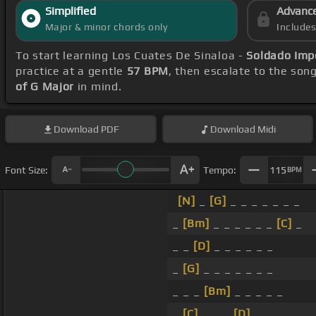
Simplified
Advanc
Major & minor chords only
Include
To start learning Los Cuates De Sinaloa -
Soldado Imp
practice at a gentle
57 BPM
, then escalate to the son
of G Major
in mind.
Download
PDF
Download
Midi
Font Size:
Tempo:
115
BPM
[N]
_
[G]
_ _ _ _ _ _ _
_
[Bm]
_ _ _ _ _ _
[C]
_
_ _
[D]
_ _ _ _ _ _
_
[G]
_ _ _ _ _ _ _
_ _ _
[Bm]
_ _ _ _ _
_
[C]
_ _ _
[D]
_ _ _ _