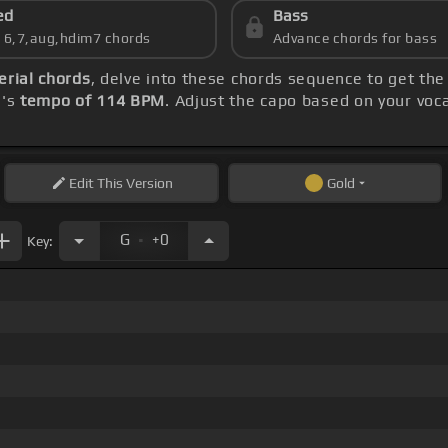
ed
Bass
s 6,7,aug,hdim7 chords
Advance chords for bass
erial chords
, delve into these chords sequence to get the
g's
tempo of 114 BPM
. Adjust the capo based on your voc
Edit
This Version
Gold
.
G
+0
Key: