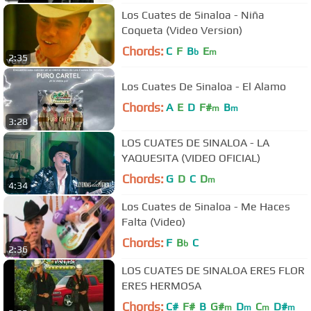
Los Cuates de Sinaloa - Niña
Coqueta (Video Version)
Chords:
C
F
B
E
b
m
2:35
Los Cuates De Sinaloa - El Alamo
Chords:
A
E
D
F#
B
m
m
3:28
LOS CUATES DE SINALOA - LA
YAQUESITA (VIDEO OFICIAL)
Chords:
G
D
C
D
m
4:34
Los Cuates de Sinaloa - Me Haces
Falta (Video)
Chords:
F
B
C
b
2:36
LOS CUATES DE SINALOA ERES FLOR
ERES HERMOSA
Chords:
C#
F#
B
G#
D
C
D#
m
m
m
m