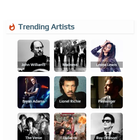
Trending Artists
John Williams
Madness
Leona Lewis
Bryan Adams
Lionel Richie
Passenger
The Verve
Ludacris
Roy Orbison