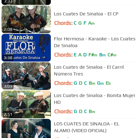
3:33
Los Cuates De Sinaloa - El CP
Chords:
C
G
F
A
m
2:08
Flor Hermosa - Karaoke - Los Cuates
De Sinaloa
Chords:
E
A
D
F#
B
C#
m
m
m
3:38
Los Cuates de Sinaloa - El Carril
Número Tres
Chords:
G
D
C
B
G
E
m
m
b
3:09
Los Cuates de Sinaloa - Bonita Mujer
HD
Chords:
G
D
C
B
m
2:51
LOS CUATES DE SINALOA - EL
ALAMO (VIDEO OFICIAL)