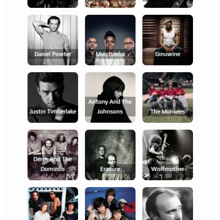
Daniel Powter
Morcheeba
Ginuwine
Antony And The
Justin Timberlake
Johnsons
The Monkees
Derek And The
Dominos
Erasure
Wolfmother