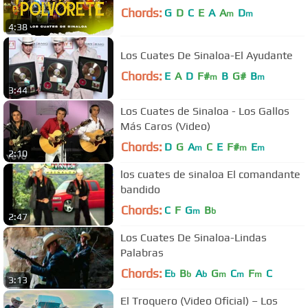
Chords:
G
D
C
E
A
A
D
m
m
4:38
Los Cuates De Sinaloa-El Ayudante
Chords:
E
A
D
F#
B
G#
B
m
m
3:44
Los Cuates de Sinaloa - Los Gallos
Más Caros (Video)
Chords:
D
G
A
C
E
F#
E
m
m
m
2:10
los cuates de sinaloa El comandante
bandido
Chords:
C
F
G
B
m
b
2:47
Los Cuates De Sinaloa-Lindas
Palabras
Chords:
E
B
A
G
C
F
C
b
b
b
m
m
m
3:13
El Troquero (Video Oficial) – Los