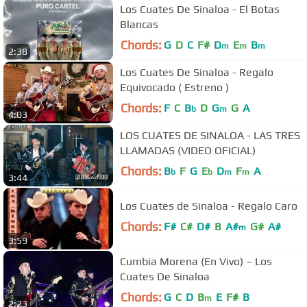
Los Cuates De Sinaloa - El Botas
Blancas
Chords:
G
D
C
F#
D
E
B
m
m
m
2:38
Los Cuates De Sinaloa - Regalo
Equivocado ( Estreno )
Chords:
F
C
B
D
G
G
A
b
m
4:03
LOS CUATES DE SINALOA - LAS TRES
LLAMADAS (VIDEO OFICIAL)
Chords:
B
F
G
E
D
F
A
b
b
m
m
3:44
Los Cuates de Sinaloa - Regalo Caro
Chords:
F#
C#
D#
B
A#
G#
A#
m
3:59
Cumbia Morena (En Vivo) – Los
Cuates De Sinaloa
Chords:
G
C
D
B
E
F#
B
m
2:23