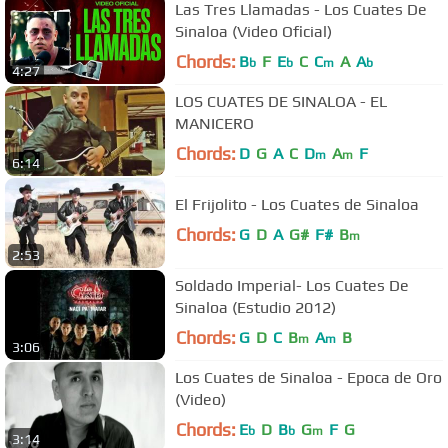
Las Tres Llamadas - Los Cuates De
Sinaloa (Video Oficial)
Chords:
B
F
E
C
C
A
A
b
b
m
b
4:27
LOS CUATES DE SINALOA - EL
MANICERO
Chords:
D
G
A
C
D
A
F
m
m
6:14
El Frijolito - Los Cuates de Sinaloa
Chords:
G
D
A
G#
F#
B
m
2:53
Soldado Imperial- Los Cuates De
Sinaloa (Estudio 2012)
Chords:
G
D
C
B
A
B
m
m
3:06
Los Cuates de Sinaloa - Epoca de Oro
(Video)
Chords:
E
D
B
G
F
G
b
b
m
3:14