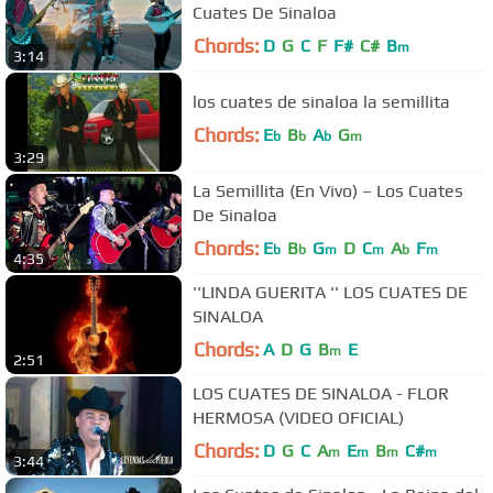
Cuates De Sinaloa
Chords:
D
G
C
F
F#
C#
B
m
3:14
los cuates de sinaloa la semillita
Chords:
E
B
A
G
b
b
b
m
3:29
La Semillita (En Vivo) – Los Cuates
De Sinaloa
Chords:
E
B
G
D
C
A
F
b
b
m
m
b
m
4:35
''LINDA GUERITA '' LOS CUATES DE
SINALOA
Chords:
A
D
G
B
E
m
2:51
LOS CUATES DE SINALOA - FLOR
HERMOSA (VIDEO OFICIAL)
Chords:
D
G
C
A
E
B
C#
m
m
m
m
3:44