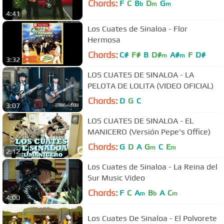
Chords:
F
C
B
D
G
b
m
m
4:41
Los Cuates de Sinaloa - Flor
Hermosa
Chords:
C#
F#
B
D#
A#
F
D#
m
m
3:32
LOS CUATES DE SINALOA - LA
PELOTA DE LOLITA (VIDEO OFICIAL)
Chords:
D
G
C
3:07
LOS CUATES DE SINALOA - EL
MANICERO (Versión Pepe's Office)
Chords:
G
D
A
G
C
E
m
m
2:12
Los Cuates de Sinaloa - La Reina del
Sur Music Video
Chords:
F
C
A
B
A
C
m
b
m
4:00
Los Cuates De Sinaloa - El Polvorete