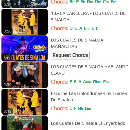
Chords:
B
F
E
G
D
C
F
b
b
m
m
m
m
5:54
10.- LA CANELERA - LOS CUATES DE
SINALOA
Chords:
D
G
A
E
E
C
m
3:56
LOS CUATES DE SINALOA -
MAÑANITAS
Request Chords
6:08
LOS CUATES DE SINALOA HABLANDO
CLARO
Chords:
E
B
A
A
G
E
bm
bm
m
2:50
Escuche Las Golondrinas-Los Cuates
De Sinaloa
Chords:
C
F
B
G
b
m
3:12
Los Cuates De Sinaloa El Enyerbado