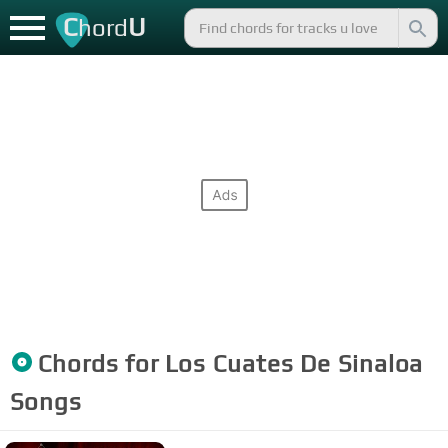
C
U
hord
Chords for
Los Cuates De Sinaloa
Songs