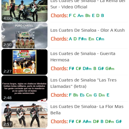
Los Cuates de Sinaloa - La Reina del
Sur - Video Oficial
Chords:
F
C
A
B
E
D
B
m
b
4:00
Los Cuates De Sinaloa - Olor A Kush
Chords:
A
D
F#
E
C#
m
m
m
2:50
Los Cuates de Sinaloa - Guerita
Hermosa
Chords:
F#
C#
D#
B
G#
G#
m
m
2:27
Los Cuates de Sinaloa "Las Tres
Llamadas" (letra)
Chords:
F
B
E
C
G
D
E
b
b
m
m
2:48
Los Cuates De Sinaloa- La Flor Mas
Bella
Chords:
F#
C#
A#
D#
B
D#
G#
m
m
2:57