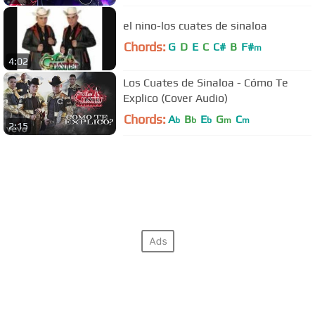
el nino-los cuates de sinaloa
Chords:
G
D
E
C
C#
B
F#
m
4:02
Los Cuates de Sinaloa - Cómo Te
Explico (Cover Audio)
Chords:
A
B
E
G
C
b
b
b
m
m
2:15