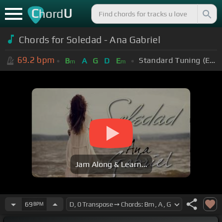
C
U
hord
Chords for Soledad - Ana Gabriel
69.2
bpm
Standard Tuning (EADGBE)
B
A
G
D
E
m
m
Jam Along & Learn...
69
BPM