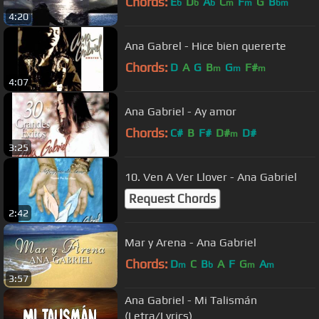
Chords:
E
D
A
C
F
G
B
b
b
b
m
m
bm
4:20
Ana Gabrel - Hice bien quererte
Chords:
D
A
G
B
G
F#
m
m
m
4:07
Ana Gabriel - Ay amor
Chords:
C#
B
F#
D#
D#
m
3:25
10. Ven A Ver Llover - Ana Gabriel
Request Chords
2:42
Mar y Arena - Ana Gabriel
Chords:
D
C
B
A
F
G
A
m
b
m
m
3:57
Ana Gabriel - Mi Talismán
(Letra/Lyrics)