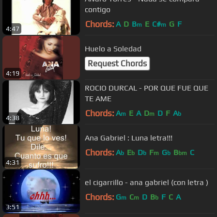
contigo
Chords:
A
D
B
E
C#
G
F
m
m
4:47
Huelo a Soledad
Request Chords
4:19
ROCIO DURCAL - POR QUE FUE QUE
TE AME
Chords:
A
E
A
D
D
F
A
m
m
b
4:38
Ana Gabriel : Luna letra!!!
Chords:
A
E
D
F
G
B
C
b
b
b
m
b
bm
4:31
el cigarrillo - ana gabriel (con letra )
Chords:
G
C
D
B
F
C
A
m
m
b
3:51