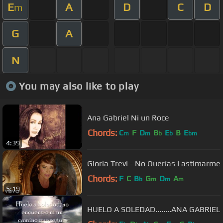
E
A
D
C
D
m
G
A
N
You may also like to play
Ana Gabriel Ni un Roce
Chords:
C
F
D
B
E
B
E
m
m
b
b
bm
4:39
Gloria Trevi - No Querías Lastimarme
Chords:
F
C
B
G
D
A
b
m
m
m
5:19
HUELO A SOLEDAD........ANA GABRIEL