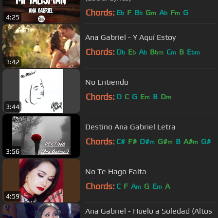
Chords:
E
F
B
G
A
F
G
b
b
m
b
m
4:25
Ana Gabriel - Y Aquí Estoy
Chords:
D
E
A
B
C
B
E
b
b
b
bm
m
bm
3:42
No Entiendo
Chords:
D
C
G
E
B
D
m
m
3:44
Destino Ana Gabriel Letra
Chords:
C#
F#
D#
G#
B
A#
G#
m
m
m
3:56
No Te Hago Falta
Chords:
C
F
A
G
E
A
m
m
4:59
Ana Gabriel - Huelo a Soledad (Altos