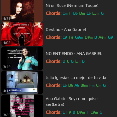
Ni un Roce (Nem um Toque)
Chords:
C
F
B
D
E
E
G
m
b
m
b
bm
4:31
Destino - Ana Gabriel
Chords:
C#
F#
G#
D#
B
A#
G#
m
m
m
4:02
NO ENTIENDO - ANA GABRIEL
Chords:
D
C
G
E
B
m
3:49
Julio Iglesias Lo mejor de tu vida
Chords:
E
D
A
B
F
C
G
b
b
b
bm
m
m
4:16
Ana Gabriel Soy como quise
ser(Letra)
Chords:
E
F#
B
D#
F
C#
G
m
m
3:29