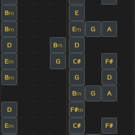
B
E
m
B
E
G
A
m
m
D
B
D
m
E
G
C#
F#
m
B
G
D
m
B
G
A
m
D
F#
m
E
C#
F#
m