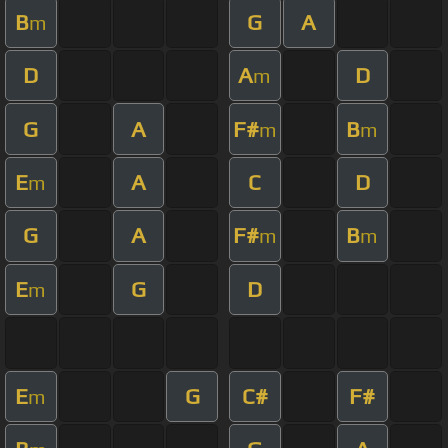
B
G
A
m
D
A
D
m
G
A
F#
B
m
m
E
A
C
D
m
G
A
F#
B
m
m
E
G
D
m
E
G
C#
F#
m