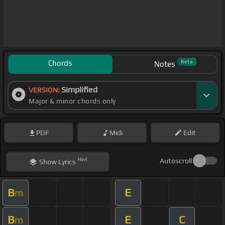
Chords
Beta
Notes
Simplified
VERSION:
Major & minor chords only
PDF
Midi
Edit
Hint
Autoscroll
Show
Lyrics
B
E
m
B
E
C
m