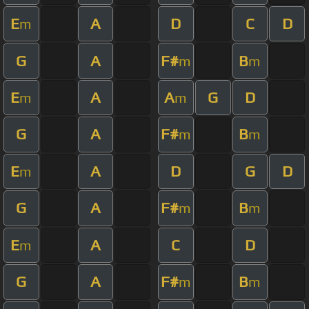
E
A
D
C
D
m
G
A
F#
B
m
m
E
A
A
G
D
m
m
G
A
F#
B
m
m
E
A
D
G
D
m
G
A
F#
B
m
m
E
A
C
D
m
G
A
F#
B
m
m