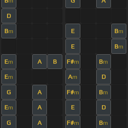
B
G
A
m
D
B
E
B
m
m
E
B
m
E
A
B
F#
B
m
m
m
E
A
D
m
m
G
A
F#
B
m
m
E
A
E
D
m
G
A
F#
B
m
m