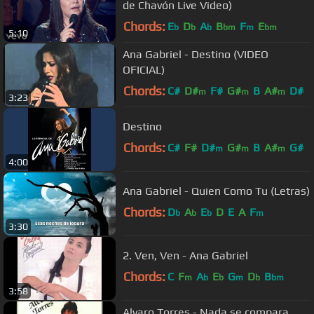
de Chavón Live Video)
Chords:
E
D
A
B
F
E
b
b
b
bm
m
bm
5:10
Ana Gabriel - Destino (VIDEO
OFICIAL)
Chords:
C#
D#
F#
G#
B
A#
D#
m
m
m
3:23
Destino
Chords:
C#
F#
D#
G#
B
A#
G#
m
m
m
4:00
Ana Gabriel - Quien Como Tu (Letras)
Chords:
D
A
E
D
E
A
F
b
b
b
m
3:30
2. Ven, Ven - Ana Gabriel
Chords:
C
F
A
E
G
D
B
m
b
b
m
b
bm
3:58
Alvaro Torres - Nada se compara