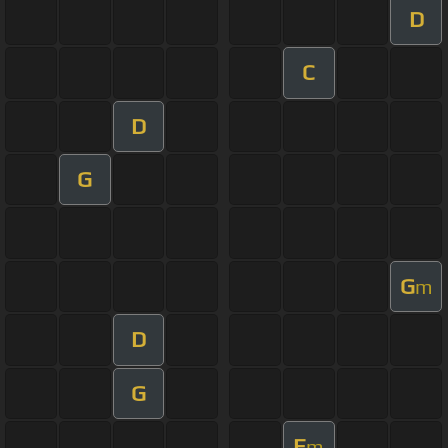
D
C
D
G
G
m
D
G
E
m