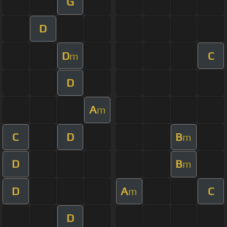
G
D
D
C
m
D
A
m
C
D
B
m
D
B
m
D
A
C
m
D