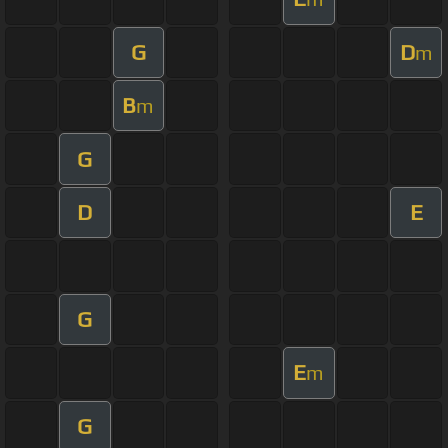
G
D
m
B
m
G
D
E
G
E
m
G