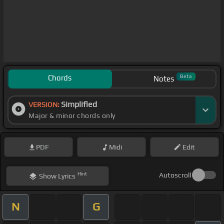
Chords
Beta
Notes
Simplified
VERSION:
Major & minor chords only
PDF
Midi
Edit
Hint
Autoscroll
Show
Lyrics
N
G