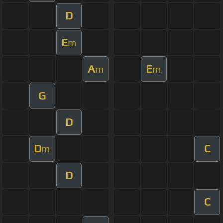
D
E
m
A
E
m
m
G
D
D
C
m
D
C