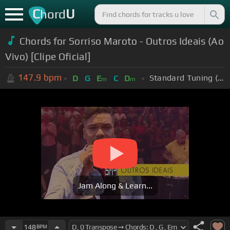
C
U
hord
Chords for Sorriso Maroto - Outros Ideais (Ao
Vivo) [Clipe Oficial]
147.9
bpm
Standard Tuning (EADGBE)
D
G
E
C
D
m
m
Jam Along & Learn...
148
BPM