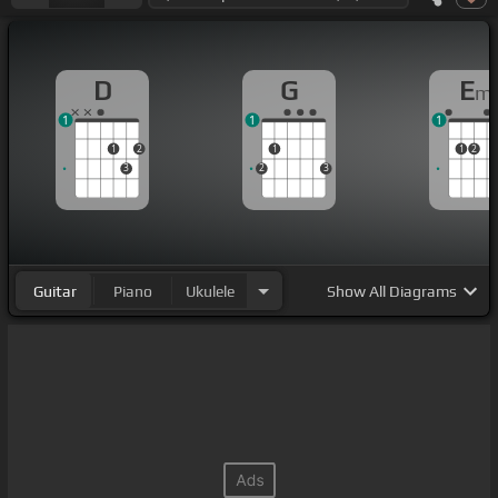
D
G
E
m
1
1
1
1
2
1
1
2
3
2
3
Guitar
Piano
Ukulele
Show
All Diagrams