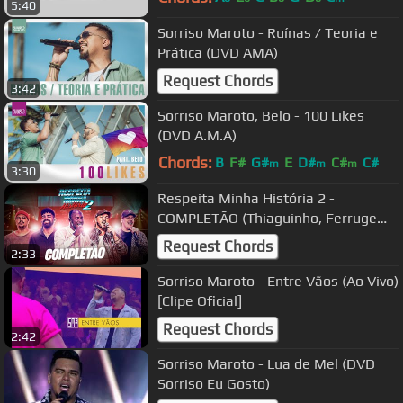
5:40
Sorriso Maroto - Ruínas / Teoria e
Prática (DVD AMA)
Request Chords
3:42
Sorriso Maroto, Belo - 100 Likes
(DVD A.M.A)
Chords:
B
F#
G#
E
D#
C#
C#
m
m
m
3:30
Respeita Minha História 2 -
COMPLETÃO (Thiaguinho, Ferrugem,
Dilsinho, Sorriso Maroto, Belo e
Request Chords
2:33
mais)
Sorriso Maroto - Entre Vãos (Ao Vivo)
[Clipe Oficial]
Request Chords
2:42
Sorriso Maroto - Lua de Mel (DVD
Sorriso Eu Gosto)