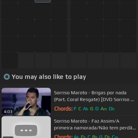
You may also like to play
Sorriso Maroto - Brigas por nada
(Part. Coral Resgate) [DVD Sorriso 15
Anos]
Chords:
F
C
A
G
D
A
D
b
m
b
4:03
Sorriso Maroto - Faz Assim/A
primeira namorada/Não tem perdão
[DVD Sorriso 15 Anos]
Chords:
A
E
C
B
G
D
C
b
b
b
b
m