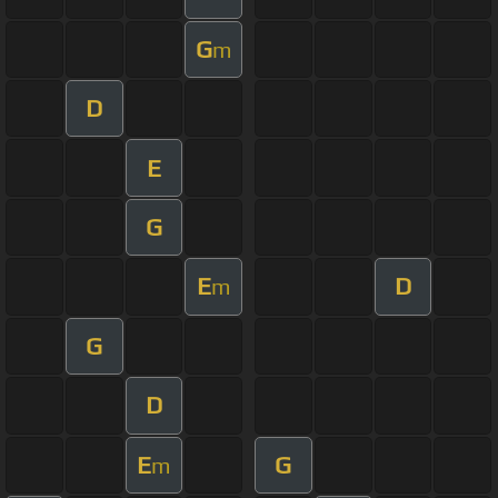
G
m
D
E
G
E
D
m
G
D
E
G
m