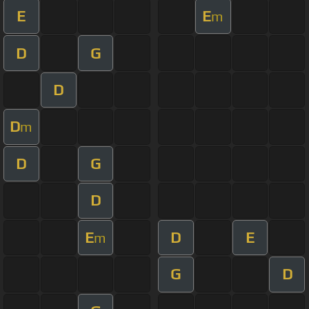
E
E
m
D
G
D
D
m
D
G
D
E
D
E
m
G
D