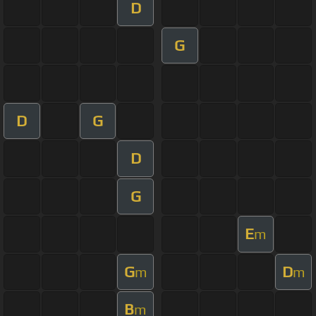
D
G
D
G
D
G
E
m
G
D
m
m
B
m