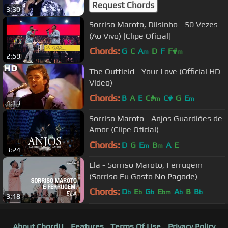
Request Chords
3:30
Sorriso Maroto, Dilsinho - 50 Vezes
(Ao Vivo) [Clipe Oficial]
Chords:
G
C
A
D
F
F#
m
m
2:59
The Outfield - Your Love (Official HD
Video)
Chords:
B
A
E
C#
C#
G
E
m
m
4:13
Sorriso Maroto - Anjos Guardiões de
Amor (Clipe Oficial)
Chords:
D
G
E
B
A
E
m
m
3:24
Ela - Sorriso Maroto, Ferrugem
(Sorriso Eu Gosto No Pagode)
Chords:
D
E
G
E
A
B
B
b
b
b
bm
b
b
3:18
About ChordU
Features
Terms Of Use
Privacy Policy