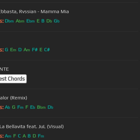
Ebbasta, Rvssian - Mamma Mia
s:
D
A
E
E
B
D
G
bm
bm
bm
b
b
s:
G
E
D
A
F#
E
C#
m
m
NTE
est Chords
alor (Remix)
s:
A
G
F
F
E
B
D
b
m
b
bm
b
La Bellavita feat. JuL (Visual)
s:
A
F
C
A
B
D
F
m
m