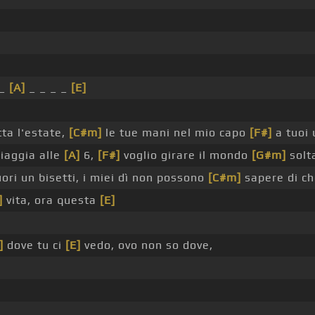
 _
[A]
_ _ _ _
[E]
ta l'estate,
[C#m]
le tue mani nel mio capo
[F#]
a tuoi 
iaggia alle
[A]
6,
[F#]
voglio girare il mondo
[G#m]
solt
ori un bisetti, i miei dì non possono
[C#m]
sapere di ch
]
vita, ora questa
[E]
]
dove tu ci
[E]
vedo, ovo non so dove,