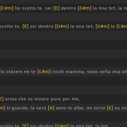
e
[C#m]
ho scelto te, sei
[E]
dentro
[G#m]
la mia tet, la t
scelto te,
[E]
sei dentro
[D#m]
la mia tet,
[G#m]
la
[C#
 lo starem ne te
[C#m]
ricchi mamma, sono nella mia v
E]
arma che se muore pure per me,
m]
ti guardo, la sera
[A]
vieni le albe, mi scrivi
[E]
su sn
scelto te,
[E]
sei dentro
[G#m]
la mia tet, la tet,