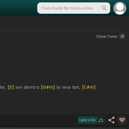
Show
Tuner
 te,
[E]
sei dentro
[G#m]
la mia tet,
[C#m]
Lyrics
On