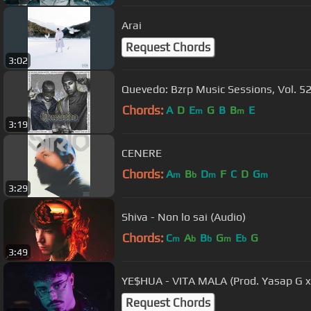
Arai
Request Chords
3:02
Quevedo: Bzrp Music Sessions, Vol. 5
Chords:
A
D
E
G
B
B
E
m
m
3:19
CENERE
Chords:
A
B
D
F
C
D
G
m
b
m
m
3:29
Shiva - Non lo sai (Audio)
Chords:
C
A
B
G
E
G
m
b
b
m
b
3:49
YE$HUA - VITA MALA (Prod. Yasap G x
Request Chords