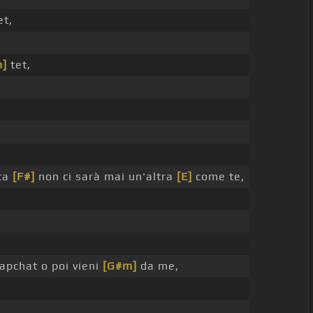
et,
m]
tet,
ita
[F#]
non ci sarà mai un'altra
[E]
come te,
apchat o poi vieni
[G#m]
da me,