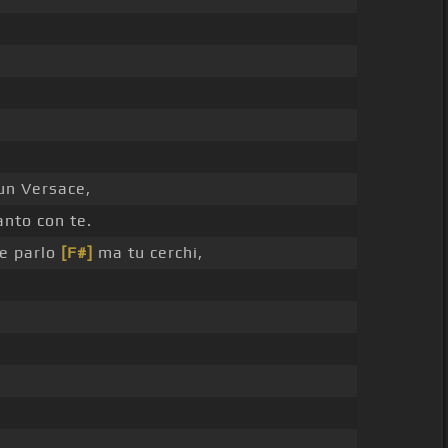
un Versace,
anto con te.
e parlo
[F#]
ma tu cerchi,