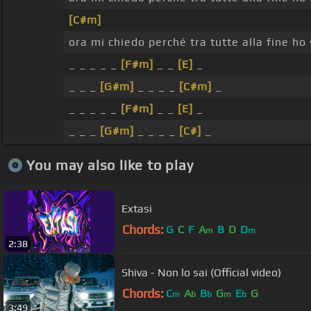
[C#m]
ora mi chiedo perché tra tutte alla fine ho 
_ _ _ _ _
[F#m]
_ _
[E]
_
_ _ _
[G#m]
_ _ _ _
[C#m]
_
_ _ _ _ _
[F#m]
_ _
[E]
_
_ _ _
[G#m]
_ _ _ _
[C#]
_
You may also like to play
Extasi
Chords:
G
C
F
A
B
D
D
m
m
2:38
Shiva - Non lo sai (Official video)
Chords:
C
A
B
G
E
G
m
b
b
m
b
3:49