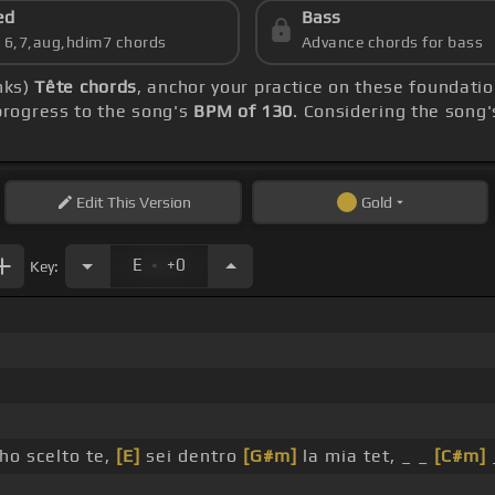
ed
Bass
s 6,7,aug,hdim7 chords
Advance chords for bass
nks)
Tête chords
, anchor your practice on these foundati
rogress to the song's
BPM of 130
. Considering the song
Edit
This Version
Gold
.
E
+0
Key:
 ho scelto te,
[E]
sei dentro
[G#m]
la mia tet, _ _
[C#m]