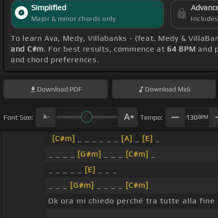
Simplified
Advanc
Major & minor chords only
Include
To learn Ava, Medy, Villabanks - (feat. Medy & VillaBa
and C#m
. For best results, commence at
64 BPM
and p
and chord preferences.
Download
PDF
Download
Midi
Font Size:
Tempo:
130
BPM
[C#m]
_ _ _ _ _ _
[A]
_
[E]
_
_ _ _ _
[G#m]
_ _ _
[C#m]
_
_ _ _ _ _
[E]
_ _ _
_ _ _
[G#m]
_ _ _ _
[C#m]
Ok ora mi chiedo perché tra tutte alla fine
_ _ _ _ _ _ _ _