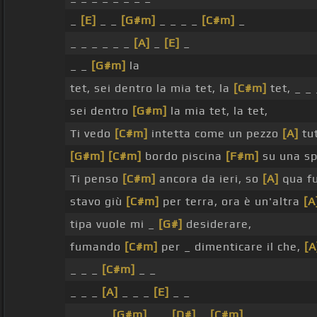
_
[E]
_ _
[G#m]
_ _ _ _
[C#m]
_
_ _ _ _ _ _
[A]
_
[E]
_
_ _
[G#m]
la
tet, sei dentro la mia tet, la
[C#m]
tet, _ _
sei dentro
[G#m]
la mia tet, la tet,
Ti vedo
[C#m]
intetta come un pezzo
[A]
tut
[G#m]
[C#m]
bordo piscina
[F#m]
su una sp
Ti penso
[C#m]
ancora da ieri, so
[A]
qua fu
stavo giù
[C#m]
per terra, ora è un'altra
[A
tipa vuole mi _
[G#]
desiderare,
fumando
[C#m]
per _ dimenticare il che,
[A
_ _ _
[C#m]
_ _
_ _ _
[A]
_ _ _
[E]
_ _
_ _ _ _
[G#m]
_ _
[D#]
_
[C#m]
_