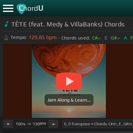
C
U
hord
TÊTE (feat. Medy & VillaBanks) Chords
129.85
bpm
Tempo:
Chords used:
C#
E
G#
A
m
m
Jam Along & Learn...
100
➙
130
BPM
%