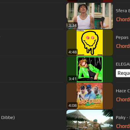
Sfera 
Chord
3:34
2
Pepas
Chord
4:48
ELEGA
Requ
3:41
Hace C
Chord
4:08
 Dibbe)
Paky - 
Chord