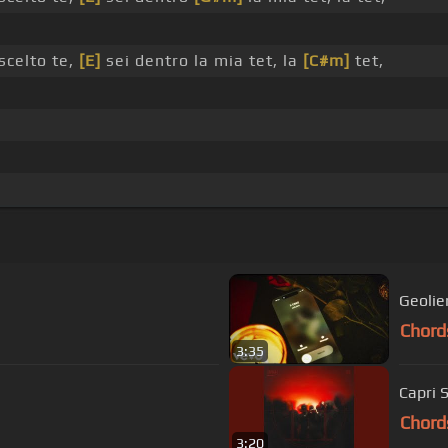
scelto te,
[E]
sei dentro la mia tet, la
[C#m]
tet,
Geolie
Chord
3:35
Capri 
Chord
3:20