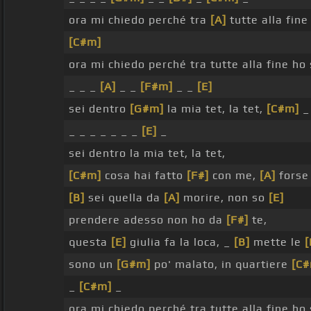
ora mi chiedo perché tra
[A]
tutte alla fin
[C#m]
ora mi chiedo perché tra tutte alla fine ho 
_ _ _
[A]
_ _
[F#m]
_ _
[E]
sei dentro
[G#m]
la mia tet, la tet,
[C#m]
_
_ _ _ _ _ _ _
[E]
_
sei dentro la mia tet, la tet,
[C#m]
cosa hai fatto
[F#]
con me,
[A]
forse
[B]
sei quella da
[A]
morire, non so
[E]
prendere adesso non ho da
[F#]
te,
questa
[E]
giulia fa la loca, _
[B]
mette le
[
sono un
[G#m]
po' malato, in quartiere
[C#
_
[C#m]
_
ora mi chiedo perché tra tutte alla fine ho 