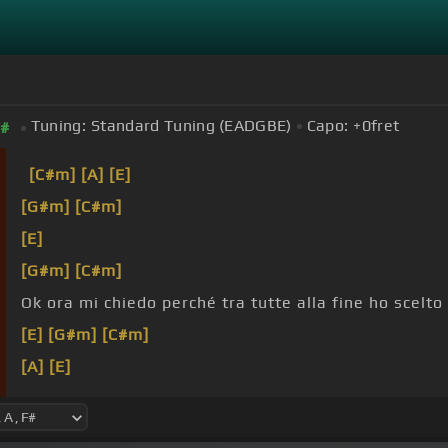
Tuning:
Standard Tuning (EADGBE)
Capo:
+0
fret
F#
[C#m]
[A]
[E]
[G#m]
[C#m]
[E]
[G#m]
[C#m]
Ok ora mi chiedo perché tra tutte alla fine ho scelto
[E]
[G#m]
[C#m]
[A]
[E]
[G#m]
la