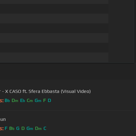
r - X CASO ft. Sfera Ebbasta (Visual Video)
s:
B
D
E
C
G
F
D
b
m
b
m
m
Sun
s:
F
B
G
D
G
D
C
b
m
m