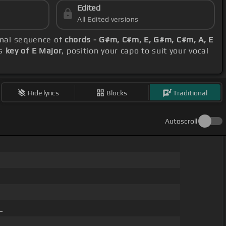
Edited
All Edited versions
onal sequence of
chords - G#m, C#m, E, G#m, C#m, A, E
's
key of E Major
, position your capo to suit your vocal
Hide lyrics
Blocks
Traditional
Autoscroll
_