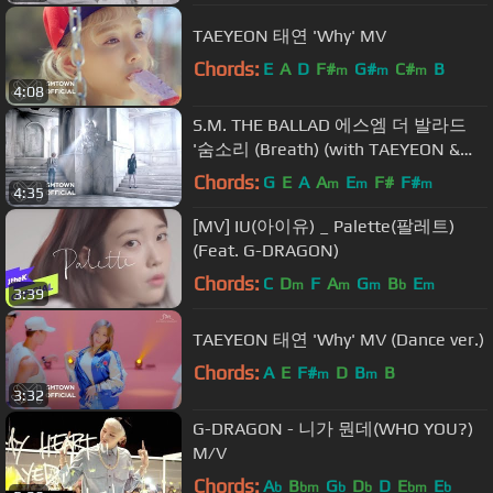
TAEYEON 태연 'Why' MV
Chords:
E
A
D
F#
G#
C#
B
m
m
m
4:08
S.M. THE BALLAD 에스엠 더 발라드
'숨소리 (Breath) (with TAEYEON &
JONGHYUN)' MV (KOR Ver.)
Chords:
G
E
A
A
E
F#
F#
m
m
m
4:35
[MV] IU(아이유) _ Palette(팔레트)
(Feat. G-DRAGON)
Chords:
C
D
F
A
G
B
E
m
m
m
b
m
3:39
TAEYEON 태연 'Why' MV (Dance ver.)
Chords:
A
E
F#
D
B
B
m
m
3:32
G-DRAGON - 니가 뭔데(WHO YOU?)
M/V
Chords:
A
B
G
D
D
E
E
b
bm
b
b
bm
b