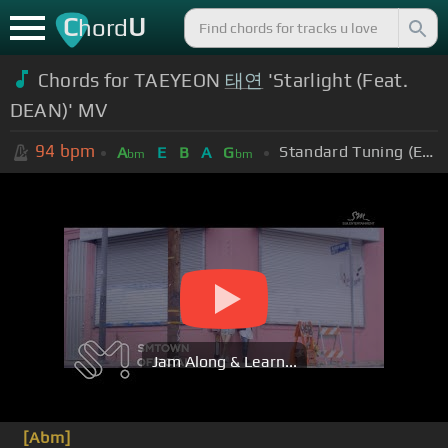
C
U
hord
Chords for TAEYEON
태연
'Starlight (Feat.
DEAN)' MV
94
bpm
Standard Tuning (EADGBE)
A
E
B
A
G
bm
bm
Jam Along & Learn...
[Abm]