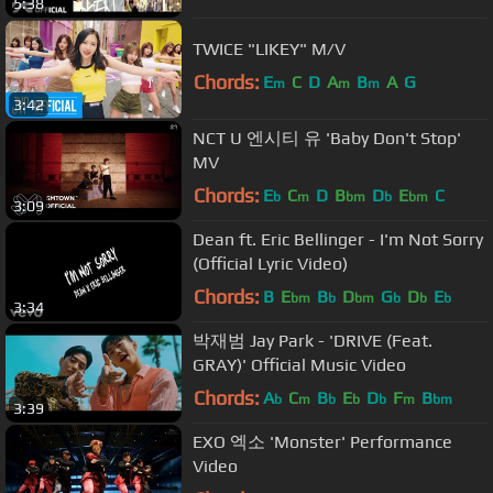
5:38
TWICE "LIKEY" M/V
Chords:
E
C
D
A
B
A
G
m
m
m
3:42
NCT U 엔시티 유 'Baby Don't Stop'
MV
Chords:
E
C
D
B
D
E
C
b
m
bm
b
bm
3:09
Dean ft. Eric Bellinger - I'm Not Sorry
(Official Lyric Video)
Chords:
B
E
B
D
G
D
E
bm
b
bm
b
b
b
3:34
박재범 Jay Park - 'DRIVE (Feat.
GRAY)' Official Music Video
Chords:
A
C
B
E
D
F
B
b
m
b
b
b
m
bm
3:39
EXO 엑소 'Monster' Performance
Video