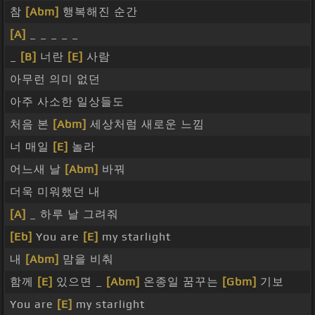
참
[Abm]
행복해진 순간
[A]
_ _ _ _ _
_
[B]
너란
[E]
사람
아무런 의미 없던
아주 사소한 일상들도
처음 본
[Abm]
세상처럼 새로운 느낌
너 매일
[E]
놀라
어느새 날
[Abm]
바꿔
더욱 미워했던 내
[A]
_ 하루 날 그려줘
[Eb]
You are
[E]
my starlight
내
[Abm]
맘을 비춰
함께
[E]
있으면 _
[Abm]
온종일 꿈꾸는
[Gbm]
기보
You are
[E]
my starlight