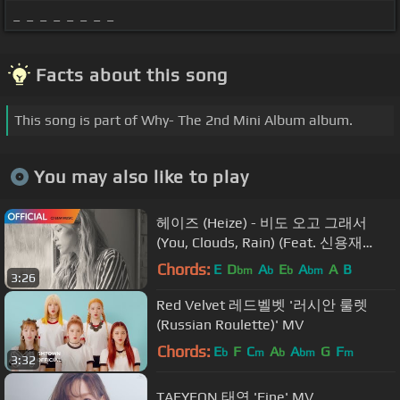
_ _ _ _ _ _ _ _
Facts about this song
This song is part of Why- The 2nd Mini Album album.
You may also like to play
헤이즈 (Heize) - 비도 오고 그래서
(You, Clouds, Rain) (Feat. 신용재
(Shin Yong Jae)) MV
Chords:
E
D
A
E
A
A
B
bm
b
b
bm
3:26
Red Velvet 레드벨벳 '러시안 룰렛
(Russian Roulette)' MV
Chords:
E
F
C
A
A
G
F
b
m
b
bm
m
3:32
TAEYEON 태연 'Fine' MV