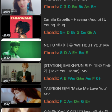
Chords:
C
G
D
E
B
A
B
m
b
m
m
4:09
Camila Cabello - Havana (Audio) ft.
Young Thug
Chords:
G
D
E
G
C
G
A
m
b
m
b
3:39
NCT U 엔시티 유 'WITHOUT YOU' MV
Chords:
G
D
A
E
B
E
m
m
3:32
[STATION] BAEKHYUN 백현 '바래다줄
게 (Take You Home)' MV
Chords:
A
E
F#
G#
A
F
C#
m
m
m
4:07
TAEYEON 태연 'Make Me Love You'
MV
Chords:
F
C
A
D
G
E
m
m
m
3:42
소유(SoYou) X 정기고(JunggiGo) - 썸