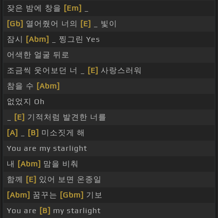
잦은 밤에 창을
[Em]
_
[Gb]
열어줬어 너의
[E]
_ 빛이
잠시
[Abm]
_ 찡그린 Yes
어색한 얼굴 뒤로
조금씩 웃어보던 너 _
[E]
사랑스러워
참을 수
[Abm]
없었지 Oh
_
[E]
기적처럼 발견한 너를
[A]
_
[B]
미소짓게 해
You are my starlight
내
[Abm]
맘을 비춰
함께
[E]
있어 보면 온종일
[Abm]
꿈꾸는
[Gbm]
기보
You are
[B]
my starlight