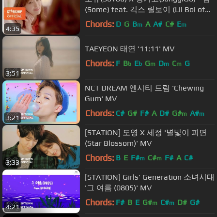
(Some) feat. 긱스 릴보이 (Lil Boi of
Geeks) M/V
Chords:
D
G
B
A
A#
C#
E
m
m
4:35
TAEYEON 태연 '11:11' MV
Chords:
F
B
E
G
D
C
G
b
b
m
m
m
3:51
NCT DREAM 엔시티 드림 'Chewing
Gum' MV
Chords:
C#
G#
F#
A
D#
G#
A#
m
m
3:21
[STATION] 도영 X 세정 '별빛이 피면
(Star Blossom)' MV
Chords:
B
E
F#
C#
F#
A
C#
m
m
3:33
[STATION] Girls' Generation 소녀시대
'그 여름 (0805)' MV
Chords:
F#
B
E
G#
C#
D#
G#
m
m
4:21