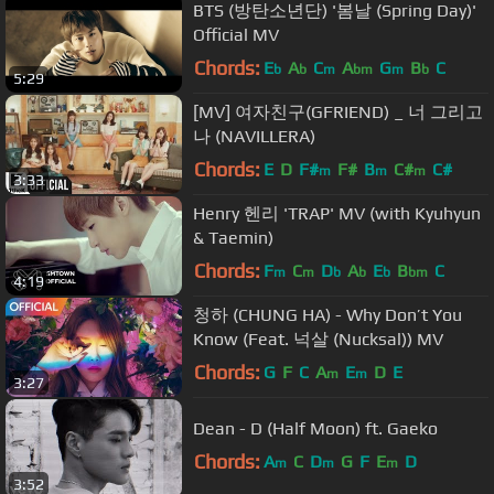
BTS (방탄소년단) '봄날 (Spring Day)'
Official MV
Chords:
E
A
C
A
G
B
C
b
b
m
bm
m
b
5:29
[MV] 여자친구(GFRIEND) _ 너 그리고
나 (NAVILLERA)
Chords:
E
D
F#
F#
B
C#
C#
m
m
m
3:33
Henry 헨리 'TRAP' MV (with Kyuhyun
& Taemin)
Chords:
F
C
D
A
E
B
C
m
m
b
b
b
bm
4:19
청하 (CHUNG HA) - Why Don’t You
Know (Feat. 넉살 (Nucksal)) MV
Chords:
G
F
C
A
E
D
E
m
m
3:27
Dean - D (Half Moon) ft. Gaeko
Chords:
A
C
D
G
F
E
D
m
m
m
3:52