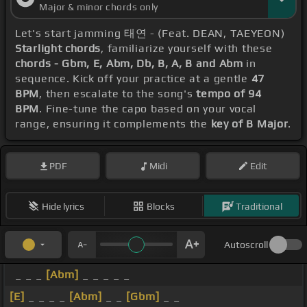
Major & minor chords only
Let's start jamming 태연 - (Feat. DEAN, TAEYEON)
Starlight chords
, familiarize yourself with these
chords - Gbm, E, Abm, Db, B, A, B and Abm
in
sequence. Kick off your practice at a gentle
47
BPM
, then escalate to the song's
tempo of 94
BPM
. Fine-tune the capo based on your vocal
range, ensuring it complements the
key of B Major
.
PDF
Midi
Edit
Hide lyrics
Blocks
Traditional
Autoscroll
_ _ _
[Abm]
_ _ _ _ _
[E]
_ _ _ _
[Abm]
_ _
[Gbm]
_ _