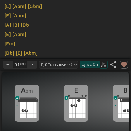
[E]
[Abm]
[Gbm]
[E]
[Abm]
[A]
[B]
[Db]
[E]
[Abm]
[Em]
[Db]
[E]
[Abm]
[Abm]
Lyrics
On
94
BPM
A
E
B
bm
4
1
2
1
1
1
1
1
1
1
1
1
2
3
2
3
2
3