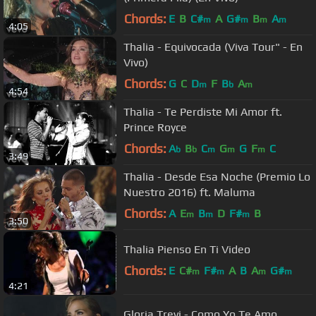
Chords:
E
B
C#
A
G#
B
A
m
m
m
m
4:05
Thalia - Equivocada (Viva Tour" - En
Vivo)
Chords:
G
C
D
F
B
A
m
b
m
4:54
Thalia - Te Perdiste Mi Amor ft.
Prince Royce
Chords:
A
B
C
G
G
F
C
b
b
m
m
m
3:49
Thalia - Desde Esa Noche (Premio Lo
Nuestro 2016) ft. Maluma
Chords:
A
E
B
D
F#
B
m
m
m
3:50
Thalia Pienso En Ti Video
Chords:
E
C#
F#
A
B
A
G#
m
m
m
m
4:21
Gloria Trevi - Como Yo Te Amo