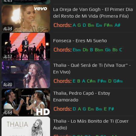
4:45
La Oreja de Van Gogh - El Primer Dia
del Resto de Mi Vida (Primera Fila)
Chords:
A
G
D
B
E
F#
A#
m
m
m
4:34
Fonseca - Eres Mi Sueño
Chords:
E
D
B
B
G
B
C
bm
b
bm
b
b
3:17
Thalia - Qué Será de Ti (Viva Tour" -
En Vivo)
Chords:
E
B
A
C#
F#
D
G#
m
m
m
6:20
Thalia, Pedro Capó - Estoy
Enamorado
Chords:
D
A
G
E
B
E
F#
m
m
4:44
Thalia - Lo Más Bonito de Ti (Cover
Audio)