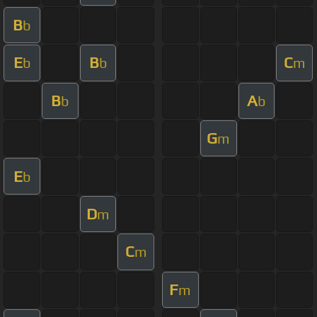
B
b
E
B
C
b
b
m
B
A
b
b
G
m
E
b
D
m
C
m
F
m