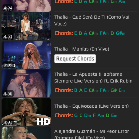
Chords:
E
B
A
C#
F#
E
A
m
m
m
m
4:24
Thalia - Qué Será De Ti (Como Vai
Voce)
Chords:
E
B
A
C#
F#
D
G#
m
m
m
4:51
Thalia - Manías (En Vivo)
Request Chords
3:05
Thalia - La Apuesta (Habítame
Siempre Live Version) ft. Erik Rubin
Chords:
B
A
E
C#
F#
G#
E
m
m
m
3:56
Thalia - Equivocada (Live Version)
Chords:
G
C
D
F
A
D
E
m
m
m
4:03
Alejandra Guzmán - Mi Peor Error
(Primera Fila) (En Vivo)