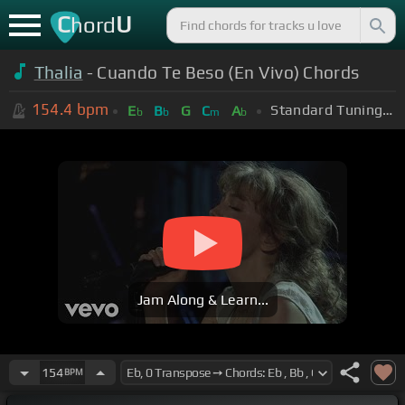
C
U
hord
Thalia
- Cuando Te Beso (En Vivo) Chords
154.4
bpm
Standard Tuning (EADGBE)
E
B
G
C
A
b
b
m
b
Jam Along & Learn...
154
BPM