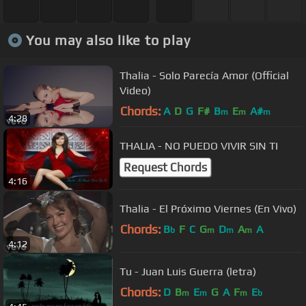
You may also like to play
Thalia - Solo Parecía Amor (Official
Video)
Chords:
A
D
G
F#
B
E
A#
m
m
m
4:28
THALIA - NO PUEDO VIVIR SIN TI
Request Chords
4:16
Thalia - El Próximo Viernes (En Vivo)
Chords:
B
F
C
G
D
A
A
b
m
m
m
4:12
Tu - Juan Luis Guerra (letra)
Chords:
D
B
E
G
A
F
E
m
m
m
b