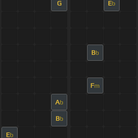
G
E
b
B
b
F
m
A
b
B
b
E
b