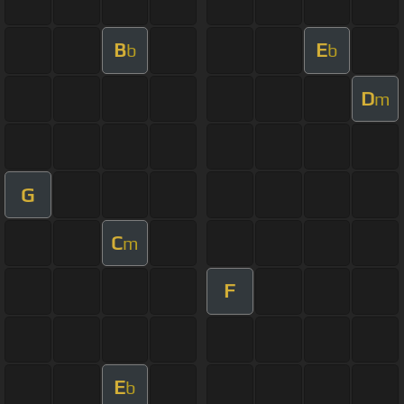
B
E
b
b
D
m
G
C
m
F
E
b