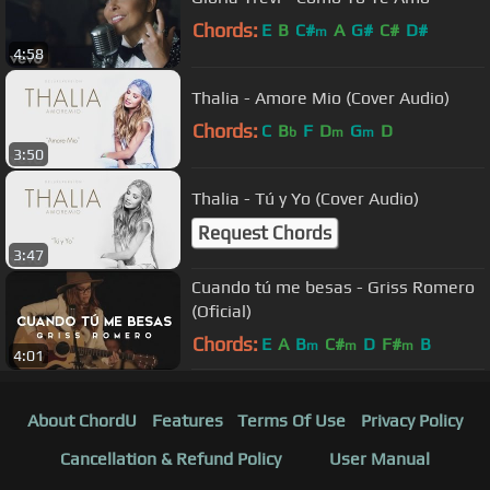
Chords:
E
B
C#
A
G#
C#
D#
m
4:58
Thalia - Amore Mio (Cover Audio)
Chords:
C
B
F
D
G
D
b
m
m
3:50
Thalia - Tú y Yo (Cover Audio)
Request Chords
3:47
Cuando tú me besas - Griss Romero
(Oficial)
Chords:
E
A
B
C#
D
F#
B
m
m
m
4:01
About ChordU
Features
Terms Of Use
Privacy Policy
Cancellation & Refund Policy
User Manual