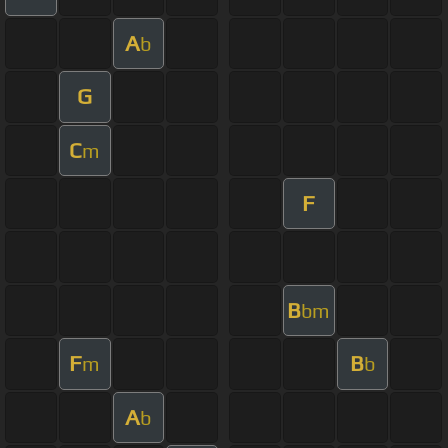
A
b
G
C
m
F
B
bm
F
B
m
b
A
b