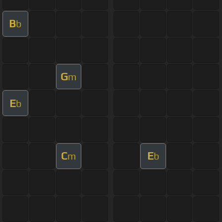
B
b
G
m
E
b
C
E
m
b