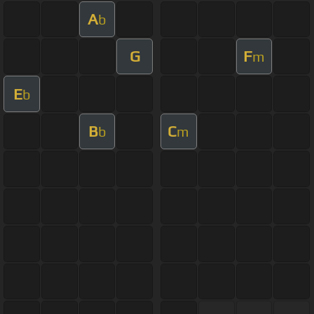
A
b
G
F
m
E
b
B
C
b
m