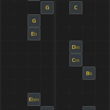
G
C
G
E
b
D
m
C
m
B
b
E
bm