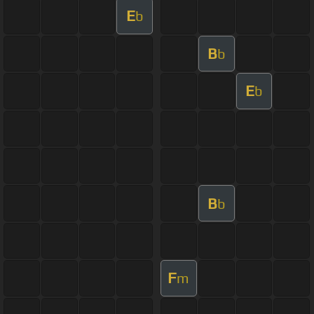
E
b
B
b
E
b
B
b
F
m