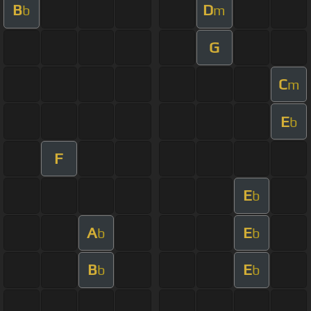
B
D
b
m
G
C
m
E
b
F
E
b
A
E
b
b
B
E
b
b