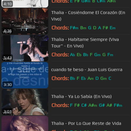
Chords:
E
F#
G#
B
C#
A#
m
m
m
4:10
Thalia - Cosiéndome El Corazón (En
Vivo)
Chords:
F#
B
G
D
A
F#
E
m
m
m
4:36
Thalia - Habítame Siempre (Viva
Tour" - En Vivo)
Chords:
A
E
B
F
G
G
F
b
b
b
m
m
5:43
cuando te beso - Juan Luis Guerra
Chords:
B
F
E
A
D
G
C
b
b
m
m
3:30
Thalia - Ya Lo Sabía (En Vivo)
Chords:
F
F#
C#
A#
G#
A#
F#
m
m
3:01
Thalia - Por Lo Que Reste de Vida