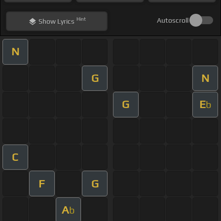
Hint
Autoscroll
Show
Lyrics
N
G
N
G
E
b
C
F
G
A
b