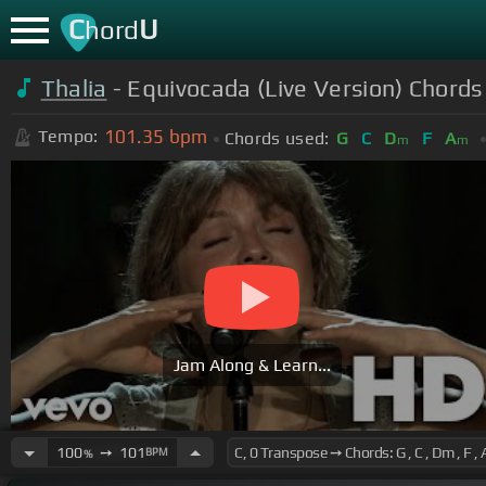
C
U
hord
Thalia
- Equivocada (Live Version) Chords
101.35
bpm
Tempo:
Chords used:
G
C
D
F
A
m
m
Jam Along & Learn...
100
➙
101
BPM
%