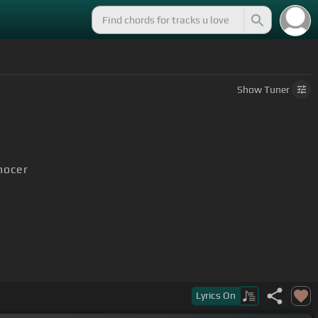
Show
Tuner
nocer
iste
Lyrics
On