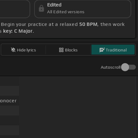
Edited
All Edited versions
. Begin your practice at a relaxed
50 BPM
, then work
's
key: C Major
.
Hide lyrics
Blocks
Traditional
Autoscroll
conocer