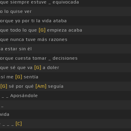
que siempre estuve _ equivocada
o lo quise ver
orque yo por ti la vida ataba
que todo lo que
[G]
empieza acaba
que nunca tuve más razones
a estar sin él
orque cuesta tomar _ decisiones
que sé que va
[G]
a doler
sí me
[G]
sentía
o
[G]
sé por qué
[Am]
seguía
_ _ Aposándole
_
vida
 _ _ _
[C]