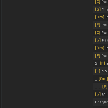
[C]
Por
[G]
Y n
[Dm]
P
[F]
Por
[C]
Por
[G]
Par
[Dm]
P
[F]
Por
Si
[F]
a
[C]
N
_
[Dm]
_ _
[F]
[G]
Mi 
Porque