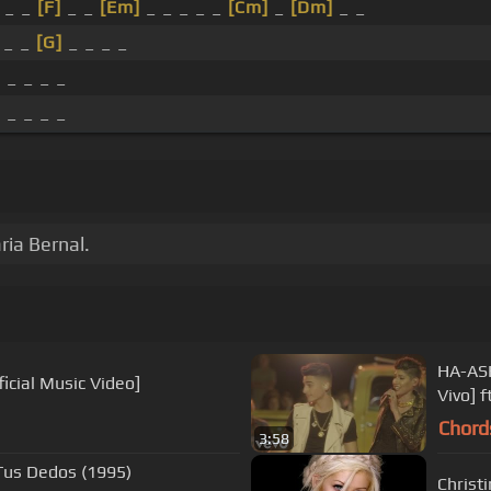
_ _
[F]
_ _
[Em]
_ _ _ _ _
[Cm]
_
[Dm]
_ _
 _ _
[G]
_ _ _ _
 _ _ _ _
 _ _ _ _
ia Bernal.
HA-ASH
ficial Music Video]
Vivo] 
Chord
3:58
 Tus Dedos (1995)
Christ