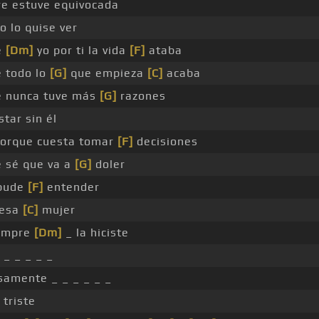
e estuve equivocada
o lo quise ver
e
[Dm]
yo por ti la vida
[F]
ataba
 todo lo
[G]
que empieza
[C]
acaba
e nunca tuve más
[G]
razones
star sin él
orque cuesta tomar
[F]
decisiones
 sé que va a
[G]
doler
 pude
[F]
entender
 esa
[C]
mujer
iempre
[Dm]
_ la hiciste
 _ _ _ _ _
amente _ _ _ _ _ _
triste