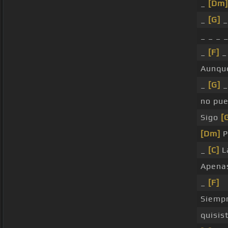
_
[Dm]
_
[G]
_
_ _ _ 
_
[F]
_
Aunqu
_
[G]
_
no pu
Sigo
[
[Dm]
P
_
[C]
L
Apenas
_
[F]
Siemp
quisis