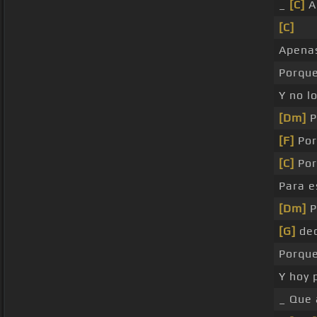
_
[C]
A
[C]
Apenas
Porque
Y no l
[Dm]
P
[F]
Por
[C]
Por
Para e
[Dm]
P
[G]
dec
Porque
Y hoy
_ Que 