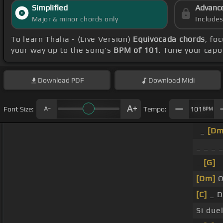
Simplified
Advanc
Major & minor chords only
Include
To learn Thalia - (Live Version)
Equivocada chords
, fo
your way up to the song's
BPM of 101
. Tune your cap
Download
PDF
Download
Midi
Font Size:
Tempo:
101
BPM
_
[Dm
_ _ _ 
_
[G]
_
[Dm]
Q
[C]
_ D
Si due