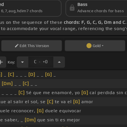
ed
Bass
s 6,7,aug,hdim7 chords
Advance chords for bass
cus on the sequence of these
chords: F, G, C, G, Dm and C
o to accommodate your vocal range, referencing the song
Edit
This Version
Gold
.
C
+0
Key:
]
_
[C]
_ _ _
[D]
_ _
[G]
_
_
[Dm]
_ _
[C]
_ _
 _ _ _ _
[C]
Sé que me enamoré, yo
[G]
caí perdida sin 
ue al salir el sol, se
[C]
te va el
[G]
amor
uele reconocer,
[G]
duele equivocar
le saber, _
[Dm]
que sin ti es mejor