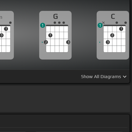
G
C
m
1
1
1
1
3
1
2
2
3
3
Show
All Diagrams