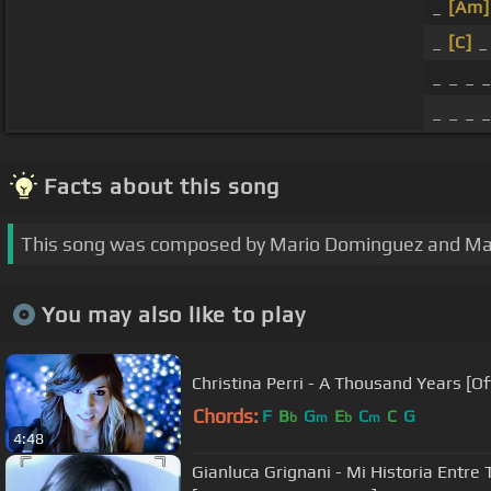
_
[Am]
_
[C]
_
_ _ _ _
_ _ _ _
Facts about this song
This song was composed by Mario Dominguez and Mar
You may also like to play
Christina Perri - A Thousand Years [Of
Chords:
F
B
G
E
C
C
G
b
m
b
m
4:48
Gianluca Grignani - Mi Historia Entre