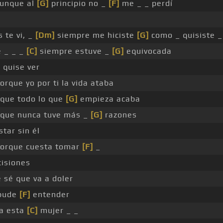
unque al
[G]
principio no _
[F]
me _ _ perdí
 te vi, _
[Dm]
siempre me hiciste
[G]
como _ quisiste _
 _ _ _
[C]
siempre estuve _
[G]
equivocada
o quise ver
orque yo por ti la vida ataba
que todo lo que
[G]
empieza acaba
que nunca tuve más _
[G]
razones
star sin él
orque cuesta tomar
[F]
_
isiones
 sé que va a doler
 pude
[F]
entender
a esta
[C]
mujer _ _