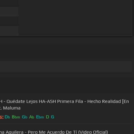
 - Quédate Lejos HA-ASH Primera Fila - Hecho Realidad [En
ft. Maluma
s:
D
B
G
A
E
D
G
b
bm
b
b
bm
ina Aguilera - Pero Me Acuerdo De Tí (Video Oficial)