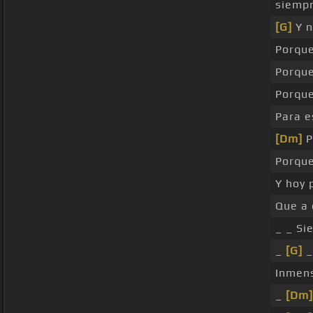
siempr
[G]
Y n
Porqu
Porque
Porqu
Para e
[Dm]
P
Porque
Y hoy
Que a
_ _ S
_
[G]
_
Inmens
_
[Dm]