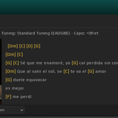
Tuning:
Standard Tuning (EADGBE)
Capo:
+0
fret
[Dm]
[C]
[D]
[G]
[Dm]
[C]
[G]
[C]
Sé que me enamoré, yo
[G]
caí perdida sin co
[Dm]
Que al salir el sol, se
[C]
te va el
[G]
amor
[G]
duele equivocar
es mejor
[F]
me perdí
Apenas te vi,
[Dm]
siempre me hiciste
[G]
como quis