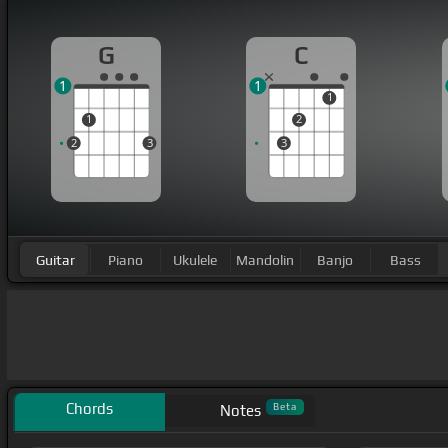
G
C
1
1
1
1
2
2
3
3
Guitar
Piano
Ukulele
Mandolin
Banjo
Bass
Chords
Beta
Notes