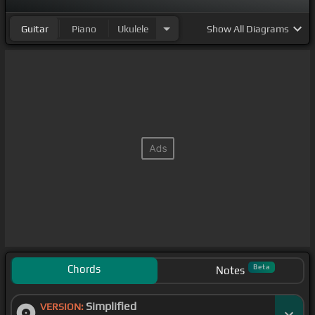
Guitar
Piano
Ukulele
Show
All Diagrams
Chords
Beta
Notes
Simplified
VERSION: