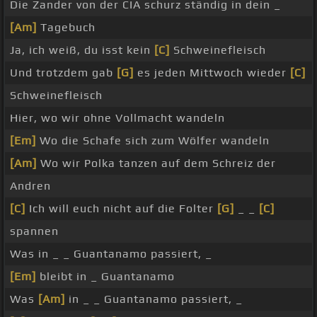
Die Zander von der CIA schurz ständig in dein _
[Am]
Tagebuch
Ja, ich weiß, du isst kein
[C]
Schweinefleisch
Und trotzdem gab
[G]
es jeden Mittwoch wieder
[C]
Schweinefleisch
Hier, wo wir ohne Vollmacht wandeln
[Em]
Wo die Schafe sich zum Wölfer wandeln
[Am]
Wo wir Polka tanzen auf dem Schreiz der
Andren
[C]
Ich will euch nicht auf die Folter
[G]
_ _
[C]
spannen
Was in _ _ Guantanamo passiert, _
[Em]
bleibt in _ Guantanamo
Was
[Am]
in _ _ Guantanamo passiert, _