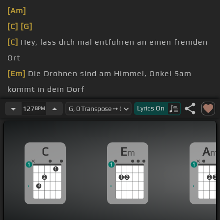
[Am]
[C]
[G]
[C]
Hey, lass dich mal entführen an einen fremden
Ort
[Em]
Die Drohnen sind am Himmel, Onkel Sam
kommt in dein Dorf
[Am]
Sie bringen mich an einen Ort, der sehr
Lyrics
On
127
BPM
gemütlich
[C]
ist
[C]
Sexuelle Nützigung und ein bisschen
[Em]
C
E
A
m
m
Schlafentzug
1
1
1
[Am]
Tagebuch
1
2
1
2
2
3
3