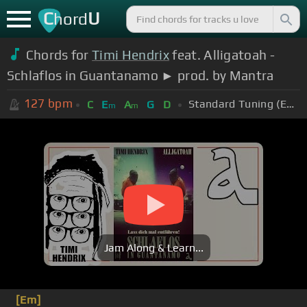
C
U
hord
Chords for
Timi Hendrix
feat. Alligatoah -
Schlaflos in Guantanamo ► prod. by Mantra
127
bpm
Standard Tuning (EADGBE)
C
E
A
G
D
m
m
Jam Along & Learn...
[Em]