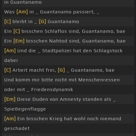
in Guantanamo
Was
[Am]
in _ Guantanamo passiert, _
[C]
bleibt in _
[G]
Guantanamo
Ein
[C]
bisschen Schlaflos sind, Guantanamo, bae
Ein
[Em]
bisschen Nahtod sind, Guantanamo, bae
[Am]
Und die _ Stadtpolizei hat den Schlagstock
dabei
[C]
Arbeit macht frei,
[G]
_ Guantanamo, bae
Und komm mir bitte nicht mit Menschenressen
oder mit _ Friedensdynamik
[Em]
Diese Duden von Amnesty standen als _
Spießegenflagge
[Am]
Ein bisschen Krieg hat wohl noch niemand
geschadet