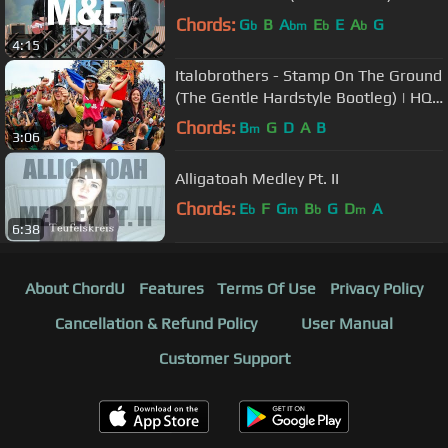
Chords:
G
B
A
E
E
A
G
b
bm
b
b
4:15
Italobrothers - Stamp On The Ground
(The Gentle Hardstyle Bootleg) | HQ
Videoclip
Chords:
B
G
D
A
B
m
3:06
Alligatoah Medley Pt. II
Chords:
E
F
G
B
G
D
A
b
m
b
m
6:38
About ChordU
Features
Terms Of Use
Privacy Policy
Cancellation & Refund Policy
User Manual
Customer Support