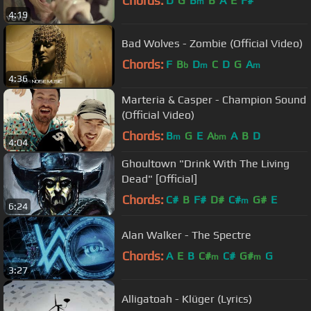
Chords:
D
G
B
B
A
E
F#
m
4:19
Bad Wolves - Zombie (Official Video)
Chords:
F
B
D
C
D
G
A
b
m
m
4:36
Marteria & Casper - Champion Sound
(Official Video)
Chords:
B
G
E
A
A
B
D
m
bm
4:04
Ghoultown "Drink With The Living
Dead" [Official]
Chords:
C#
B
F#
D#
C#
G#
E
m
6:24
Alan Walker - The Spectre
Chords:
A
E
B
C#
C#
G#
G
m
m
3:27
Alligatoah - Klüger (Lyrics)