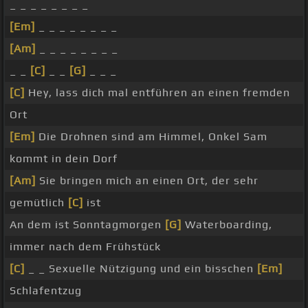
_ _ _ _ _ _ _ _
[Em]
_ _ _ _ _ _ _ _
[Am]
_ _ _ _ _ _ _ _
_ _
[C]
_ _
[G]
_ _ _
[C]
Hey, lass dich mal entführen an einen fremden
Ort
[Em]
Die Drohnen sind am Himmel, Onkel Sam
kommt in dein Dorf
[Am]
Sie bringen mich an einen Ort, der sehr
gemütlich
[C]
ist
An dem ist Sonntagmorgen
[G]
Waterboarding,
immer nach dem Frühstück
[C]
_ _ Sexuelle Nützigung und ein bisschen
[Em]
Schlafentzug