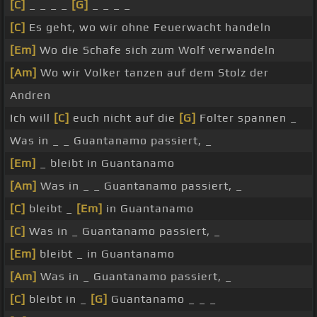
[C]
_ _ _ _
[G]
_ _ _ _
[C]
Es geht, wo wir ohne Feuerwacht handeln
[Em]
Wo die Schafe sich zum Wolf verwandeln
[Am]
Wo wir Volker tanzen auf dem Stolz der
Andren
Ich will
[C]
euch nicht auf die
[G]
Folter spannen _
Was in _ _ Guantanamo passiert, _
[Em]
_ bleibt in Guantanamo
[Am]
Was in _ _ Guantanamo passiert, _
[C]
bleibt _
[Em]
in Guantanamo
[C]
Was in _ Guantanamo passiert, _
[Em]
bleibt _ in Guantanamo
[Am]
Was in _ Guantanamo passiert, _
[C]
bleibt in _
[G]
Guantanamo _ _ _