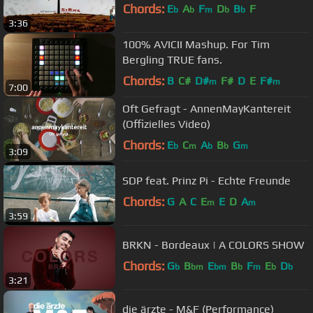
Chords:
E
A
F
D
B
F
b
b
m
b
b
3:36
100% AVICII Mashup. For Tim
Bergling TRUE fans.
Chords:
B
C#
D#
F#
D
E
F#
m
m
7:00
Oft Gefragt - AnnenMayKantereit
(Offizielles Video)
Chords:
E
C
A
B
G
b
m
b
b
m
3:09
SDP feat. Prinz Pi - Echte Freunde
Chords:
G
A
C
E
E
D
A
m
m
3:59
BRKN - Bordeaux | A COLORS SHOW
Chords:
G
B
E
B
F
E
D
b
bm
bm
b
m
b
b
3:21
die ärzte - M&F (Performance)