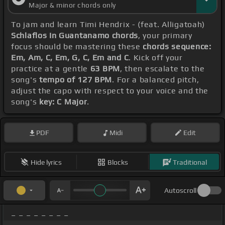
Major & minor chords only
To jam and learn Timi Hendrix - (feat. Alligatoah)
Schlaflos In Guantanamo chords
, your primary
focus should be mastering these
chords sequence:
Em, Am, C, Em, G, C, Em and C
. Kick off your
practice at a gentle
63 BPM
, then escalate to the
song's
tempo of 127 BPM
. For a balanced pitch,
adjust the capo with respect to your voice and the
song's
key: C Major
.
PDF
Midi
Edit
Hide lyrics
Blocks
Traditional
Autoscroll
_ _ _ _ _ _ _ _