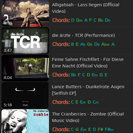
Alligatoah - Lass liegen (Official
Video)
Chords:
D
D
A
F
C
B
D
m
b
b
4:30
die ärzte - TCR (Performance)
Chords:
B
E
A
G
D
A
A
b
b
b
bm
3:47
Feine Sahne Fischfilet - Für Diese
Eine Nacht (Official Video)
Chords:
B
F
C
D
E
G
E
b
m
4:04
Lance Butters - Dunkelrote Augen
[Selfish EP]
Chords:
C
E
E
D
C
m
m
5:18
The Cranberries - Zombie (Official
Music Video)
Chords:
C
G
E
E
D
F#
F#
m
m
5:08