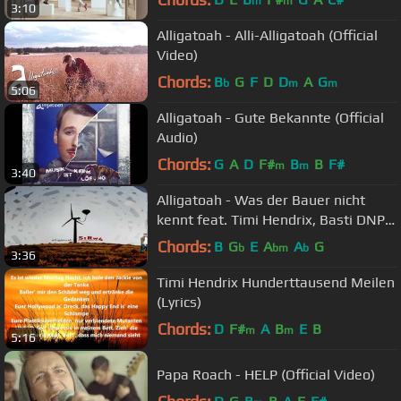
m
m
3:10
Alligatoah - Alli-Alligatoah (Official
Video)
Chords:
B
G
F
D
D
A
G
b
m
m
5:06
Alligatoah - Gute Bekannte (Official
Audio)
Chords:
G
A
D
F#
B
B
F#
m
m
3:40
Alligatoah - Was der Bauer nicht
kennt feat. Timi Hendrix, Basti DNP
(Lyrics)
Chords:
B
G
E
A
A
G
b
bm
b
3:36
Timi Hendrix Hunderttausend Meilen
(Lyrics)
Chords:
D
F#
A
B
E
B
m
m
5:16
Papa Roach - HELP (Official Video)