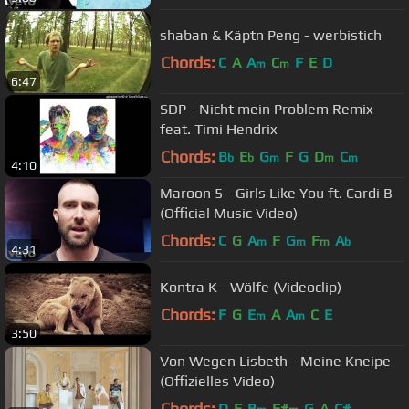
shaban & Käptn Peng - werbistich
Chords:
C
A
A
C
F
E
D
m
m
6:47
SDP - Nicht mein Problem Remix
feat. Timi Hendrix
Chords:
B
E
G
F
G
D
C
b
b
m
m
m
4:10
Maroon 5 - Girls Like You ft. Cardi B
(Official Music Video)
Chords:
C
G
A
F
G
F
A
m
m
m
b
4:31
Kontra K - Wölfe (Videoclip)
Chords:
F
G
E
A
A
C
E
m
m
3:50
Von Wegen Lisbeth - Meine Kneipe
(Offizielles Video)
Chords:
D
E
B
F#
G
A
C#