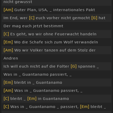
nicht gewusst
[Am]
Guter Plan, USA, _ internationales Pakt
Im End, wer
[C]
euch vorher nicht gemocht
[G]
hat
Der mag euch jetzt bestimmt
[C]
Es geht, wo wir ohne Feuerwacht handeln
[Em]
Wo die Schafe sich zum Wolf verwandeln
[Am]
Wo wir Volker tanzen auf dem Stolz der
Andren
Ich will euch nicht auf die Folter
[G]
spannen _
Was in _ Guantanamo passiert, _
[Em]
bleibt in _ Guantanamo
[Am]
Was in _ Guantanamo passiert, _
[C]
bleibt _
[Em]
in Guantanamo
[C]
Was in _ Guantanamo _ passiert,
[Em]
bleibt _