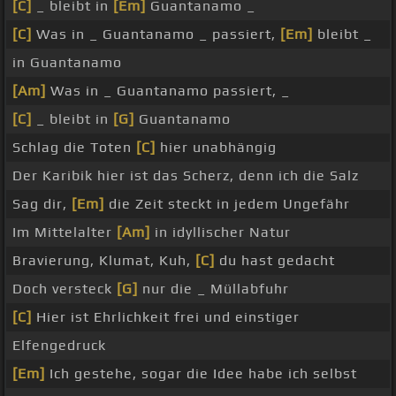
[C]
_ bleibt in
[Em]
Guantanamo _
[C]
Was in _ Guantanamo _ passiert,
[Em]
bleibt _
in Guantanamo
[Am]
Was in _ Guantanamo passiert, _
[C]
_ bleibt in
[G]
Guantanamo
Schlag die Toten
[C]
hier unabhängig
Der Karibik hier ist das Scherz, denn ich die Salz
Sag dir,
[Em]
die Zeit steckt in jedem Ungefähr
Im Mittelalter
[Am]
in idyllischer Natur
Bravierung, Klumat, Kuh,
[C]
du hast gedacht
Doch versteck
[G]
nur die _ Müllabfuhr
[C]
Hier ist Ehrlichkeit frei und einstiger
Elfengedruck
[Em]
Ich gestehe, sogar die Idee habe ich selbst